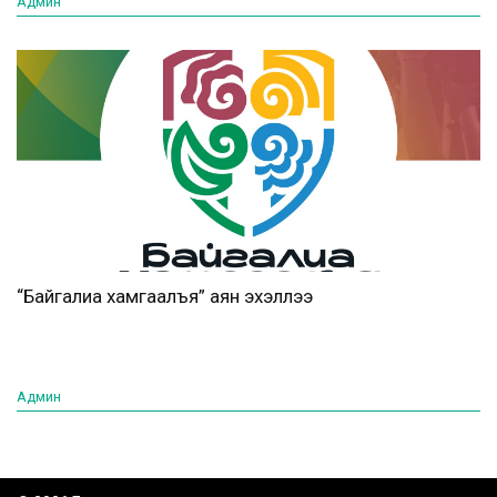
Админ
“Байгалиа хамгаалъя” аян эхэллээ
Админ