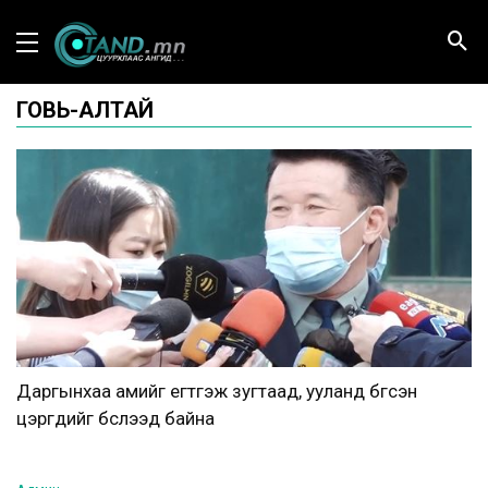
ГОВЬ-АЛТАЙ
Даргынхаа амийг егүүтгэж зугтаад, ууланд бүгсэн
цэргүүдийг бүслээд байна