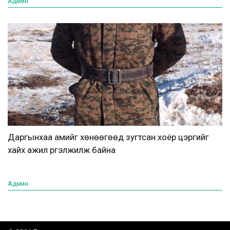
Админ
Даргынхаа амийг хөнөөгөөд зугтсан хоёр цэргийг
хайх ажил үргэлжилж байна
Админ