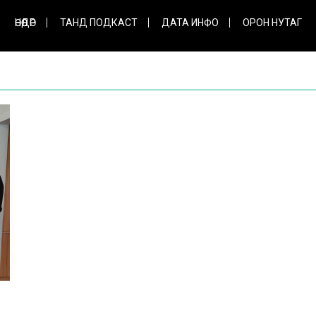
ӨНӨӨДӨР
ТАНД ПОДКАСТ
ДАТА ИНФО
ОРОН НУТАГ