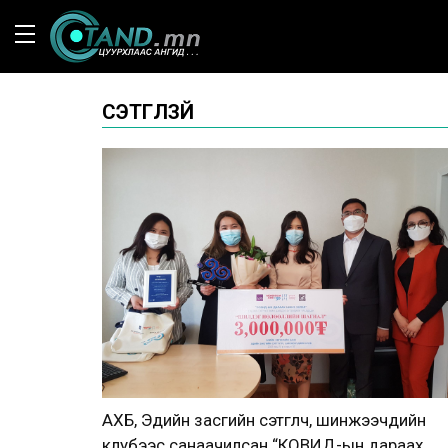
СЭТГҮҮЛЗҮЙ
АХБ, Эдийн засгийн сэтгүүлч, шинжээчдийн
клубээс санаачилсан “КОВИД-ын дараах