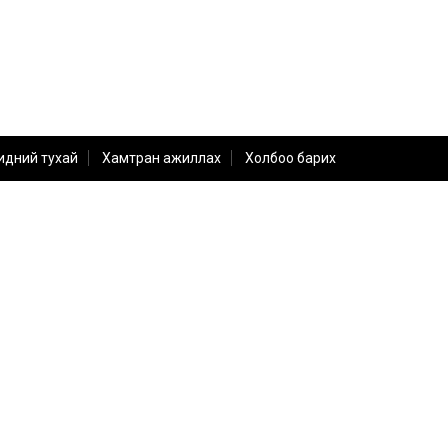
идний тухай
Хамтран ажиллах
Холбоо барих