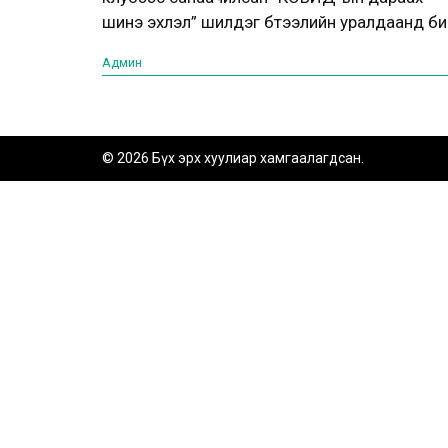
шинэ эхлэл” шилдэг бүтээлийн уралдаанд б
тэргүүн байр эзэллээ
Админ
© 2026 Бүх эрх хуулиар хамгаалагдсан.