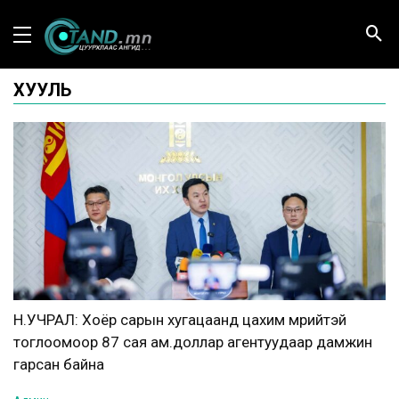
ХУУЛЬ
Н.УЧРАЛ: Хоёр сарын хугацаанд цахим мөрийтэй
тоглоомоор 87 сая ам.доллар агентуудаар дамжин
гарсан байна