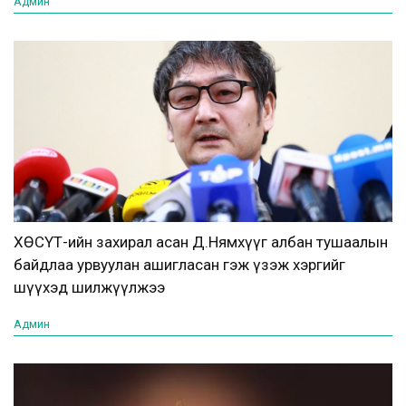
Админ
ХӨСҮТ-ийн захирал асан Д.Нямхүүг албан тушаалын
байдлаа урвуулан ашигласан гэж үзэж хэргийг
шүүхэд шилжүүлжээ
Админ