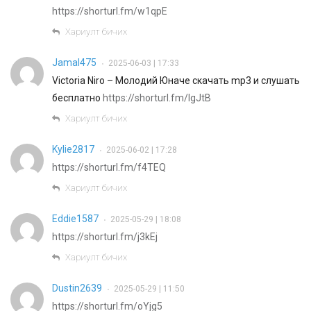
https://shorturl.fm/w1qpE
Хариулт бичих
Jamal475
2025-06-03 | 17:33
•
Victoria Niro – Молодий Юначе скачать mp3 и слушать
бесплатно
https://shorturl.fm/lgJtB
Хариулт бичих
Kylie2817
2025-06-02 | 17:28
•
https://shorturl.fm/f4TEQ
Хариулт бичих
Eddie1587
2025-05-29 | 18:08
•
https://shorturl.fm/j3kEj
Хариулт бичих
Dustin2639
2025-05-29 | 11:50
•
https://shorturl.fm/oYjg5