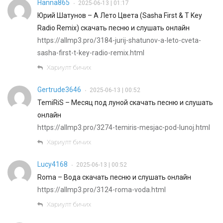
Hanna865
2025-06-13 | 01:17
•
Юрий Шатунов – А Лето Цвета (Sasha First & T Key
Radio Remix) скачать песню и слушать онлайн
https://allmp3.pro/3184-jurij-shatunov-a-leto-cveta-
sasha-first-t-key-radio-remix.html
Хариулт бичих
Gertrude3646
2025-06-13 | 00:52
•
TemiRiS – Месяц под луной скачать песню и слушать
онлайн
https://allmp3.pro/3274-temiris-mesjac-pod-lunoj.html
Хариулт бичих
Lucy4168
2025-06-13 | 00:52
•
Roma – Вода скачать песню и слушать онлайн
https://allmp3.pro/3124-roma-voda.html
Хариулт бичих