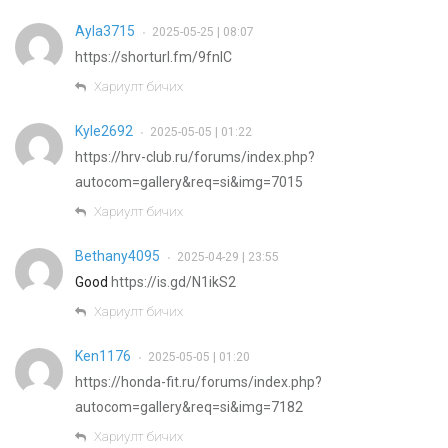
Ayla3715
2025-05-25 | 08:07
•
https://shorturl.fm/9fnIC
Хариулт бичих
Kyle2692
2025-05-05 | 01:22
•
https://hrv-club.ru/forums/index.php?
autocom=gallery&req=si&img=7015
Хариулт бичих
Bethany4095
2025-04-29 | 23:55
•
Good
https://is.gd/N1ikS2
Хариулт бичих
Ken1176
2025-05-05 | 01:20
•
https://honda-fit.ru/forums/index.php?
autocom=gallery&req=si&img=7182
Хариулт бичих