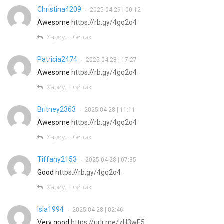
Christina4209
2025-04-29 | 00:12
•
Awesome
https://rb.gy/4gq2o4
Хариулт бичих
Patricia2474
2025-04-28 | 17:27
•
Awesome
https://rb.gy/4gq2o4
Хариулт бичих
Britney2363
2025-04-28 | 11:11
•
Awesome
https://rb.gy/4gq2o4
Хариулт бичих
Tiffany2153
2025-04-28 | 07:35
•
Good
https://rb.gy/4gq2o4
Хариулт бичих
Isla1994
2025-04-28 | 02:46
•
Very good
https://urlr.me/zH3wE5