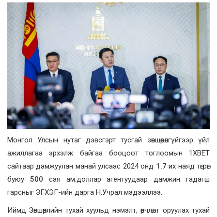
Монгол Улсын нутаг дэвсгэрт тусгай зөвшөөрөлгүйгээр үйл
ажиллагаа эрхэлж байгаа бооцоот тоглоомын 1XBET
сайтаар дамжуулан манай улсаас 2024 онд
1.7
их наяд төгрөг
буюу
500
сая ам.доллар агентуудаар дамжин гадагш
гарсныг ЗГХЭГ-ийн дарга Н.Учрал мэдээллээ.
Иймд Зөвшөөрлийн тухай хуульд нэмэлт, өөрчлөлт оруулах тухай