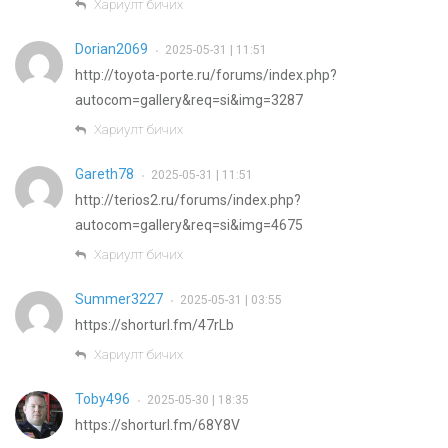
Хариулт бичих
Dorian2069
2025-05-31 | 11:51
•
http://toyota-porte.ru/forums/index.php?
autocom=gallery&req=si&img=3287
Хариулт бичих
Gareth78
2025-05-31 | 11:51
•
http://terios2.ru/forums/index.php?
autocom=gallery&req=si&img=4675
Хариулт бичих
Summer3227
2025-05-31 | 03:55
•
https://shorturl.fm/47rLb
Хариулт бичих
Toby496
2025-05-30 | 18:35
•
https://shorturl.fm/68Y8V