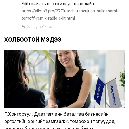
Edit) скачать песню и слушать онлайн
https://allmp3.pro/2770-archi-tancujut-s-huliganami-
temoff-remix-radio-edit.html
Хариулт бичих
ХОЛБООТОЙ МЭДЭЭ
Г.Хонгорзул: Даатгагчийн баталгаа бизнесийн
эргэлтийн хөрөнгийг хамгаалж, томоохон төслүүдэд
оролцох боломжийг нэмэгдүүлж байна