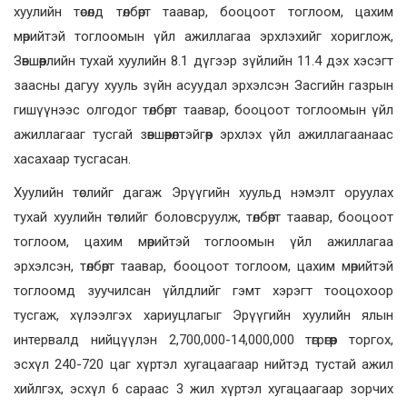
хуулийн төсөлд төлбөрт таавар, бооцоот тоглоом, цахим
мөрийтэй тоглоомын үйл ажиллагаа эрхлэхийг хориглож,
Зөвшөөрлийн тухай хуулийн 8.1 дүгээр зүйлийн 11.4 дэх хэсэгт
заасны дагуу хууль зүйн асуудал эрхэлсэн Засгийн газрын
гишүүнээс олгодог төлбөрт таавар, бооцоот тоглоомын үйл
ажиллагааг тусгай зөвшөөрөлтэйгөөр эрхлэх үйл ажиллагаанаас
хасахаар тусгасан.
Хуулийн төслийг дагаж Эрүүгийн хуульд нэмэлт оруулах
тухай хуулийн төслийг боловсруулж, төлбөрт таавар, бооцоот
тоглоом, цахим мөрийтэй тоглоомын үйл ажиллагаа
эрхэлсэн, төлбөрт таавар, бооцоот тоглоом, цахим мөрийтэй
тоглоомд зуучилсан үйлдлийг гэмт хэрэгт тооцохоор
тусгаж, хүлээлгэх хариуцлагыг Эрүүгийн хуулийн ялын
интервалд нийцүүлэн 2,700,000-14,000,000 төгрөгөөр торгох,
эсхүл 240-720 цаг хүртэл хугацаагаар нийтэд тустай ажил
хийлгэх, эсхүл 6 сараас 3 жил хүртэл хугацаагаар зорчих