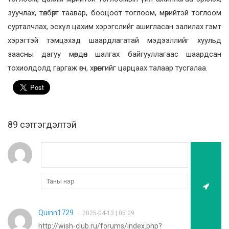
зуучлах, төлбөрт таавар, бооцоот тоглоом, мөрийтэй тоглоом
сурталчлах, эсхүл цахим хэрэгслийг ашигласан залилах гэмт
хэрэгтэй тэмцэхэд шаардлагатай мэдээллийг хуульд
заасны дагуу мөрдөн шалгах байгууллагаас шаардсан
тохиолдолд гаргаж өгч, хөрөнгийг царцаах талаар тусгалаа.
89 cэтгэгдэлтэй
Quinn1729
2025-04-13 | 05:09
•
http://wish-club.ru/forums/index.php?