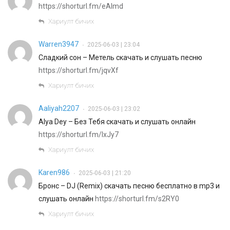
https://shorturl.fm/eAlmd
Хариулт бичих
Warren3947
2025-06-03 | 23:04
•
Сладкий сон – Метель скачать и слушать песню
https://shorturl.fm/jqvXf
Хариулт бичих
Aaliyah2207
2025-06-03 | 23:02
•
Alya Dey – Без Тебя скачать и слушать онлайн
https://shorturl.fm/IxJy7
Хариулт бичих
Karen986
2025-06-03 | 21:20
•
Бронс – DJ (Remix) скачать песню бесплатно в mp3 и
слушать онлайн
https://shorturl.fm/s2RY0
Хариулт бичих