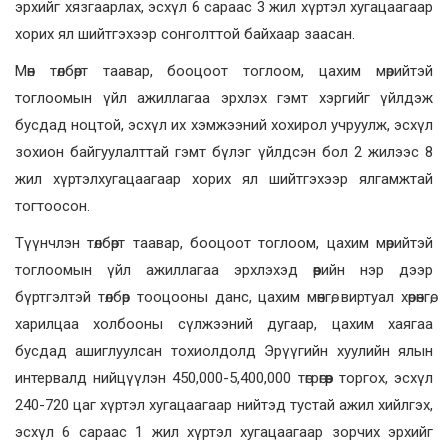
эрхийг хязгаарлах, эсхүл 6 сараас 3 жил хүртэл хугацаагаар
хорих ял шийтгэхээр сонголттой байхаар заасан.
Мөн төлбөрт таавар, бооцоот тоглоом, цахим мөрийтэй
тоглоомын үйл ажиллагаа эрхлэх гэмт хэргийг үйлдэж
бусдад ноцтой, эсхүл их хэмжээний хохирол учруулж, эсхүл
зохион байгуулалттай гэмт бүлэг үйлдсэн бол 2 жилээс 8
жил хүртэлхугацаагаар хорих ял шийтгэхээр ялгамжтай
тогтоосон.
Түүнчлэн төлбөрт таавар, бооцоот тоглоом, цахим мөрийтэй
тоглоомын үйл ажиллагаа эрхлэхэд өөрийн нэр дээр
бүртгэлтэй төлбөр тооцооны данс, цахим мөнгө, виртуал хөрөнгө,
харилцаа холбооны сүлжээний дугаар, цахим хаягаа
бусдад ашиглуулсан тохиолдолд Эрүүгийн хуулийн ялын
интервалд нийцүүлэн 450,000-5,400,000 төгрөгөөр торгох, эсхүл
240-720 цаг хүртэл хугацаагаар нийтэд тустай ажил хийлгэх,
эсхүл 6 сараас 1 жил хүртэл хугацаагаар зорчих эрхийг