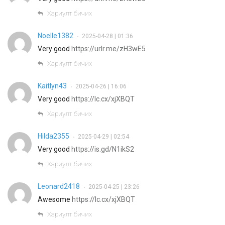
Хариулт бичих
Noelle1382
2025-04-28 | 01:36
•
Very good
https://urlr.me/zH3wE5
Хариулт бичих
Kaitlyn43
2025-04-26 | 16:06
•
Very good
https://lc.cx/xjXBQT
Хариулт бичих
Hilda2355
2025-04-29 | 02:54
•
Very good
https://is.gd/N1ikS2
Хариулт бичих
Leonard2418
2025-04-25 | 23:26
•
Awesome
https://lc.cx/xjXBQT
Хариулт бичих