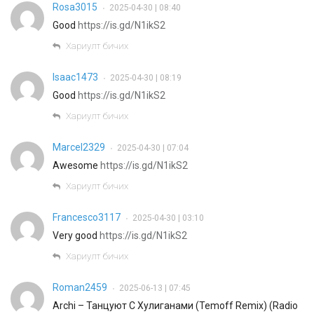
Rosa3015
2025-04-30 | 08:40
•
Good
https://is.gd/N1ikS2
Хариулт бичих
Isaac1473
2025-04-30 | 08:19
•
Good
https://is.gd/N1ikS2
Хариулт бичих
Marcel2329
2025-04-30 | 07:04
•
Awesome
https://is.gd/N1ikS2
Хариулт бичих
Francesco3117
2025-04-30 | 03:10
•
Very good
https://is.gd/N1ikS2
Хариулт бичих
Roman2459
2025-06-13 | 07:45
•
Archi – Танцуют С Хулиганами (Temoff Remix) (Radio