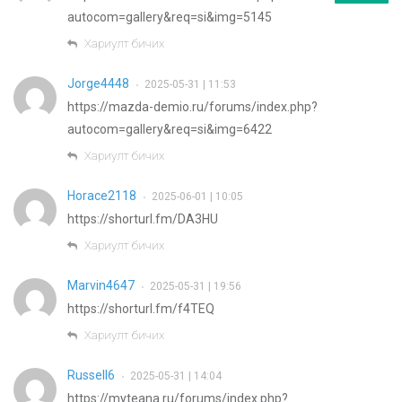
autocom=gallery&req=si&img=5145
Хариулт бичих
Jorge4448
2025-05-31 | 11:53
•
https://mazda-demio.ru/forums/index.php?
autocom=gallery&req=si&img=6422
Хариулт бичих
Horace2118
2025-06-01 | 10:05
•
https://shorturl.fm/DA3HU
Хариулт бичих
Marvin4647
2025-05-31 | 19:56
•
https://shorturl.fm/f4TEQ
Хариулт бичих
Russell6
2025-05-31 | 14:04
•
https://myteana.ru/forums/index.php?