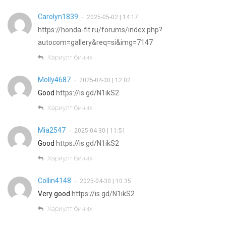
Carolyn1839
2025-05-02 | 14:17
•
https://honda-fit.ru/forums/index.php?
autocom=gallery&req=si&img=7147
Хариулт бичих
Molly4687
2025-04-30 | 12:02
•
Good
https://is.gd/N1ikS2
Хариулт бичих
Mia2547
2025-04-30 | 11:51
•
Good
https://is.gd/N1ikS2
Хариулт бичих
Collin4148
2025-04-30 | 10:35
•
Very good
https://is.gd/N1ikS2
Хариулт бичих