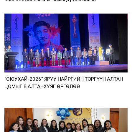
“ОЮУХАЙ-2026” ЯРУУ НАЙРГИЙН ТЭРГҮҮН АЛТАН
ЦОМЫГ Б.АЛТАНХУЯГ ӨРГӨЛӨӨ