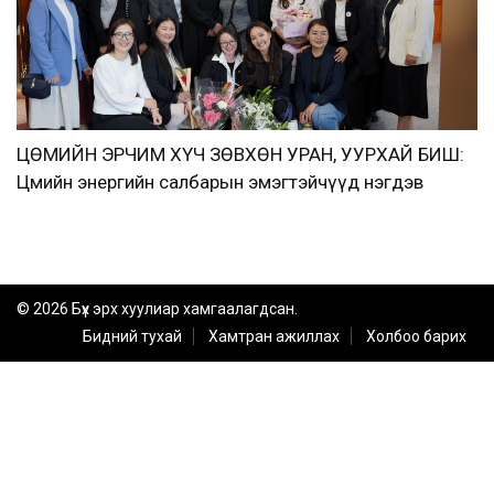
ЦӨМИЙН ЭРЧИМ ХҮЧ ЗӨВХӨН УРАН, УУРХАЙ БИШ:
Цөмийн энергийн салбарын эмэгтэйчүүд нэгдэв
© 2026 Бүх эрх хуулиар хамгаалагдсан.
Бидний тухай
Хамтран ажиллах
Холбоо барих