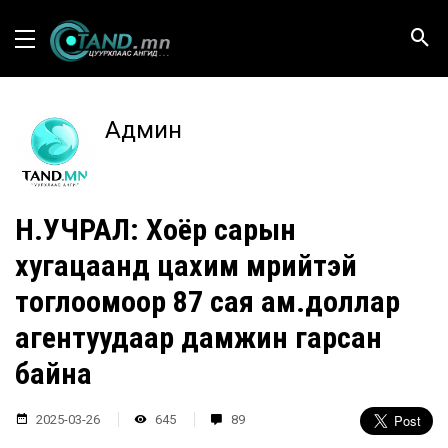
Админ
Н.УЧРАЛ: Хоёр сарын
хугацаанд цахим мөрийтэй
тоглоомоор 87 сая ам.доллар
агентуудаар дамжин гарсан
байна
2025-03-26
645
89