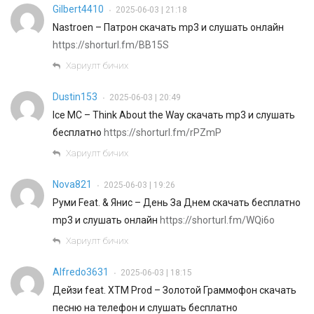
Gilbert4410
2025-06-03 | 21:18
•
Nastroen – Патрон скачать mp3 и слушать онлайн
https://shorturl.fm/BB15S
Хариулт бичих
Dustin153
2025-06-03 | 20:49
•
Ice MС – Think About the Way скачать mp3 и слушать
бесплатно
https://shorturl.fm/rPZmP
Хариулт бичих
Nova821
2025-06-03 | 19:26
•
Руми Feat. & Янис – День За Днем скачать бесплатно
mp3 и слушать онлайн
https://shorturl.fm/WQi6o
Хариулт бичих
Alfredo3631
2025-06-03 | 18:15
•
Дейзи feat. XTM Prod – Золотой Граммофон скачать
песню на телефон и слушать бесплатно