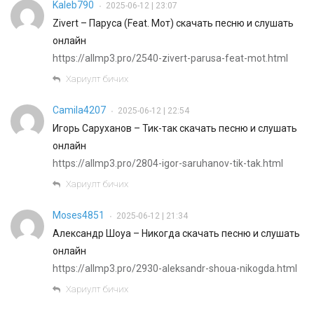
Kaleb790
2025-06-12 | 23:07
•
Zivert – Паруса (Feat. Мот) скачать песню и слушать
онлайн
https://allmp3.pro/2540-zivert-parusa-feat-mot.html
Хариулт бичих
Camila4207
2025-06-12 | 22:54
•
Игорь Саруханов – Тик-так скачать песню и слушать
онлайн
https://allmp3.pro/2804-igor-saruhanov-tik-tak.html
Хариулт бичих
Moses4851
2025-06-12 | 21:34
•
Александр Шоуа – Никогда скачать песню и слушать
онлайн
https://allmp3.pro/2930-aleksandr-shoua-nikogda.html
Хариулт бичих