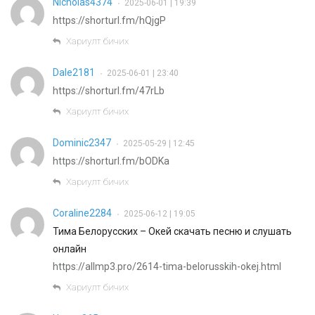
Nicholas4374
2025-06-01 | 19:39
•
https://shorturl.fm/hQjgP
Хариулт бичих
Dale2181
2025-06-01 | 23:40
•
https://shorturl.fm/47rLb
Хариулт бичих
Dominic2347
2025-05-29 | 12:45
•
https://shorturl.fm/bODKa
Хариулт бичих
Coraline2284
2025-06-12 | 19:05
•
Тима Белорусских – Окей скачать песню и слушать
онлайн
https://allmp3.pro/2614-tima-belorusskih-okej.html
Хариулт бичих