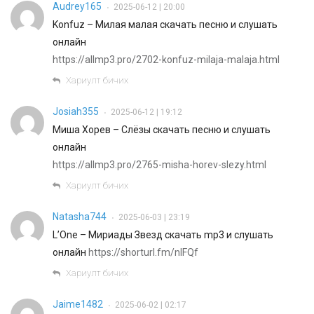
Audrey165
2025-06-12 | 20:00
•
Konfuz – Милая малая скачать песню и слушать
онлайн
https://allmp3.pro/2702-konfuz-milaja-malaja.html
Хариулт бичих
Josiah355
2025-06-12 | 19:12
•
Миша Хорев – Слёзы скачать песню и слушать
онлайн
https://allmp3.pro/2765-misha-horev-slezy.html
Хариулт бичих
Natasha744
2025-06-03 | 23:19
•
L’One – Мириады Звезд скачать mp3 и слушать
онлайн
https://shorturl.fm/nIFQf
Хариулт бичих
Jaime1482
2025-06-02 | 02:17
•