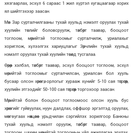
хязгаарлах, эсхүл 6 сараас 1 жил хүртэл хугацаагаар хорих
ял шийтгэхээр заасан.
Мөн Зар сурталчилгааны тухай хуульд нэмэлт оруулах тухай
хуулийн төслийг боловсруулж, төлбөрт таавар, бооцоот
тоглоом, мөрийтэй тоглоомыг сурталчилж, уриалахыг
хориглож, хүлээлгэх хариуцлагыг Зөрчлийн тухай хуульд
нэмэлт оруулах тухай хуулийн төсөлд тусгалаа.
Өөрөөр хэлбэл, төлбөрт таавар, эсхүл бооцоот тоглоом, эсхүл
мөрийтэй тоглоомыг сурталчилсан, уриалсан бол хууль
бусаар олсон хөрөнгө, орлогыг хурааж хүнийг 5-10 сая төгрөгөөр,
хуулийн этгээдийг 50-100 сая төгрөгөөр торгохоор заасан.
Мөрийтэй болон бооцоот тоглоомоос олсон хууль бус
хөрөнгийг гуйвуулах, нуун далдлах, оффшор эргэлтэд оруулах,
мөнгө угаах нөхцөлөөс урьдчилан сэргийлэх зорилгоор Банкны
тухай хуульд нэмэлт оруулж, төлбөрт таавар, бооцоот
тоглоом, цахим мөрийтэй тоглоомын үйл ажиллагаа эрхлэх,