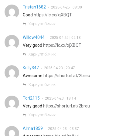
Tristan1682
2025-04-25 | 08:30
•
Good
https://lc.cx/xjXBQT
Хариулт бичих
Willow4044
2025-04-25 | 02:13
•
Very good
https://lc.cx/xjXBQT
Хариулт бичих
Kelly347
2025-04-23 | 20:47
•
Awesome
https://shorturl.at/2breu
Хариулт бичих
Tori2115
2025-04-23 | 18:14
•
Very good
https://shorturl.at/2breu
Хариулт бичих
Alma1859
2025-04-23 | 03:37
•