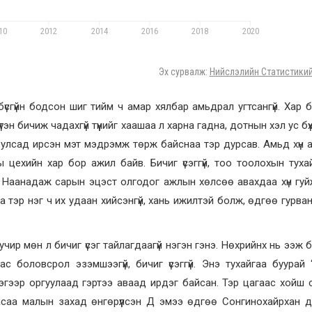
үсгүйн бодсон шиг тийм ч амар хялбар амьдрал угтсангүй. Хар 
н бичиж чадахгүй түүнийг хаашаа л харна гадна, дотнын хэл ус бүх
арь улсад ирсэн мэт мэдрэмж төрж байснаа тэр дурсав. Амьд хүн 
 цехийн хар бор ажил байв. Бичиг үсэггүй, тоо тоолохын туха
айж. Наанадаж сарын эцэст олгодог ажлын хөлсөө авахдаа хүн гу
а тэр нэг ч их удаан хийсэнгүй, хань ижилтэй болж, өдгөө гурван 
 учир мөн л бичиг үсэг тайлагдаагүй нэгэн гэнэ. Нөхрийнх нь ээж 
боловсрол эзэмшээгүй, бичиг үсэггүй. Энэ тухайгаа буурай 
гээр оргуулаад гэртээ аваад ирдэг байсан. Тэр цагаас хойш 
асаа малын захад өнгөрүүлсэн Д эмээ өдгөө Сонгинохайрхан дү