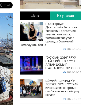
Шинэ
Их уншсан
Г.Хонгорзул:
Даатгагчийн баталгаа
бизнесийн эргэлтийн
хөрөнгийг хамгаалж,
томоохон төслүүдэд
оролцох боломжийг
нэмэгдүүлж байна
2026-06-05
“ОЮУХАЙ-2026” ЯРУУ
НАЙРГИЙН ТЭРГҮҮН
АЛТАН ЦОМЫГ
Б.АЛТАНХУЯГ ӨРГӨЛӨӨ
2026-06-04
ЦӨМИЙН ЭРЧИМ ХҮЧ
ЗӨВХӨН УРАН, УУРХАЙ
БИШ: Цөмийн энергийн
салбарын эмэгтэйчүүд
нэгдэв
2026-06-02