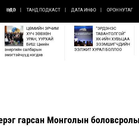
ӨНӨӨДӨР
ТАНД ПОДКАСТ
ДАТА ИНФО
ОРОН НУТАГ
ЦӨМИЙН ЭРЧИМ
“ЭРДЭНЭС
ХҮЧ ЗӨВХӨН
ТАВАНТОЛГОЙ”
УРАН, УУРХАЙ
ХК-ИЙН ХУВЬЦАА
БИШ: Цөмийн
ЭЗЭМШИГЧДИЙН
энергийн салбарын
ЭЭЛЖИТ ХУРАЛ БОЛЛОО
эмэгтэйчүүд нэгдэв
ерэг гарсан Монголын боловсрол