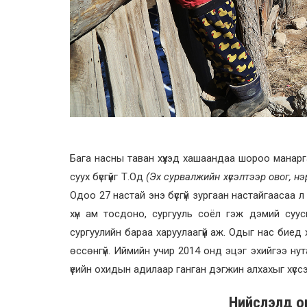
Бага насны таван хүүхэд хашаандаа шороо манарган 
суух бүсгүйг Т.Од
(Эх сурвалжийн хүсэлтээр овог, нэ
Одоо 27 настай энэ бүсгүй зургаан настайгаасаа 
хүн ам тосдоно, сургууль соёл гэж дэмий суус
сургуулийн бараа харуулаагүй аж. Одыг нас биед 
өссөнгүй. Иймийн учир 2014 онд эцэг эхийгээ нута
үеийн охидын адилаар ганган дэгжин алхахыг хүсс