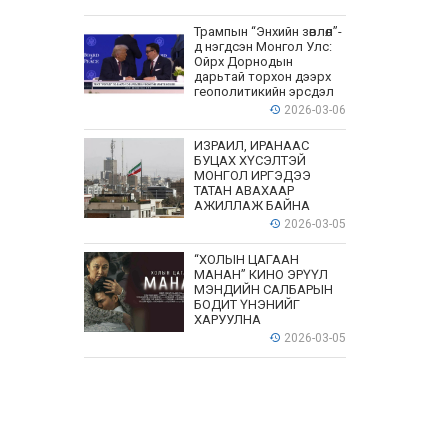
Трампын “Энхийн зөвлөл”-
д нэгдсэн Монгол Улс:
Ойрх Дорнодын
дарьтай торхон дээрх
геополитикийн эрсдэл
2026-03-06
ИЗРАИЛ, ИРАНААС
БУЦАХ ХҮСЭЛТЭЙ
МОНГОЛ ИРГЭДЭЭ
ТАТАН АВАХААР
АЖИЛЛАЖ БАЙНА
2026-03-05
“ХОЛЫН ЦАГААН
МАНАН” КИНО ЭРҮҮЛ
МЭНДИЙН САЛБАРЫН
БОДИТ ҮНЭНИЙГ
ХАРУУЛНА
2026-03-05