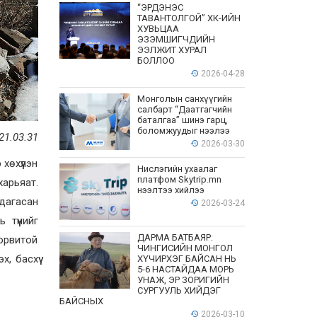
“ЭРДЭНЭС
ТАВАНТОЛГОЙ” ХК-ИЙН
ХУВЬЦАА
ЭЗЭМШИГЧДИЙН
ЭЭЛЖИТ ХУРАЛ
БОЛЛОО
2026-04-28
Монголын санхүүгийн
салбарт “Даатгагчийн
баталгаа” шинэ гарц,
боломжуудыг нээлээ
21.03.31
2026-03-30
хөхүүлэн
Нислэгийн ухаалаг
платфом Skytrip.mn
харьяат.
нээлтээ хийлээ
 дагасан
2026-03-24
түүнийг
ДАРМА БАТБАЯР:
дорвитой
ЧИНГИСИЙН МОНГОЛ
, басхүү
ХҮЧИРХЭГ БАЙСАН НЬ
5-6 НАСТАЙДАА МОРЬ
УНАЖ, ЭР ЗОРИГИЙН
СУРГУУЛЬ ХИЙДЭГ
БАЙСНЫХ
2026-03-10