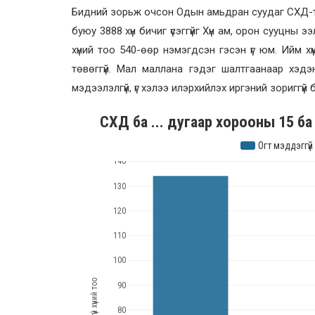
Бидний зорьж очсон Одын амьдран суудаг СХД-т 2
буюу 3888 хүн бичиг үсэггүйг Хүн ам, орон сууцны ээ
хүний тоо 540-өөр нэмэгдсэн гэсэн үг юм. Ийм хүм
төвөггүй. Мал маллана гэдэг шалтгаанаар хэдэн
мэдээлэлгүй, үг хэлээ илэрхийлэх иргэний зориггүй бү