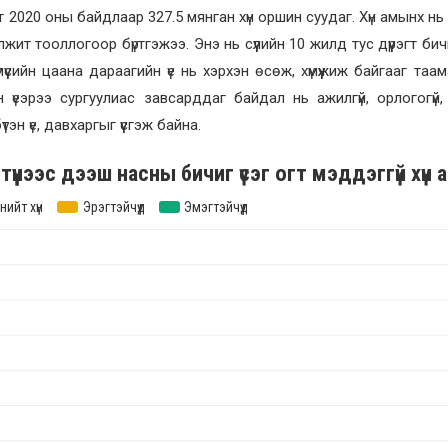
020 оны байдлаар 327.5 мянган хүн оршин суудаг. Хүн амынх нь 
лжит тооллогоор бүртгэжээ. Энэ нь сүүлийн 10 жилд тус дүүрэгт бичиг
үүсийн цаана дараагийн үе нь хэрхэн өсөж, хүмүүжиж байгааг таа
 үеэрээ сургуулиас завсарддаг байдал нь ажилгүй, орлогогүй
тэн үе, давхаргыг үүсгэж байна.