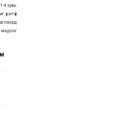
1.4 хувь
 үсэггүй
маглахад
, мэдлэг