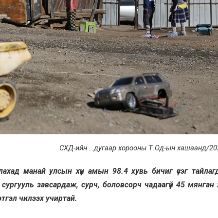
СХД-ийн …дугаар хорооны Т.Од-ын хашаанд/20
ахад манай улсын хүн амын 98.4 хувь бичиг үсэг тайлаг
 сургууль завсардаж, сурч, боловсорч чадаагүй 45 мянган 
этгэл чилээх учиртай.