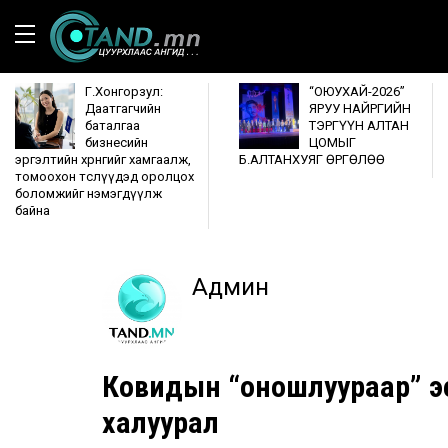
Г.Хонгорзул:
“ОЮУХАЙ-2026”
Даатгагчийн
ЯРУУ НАЙРГИЙН
баталгаа
ТЭРГҮҮН АЛТАН
бизнесийн
ЦОМЫГ
эргэлтийн хөрөнгийг хамгаалж,
Б.АЛТАНХУЯГ ӨРГӨЛӨӨ
томоохон төслүүдэд оролцох
боломжийг нэмэгдүүлж
байна
Админ
Ковидын “оношлуураар” э
халуурал