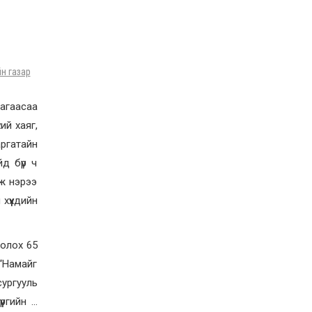
багаасаа
ий хаяг,
аргатайн
йд бүр ч
йж нэрээ
хүүхдийн
болох 65
“Намайг
сургууль
үргийн …