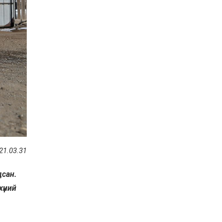
21.03.31
дсан.
хүний