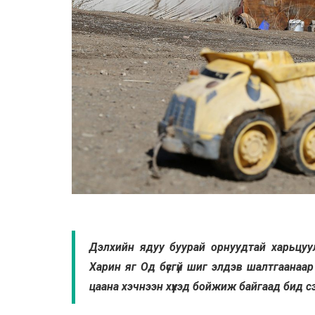
Дэлхийн ядуу буурай орнуудтай харьцуул
Харин яг Од бүсгүй шиг элдэв шалтгаанаар
цаана хэчнээн хүүхэд бойжиж байгаад бид с