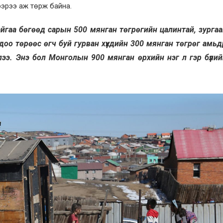
ээрээ аж төрж байна.
айгаа бөгөөд сарын 500 мянган төгрөгийн цалинтай, зурга
ндоо төрөөс өгч буй гурван хүүхдийн 300 мянган төгрөг амь
 лээ. Энэ бол Монголын 900 мянган өрхийн нэг л гэр бүлий