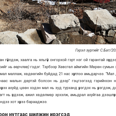
Гэрэл зургийг С.Бат/20
гүйлдэж, хаалга нь яльгүй онгорхой гэрт нэг ой гарантай хүүхдээ 
рийг нь өөрчлөв)
гэдэг. Тэрбээр Хөвсгөл аймгийн Мөрөн сумын 
л мал маллаж, хөдөөгийн буйдад 21 нас хүртлээ амьдарчээ. “Мал
наас малын дөртэй болсон нь дээр” гэцгээгээд гэрийнхэн нь 
хүрэх ахуйд цөөн хэдэн мал нь зуд турханд үрэгдэх нь үрэгдэж, 
гт нь үлдээж, ажил хөдөлмөр эрхэлж, амьдрал ахуйгаа дээшлүүлэх
эндээ хот хүрээ барааджээ.