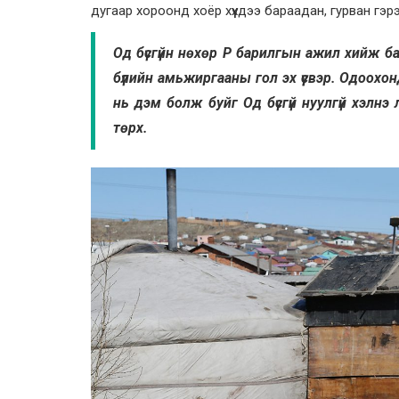
дугаар хороонд хоёр хүүхдээ бараадан, гурван гэр
Од бүсгүйн нөхөр Р барилгын ажил хийж б
бүлийн амьжиргааны гол эх үүсвэр. Одоохо
нь дэм болж буйг Од бүсгүй нуулгүй хэлнэ
төрх.