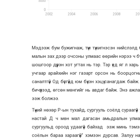
Мэдээж бум бужигнаж, түм түжигнэсэн нийслэлд б
малын зах дээр очсоны улмаас өөрийн нэрээ ч бүтэ
шошгоор дүүрэн хот угтах нь тэр. Тэр үед яг л х
учгаар арайхийн нэг газарт орсон нь боорцогны
саналтгүй Од бүсгүйд юм бүхэн хэцүү санагдаж б
бичүүлээд, өгсөн мөнгийг нь авдаг байж. Энэ ажла
ээж болжээ.
Түүний нөхөр Р-ын тухайд, сургууль соёлд сураагүй
настай Д ч мөн мал дагасан амьдралын улмаас 
сургуульд ороод удаагүй байхад ээж минь тэмээ
соёлын бараа хараагүй” хэмээн дурсав. Залуу н