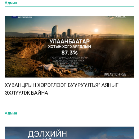
Админ
ХУВАНЦРЫН ХЭРЭГЛЭЭГ БУУРУУЛЪЯ” АЯНЫГ
ЭХЛҮҮЛЖ БАЙНА
Админ