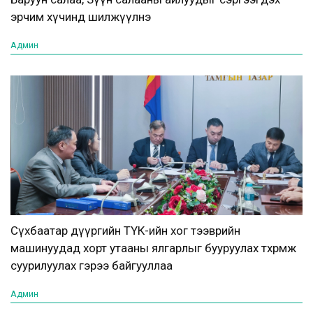
эрчим хүчинд шилжүүлнэ
Админ
Сүхбаатар дүүргийн ТҮК-ийн хог тээврийн
машинуудад хорт утааны ялгарлыг бууруулах төхөөрөмж
суурилуулах гэрээ байгууллаа
Админ