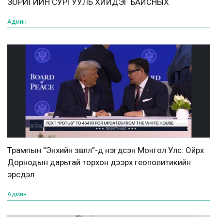
ЗОРИГИЙН СУРГУУЛЬ ХИЙДЭГ БАЙСНЫХ
Админ
Трампын “Энхийн зөвлөл”-д нэгдсэн Монгол Улс: Ойрх
Дорнодын дарьтай торхон дээрх геополитикийн
эрсдэл
Админ