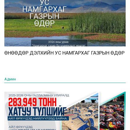
ӨНӨӨДӨР ДЭЛХИЙН УС НАМГАРХАГ ГАЗРЫН ӨДӨР
Админ