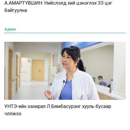
А.АМАРТҮВШИН: Нийслэлд хий цэнэглэх 33 цэг
байгуулна
Админ
УНТЭ-ийн захирал Л.Бямбасүрэнг хууль бусаар
чөлөөлжээ