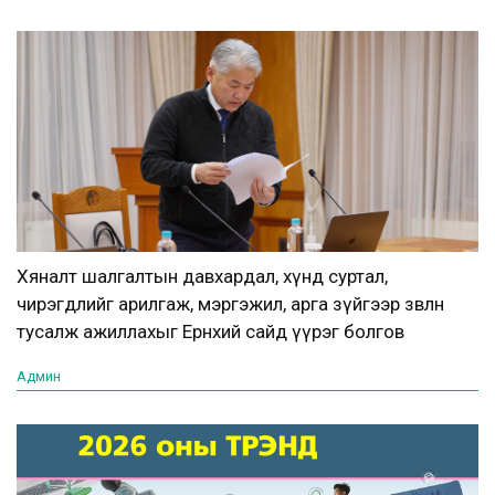
Хяналт шалгалтын давхардал, хүнд суртал,
чирэгдлийг арилгаж, мэргэжил, арга зүйгээр зөвлөн
тусалж ажиллахыг Ерөнхий сайд үүрэг болгов
Админ