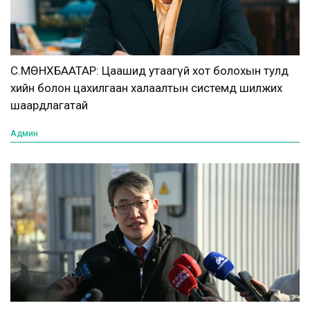
С.МӨНХБААТАР: Цаашид утаагүй хот болохын тулд
хийн болон цахилгаан халаалтын системд шилжих
шаардлагатай
Админ