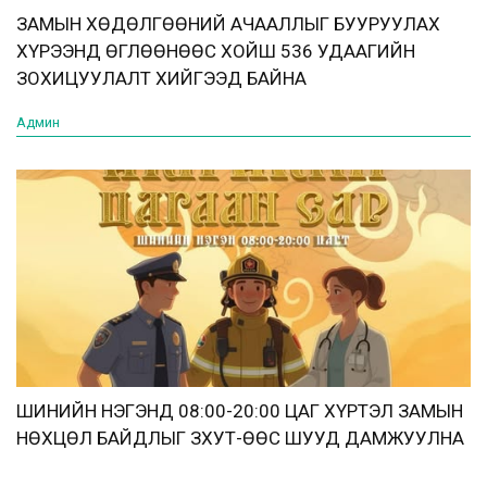
ЗАМЫН ХӨДӨЛГӨӨНИЙ АЧААЛЛЫГ БУУРУУЛАХ
ХҮРЭЭНД ӨГЛӨӨНӨӨС ХОЙШ 536 УДААГИЙН
ЗОХИЦУУЛАЛТ ХИЙГЭЭД БАЙНА
Админ
ШИНИЙН НЭГЭНД 08:00-20:00 ЦАГ ХҮРТЭЛ ЗАМЫН
НӨХЦӨЛ БАЙДЛЫГ ЗХУТ-ӨӨС ШУУД ДАМЖУУЛНА