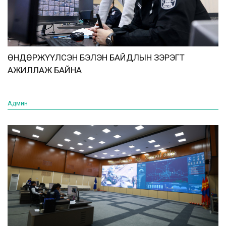
ӨНДӨРЖҮҮЛСЭН БЭЛЭН БАЙДЛЫН ЗЭРЭГТ
АЖИЛЛАЖ БАЙНА
Админ