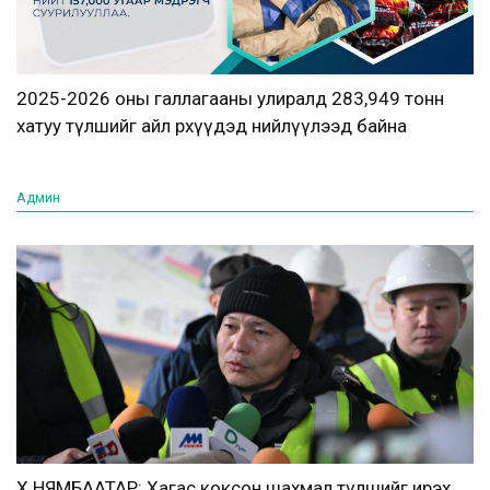
2025-2026 оны галлагааны улиралд 283,949 тонн
хатуу түлшийг айл өрхүүдэд нийлүүлээд байна
Админ
Х.НЯМБААТАР: Хагас коксон шахмал түлшийг ирэх