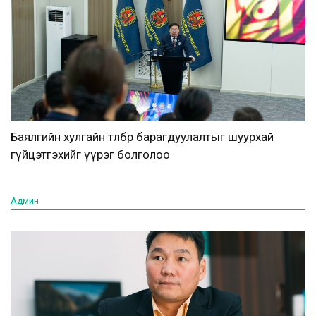
Баялгийн хулгайн төлбөр барагдуулалтыг шуурхай
гүйцэтгэхийг үүрэг болголоо
Админ