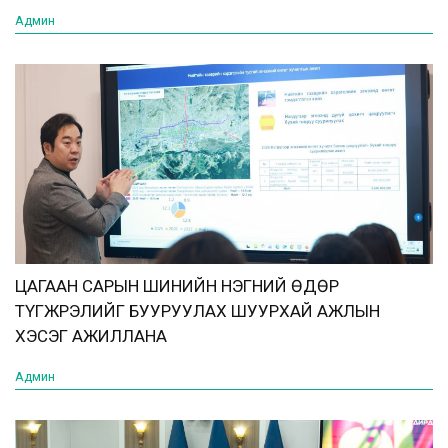
Админ
ЦАГААН САРЫН ШИНИЙН НЭГНИЙ ӨДӨР
ТҮГЖРЭЛИЙГ БУУРУУЛАХ ШУУРХАЙ АЖЛЫН
ХЭСЭГ АЖИЛЛАНА
Админ