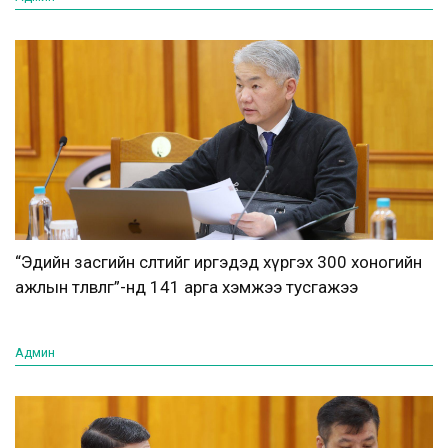
“Эдийн засгийн өсөлтийг иргэдэд хүргэх 300 хоногийн
ажлын төлөвлөгөө”-нд 141 арга хэмжээ тусгажээ
Админ