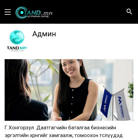
Админ
Г.Хонгорзул: Даатгагчийн баталгаа бизнесийн
эргэлтийн хөрөнгийг хамгаалж, томоохон төслүүдэд