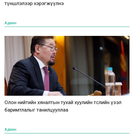
түншлэлээр хэрэгжүүлнэ
Админ
Олон нийтийн хяналтын тухай хуулийн төслийн үзэл
баримтлалыг танилцууллаа
Админ