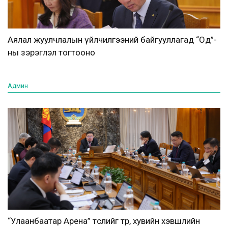
Аялал жуулчлалын үйлчилгээний байгууллагад “Од”-
ны зэрэглэл тогтооно
Админ
“Улаанбаатар Арена” төслийг төр, хувийн хэвшлийн