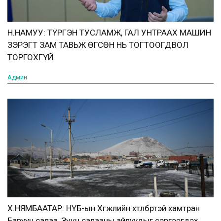
Н.НАМУУ: ТҮРГЭН ТУСЛАМЖ, ГАЛ УНТРААХ МАШИН
ЗЭРЭГТ ЗАМ ТАВЬЖ ӨГСӨН НЬ ТОГТООГДВОЛ
ТОРГОХГҮЙ
Админ
Х.НЯМБААТАР: НҮБ-ын Хөгжлийн хөтөлбөртэй хамтран
Баруун салаа, Зүүн салааны айлуудыг сэргээгдэх