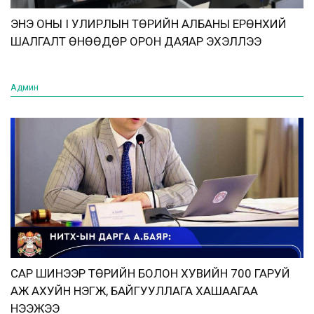
ЭНЭ ОНЫ I УЛИРЛЫН ТӨРИЙН АЛБАНЫ ЕРӨНХИЙ
ШАЛГАЛТ ӨНӨӨДӨР ОРОН ДАЯАР ЭХЭЛЛЭЭ
Админ
САР ШИНЭЭР ТӨРИЙН БОЛОН ХУВИЙН 700 ГАРУЙ
АЖ АХУЙН НЭГЖ, БАЙГУУЛЛАГА ХАШААГАА
НЭЭЖЭЭ