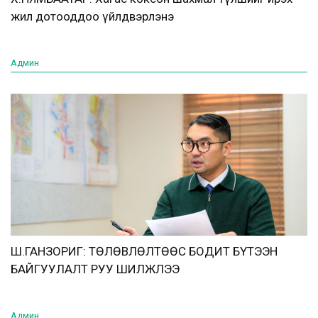
жил дотооддоо үйлдвэрлэнэ
Админ
Ш.ГАНЗОРИГ: ТӨЛӨВЛӨЛТӨӨС БОДИТ БҮТЭЭН
БАЙГУУЛАЛТ РУУ ШИЛЖЛЭЭ
Админ