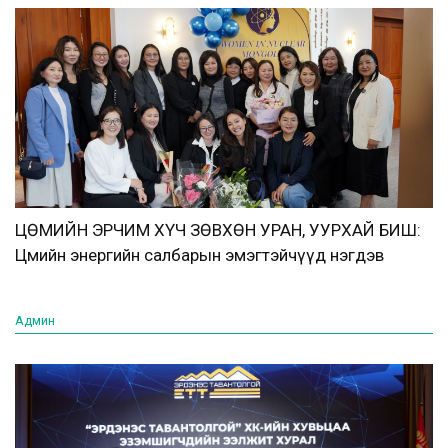
ЦӨМИЙН ЭРЧИМ ХҮЧ ЗӨВХӨН УРАН, УУРХАЙ БИШ:
Цөмийн энергийн салбарын эмэгтэйчүүд нэгдэв
Админ