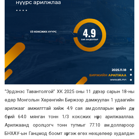
“Эрдэнэс Тавантолгой” ХК 2025 оны 11 дүгээр сарын 18-ны
өдөр Монголын Хөрөнгийн Биржээр дамжуулан 1 удаагийн
арилжааг амжилттай хийж 4.9 сая ам.долларын үнийн дүн
бүхий 64.0 мянган тонн 1/3 коксжих нүүрс арилжааллаа.
Арилжаанд оролцогч тонн тутмыг 77.10 ам.доллароор
БНХАУ-ын Ганцмод боомт хүргэж өгөх нөхцөлөөр худалдан