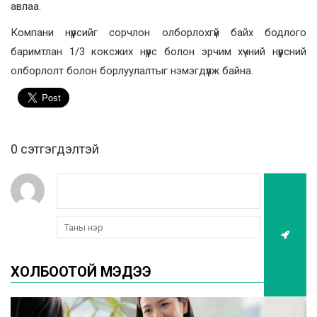
авлаа.
Компани нүүрсийг сорчлон олборлохгүй байх бодлого
баримтлан 1/3 коксжих нүүрс болон эрчим хүчний нүүрсний
олборлолт болон борлуулалтыг нэмэгдүүлж байна.
0 cэтгэгдэлтэй
ХОЛБООТОЙ МЭДЭЭ