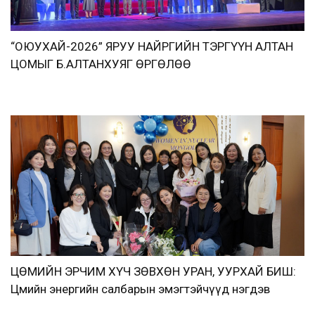
“ОЮУХАЙ-2026” ЯРУУ НАЙРГИЙН ТЭРГҮҮН АЛТАН
ЦОМЫГ Б.АЛТАНХУЯГ ӨРГӨЛӨӨ
ЦӨМИЙН ЭРЧИМ ХҮЧ ЗӨВХӨН УРАН, УУРХАЙ БИШ:
Цөмийн энергийн салбарын эмэгтэйчүүд нэгдэв