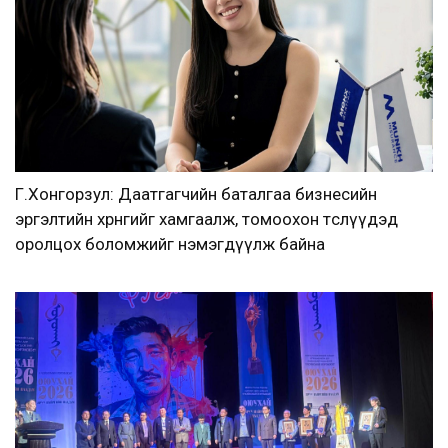
Г.Хонгорзул: Даатгагчийн баталгаа бизнесийн
эргэлтийн хөрөнгийг хамгаалж, томоохон төслүүдэд
оролцох боломжийг нэмэгдүүлж байна