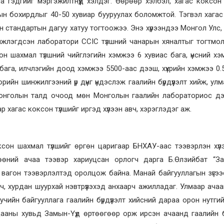
а гэдгийг мэргэжилтнүүд хэлдэг. Өөрөөр хэлбэл, хагас коксон
рын бохирдлыг 40-50 хувиар бууруулах боломжтой. Тэгвэл хага
 стандартын дагуу хатуу тогтоожээ. Энэ хүрээндээ Монгол Улс
жлэгдсэн лаборатори CCIC түлшний чанарын хяналтыг тогтмол
н шахмал түлшний чийглэгийн хэмжээ 6 хувиас бага, үнсний х
бага, илчлэгийн доод хэмжээ 5500-аас дээш, хүхрийн хэмжээ 0.
рийн шинжилгээний үр дүнг үндэслэж гаалийн бүрдүүлэлт хийж, улм
Монголын талд очоод мөн Монголын гаалийн лабораториос дэ
р хагас коксон түлшийг иргэд хүлээн авч, хэрэглэдэг аж.
оксон шахмал түлшийг өргөн царигаар БНХАУ-аас тээвэрлэн хүл
өөний ачаа тээвэр хариуцсан орлогч дарга Б.Өлзийбат “За
 вагон тээвэрлэлтэд оролцож байна. Манай байгууллагын зүгээ
ч, хурдан шуурхай нэвтрүүлэхэд анхаарч ажилладаг. Улмаар ача
ийн байгууллага гаалийн бүрдүүлэлт хийсний дараа орон нутги
цааны хувьд Замын-Үүд өртөөгөөр орж ирсэн ачаанд гаалийн бү