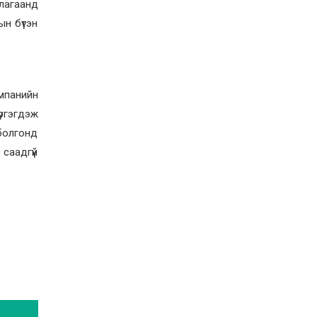
ллагаанд
ын бүтэн
омпанийн
үргэгдэж
 болгонд
 саадгүй