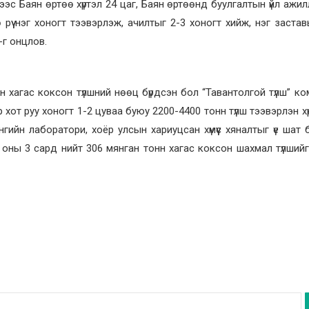
дээс Баян өртөө хүртэл 24 цаг, Баян өртөөнд буулгалтын үйл ажи
рүү нэг хоногт тээвэрлэж, ачилтыг 2-3 хоногт хийж, нэг застав
-г онцлов.
 хагас коксон түлшний нөөц бүрдсэн бол “Тавантолгой түлш” к
 хот руу хоногт 1-2 цуваа буюу 2200-4400 тонн түлш тээвэрлэн х
гийн лаборатори, хоёр улсын хариуцсан хүмүүс хяналтыг үе шат
оны 3 сард нийт 306 мянган тонн хагас коксон шахмал түлшийг