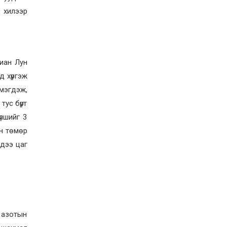
, хилээр
Жиан Лун
д хүргэж
эмэгдэж,
тус бүрт
үлшийг 3
йн төмөр
ндээ цаг
, азотын