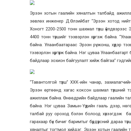
Эрээн хотын гаалийн хяналтын талбайд ажиллах
зөвлөх инженер Д.Өлзийбат “Эрээн хотод нийт 
Хоногт 2200-2500 тонн шахмал түлш үйлдвэрээс 
4400 тонн түлшийг тээвэрлэн хүргэж байна. “Ул
байна. Улаанбаатараас Эрээн рүү жонш, хүдэр т
тээвэрлэн хүргүүлж байна. Нэг цуваа Улаанбаатарт
байдлаар зохион байгуулалт хийж байгаа” гэдгийг
“Тавантолгой түлш” ХХК-ийн чанар, захиалагчи
Эрээн өртөөнд хагас коксон шахмал түлшний тээ
ажиллаж байна. Өнөөдрийн байдлаар гаалийн талб
байна. Нэг цуваа Замын-Үүдийн гааль дээр, нөг
талбай руу ороход бэлэн болоод хүлээгдэж бай
гарахаар бүх бичиг баримтыг бүрдүүлсний дараа 
хяналтыг тогтмол хийдэг. Эрээн хотын гаалийн 