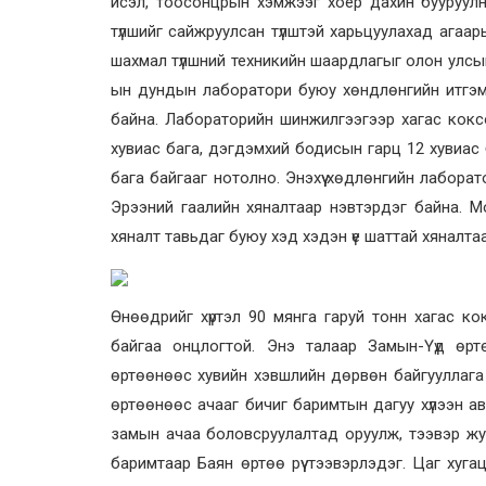
исэл, тоосонцрын хэмжээг хоёр дахин бууруулн
түлшийг сайжруулсан түлштэй харьцуулахад агаа
шахмал түлшний техникийн шаардлагыг олон улсын
ын дундын лаборатори буюу хөндлөнгийн итгэм
байна. Лабораторийн шинжилгээгээр хагас коксо
хувиас бага, дэгдэмхий бодисын гарц 12 хувиас 
бага байгааг нотолно. Энэхүү хөдлөнгийн лаборато
Эрээний гаалийн хяналтаар нэвтэрдэг байна. 
хяналт тавьдаг буюу хэд хэдэн үе шаттай хяналтаа
Өнөөдрийг хүртэл 90 мянга гаруй тонн хагас к
байгаа онцлогтой. Энэ талаар Замын-Үүд өрт
өртөөнөөс хувийн хэвшлийн дөрвөн байгууллага
өртөөнөөс ачааг бичиг баримтын дагуу хүлээн ав
замын ачаа боловсруулалтад оруулж, тээвэр жууч
баримтаар Баян өртөө рүү тээвэрлэдэг. Цаг хуга