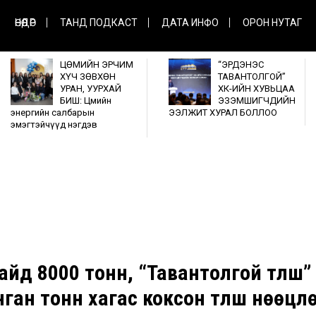
ӨНӨӨДӨР
ТАНД ПОДКАСТ
ДАТА ИНФО
ОРОН НУТАГ
ЦӨМИЙН ЭРЧИМ
“ЭРДЭНЭС
ХҮЧ ЗӨВХӨН
ТАВАНТОЛГОЙ”
УРАН, УУРХАЙ
ХК-ИЙН ХУВЬЦАА
БИШ: Цөмийн
ЭЗЭМШИГЧДИЙН
энергийн салбарын
ЭЭЛЖИТ ХУРАЛ БОЛЛОО
эмэгтэйчүүд нэгдэв
йд 8000 тонн, “Тавантолгой түлш”
ган тонн хагас коксон түлш нөөцл