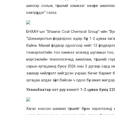
шинээр сольж, түлшний хэмжээг нөхүүлж ажиллах
нэвтрүүлдэг” гэлээ.
БНХАУ-ын “Shaanxi Coal Chemical Group”-ийн “В
“Шэньмү хотын үйлдвэрээс өдөр бүр 1-2 цуваа ха
байна. Манай үйлдвэр одоогоор нийт 12 үйлдвэр
тээвэрлэлтийн тоо хэмжээ өсөхөд шугамын тоо, ни
мэргэжлийн технологичид ажиллаж, түлшний гори
сарын хугацаанд буюу 2026 оны 3 дугаар сард ний
замаар нийлүүлэлт хийгдсэн учраас бичиг баримт бү
хугацаа алдах зүйл байсан ч одоо бүх ажил жигдэ
Улаанбаатар хот руу хоногт 1-2 цуваа буюу 22
Хагас коксон шахмал түлшийг бүрэн хэрэглээнд н