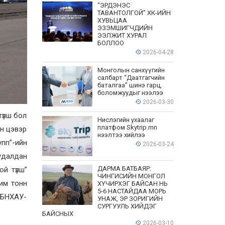
“ЭРДЭНЭС
ТАВАНТОЛГОЙ” ХК-ИЙН
ХУВЬЦАА
ЭЗЭМШИГЧДИЙН
ЭЭЛЖИТ ХУРАЛ
БОЛЛОО
2026-04-28
Монголын санхүүгийн
салбарт “Даатгагчийн
баталгаа” шинэ гарц,
боломжуудыг нээлээ
2026-03-30
түлш бол
Нислэгийн ухаалаг
платфом Skytrip.mn
йн цэвэр
нээлтээ хийлээ
пп”-ийн
2026-03-24
худалдан
ДАРМА БАТБАЯР:
ой түлш”
ЧИНГИСИЙН МОНГОЛ
чим тонн
ХҮЧИРХЭГ БАЙСАН НЬ
5-6 НАСТАЙДАА МОРЬ
г БНХАУ-
УНАЖ, ЭР ЗОРИГИЙН
СУРГУУЛЬ ХИЙДЭГ
БАЙСНЫХ
2026-03-10