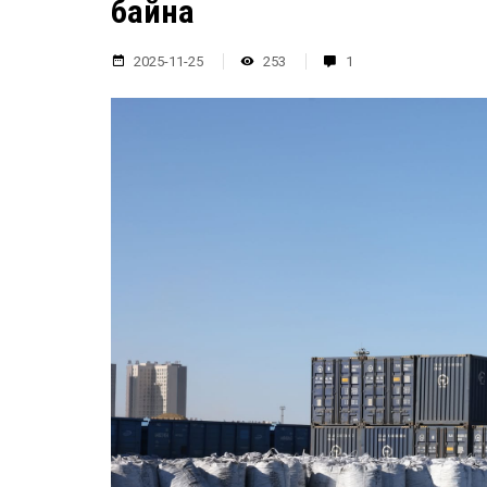
байна
2025-11-25
253
1