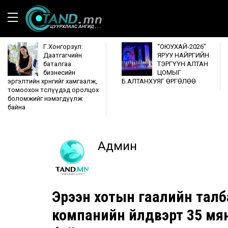
Г.Хонгорзул:
“ОЮУХАЙ-2026”
Даатгагчийн
ЯРУУ НАЙРГИЙН
баталгаа
ТЭРГҮҮН АЛТАН
бизнесийн
ЦОМЫГ
эргэлтийн хөрөнгийг хамгаалж,
Б.АЛТАНХУЯГ ӨРГӨЛӨӨ
томоохон төслүүдэд оролцох
боломжийг нэмэгдүүлж
байна
Админ
Эрээн хотын гаалийн талба
компанийн үйлдвэрт 35 мян