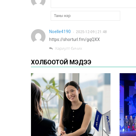
Noelle4190
2025-12-09 | 21:48
•
https://shorturl.fm/gqQXX
Хариулт бичих
ХОЛБООТОЙ МЭДЭЭ