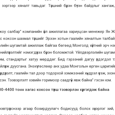
 зэргээр хяналт тавьдаг. Түлшний бүрэн бүтэн байдлыг хангаж
ужоу салбар” компанийн үйл ажиллагаа хариуцсан менежер Ян 
гас коксон шахмал түлшийг Эрээн хотын гаалийн хяналтын талбай
лэлийн шугамтай ажиллаж байгаа бөгөөд Монголд хүйтний эрч н
йлүүлэлтийг нэмэгдүүлэх бүрэн боломжтой. Үйлдвэрлэлийн шугам 
м, стандартыг хатуу мөрддөг. Бид гэрээний дагуу үлдэгдэл т
лүүлж дуусгана. Энэхүү төслөөр анх удаа Монголын өргөн цариги
рдүүлэлт, гаалийн тал дээр тодорхой хэмжээний хүндрэл үүсэж, эхэ
рсэн. Тээвэрлэлт хэвийн горимоор саадгүй явж байна” гэсэн юм.
00-4400 тонн хагас коксон түлш тээвэрлэн хүргэгдэж байна
эвтрүүлснээр агаар бохирдуулагч бодисууд болох хүхэрлэг хий