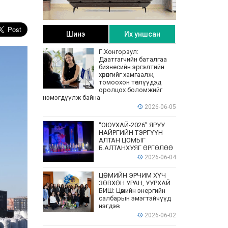
Шинэ
Их уншсан
Г.Хонгорзул:
Даатгагчийн баталгаа
бизнесийн эргэлтийн
хөрөнгийг хамгаалж,
томоохон төслүүдэд
оролцох боломжийг
нэмэгдүүлж байна
2026-06-05
“ОЮУХАЙ-2026” ЯРУУ
НАЙРГИЙН ТЭРГҮҮН
АЛТАН ЦОМЫГ
Б.АЛТАНХУЯГ ӨРГӨЛӨӨ
2026-06-04
ЦӨМИЙН ЭРЧИМ ХҮЧ
ЗӨВХӨН УРАН, УУРХАЙ
БИШ: Цөмийн энергийн
салбарын эмэгтэйчүүд
нэгдэв
2026-06-02