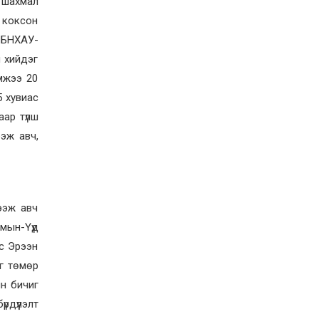
 шахмал
с коксон
, БНХАУ-
 хийдэг
эмжээ 20
5 хувиас
аар түлш
эж авч,
ээж авч
мын-Үүд
с Эрээн
аг төмөр
йн бичиг
рдүүлэлт