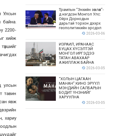
Трампын “Энхийн зөвлөл”-
л Улсын
д нэгдсэн Монгол Улс:
Ойрх Дорнодын
 байна.
дарьтай торхон дээрх
геополитикийн эрсдэл
юу 2200-
2026-03-06
тыг хийж
ИЗРАИЛ, ИРАНААС
 түлшийг
БУЦАХ ХҮСЭЛТЭЙ
МОНГОЛ ИРГЭДЭЭ
 ачигдах
ТАТАН АВАХААР
АЖИЛЛАЖ БАЙНА
2026-03-05
“ХОЛЫН ЦАГААН
МАНАН” КИНО ЭРҮҮЛ
д улсын
МЭНДИЙН САЛБАРЫН
БОДИТ ҮНЭНИЙГ
лт тавин
ХАРУУЛНА
рсан явж
2026-03-05
лдвэрийн
, хариу
 боодлын
 шуудайг