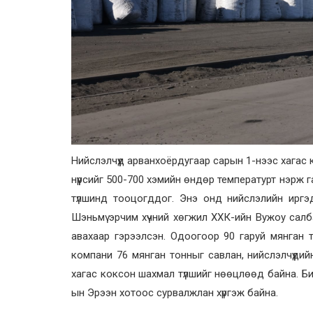
Нийслэлчүүд арванхоёрдугаар сарын 1-нээс хагас 
нүүрсийг 500-700 хэмийн өндөр температурт нэрж г
түлшинд тооцогддог. Энэ онд нийслэлийн иргэд
Шэньмү эрчим хүчний хөгжил ХХК-ийн Вужоу салб
авахаар гэрээлсэн. Одоогоор 90 гаруй мянган то
компани 76 мянган тонныг савлан, нийслэлчүүди
хагас коксон шахмал түлшийг нөөцлөөд байна. Б
ын Эрээн хотоос сурвалжлан хүргэж байна.