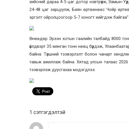
хийсний дараа 4-5 цаг дотор нэвтрүүлж, Замын-Үү
24-48 цаг зарцуулж, Баян өртөөнөөс Чойр өртөө 
эргэлт ойролцоогоор 5-7 хоногт хийгдэж байгаа”
Өнөөдөр
Эрээн хотын гаалийн талбайд 8000 тонн
үйлдвэрт 35 мянган тонн нөөц бүрдэж, Улаанбаатар
байна. Түлшний тээвэрлэлт болон чанарт хөндлөн
тавьж ажиллаж байна. Хятад улсын талаас 2026 
тээвэрлэж дуусгахаа мэдэгдлээ.
1 сэтгэгдэлтэй