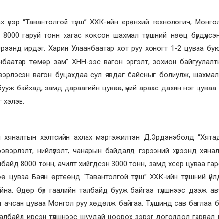
 үеэр “Тавантолгой түлш” ХХК-ийн ерөнхий технологич, Монго
8000 гаруй тонн хагас коксон шахмал түлшний нөөц бүрдүүлсэн
Эрээнд ирдэг. Харин Улаанбаатар хот руу хоногт 1-2 цуваа бу
аанбаатар төмөр зам” ХНН-ээс вагон эргэлт, зохион байгуулал
ээвэрлэсэн вагон буцахдаа сул явдаг байсныг болиулж, шахмал
 бууж байхад, замд дараагийн цуваа, үүний араас дахин нэг цуваа
 хэлэв.
йн хяналтын хэлтсийн ахлах мэргэжилтэн Д.Эрдэнэболд “Хята
вэрлэлт, нийлүүлэлт, чанарын байдалд гэрээний хүрээнд хяна
айд 8000 тонн, ачилт хийгдсэн 3000 тонн, замд хоёр цуваа га
өө цуваа Баян өртөөнд “Тавантолгой түлш” ХХК-ийн түлшний үй
на. Өдөр бүр гаалийн талбайд бууж байгаа түлшнээс дээж авч
түлш ачсан цуваа Монгол руу хөдөлж байгаа. Түлшинд сав баглаа
талбайд ирсэн түлшнээс шуудай цоорох зэрэг доголдол гарвал