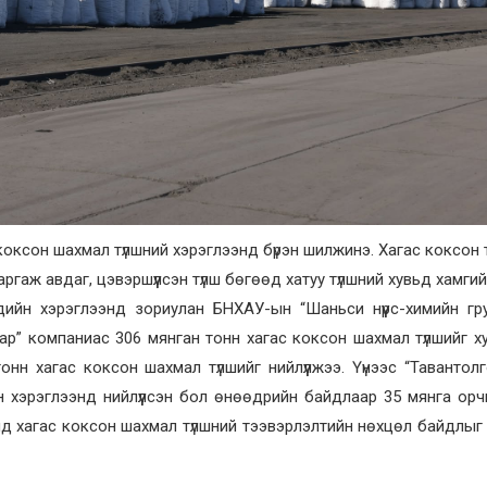
коксон шахмал түлшний хэрэглээнд бүрэн шилжинэ. Хагас коксон 
аргаж авдаг, цэвэршүүлсэн түлш бөгөөд хатуу түлшний хувьд хамги
ийн хэрэглээнд зориулан БНХАУ-ын “Шаньси нүүрс-химийн гру
ар” компаниас 306 мянган тонн хагас коксон шахмал түлшийг 
нн хагас коксон шахмал түлшийг нийлүүлжээ. Үүнээс “Тавантолг
йн хэрэглээнд нийлүүлсэн бол өнөөдрийн байдлаар 35 мянга ор
ид хагас коксон шахмал түлшний тээвэрлэлтийн нөхцөл байдлы