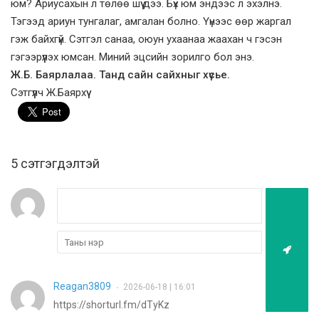
юм? Ариусахын л төлөө шүү дээ. Бүх юм эндээс л эхэлнэ.
Тэгээд ариун тунгалаг, амгалан болно. Үүнээс өөр жаргал
гэж байхгүй. Сэтгэл санаа, оюун ухаанаа жаахан ч гэсэн
гэгээрүүлэх юмсан. Миний эцсийн зорилго бол энэ.
Ж.Б. Баярлалаа. Танд сайн сайхныг хүсье.
Сэтгүүлч Ж.Баярхүү
5 cэтгэгдэлтэй
Reagan3809
2026-06-18 | 16:01
•
https://shorturl.fm/dTyKz