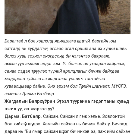
Барагтай л бол хэвлэлд ярилцлага өгдөггүй, баргийн юм
сэтгэлд нь хүрдэггүй, эглээс эгэл орших энэ их хүний шавь
болох хувь тохиол оногдсонд би нэгэнтээ баярлаж,
нөгөөтээгүүр эмээж явдаг юм. Үг болгон нь ухаарал хайрлаж,
санаа сэдэл төрүүлэх түүний ярилцлагыг бичиж байхдаа
мэдэрсэн туйлын аз жаргалаа уншигч тантайгаа
хуваалцмаар байна. Энэ эрхэм бол Төрийн шагналт, МУСГЗ,
зохиолч Дарма Батбаяр.
Жагдалын Баярхүү. Уран бүтээл туурвина гэдэг таны хувьд
ажил уу, аз жаргал уу?
Дарма. Батбаяр.
Сайхан. Сайхан л гэж хэлье. Зовлонтой
бол хийхгүй шүү дээ. Хамгийн сайхан нь бичиж байх үе. Бичээд
дараа нь “Би ямар сайхан шүлэг биччихэв ээ, яаж ийм сайхан