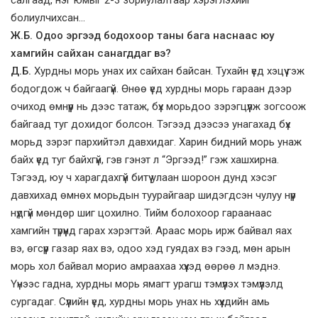
салгаад, нэг юмыг 2-3 зориулалтаар хэрэглэхийг
болиулчихсан…
Ж.Б. Одоо эргээд бодохоор таны бага наснаас юу
хамгийн сайхан санагддаг вэ?
Д.Б.
Хурдны морь унах их сайхан байсан. Тухайн үед хэцүү гэж
бодогдож ч байгаагүй. Өнөө үед хурдны морь гараан дээр
очиход өмнүүр нь дээс татаж, бүх морьдоо зэрэгцүүлж зогсоож
байгаад туг дохидог болсон. Тэгээд дээсээ унагахад бүх
морьд зэрэг пархийтэл давхидаг. Харин бидний морь унаж
байх үед туг байхгүй, гэв гэнэт л “Эргээд!” гэж хашхирна.
Тэгээд, юу ч харагдахгүй битүү улаан шороон дунд хэсэг
давхихад өмнөх морьдын туурайгаар шидэгдсэн чулуу нүүр
нүдгүй мөндөр шиг цохилно. Тийм болохоор гараанаас
хамгийн түрүүнд гарах хэрэгтэй. Араас морь ирж байвал яах
вэ, өгсүүр газар яах вэ, одоо хэд гуядах вэ гээд, мөн арын
морь хол байвал морио амраахаа хүүхэд өөрөө л мэднэ.
Үүнээс гадна, хурдны морь ямагт урагш тэмүүлэх тэмүүлэлд
сургадаг. Сүүлийн үед, хурдны морь унах нь хүүхдийн амь