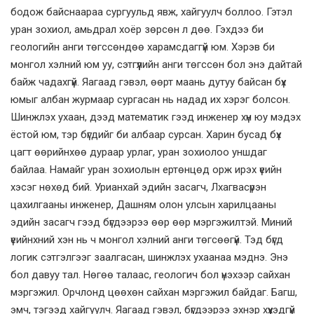
бодож байснаараа сургуульд явж, хайгуулч боллоо. Гэтэл
уран зохиол, амьдрал хоёр зөрсөн л дөө. Гэхдээ би
геологийн анги төгссөндөө харамсдаггүй юм. Хэрэв би
монгол хэлний юм уу, сэтгүүлийн анги төгссөн бол энэ дайтай
байж чадахгүй. Яагаад гэвэл, өөрт маань дутуу байсан бүх
юмыг албан журмаар сургасан нь надад их хэрэг болсон.
Шинжлэх ухаан, дээд математик гээд инженер хүн юу мэдэх
ёстой юм, тэр бүгдийг би албаар сурсан. Харин бусад бүх
цагт өөрийнхөө дураар урлаг, уран зохиолоо уншдаг
байлаа. Намайг уран зохиолын ертөнцөд орж ирэх үеийн
хэсэг нөхөд бий. Урианхай эдийн засагч, Лхагвасүрэн
цахилгааны инженер, Дашням олон улсын харилцааны
эдийн засагч гээд бүгдээрээ өөр өөр мэргэжилтэй. Миний
үеийнхний хэн нь ч монгол хэлний анги төгсөөгүй. Тэд бүгд
логик сэтгэлгээг заалгасан, шинжлэх ухаанаа мэднэ. Энэ
бол давуу тал. Нөгөө талаас, геологич бол үнэхээр сайхан
мэргэжил. Орчлонд цөөхөн сайхан мэргэжил байдаг. Багш,
эмч, тэгээд хайгуулч. Яагаад гэвэл, бүгдээрээ эхнэр хүүхэдгүй