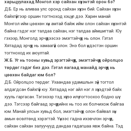
харьцуулахад Монгол хэр сайхан хүүхэнтэй орон бэ?
Д.Б. Ер нь аливаа улс оронд сайхан хүүхэн бий. Сайхан хүүхэн
байхгүйгээр оршин тогтноход хэцүү л дээ. Харин манай
Монгол ийм цөөхөн хүн амтай байж ийм олон сайхан хүүхэнтэй
байна гэдэг нэг талдаа сайхан, нэг талдаа аймшигтай. Юу
гэхээр, Монголд эрчүүдээсээ эмэгтэйчүүд нь олон. Гэтэл
Хятадад эрчүүд нь хамаагүй олон. Энэ бол үндэстэн оршин
тогтноход их аюултай.
Ж.Б. Уг нь тооны хувьд эрэгтэйчүүд, эмэгтэйчүүд ойролцоо
төрдөг гэдэг биз дээ. Гэтэл яагаад манайд эрчүүд нь
цөөхөн байдаг юм бол?
Д.Б. Ойролцоо төрдөг. Ухаандаа удамшлын зүй тогтол
алдагдсан байхгүй юу. Хятадад нэг айл нэг л хүүхэдтэй байх
хууль гаргасан. Тэгэхээр тэд хүүгээ илүү тогтоохоо бодно шүү
дээ. Тэгсээр байгаад эрчүүдийнх нь тоо их болчихож байгаа
юм. Манай улсын хувьд бол, эмэгтэйчүүд олон байвал хүн
амын өсөлтөнд хэрэгтэй. Үүнээс гадна ихэвчлэн эрчүүд,
сайхан сайхан залуучууд дандаа гадагшаа явж байна. Тэд