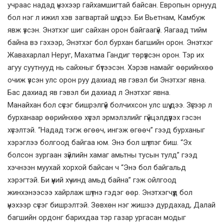
учраас надад үнэхээр гайхамшигтай байсан. Европын орнууд
бол нэг л ижил хэв загвартай шүү дээ. Би Вьетнам, Камбуж
явж үзсэн. Энэтхэг шиг сайхан орон байгаагүй. Яагаад тийм
байна вэ гэхээр, Энэтхэг бол бурхан багшийн орон. Энэтхэг
Жавахарлал Неруг, Махатма Гандиг төрүүлсэн орон. Тэр их
агуу суутнууд нь сайхныг бүтээсэн. Хэрэв намайг өөрийнхөө
очиж үзсэн улс орон руу дахиад яв гэвэл би Энэтхэг явна.
Бас дахиад яв гэвэл би дахиад л Энэтхэг явна.
Манайхан бол сүсэг бишрэлгүй болчихсон улс шүү дээ. Зүгээр л
бурханаар өөрийнхөө хүсэл эрмэлзлийг гүйцэлдүүлэх гэсэн
хүсэлтэй. “Надад тэгж өгөөч, ингэж өгөөч” гээд бурханыг
хэрэглээ болгоод байгаа юм. Энэ бол шүтлэг биш. “Эх
болсон зургаан зүйлийн хамаг амьтны тусын тулд” гээд
хэчнээн муухай хорхой байсан ч “Энэ бол байгальд
хэрэгтэй. Би үүний хүчинд амьд байна” гэж ойлгоод
жинхэнээсээ хайрлаж шүтнэ гэдэг өөр. Энэтхэгчүүд бол
үнэхээр сүсэг бишрэлтэй. Зөвхөн нэг жишээ дурдахад, Далай
багшийн ордонг барихдаа тэр газар ургасан модыг