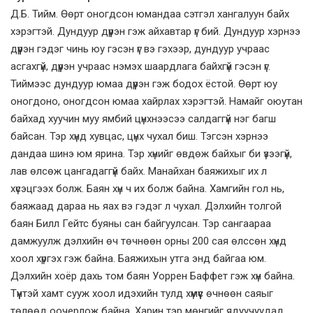
Д.Б. Тийм. Өөрт оногдсон юмандаа сэтгэл хангалуун байх
хэрэгтэй. Дундуур дүүрэн гэж айхавтар үг бий. Дундуур хэрнээ
дүүрэн гэдэг чинь юу гэсэн үг вэ гэхээр, дундуур учраас
асгахгүй, дүүрэн учраас нэмэх шаардлага байхгүй гэсэн үг.
Тиймээс дундуур юмаа дүүрэн гэж бодох ёстой. Өөрт юу
оногдоно, оногдсон юмаа хайрлах хэрэгтэй. Намайг оюутан
байхад хуучин муу ямбий цүнхнээсээ салдаггүй нэг багш
байсан. Тэр хүнд хувцас, цүнх чухал биш. Тэгсэн хэрнээ
дандаа шинэ юм ярина. Тэр хүнийг өвдөж байхыг би үзээгүй,
лав өлсөж цангадаггүй байх. Манайхан баяжихыг их л
хүсэцгээх болж. Баян хүн ч их болж байна. Хамгийн гол нь,
баяжаад дараа нь яах вэ гэдэг л чухал. Дэлхийн толгой
баян Билл Гейтс буяны сан байгуулсан. Тэр сангаараа
дамжуулж дэлхийн өч төчнөөн орны 200 сая өлссөн хүнд
хоол хүргэх гэж байна. Баяжихын утга энд байгаа юм.
Дэлхийн хоёр дахь том баян Уоррен Баффет гэж хүн байна.
Түүнтэй хамт сууж хоол идэхийн тулд хүмүүс өчнөөн саяыг
төлөөд оочерлож байна. Харин тэр мөнгийг ядуучуудад