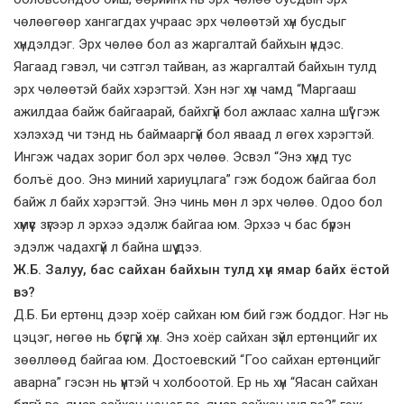
чөлөөгөөр хангагдах учраас эрх чөлөөтэй хүн бусдыг
хүндэлдэг. Эрх чөлөө бол аз жаргалтай байхын үндэс.
Яагаад гэвэл, чи сэтгэл тайван, аз жаргалтай байхын тулд
эрх чөлөөтэй байх хэрэгтэй. Хэн нэг хүн чамд “Маргааш
ажилдаа байж байгаарай, байхгүй бол ажлаас хална шүү” гэж
хэлэхэд чи тэнд нь баймааргүй бол яваад л өгөх хэрэгтэй.
Ингэж чадах зориг бол эрх чөлөө. Эсвэл “Энэ хүнд тус
болъё доо. Энэ миний хариуцлага” гэж бодож байгаа бол
байж л байх хэрэгтэй. Энэ чинь мөн л эрх чөлөө. Одоо бол
хүмүүс зүгээр л эрхээ эдэлж байгаа юм. Эрхээ ч бас бүрэн
эдэлж чадахгүй л байна шүү дээ.
Ж.Б. Залуу, бас сайхан байхын тулд хүн ямар байх ёстой
вэ?
Д.Б. Би ертөнц дээр хоёр сайхан юм бий гэж боддог. Нэг нь
цэцэг, нөгөө нь бүсгүй хүн. Энэ хоёр сайхан зүйл ертөнцийг их
зөөллөөд байгаа юм. Достоевский “Гоо сайхан ертөнцийг
аварна” гэсэн нь үүнтэй ч холбоотой. Ер нь хүн “Яасан сайхан