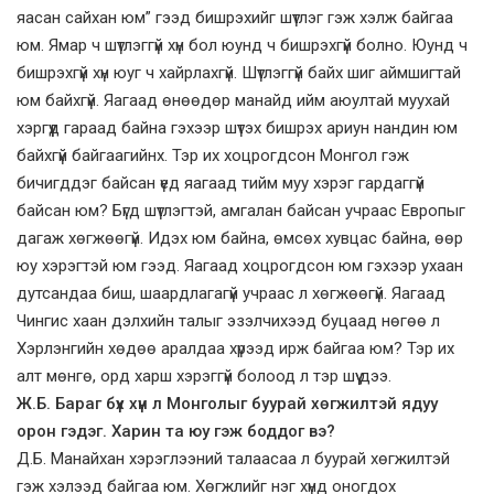
яасан сайхан юм” гээд бишрэхийг шүтлэг гэж хэлж байгаа
юм. Ямар ч шүтлэггүй хүн бол юунд ч бишрэхгүй болно. Юунд ч
бишрэхгүй хүн юуг ч хайрлахгүй. Шүтлэггүй байх шиг аймшигтай
юм байхгүй. Яагаад өнөөдөр манайд ийм аюултай муухай
хэргүүд гараад байна гэхээр шүтэх бишрэх ариун нандин юм
байхгүй байгаагийнх. Тэр их хоцрогдсон Монгол гэж
бичигддэг байсан үед яагаад тийм муу хэрэг гардаггүй
байсан юм? Бүгд шүтлэгтэй, амгалан байсан учраас Европыг
дагаж хөгжөөгүй. Идэх юм байна, өмсөх хувцас байна, өөр
юу хэрэгтэй юм гээд. Яагаад хоцрогдсон юм гэхээр ухаан
дутсандаа биш, шаардлагагүй учраас л хөгжөөгүй. Яагаад
Чингис хаан дэлхийн талыг эзэлчихээд буцаад нөгөө л
Хэрлэнгийн хөдөө аралдаа хүрээд ирж байгаа юм? Тэр их
алт мөнгө, орд харш хэрэггүй болоод л тэр шүү дээ.
Ж.Б. Бараг бүх хүн л Монголыг буурай хөгжилтэй ядуу
орон гэдэг. Харин та юу гэж боддог вэ?
Д.Б. Манайхан хэрэглээний талаасаа л буурай хөгжилтэй
гэж хэлээд байгаа юм. Хөгжлийг нэг хүнд оногдох