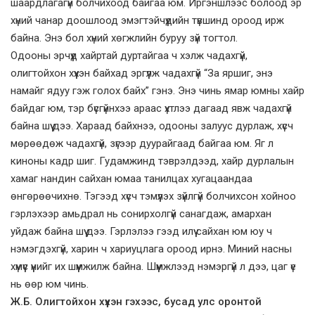
шаардлагагүй болчихоод байгаа юм. Иргэншлээс болоод эр
хүний чанар доошлоод эмэгтэйчүүдийн түвшинд ороод ирж
байна. Энэ бол хүний хөгжлийн буруу зүй тогтол.
Одооны эрчүүд хайртай дуртайгаа ч хэлж чадахгүй,
олигтойхон хүүхэн байхад эргүүлж чадахгүй “За яршиг, энэ
намайг ядуу гэж голох байх” гэнэ. Энэ чинь ямар юмны хайр
байдаг юм, тэр бүсгүйнхээ араас үхтлээ дагаад явж чадахгүй
байна шүү дээ. Хараад байхнээ, одооны залуус дурлаж, хүсч
мөрөөдөж чадахгүй, зүгээр дуурайгаад байгаа юм. Яг л
киноны кадр шиг. Гудамжинд тэврэлдээд, хайр дурлалын
хамаг нандин сайхан юмаа танилцах хугацаандаа
өнгөрөөчихнө. Тэгээд хүсч тэмүүлэх зүйлгүй болчихсон хойноо
гэрлэхээр амьдрал нь сонирхолгүй санагдаж, амархан
уйдаж байна шүү дээ. Гэрлэлээ гээд илүү сайхан юм юу ч
нэмэгдэхгүй, харин ч хариуцлага ороод ирнэ. Миний насны
хүмүүс үүнийг их шүүмжилж байна. Шүүмжлээд нэмэргүй л дээ, цаг үе
нь өөр юм чинь.
Ж.Б. Олигтойхон хүүхэн гэхээс, бусад улс оронтой