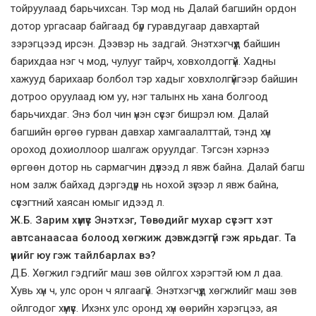
тойруулаад барьчихсан. Тэр мод нь Далай багшийн ордон
дотор ургасаар байгаад бүр гуравдугаар давхартай
зэрэгцээд ирсэн. Дээвэр нь задгай. Энэтхэгчүүд байшин
барихдаа нэг ч мод, чулууг тайрч, ховхолдоггүй. Хадны
хажууд барихаар болбол тэр хадыг ховхлолгүйгээр байшин
дотроо оруулаад юм уу, нэг талынх нь хана болгоод
барьчихдаг. Энэ бол чин үнэн сүсэг бишрэл юм. Далай
багшийн өргөө гурван давхар хамгаалалттай, тэнд хүн
ороход дохиоллоор шалгаж оруулдаг. Тэгсэн хэрнээ
өргөөн дотор нь сармагчин дүүлээд л явж байна. Далай багш
ном залж байхад дэргэдүүр нь нохой зүгээр л явж байна,
сүсэгтний хаясан юмыг идээд л.
Ж.Б. Зарим хүмүүс Энэтхэг, Төвөдийг мухар сүсэгт хэт
автсанаасаа болоод хөгжиж дэвждэггүй гэж ярьдаг. Та
үүнийг юу гэж тайлбарлах вэ?
Д.Б. Хөгжил гэдгийг маш зөв ойлгох хэрэгтэй юм л даа.
Хувь хүн ч, улс орон ч ялгаагүй. Энэтхэгчүүд хөгжлийг маш зөв
ойлгодог хүмүүс. Ихэнх улс оронд хүн өөрийн хэрэгцээ, ая