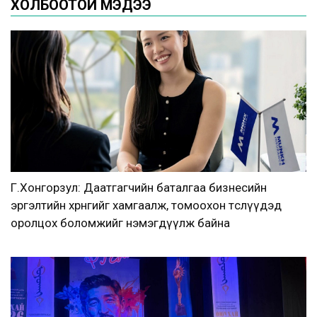
ХОЛБООТОЙ МЭДЭЭ
Г.Хонгорзул: Даатгагчийн баталгаа бизнесийн
эргэлтийн хөрөнгийг хамгаалж, томоохон төслүүдэд
оролцох боломжийг нэмэгдүүлж байна