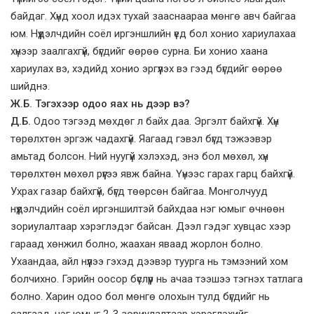
байдаг. Хүнд хоол идэх тухай зааснаараа мөнгө авч байгаа
юм. Нүүдэлчдийн соёл иргэншлийн үед бол хонио хариулахаа
хүнээр заалгахгүй, бүгдийг өөрөө сурна. Би хонио хаана
хариулах вэ, хэдийд хонио эргүүлэх вэ гээд бүгдийг өөрөө
шийднэ.
Ж.Б. Тэгэхээр одоо яах нь дээр вэ?
Д.Б.
Одоо тэгээд мөхдөг л байх даа. Эргэлт байхгүй. Хүн
төрөлхтөн эргэж чадахгүй. Яагаад гэвэл бүгд тэжээвэр
амьтад болсон. Ний нуугүй хэлэхэд, энэ бол мөхөл, хүн
төрөлхтөн мөхөл рүүгээ явж байна. Үүнээс гарах гарц байхгүй.
Ухрах газар байхгүй, бүгд төөрсөн байгаа. Монголчууд
нүүдэлчдийн соёл иргэншилтэй байхдаа нэг юмыг өчнөөн
зориулалтаар хэрэглэдэг байсан. Дээл гэдэг хувцас хээр
гараад хөнжил болно, жаахан яваад жорлон болно.
Ухаандаа, айл нүүлээ гэхэд дээвэр туурга нь тэмээний хом
болчихно. Гэрийн оосор бүслүүр нь ачаа тээшээ тэгнэх татлага
болно. Харин одоо бол мөнгө олохын тулд бүгдийг нь