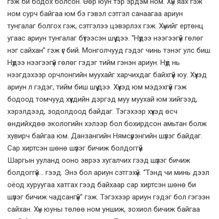
гэж би бодох болсон. Өөр юун тэр эрдэм ном. Хүн яах гэж
ном сурч байгаа юм бэ гэвэл сэтгэл санаагаа ариун
тунгалаг болгох гэж, сэтгэлээ цэвэрлэх гэж. Хүнийг ертөнц
угаас ариун тунгалаг бүтээсэн шүү дээ. “Нүдээ нээгээгүй гөлөг
нэг сайхан” гэж үг бий. Монголчууд гэдэг чинь тэнэг улс биш.
Нүдээ нээгээгүй гөлөг гэдэг тийм гэнэн ариун. Нүд нь
нээгдэхээр орчлонгийн муухайг харчихдаг байхгүй юу. Хүүхэд
ариун л гэдэг, тийм биш шүү дээ. Хүүхэд юм мэдэхгүй гэж
бодоод томчууд хүүхдийн дэргэд муу муухай юм хийгээд,
хэрэлдээд, зодолдоод байдаг. Тэгэхээр хүүхэд өсч
өндийхдөө экологийн хэлээр бол бохирдсон амьтан болж
хувирч байгаа юм. Данзангийн Нямсүрэнгийн шүлэг байдаг.
Сар хиртсэн шөнө шүлэг бичиж болдоггүй
Шаргын ууланд ооно эврээ хугалчих гээд шүлэг бичиж
болдоггүй… гээд. Энэ бол ариун сэтгэхүй. “Тэнд чи минь дээл
оёод хуруугаа хатгах гээд байхаар сар хиртсэн шөнө би
шүлэг бичиж чадсангүй” гэж. Тэгэхээр ариун гэдэг бол гэгээн
сайхан. Хүн юуны төлөө ном уншиж, зохиол бичиж байгаа