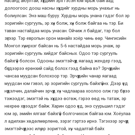
насанд аюултай, хүүхдийн эрх гэсэн юм ярьж байгаад
долоогоос доош насны хүүхдийг хурдны морь унахыг нь
болиулсан. Энэ маш буруу. Хурдны морь унана гэдэг бол эр
зоригийн сургууль, эр хүн болж, хүн болж байгаа нь тэр. Би
таван настайдаа морь унасан. Ойчиж л байдаг, тэр бол
зүгээр. Тэр европын орон манайх хоёр чинь өөр. Чингисийн
Монгол хүчирхэг байсан нь 5-6 настайдаа морь унаж, эр
зоригийн сургууль хийдэг байсных. Одоо тэр сургууль
байхгүй болсон. Одооны эмэгтэйчүүд яагаад жендер гээд,
бүгдээрээ ерөнхий сайд болох гээд байна вэ? Эрчүүдийн
чансаа муудсан болохоор тэр. Эрчүүдийн чанар яагаад
муудсан юм гэвэл, эр зоригийн сургууль байхгүйнх. Дээр үед
нүүдэлчин, далайчин эрчүүд хүч чадлаараа хоолоо олж гэр бүлээ
тэжээдэг, эмэгтэй нь хүүхдээ өсгөж, гэрээ өөд нь татаж, эр
нөхрөө хүлээдэг байж. Харин одоо үед, энэ суурьшил гэдэг
юм эр, эмийн ялгааг байхгүй болгочихож байгаа юм. Хоёулаа
л адилхан хөдөлмөрлөнө, зэрэг гэртээ ирнэ. Тэгэхээр эрчүүд
эмэгтэйчүүдээс илүү эр зоригтой, хүч чадалтай байх