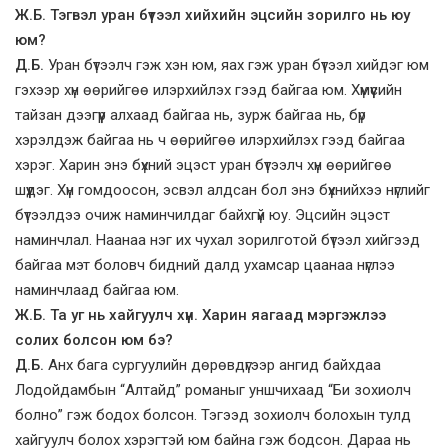
Ж.Б. Тэгвэл уран бүтээл хийхийн эцсийн зорилго нь юу
юм?
Д.Б.
Уран бүтээлч гэж хэн юм, яах гэж уран бүтээл хийдэг юм
гэхээр хүн өөрийгөө илэрхийлэх гээд байгаа юм. Хүмүүсийн
тайзан дээгүүр алхаад байгаа нь, зурж байгаа нь, бүр
хэрэлдэж байгаа нь ч өөрийгөө илэрхийлэх гээд байгаа
хэрэг. Харин энэ бүхний эцэст уран бүтээлч хүн өөрийгөө
шүүдэг. Хүн гомдоосон, эсвэл алдсан бол энэ бүхнийхээ нүглийг
бүтээлдээ очиж наминчилдаг байхгүй юу. Эцсийн эцэст
наминчлал. Наанаа нэг их чухал зорилготой бүтээл хийгээд
байгаа мэт боловч бидний далд ухамсар цаанаа нүглээ
наминчлаад байгаа юм.
Ж.Б. Та уг нь хайгуулч хүн. Харин яагаад мэргэжлээ
солих болсон юм бэ?
Д.Б.
Анх бага сургуулийн дөрөвдүгээр ангид байхдаа
Лодойдамбын “Алтайд” романыг уншчихаад “Би зохиолч
болно” гэж бодох болсон. Тэгээд зохиолч болохын тулд
хайгуулч болох хэрэгтэй юм байна гэж бодсон. Дараа нь