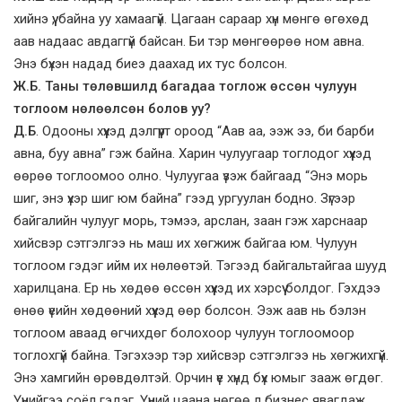
хийнэ үү, байна уу хамаагүй. Цагаан сараар хүн мөнгө өгөхөд
аав надаас авдаггүй байсан. Би тэр мөнгөөрөө ном авна.
Энэ бүхэн надад биеэ даахад их тус болсон.
Ж.Б. Таны төлөвшилд багадаа тоглож өссөн чулуун
тоглоом нөлөөлсөн болов уу?
Д.Б
. Одооны хүүхэд дэлгүүрт ороод “Аав аа, ээж ээ, би барби
авна, буу авна” гэж байна. Харин чулуугаар тоглодог хүүхэд
өөрөө тоглоомоо олно. Чулуугаа үзэж байгаад “Энэ морь
шиг, энэ үхэр шиг юм байна” гээд ургуулан бодно. Зүгээр
байгалийн чулууг морь, тэмээ, арслан, заан гэж харснаар
хийсвэр сэтгэлгээ нь маш их хөгжиж байгаа юм. Чулуун
тоглоом гэдэг ийм их нөлөөтэй. Тэгээд байгальтайгаа шууд
харилцана. Ер нь хөдөө өссөн хүүхэд их хэрсүү болдог. Гэхдээ
өнөө үеийн хөдөөний хүүхэд өөр болсон. Ээж аав нь бэлэн
тоглоом аваад өгчихдөг болохоор чулуун тоглоомоор
тоглохгүй байна. Тэгэхээр тэр хийсвэр сэтгэлгээ нь хөгжихгүй.
Энэ хамгийн өрөвдөлтэй. Орчин үе хүнд бүх юмыг зааж өгдөг.
Үүнийгээ соёл гэдэг. Үүний цаана нөгөө л бизнес явагдаж