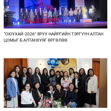
“ОЮУХАЙ-2026” ЯРУУ НАЙРГИЙН ТЭРГҮҮН АЛТАН
ЦОМЫГ Б.АЛТАНХУЯГ ӨРГӨЛӨӨ