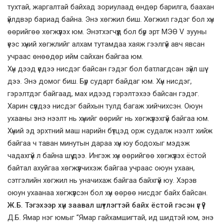
тухтай, жаргалтай байхад зориулаад өндөр барилга, баахан
үйлдвэр бариад байна. Энэ хөгжил биш. Хөгжил гэдэг бол хүн
өөрийгөө хөгжүүлэх юм. Энэтхэгчүүд бол бүр эрт МЭӨ V зууны
үеэс хүний хөгжлийг алхам тутамдаа хаяж гээлгүй авч явсан
учраас өнөөдөр ийм сайхан байгаа юм.
Хүн дээд үедээ нисдэг байсан гэдэг бол батлагдсан зүйл шүү
дээ. Энэ домог биш. Бүр сударт байдаг юм. Хүн нисдэг,
гэрэлтдэг байгаад, мах идээд гэрэлтэхээ байсан гэдэг.
Харин сүүлдээ нисдэг байхын тулд багаж хийчихсэн. Оюун
ухааны энэ нээлт нь хүнийг өөрийг нь хөгжүүлэхгүй байгаа юм.
Хүний эд эрхтний маш нарийн бүтцэд орж судалж нээлт хийж
байгаа ч таван минутын дараа хүн юу бодохыг мэдэж
чадахгүй л байна шүү дээ. Ингэж хүн өөрийгөө хөгжүүлэх ёстой
байтал ахуйгаа хөгжүүлчихэж байгаа учраас оюун ухаан,
сэтгэлийн хөгжил нь уначихаж байгаа байхгүй юу. Хэрэв
оюун ухаанаа хөгжүүлсэн бол хүн өөрөө нисдэг байх байсан.
Ж.Б. Тэгэхээр хүн заавал шүтлэгтэй байх ёстой гэсэн үг үү?
Д.Б. Ямар нэг юмыг “Ямар гайхамшигтай, ид шидтэй юм, энэ