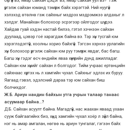
бүсгүй вэ, ямар сайхан цэцэг вэ, ямар сайхан уул вэ?” гэж
үргэлж сайхан юманд тэмүүлж байх хэрэгтэй. Ний нуугүй
хэлэхэд өтөлнө гэж сайхныг мэдрэх мэдрэмжээ алдахыг л
хэлдэг. Манайхан болохоор эсрэгээр ойлгодог шүү дээ.
Хайдав гуай хэдэн настай билээ, гэтэл хэчнээн сайхан
дуулаад, цэвэр гоё харагдаж байна вэ. Тэр хүн тусгай юм
хэрэглэдэггүй, хоолны хорио байхгүй. Тэгсэн хэрнээ урлагийн
хүн болохоор үргэлж сайхан юм руу тэмүүлж явдаг, бас багш.
Багш хүн гэдэг өсч өндийж яваа хүмүүсийн дунд ажилладаг.
Сайхан юм хүнийг сайхан л болгодог. Тийм учраас ертөнцийн
сайхнаас хүртэх нь л хамгийн чухал. Сайхныг эдлэх их буруу.
Яагаад гэвэл, эдэлсний дараа тэр юм сайхан биш
болчихдог.
Ж.Б. Ариун нандин байхын утга учрын талаар танаас
асуумаар байна…?
Д.Б. Сайхан асуулт байна. Магадгүй, нас жаахан яваад ухаан
сууж байгаагийнх биз, хүнд хамгийн чухал хоёр л зүйл байна,
нэг нь амар амгалан, нөгөө нь ариун тунгалаг, гэгээн байх