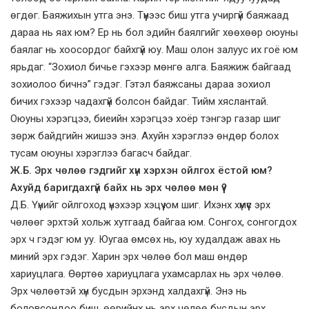
өгдөг. Баяжихын утга энэ. Түүнээс биш утга учиргүй баяжаад
дараа нь яах юм? Ер нь бол эдийн баялгийг хөөхөөр оюуны
баялаг нь хоосордог байхгүй юу. Маш олон залуус их гоё юм
ярьдаг. “Зохиол бичье гэхээр мөнгө алга. Баяжиж байгаад
зохиолоо бичнэ” гэдэг. Гэтэл баяжсаны дараа зохиол
бичих гэхээр чадахгүй болсон байдаг. Тийм хяслантай.
Оюуны хэрэгцээ, биеийн хэрэгцээ хоёр тэнгэр газар шиг
зөрж байдгийн жишээ энэ. Ахуйн хэрэглээ өндөр болох
тусам оюуны хэрэглээ багасч байдаг.
Ж.Б. Эрх чөлөө гэдгийг хүн хэрхэн ойлгох ёстой юм?
Ахуйд баригдахгүй байх нь эрх чөлөө мөн үү?
Д.Б. Үүнийг ойлгоход үнэхээр хэцүү юм шиг. Ихэнх хүмүүс эрх
чөлөөг эрхтэй хольж хутгаад байгаа юм. Сонгох, сонгогдох
эрх ч гэдэг юм уу. Юугаа өмсөх нь, юу худалдаж авах нь
миний эрх гэдэг. Харин эрх чөлөө бол маш өндөр
хариуцлага. Өөртөө хариуцлага ухамсарлах нь эрх чөлөө.
Эрх чөлөөтэй хүн бусдын эрхэнд халдахгүй. Энэ нь
боловсондоо биш, өөрийнх нь эрх чөлөө бусдын эрх