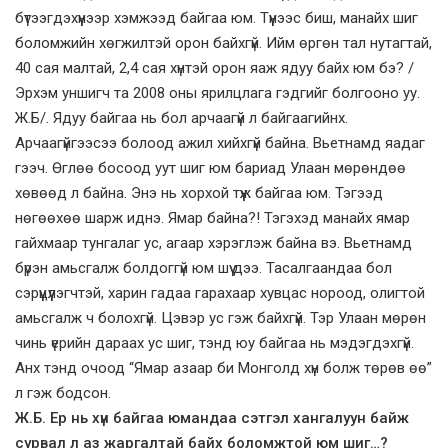
бүтээгдэхүүнээр хэмжээд байгаа юм. Түүнээс биш, манайх шиг
боломжийн хөгжилтэй орон байхгүй. Ийм өргөн тал нутагтай,
40 сая малтай, 2,4 сая хүнтэй орон яаж ядуу байх юм бэ? /
Эрхэм уншигч та 2008 оны ярилцлага гэдгийг болгооно уу.
Ж.Б/. Ядуу байгаа нь бол арчаагүй л байгаагийнх.
Арчаагүйгээсээ болоод ажил хийхгүй байна. Вьетнамд яадаг
гээч. Өглөө босоод уут шиг юм бариад Улаан мөрөндөө
хөвөөд л байна. Энэ нь хорхой түүж байгаа юм. Тэгээд
нөгөөхөө шарж иднэ. Ямар байна?! Тэгэхэд манайх ямар
гайхмаар тунгалаг ус, агаар хэрэглэж байна вэ. Вьетнамд
бүрэн амьсгалж болдоггүй юм шүү дээ. Тасалгаандаа бол
сэрүүцүүлэгчтэй, харин гадаа гарахаар хувцас нороод, олигтой
амьсгалж ч болохгүй. Цэвэр ус гэж байхгүй. Тэр Улаан мөрөн
чинь үерийн дараах ус шиг, тэнд юу байгаа нь мэдэгдэхгүй.
Анх тэнд очоод “Ямар азаар би Монголд хүн болж төрөв өө”
л гэж бодсон.
Ж.Б. Ер нь хүн байгаа юмандаа сэтгэл хангалуун байж
сурвал л аз жаргалтай байх боломжтой юм шиг…?