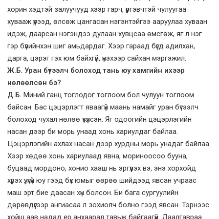
хорин хэдтэй залуучууд хээр гарч, үүргэвчтэй чулуугаа
хувааж үүрээд, өлсөж цангасан нэгэнтэйгээ ааруулаа хуваан
идэж, даарсан нэгэндээ дулаан хувцсаа өмсгөж, яг л нэг
гэр бүлийнхэн шиг амьдардаг. Хээр гараад бүгд адилхан,
дарга, цэрэг гэх юм байхгүй, үнэхээр сайхан мэргэжил.
Ж.Б. Уран бүтээлч болоход тань юу хамгийн ихээр
нөлөөлсөн бэ?
Д.Б.
Миний ганц тоглодог тоглоом бол чулуун тоглоом
байсан. Бас цэцэрлэгт яваагүй маань намайг уран бүтээлч
болоход чухал нөлөө үзүүлсэн. Яг одоогийн цэцэрлэгийн
насан дээр би морь унаад хонь хариулдаг байлаа.
Цэцэрлэгийн ахлах насан дээр хурдны морь унадаг байлаа.
Хээр хөдөө хонь хариулаад явна, мориноосоо бууна,
буцаад мордоно, хонио хааш нь эргүүлэх вэ, энэ хорхойд
хүрэх үү, үгүй юу гээд бүх юмыг өөрөө шийдээд явсан учраас
маш эрт бие даасан хүн болсон. Би бага сургуулийн
дөрөвдүгээр ангиасаа л зохиолч болно гээд явсан. Тэрнээс
хойш аав надад ер анхаарал тавьж байгаагүй. Даалгавраа