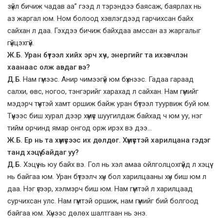
зүйл бичиж чадав аа” гээд л тэрэндээ баясаж, баярлах нь
аз жаргал юм. Ном болоод хэвлэгдээд гарчихсан байх
сайхан л даа. Гэхдээ бичиж байхдаа амссан аз жаргалыг
гүйцэхгүй.
Ж.Б. Уран бүтээл хийх эрч хүч, энергийг та ихэвчлэн
хаанаас олж авдаг вэ?
Д.Б
. Нам гүмээс. Анир чимээгүй юм бүхнээс. Гадаа гараад
салхи, өвс, ногоо, тэнгэрийг харахад л сайхан. Нам гүмийг
мэдэрч түүнтэй хамт оршиж байж уран бүтээл туурвиж буй юм.
Түүнээс биш хурал дээр хүмүүс шуугилдаж байхад ч юм уу, нэг
тийм орчинд ямар онгод орж ирэх вэ дээ…
Ж.Б. Ер нь та хүмүүсээс их дөлдөг. Хүмүүстэй харилцана гэдэг
танд хэцүү байдаг уу?
Д.Б.
Хэцүү нь юу байх вэ. Гол нь хэл амаа ойлголцохгүйд л хэцүү
нь байгаа юм. Уран бүтээлч хүн бол харилцааны хүн биш юм л
даа. Нэг үгээр, хэлмэрч биш юм. Нам гүмтэй л харилцаад
сурчихсан улс. Нам гүмтэй оршиж, нам гүмийг бий болгоод
байгаа юм. Хүнээс дөлөх шалтгаан нь энэ.