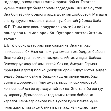
гадаадад очоод гадны хүнтэй гэрлэж байна. Тэгэхээр
хүйсийн тэнцвэрт байдал улам алдагдана. Энэ их аюултай.
Энэ бол төрийн бодлого алдагдсантай холбоотой. Магадгүй
энэ түр зуурын хямралыг даван туулбал гайгүй болох байх.
Ж.Б. Таны явж үзсэн орнуудаас хамгийн сайхан
санагдсан нь ямар орон бэ. Юугаараа сэтгэлийг тань
татав?
Д.Б. Улс орнуудаас хамгийн сайхан нь Энэтхэг. Хар
нялхаасаа л би Энэтхэг явж үзэх юмсан гэж боддог байсан.
Энэтхэгийн уран зохиол, тэмдэглэлийг их уншдаг байлаа.
Очихоор үнэхээр гайхамшигтай. Яах вэ, Америк, Герман,
Францын дэргэд бол хоцрогдсон орон. Ядуус ихтэй, өндөр
өндөр байшин байхгүй, байшингууд нь орчин үеийнх биш,
зүгээр л дөрвөлжин. Гэвч хүмүүс нь ямар их эрх чөлөөтэй,
хэчнээн сайхан ёс суртахуунтай гэх вэ. Энэтхэгт би согтуу
хүн хараагүй, Драмасала хотод тамхи татаж байгаа хүн
хараагүй. Гайхмаар байгаа биз. Гуйлга гуйж байгаа хүн нь
ямар жаргалтай сууж байна вэ, тэгээд хөл нүцгэн. Тийм