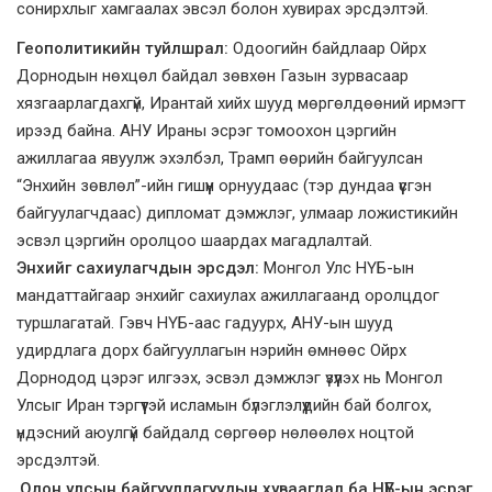
сонирхлыг хамгаалах эвсэл болон хувирах эрсдэлтэй.
Геополитикийн туйлшрал:
Одоогийн байдлаар Ойрх
Дорнодын нөхцөл байдал зөвхөн Газын зурвасаар
хязгаарлагдахгүй, Ирантай хийх шууд мөргөлдөөний ирмэгт
ирээд байна. АНУ Ираны эсрэг томоохон цэргийн
ажиллагаа явуулж эхэлбэл, Трамп өөрийн байгуулсан
“Энхийн зөвлөл”-ийн гишүүн орнуудаас (тэр дундаа үүсгэн
байгуулагчдаас) дипломат дэмжлэг, улмаар ложистикийн
эсвэл цэргийн оролцоо шаардах магадлалтай.
Энхийг сахиулагчдын эрсдэл:
Монгол Улс НҮБ-ын
мандаттайгаар энхийг сахиулах ажиллагаанд оролцдог
туршлагатай. Гэвч НҮБ-аас гадуурх, АНУ-ын шууд
удирдлага дорх байгууллагын нэрийн өмнөөс Ойрх
Дорнодод цэрэг илгээх, эсвэл дэмжлэг үзүүлэх нь Монгол
Улсыг Иран тэргүүтэй исламын бүлэглэлүүдийн бай болгох,
үндэсний аюулгүй байдалд сөргөөр нөлөөлөх ноцтой
эрсдэлтэй.
Олон улсын байгууллагуудын хуваагдал ба НҮБ-ын эсрэг