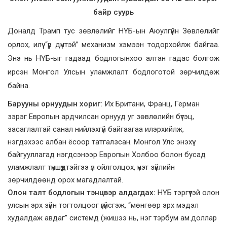
байр суурь
Доналд Трамп тус зөвлөлийг НҮБ-ын Аюулгүйн Зөвлөлийг
орлох, илүү “үр дүнтэй” механизм хэмээн тодорхойлж байгаа.
Энэ нь НҮБ-ыг гадаад бодлогынхоо алтан гадас болгож
ирсэн Монгол Улсын уламжлалт бодлоготой зөрчилдөж
байна.
Барууны орнуудын хориг:
Их Британи, Франц, Герман
зэрэг Европын ардчилсан орнууд уг зөвлөлийн бүтэц,
засаглалтай санал нийлэхгүй байгаагаа илэрхийлж,
нэгдэхээс албан ёсоор татгалзсан. Монгол Улс энэхүү
байгууллагад нэгдсэнээр Европын Холбоо болон бусад
уламжлалт түншүүдтэйгээ үл ойлголцох, үнэт зүйлийн
зөрчилдөөнд орох магадлалтай.
Олон талт бодлогын тэнцвэр алдагдах:
НҮБ тэргүүтэй олон
улсын эрх зүйн тогтолцоог үгүйсгэж, “мөнгөөр эрх мэдэл
худалдаж авдаг” системд (жишээ нь, нэг тэрбум ам.доллар