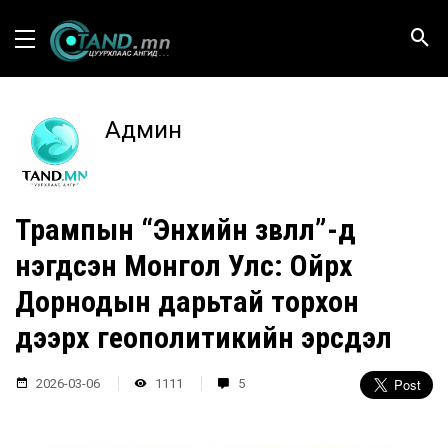
Админ
Трампын “Энхийн зөвлөл”-д
нэгдсэн Монгол Улс: Ойрх
Дорнодын дарьтай торхон
дээрх геополитикийн эрсдэл
2026-03-06
1111
5