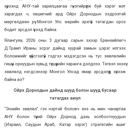
хүрээнд АНУ-тай харилцаагаа гүнзгийрүүлж буй хэрэг мэт
харагдах ч, хөшигний ард Ойрх Дорнодын ээдрээтэй
мөргөлдөөн рүү Монгол Улс өөрийн эрхгүй татагдан орох
бодит эрсдэл үүсээд байна.
Ялангуяа, 2026 оны 3 дугаар сарын эхээр Ерөнхийлөгч
Д.Трамп Ираны эсрэг дайнд хуурай замын цэрэг илгээх
боломжийг үгүйсгэхгүй гэдгээ мэдэгдсэн нь тус зөвлөлийн
гишүүн орнуудын хувьд түгшүүрийн харанга дэлдлээ. Тэгвэл энэхүү
зөвлөлд нэгдсэнээр Монгол Улсад ямар эрсдэлүүд хүлээж
байна вэ?
Ойрх Дорнодын дайнд шууд болон шууд бусаар
татагдах аюул
“Энхийн зөвлөл” гэх нэртэй боловч энэ нь мөн чанартаа
АНУ болон түүний Ойрх Дорнод дахь холбоотнуудын
(Израил, Саудын Араб, Катар зэрэг) стратегийн ашиг