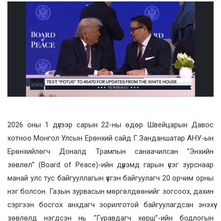
2026 оны 1 дүгээр сарын 22-ны өдөр Швейцарын Давос
хотноо Монгол Улсын Ерөнхий сайд Г.Занданшатар АНУ-ын
Ерөнхийлөгч Доналд Трампын санаачилсан “Энхийн
зөвлөл” (Board of Peace)-ийн дүрэмд гарын үсэг зурснаар
манай улс тус байгууллагын үүсгэн байгуулагч 20 орчим орны
нэг болсон. Газын зурвасын мөргөлдөөнийг зогсоох, дахин
сэргээн босгох анхдагч зорилготой байгуулагдсан энэхүү
зөвлөлд нэгдсэн нь “Гуравдагч хөрш”-ийн бодлогын