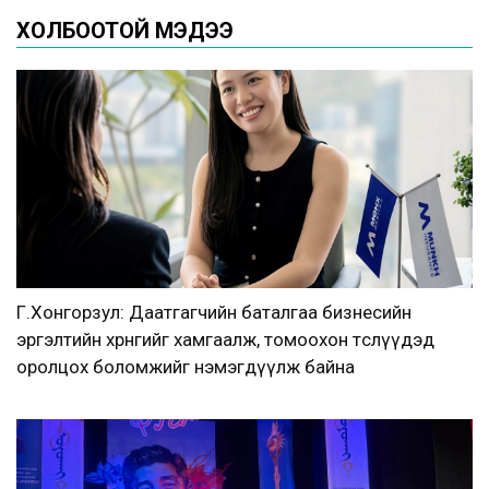
ХОЛБООТОЙ МЭДЭЭ
Г.Хонгорзул: Даатгагчийн баталгаа бизнесийн
эргэлтийн хөрөнгийг хамгаалж, томоохон төслүүдэд
оролцох боломжийг нэмэгдүүлж байна