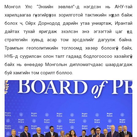
Монгол Улс “Энхийн зөвлөл”-д нэгдсэн нь АНУ-тай
харилцаагаа гүнзгийрүүлэх зорилготой тактикийн нүүдэл байж
болох ч, Ойрх Дорнодод дарийн утаа униартаж, Ирантай
дайтах тухай яригдаж эхэлсэн энэ эгзэгтэй цаг үед
стратегийн хувьд асар том эрсдэлийг дагуулж байна.
Трампын геополитикийн тоглоомд хөзөр болохгүй байх,
НҮБ-д суурилсан олон талт гадаад бодлогоосоо хазайхгүй
байх нь өнөөдөр Монголын дипломатчдаас шаардагдаж
буй хамгийн том сорилт боллоо.