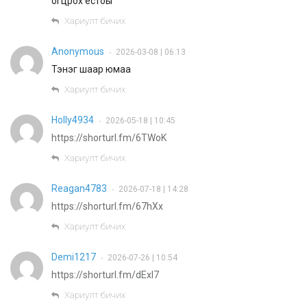
огцрох ёстоы
Хариулт бичих
Anonymous
2026-03-08 | 06:13
•
Тэнэг шаар юмаа
Хариулт бичих
Holly4934
2026-05-18 | 10:45
•
https://shorturl.fm/6TWoK
Хариулт бичих
Reagan4783
2026-07-18 | 14:28
•
https://shorturl.fm/67hXx
Хариулт бичих
Demi1217
2026-07-26 | 10:54
•
https://shorturl.fm/dExI7
Хариулт бичих