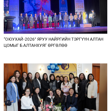
“ОЮУХАЙ-2026” ЯРУУ НАЙРГИЙН ТЭРГҮҮН АЛТАН
ЦОМЫГ Б.АЛТАНХУЯГ ӨРГӨЛӨӨ