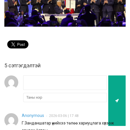
5 cэтгэгдэлтэй
Anonymous
2026-03-06 | 17:48
•
Г.Занданшатар үүнийхээ төлөө хариуцлага хүлээж