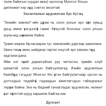
төлж байнгын суудал авах) орсноор Монгол Улсын
дипломат нэр хүнд сэвтэх аюултай.
Засаглалын ардчилсан бус бүтэц
“Энхийн зөвлөл”-ийн дүрэм нь олон улсын эрх зүйн хувьд
урьд өмнө үзэгдээгүй гажиг бүтэцтэй болохыг олон улсын
хуульчид шүүмжилж байна.
Трамп өөрөө бүх насаараа тус зөвлөлийн даргаар ажиллана.
Шинэ гишүүн авах, шийдвэр гаргах онцгой эрх зөвхөн түүнд
хадгалагдана.
Ийм нэг хүний дарангуйлал руу чиглэсэн, хувийн клуб
шинжтэй олон улсын байгууллагад Азийн ардчиллын
баянбүрд гэгддэг Монгол Улс үүсгэн байгуулагчаар орсон нь
дотоодын төдийгүй гадаадын ажиглагчдын гайхшралыг
төрүүлж байна. Энэ нь бидний тунхагладаг ардчилсан, чөлөөт
үнэт зүйлстэй шууд харшилж байгаа юм.
Дүгнэлт