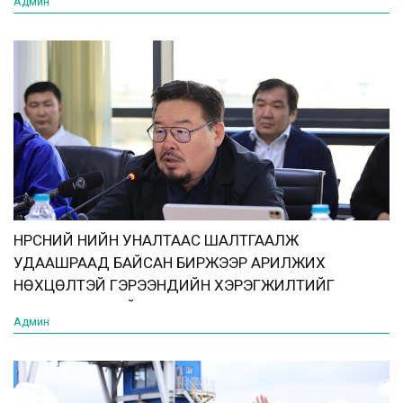
Админ
НҮҮРСНИЙ ҮНИЙН УНАЛТААС ШАЛТГААЛЖ
УДААШРААД БАЙСАН БИРЖЭЭР АРИЛЖИХ
НӨХЦӨЛТЭЙ ГЭРЭЭНҮҮДИЙН ХЭРЭГЖИЛТИЙГ
ЭРЧИМЖҮҮЛЖ БАЙНА
Админ