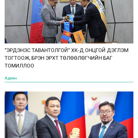
“ЭРДЭНЭС ТАВАНТОЛГОЙ” ХК-Д ОНЦГОЙ ДЭГЛЭМ
ТОГТООЖ, БҮРЭН ЭРХТ ТӨЛӨӨЛӨГЧИЙН БАГ
ТОМИЛЛОО
Админ