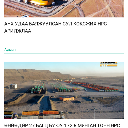
АНХ УДАА БАЯЖУУЛСАН СУЛ КОКСЖИХ НҮҮРС
АРИЛЖЛАА
Админ
ӨНӨӨДӨР 27 БАГЦ БУЮУ 172.8 МЯНГАН ТОНН НҮҮРС