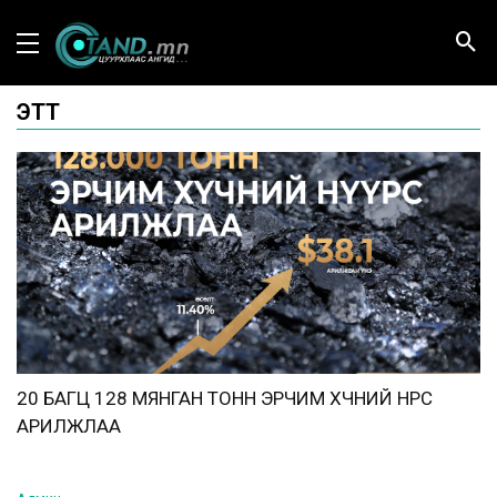
ЭТТ
20 БАГЦ 128 МЯНГАН ТОНН ЭРЧИМ ХҮЧНИЙ НҮҮРС
АРИЛЖЛАА