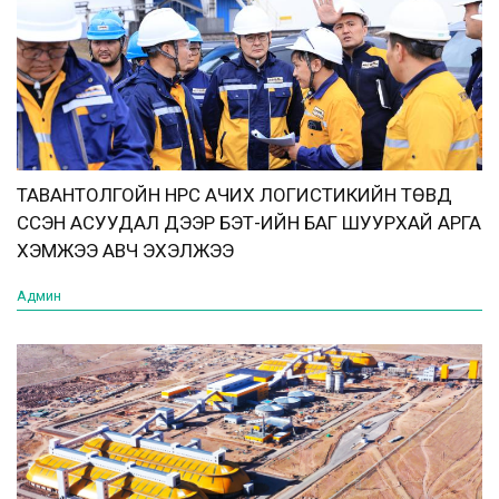
ТАВАНТОЛГОЙН НҮҮРС АЧИХ ЛОГИСТИКИЙН ТӨВД
ҮҮССЭН АСУУДАЛ ДЭЭР БЭТ-ИЙН БАГ ШУУРХАЙ АРГА
ХЭМЖЭЭ АВЧ ЭХЭЛЖЭЭ
Админ