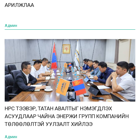
АРИЛЖЛАА
Админ
НҮҮРС ТЭЭВЭР, ТАТАН АВАЛТЫГ НЭМЭГДҮҮЛЭХ
АСУУДЛААР ЧАЙНА ЭНЕРЖИ ГРУПП КОМПАНИЙН
ТӨЛӨӨЛӨЛТЭЙ УУЛЗАЛТ ХИЙЛЭЭ
Админ