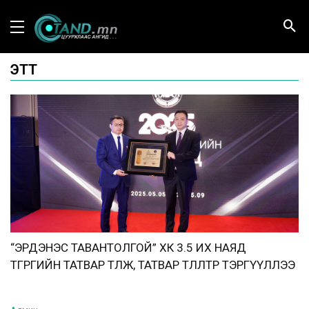
ЭТТ
“ЭРДЭНЭС ТАВАНТОЛГОЙ” ХК 3.5 ИХ НАЯД
ТӨГРӨГИЙН ТАТВАР ТӨЛЖ, ТАТВАР ТӨЛӨЛТӨӨР ТЭРГҮҮЛЛЭЭ