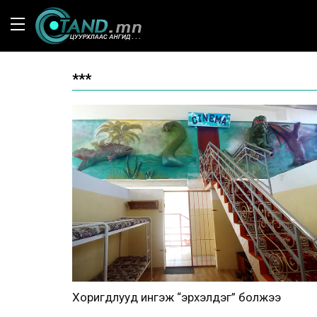
***
Хоригдлууд ингэж “эрхэлдэг” болжээ