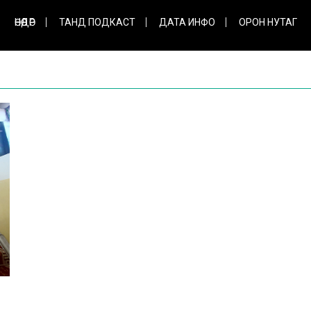
ӨНӨӨДӨР
ТАНД ПОДКАСТ
ДАТА ИНФО
ОРОН НУТАГ