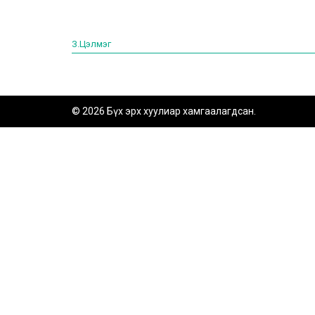
З.Цэлмэг
© 2026 Бүх эрх хуулиар хамгаалагдсан.