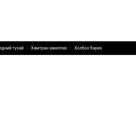
идний тухай
Хамтран ажиллах
Холбоо барих