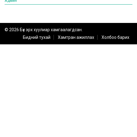
Админ
© 2026 Бүх эрх хуулиар хамгаалагдсан.
Бидний тухай
Хамтран ажиллах
Холбоо барих