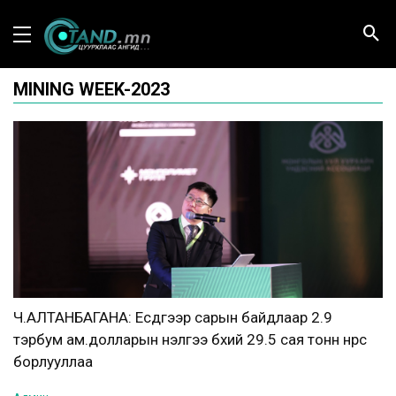
MINING WEEK-2023
Ч.АЛТАНБАГАНА: Есдүгээр сарын байдлаар 2.9
тэрбум ам.долларын үнэлгээ бүхий 29.5 сая тонн нүүрс
борлууллаа