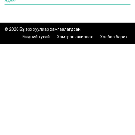
Админ
© 2026 Бүх эрх хуулиар хамгаалагдсан.
Бидний тухай
Хамтран ажиллах
Холбоо барих