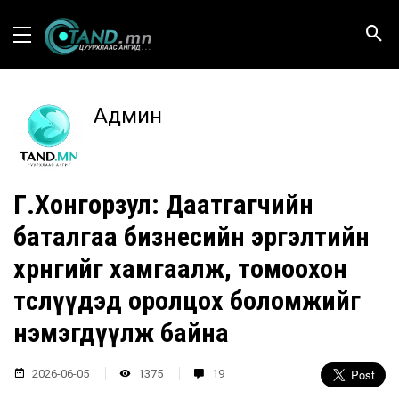
Админ
Г.Хонгорзул: Даатгагчийн
баталгаа бизнесийн эргэлтийн
хөрөнгийг хамгаалж, томоохон
төслүүдэд оролцох боломжийг
нэмэгдүүлж байна
2026-06-05
1375
19