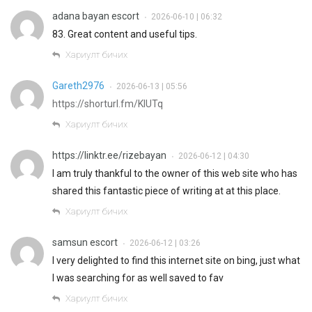
adana bayan escort
2026-06-10 | 06:32
•
83. Great content and useful tips.
Хариулт бичих
Gareth2976
2026-06-13 | 05:56
•
https://shorturl.fm/KIUTq
Хариулт бичих
https://linktr.ee/rizebayan
2026-06-12 | 04:30
•
I am truly thankful to the owner of this web site who has
shared this fantastic piece of writing at at this place.
Хариулт бичих
samsun escort
2026-06-12 | 03:26
•
I very delighted to find this internet site on bing, just what
I was searching for as well saved to fav
Хариулт бичих