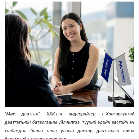
“Мөнх даатгал” ХХК-ын андеррайтер Г.Хонгорзултай
даатгагчийн баталгааны үйлчилгээ, түүний эдийн засгийн ач
холбогдол болон олон улсын давхар даатгалын шинэ
боломжийн талаар ярилцлаа.