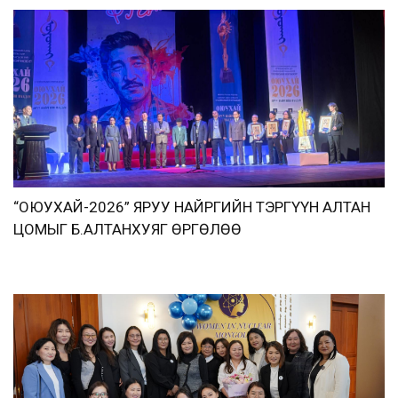
“ОЮУХАЙ-2026” ЯРУУ НАЙРГИЙН ТЭРГҮҮН АЛТАН
ЦОМЫГ Б.АЛТАНХУЯГ ӨРГӨЛӨӨ