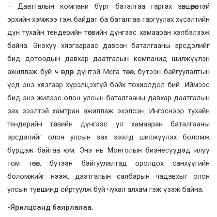
– Даатгалын компани бүрт баталгаа гаргах зөвшөөрөлтэй
эрхийн хэмжээ гэж байдаг ба баталгаа гаргуулах хүсэлтийн
дүн тухайн тендерийн төсвийн дүнгээс хамааран хэлбэлзэж
байна. Энэхүү хязгаараас давсан баталгааны эрсдэлийг
бид дотоодын давхар даатгалын компанид шилжүүлэн
ажиллаж буй ч өндөр дүнтэй Мега төсөл, бүтээн байгуулалтын
үед энэ хязгаар хүрэлцэхгүй байх тохиолдол бий. Иймээс
бид энэ жилээс олон улсын баталгааны давхар даатгалын
зах зээлтэй хамтран ажиллаж эхэлсэн. Ингэснээр тухайн
тендерийн төсвийн дүнгээс үл хамааран баталгааны
эрсдэлийг олон улсын зах зээлд шилжүүлэх боломж
бүрдэж байгаа юм. Энэ нь Монголын бизнесүүдэд илүү
том төсөл, бүтээн байгуулалтад оролцох санхүүгийн
боломжийг нээж, даатгалын салбарын чадавхыг олон
улсын түвшинд ойртуулж буй чухал алхам гэж үзэж байна.
-Ярилцсанд баярлалаа.