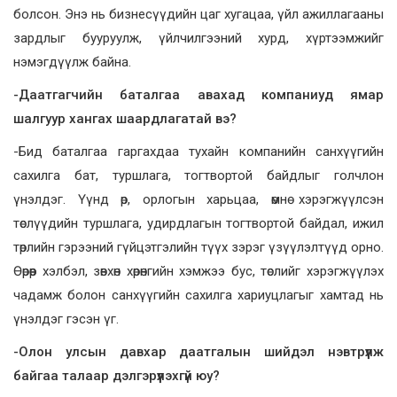
болсон. Энэ нь бизнесүүдийн цаг хугацаа, үйл ажиллагааны
зардлыг бууруулж, үйлчилгээний хурд, хүртээмжийг
нэмэгдүүлж байна.
-Даатгагчийн баталгаа авахад компаниуд ямар
шалгуур хангах шаардлагатай вэ?
-Бид баталгаа гаргахдаа тухайн компанийн санхүүгийн
сахилга бат, туршлага, тогтвортой байдлыг голчлон
үнэлдэг. Үүнд өр, орлогын харьцаа, өмнө хэрэгжүүлсэн
төслүүдийн туршлага, удирдлагын тогтвортой байдал, ижил
төрлийн гэрээний гүйцэтгэлийн түүх зэрэг үзүүлэлтүүд орно.
Өөрөөр хэлбэл, зөвхөн хөрөнгийн хэмжээ бус, төслийг хэрэгжүүлэх
чадамж болон санхүүгийн сахилга хариуцлагыг хамтад нь
үнэлдэг гэсэн үг.
-Олон улсын давхар даатгалын шийдэл нэвтрүүлж
байгаа талаар дэлгэрүүлэхгүй юу?