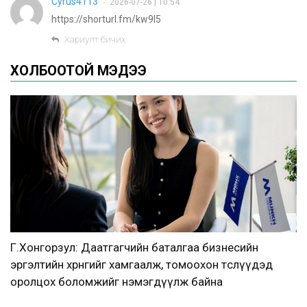
Cyrus4113
2026-07-26 | 10:54
•
https://shorturl.fm/kw9l5
Хариулт бичих
ХОЛБООТОЙ МЭДЭЭ
Г.Хонгорзул: Даатгагчийн баталгаа бизнесийн
эргэлтийн хөрөнгийг хамгаалж, томоохон төслүүдэд
оролцох боломжийг нэмэгдүүлж байна