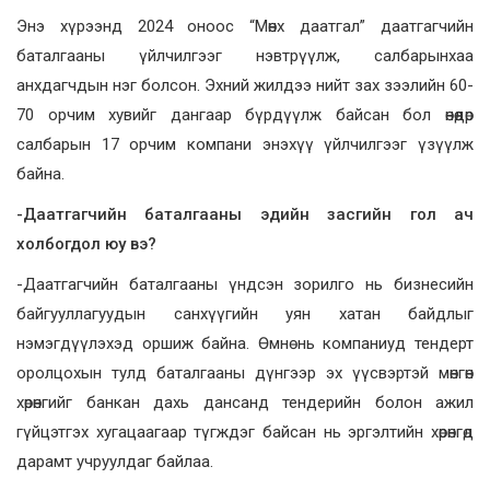
Энэ хүрээнд 2024 оноос “Мөнх даатгал” даатгагчийн
баталгааны үйлчилгээг нэвтрүүлж, салбарынхаа
анхдагчдын нэг болсон. Эхний жилдээ нийт зах зээлийн 60-
70 орчим хувийг дангаар бүрдүүлж байсан бол өнөөдөр
салбарын 17 орчим компани энэхүү үйлчилгээг үзүүлж
байна.
-Даатгагчийн баталгааны эдийн засгийн гол ач
холбогдол юу вэ?
-Даатгагчийн баталгааны үндсэн зорилго нь бизнесийн
байгууллагуудын санхүүгийн уян хатан байдлыг
нэмэгдүүлэхэд оршиж байна. Өмнө нь компаниуд тендерт
оролцохын тулд баталгааны дүнгээр эх үүсвэртэй мөнгөн
хөрөнгийг банкан дахь дансанд тендерийн болон ажил
гүйцэтгэх хугацаагаар түгждэг байсан нь эргэлтийн хөрөнгөд
дарамт учруулдаг байлаа.