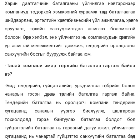
Харин даатгагчийн баталгааны үйлчилгээ нэвтэрснээр
компаниуд тодорхой хэмжээний хураамж төлөөд баталгаагаа
шийдвэрлэж, эргэлтийн хөрөнгөө бизнесийн үйл ажиллагаа, хөрөнгө
оруулалт, төслийн санхүүжилтдээ ашиглах боломжтой
болсон. Өөрөөр хэлбэл, энэ үйлчилгээ нь компаниудын хөрөнгийн
үр ашигтай менежментийг дэмжиж, тендерийн оролцооны
санхүүгийн босгыг бууруулж байгаа юм.
-Танай компани ямар төрлийн баталгаа гаргаж байна
вэ?
-Бид тендерийн, гүйцэтгэлийн, урьдчилгаа төлбөрийн болон
чанарын гэсэн дөрвөн төрлийн баталгаа гаргаж байна.
Тендерийн баталгаа нь оролцогч компани тендерийн
хугацаанд саналын үүргээ биелүүлж, шалгарсан
тохиолдолд гэрээ байгуулах баталгаа болдог бол
гүйцэтгэлийн баталгаа нь гэрээний дагуу ажил, үйлчилгээг
хугацаанд нь чанартай гүйцэтгэх санхүүгийн баталгаа бөгөөд