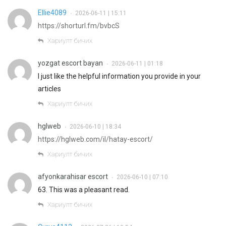
Ellie4089
2026-06-11 | 15:11
•
https://shorturl.fm/bvbcS
Хариулт бичих
yozgat escort bayan
2026-06-11 | 01:18
•
I just like the helpful information you provide in your
articles
Хариулт бичих
hglweb
2026-06-10 | 18:34
•
https://hglweb.com/il/hatay-escort/
Хариулт бичих
afyonkarahisar escort
2026-06-10 | 07:10
•
63. This was a pleasant read.
Хариулт бичих