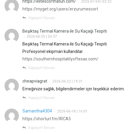
https://elitescorthatun.com/
2026-07-04 | 03:22
•
https://myget.org/users/erzurumescort
Хариулт бичих
Beşiktaş Termal Kamera ile Su Kaçağı Tespiti
2026-06-25 | 03:37
•
Beşiktaş Termal Kamera ile Su Kaçağı Tespiti
Profesyonel ekipman kullandılar.
https://southernhospitalityoftexas.com/
Хариулт бичих
cheapviagrat
2026-06-22 | 19:31
•
Emeğinize sağlık, bilgilendirmeler için teşekkür ederim.
Хариулт бичих
Samantha4304
2026-06-18 | 16:01
•
https://shorturl.fm/IRCA5
Хариулт бичих