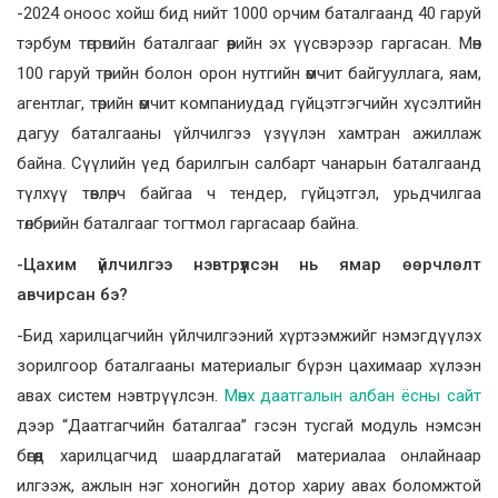
-2024 оноос хойш бид нийт 1000 орчим баталгаанд 40 гаруй
тэрбум төгрөгийн баталгааг өөрийн эх үүсвэрээр гаргасан. Мөн
100 гаруй төрийн болон орон нутгийн өмчит байгууллага, яам,
агентлаг, төрийн өмчит компаниудад гүйцэтгэгчийн хүсэлтийн
дагуу баталгааны үйлчилгээ үзүүлэн хамтран ажиллаж
байна. Сүүлийн үед барилгын салбарт чанарын баталгаанд
түлхүү төвлөрч байгаа ч тендер, гүйцэтгэл, урьдчилгаа
төлбөрийн баталгааг тогтмол гаргасаар байна.
-Цахим үйлчилгээ нэвтрүүлсэн нь ямар өөрчлөлт
авчирсан бэ?
-Бид харилцагчийн үйлчилгээний хүртээмжийг нэмэгдүүлэх
зорилгоор баталгааны материалыг бүрэн цахимаар хүлээн
авах систем нэвтрүүлсэн.
Мөнх даатгалын албан ёсны сайт
дээр “Даатгагчийн баталгаа” гэсэн тусгай модуль нэмсэн
бөгөөд харилцагчид шаардлагатай материалаа онлайнаар
илгээж, ажлын нэг хоногийн дотор хариу авах боломжтой