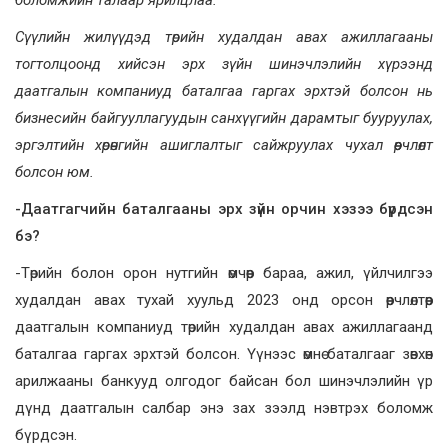
Сүүлийн жилүүдэд төрийн худалдан авах ажиллагааны
тогтолцоонд хийсэн эрх зүйн шинэчлэлийн хүрээнд
даатгалын компаниуд баталгаа гаргах эрхтэй болсон нь
бизнесийн байгууллагуудын санхүүгийн дарамтыг бууруулах,
эргэлтийн хөрөнгийн ашиглалтыг сайжруулах чухал өөрчлөлт
болсон юм.
-Даатгагчийн баталгааны эрх зүйн орчин хэзээ бүрдсэн
бэ?
-Төрийн болон орон нутгийн өмчөөр бараа, ажил, үйлчилгээ
худалдан авах тухай хуульд 2023 онд орсон өөрчлөлтөөр
даатгалын компаниуд төрийн худалдан авах ажиллагаанд
баталгаа гаргах эрхтэй болсон. Үүнээс өмнө баталгааг зөвхөн
арилжааны банкууд олгодог байсан бол шинэчлэлийн үр
дүнд даатгалын салбар энэ зах зээлд нэвтрэх боломж
бүрдсэн.