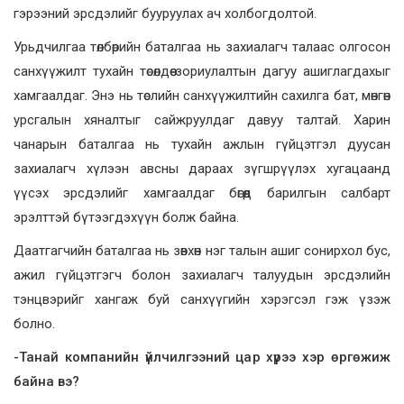
гэрээний эрсдэлийг бууруулах ач холбогдолтой.
Урьдчилгаа төлбөрийн баталгаа нь захиалагч талаас олгосон
санхүүжилт тухайн төсөлдөө зориулалтын дагуу ашиглагдахыг
хамгаалдаг. Энэ нь төслийн санхүүжилтийн сахилга бат, мөнгөн
урсгалын хяналтыг сайжруулдаг давуу талтай. Харин
чанарын баталгаа нь тухайн ажлын гүйцэтгэл дуусан
захиалагч хүлээн авсны дараах зүгшрүүлэх хугацаанд
үүсэх эрсдэлийг хамгаалдаг бөгөөд барилгын салбарт
эрэлттэй бүтээгдэхүүн болж байна.
Даатгагчийн баталгаа нь зөвхөн нэг талын ашиг сонирхол бус,
ажил гүйцэтгэгч болон захиалагч талуудын эрсдэлийн
тэнцвэрийг хангаж буй санхүүгийн хэрэгсэл гэж үзэж
болно.
-Танай компанийн үйлчилгээний цар хүрээ хэр өргөжиж
байна вэ?