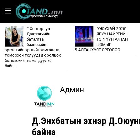
Г.Хонгорзул:
“ОЮУХАЙ-2026”
Даатгагчийн
ЯРУУ НАЙРГИЙН
баталгаа
ТЭРГҮҮН АЛТАН
бизнесийн
ЦОМЫГ
эргэлтийн хөрөнгийг хамгаалж,
Б.АЛТАНХУЯГ ӨРГӨЛӨӨ
томоохон төслүүдэд оролцох
боломжийг нэмэгдүүлж
байна
Админ
Д.Энхбатын эхнэр Д.Оюунцэ
байна