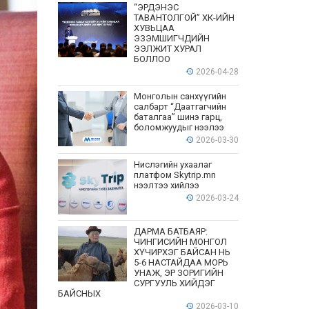
“ЭРДЭНЭС
ТАВАНТОЛГОЙ” ХК-ИЙН
ХУВЬЦАА
ЭЗЭМШИГЧДИЙН
ЭЭЛЖИТ ХУРАЛ
БОЛЛОО
2026-04-28
Монголын санхүүгийн
салбарт “Даатгагчийн
баталгаа” шинэ гарц,
боломжуудыг нээлээ
2026-03-30
Нислэгийн ухаалаг
платфом Skytrip.mn
нээлтээ хийлээ
2026-03-24
ДАРМА БАТБАЯР:
ЧИНГИСИЙН МОНГОЛ
ХҮЧИРХЭГ БАЙСАН НЬ
5-6 НАСТАЙДАА МОРЬ
УНАЖ, ЭР ЗОРИГИЙН
СУРГУУЛЬ ХИЙДЭГ
БАЙСНЫХ
2026-03-10