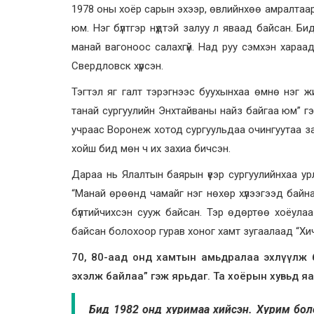
1978 оны хоёр сарын эхээр, өвлийнхөө амралтаар
юм. Нэг бүлтгэр нүдтэй залуу л яваад байсан. 
манай вагоноос салахгүй. Над руу сэмхэн хараад
Свердловск хүрсэн.
Тэгтэл яг галт тэрэгнээс буухынхаа өмнө нэг 
танай сургуулийн Энхтайваны найз байгаа юм” г
учраас Воронеж хотод сургуульдаа очингуутаа за
хойш бид мөн ч их захиа бичсэн.
Дараа нь Ялалтын баярын үеэр сургуулийнхаа ур
“Манай өрөөнд чамайг нэг нөхөр хүлээгээд байна
бүлтийчихсэн сууж байсан. Тэр өдөртөө хоёулаа
байсан болохоор гурав хоног хамт зугаалаад “Хи
70, 80-аад онд хамтын амьдралаа эхлүүлж ба
эхэлж байлаа” гэж ярьдаг. Та хоёрын хувьд я
Бид 1982 онд хуримаа хийсэн. Хурим боло