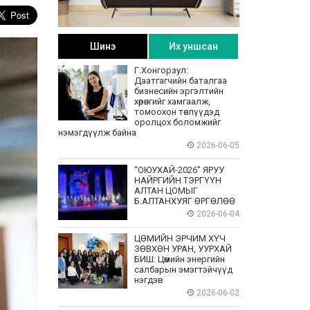
Шинэ
Их уншсан
Г.Хонгорзул:
Даатгагчийн баталгаа
бизнесийн эргэлтийн
хөрөнгийг хамгаалж,
томоохон төслүүдэд
оролцох боломжийг
нэмэгдүүлж байна
2026-06-05
“ОЮУХАЙ-2026” ЯРУУ
НАЙРГИЙН ТЭРГҮҮН
АЛТАН ЦОМЫГ
Б.АЛТАНХУЯГ ӨРГӨЛӨӨ
2026-06-04
ЦӨМИЙН ЭРЧИМ ХҮЧ
ЗӨВХӨН УРАН, УУРХАЙ
БИШ: Цөмийн энергийн
салбарын эмэгтэйчүүд
нэгдэв
2026-06-02