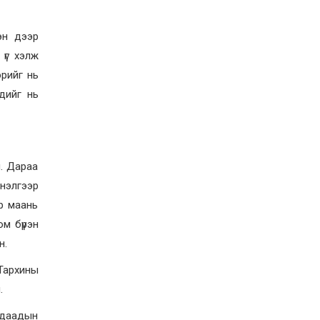
эн дээр
үг хэлж
эрийг нь
гдийг нь
. Дараа
мнэлгээр
өр маань
юм бүрэн
н.
Тархины
.
гадаадын