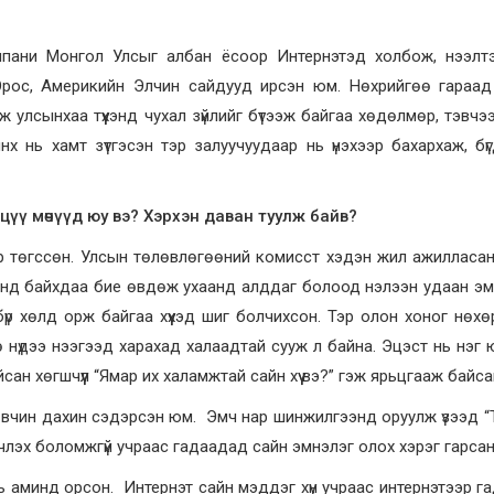
мпани Монгол Улсыг албан ёсоор Интернэтэд холбож, нээлт
Орос, Америкийн Элчин сайдууд ирсэн юм. Нөхрийгөө гараад 
 улсынхаа түүхэнд чухал зүйлийг бүтээж байгаа хөдөлмөр, тэвчэ
х нь хамт зүтгэсэн тэр залуучуудаар нь үнэхээр бахархаж, бү
цүү мөчүүд юу вэ? Хэрхэн даван туулж байв?
р төгссөн. Улсын төлөвлөгөөний комисст хэдэн жил ажилласан
аанд байхдаа бие өвдөж ухаанд алддаг болоод нэлээн удаан э
р хөлд орж байгаа хүүхэд шиг болчихсон. Тэр олон хоног нөх
 нүдээ нээгээд харахад халаадтай сууж л байна. Эцэст нь нэг 
н хөгшчүүл “Ямар их халамжтай сайн хүү вэ?” гэж ярьцгааж байса
өвчин дахин сэдэрсэн юм. Эмч нар шинжилгээнд оруулж үзээд “
члэх боломжгүй учраас гадаадад сайн эмнэлэг олох хэрэг гарсан
 нь аминд орсон. Интернэт сайн мэддэг хүн учраас интернэтээр 