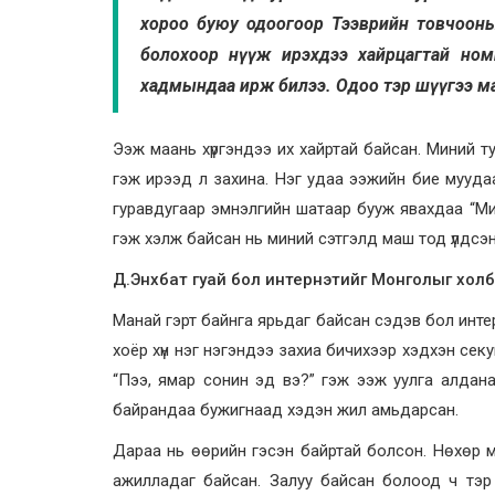
хороо буюу одоогоор Тээврийн товчооны
болохоор нүүж ирэхдээ хайрцагтай ном
хадмындаа ирж билээ. Одоо тэр шүүгээ ма
Ээж маань хүргэндээ их хайртай байсан. Миний т
гэж ирээд л захина. Нэг удаа ээжийн бие мууд
гуравдугаар эмнэлгийн шатаар бууж явахдаа “Мин
гэж хэлж байсан нь миний сэтгэлд маш тод үлдсэн
Д.Энхбат гуай бол интернэтийг Монголыг холб
Манай гэрт байнга ярьдаг байсан сэдэв бол инте
хоёр хүн нэг нэгэндээ захиа бичихээр хэдхэн се
“Пээ, ямар сонин эд вэ?” гэж ээж уулга алдана.
байрандаа бужигнаад хэдэн жил амьдарсан.
Дараа нь өөрийн гэсэн байртай болсон. Нөхөр 
ажилладаг байсан. Залуу байсан болоод ч тэр 