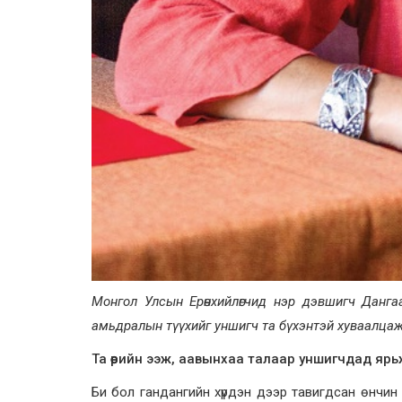
Монгол Улсын Ерөнхийлөгчид нэр дэвшигч Данг
амьдралын түүхийг уншигч та бүхэнтэй хуваалцаж
Та өөрийн ээж, аавынхаа талаар уншигчдад ярьж ө
Би бол гандангийн хүрдэн дээр тавигдсан өнчин