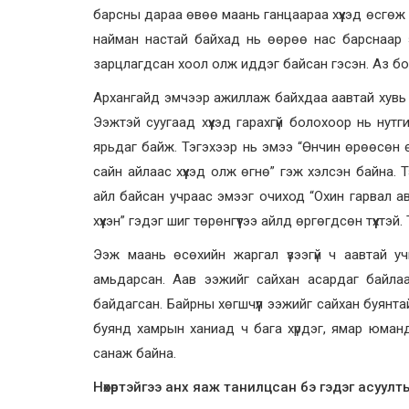
барсны дараа өвөө маань ганцаараа хүүхэд өсгөж ч
найман настай байхад нь өөрөө нас барснаар 
зарцлагдсан хоол олж иддэг байсан гэсэн. Аз бо
Архангайд эмчээр ажиллаж байхдаа аавтай хувь з
Ээжтэй суугаад хүүхэд гарахгүй болохоор нь нутги
ярьдаг байж. Тэгэхээр нь эмээ “Өнчин өрөөсөн ө
сайн айлаас хүүхэд олж өгнө” гэж хэлсэн байна. 
айл байсан учраас эмээг очиход “Охин гарвал ава
хүүхэн” гэдэг шиг төрөнгүүтээ айлд өргөгдсөн түүхтэй
Ээж маань өсөхийн жаргал үзээгүй ч аавтай уч
амьдарсан. Аав ээжийг сайхан асардаг байлаа
байдагсан. Байрны хөгшчүүл ээжийг сайхан буянт
буянд хамрын ханиад ч бага хүрдэг, ямар юман
санаж байна.
Нөхөртэйгээ анх яаж танилцсан бэ гэдэг асуулт