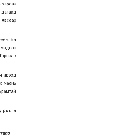
а харсан
э дагаад
й явсаар
өөч. Би
ь мэдсэн
 Тэрнээс
рч ирээд
өх маань
журамтай
рөөнд л
угаар