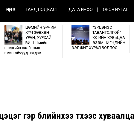
ӨНӨӨДӨР
ТАНД ПОДКАСТ
ДАТА ИНФО
ОРОН НУТАГ
ЦӨМИЙН ЭРЧИМ
“ЭРДЭНЭС
ХҮЧ ЗӨВХӨН
ТАВАНТОЛГОЙ”
УРАН, УУРХАЙ
ХК-ИЙН ХУВЬЦАА
БИШ: Цөмийн
ЭЗЭМШИГЧДИЙН
энергийн салбарын
ЭЭЛЖИТ ХУРАЛ БОЛЛОО
эмэгтэйчүүд нэгдэв
цэг гэр бүлийнхээ түүхээс хуваалц