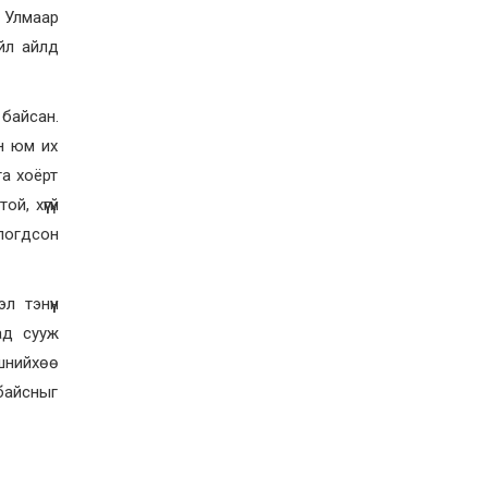
. Улмаар
йл айлд
 байсан.
йн юм их
та хоёрт
, хүүгүй
ологдсон
 тэнүүн
ад сууж
гшнийхөө
байсныг