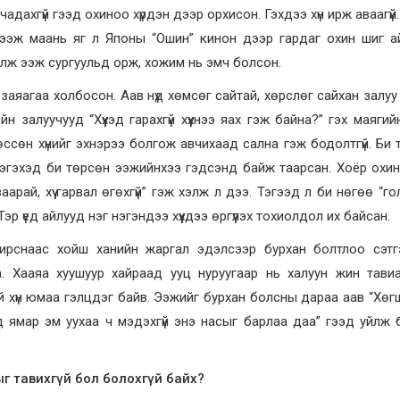
адахгүй гээд охиноо хүрдэн дээр орхисон. Гэхдээ хүн ирж аваагүй
ээж маань яг л Японы “Ошин” кинон дээр гардаг охин шиг а
лж ээж сургуульд орж, хожим нь эмч болсон.
аяагаа холбосон. Аав нүд хөмсөг сайтай, хөрслөг сайхан залуу
йн залуучууд “Хүүхэд гарахгүй хүүхнээ яах гэж байна?” гэх маяги
ссөн хүнийг эхнэрээ болгож авчихаад сална гэж бодолтгүй. Би 
Тэгэхэд би төрсөн ээжийнхээ гэдсэнд байж таарсан. Хоёр охинтой
арай, хүү гарвал өгөхгүй” гэж хэлж л дээ. Тэгээд л би нөгөө “г
. Тэр үед айлууд нэг нэгэндээ хүүхдээ өргүүлэх тохиолдол их байсан.
ирснаас хойш ханийн жаргал эдэлсээр бурхан болтлоо сэтгэл
. Хааяа хуушуур хайраад ууц нуруугаар нь халуун жин тави
ай хүн юмаа гэлцдэг байв. Ээжийг бурхан болсны дараа аав “Хө
д ямар эм уухаа ч мэдэхгүй энэ насыг барлаа даа” гээд уйлж 
ыг тавихгүй бол болохгүй байх?