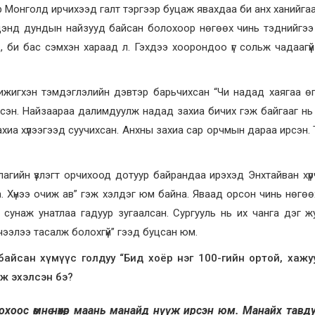
 Монголд ирчихээд галт тэргээр буцаж явахдаа би анх ханийга
Бидэнд дундын найзууд байсан болохоор нөгөөх чинь тэднийгэ
, би бас сэмхэн хараад л. Гэхдээ хоорондоо үг сольж чадаагү
жижигхэн тэмдэглэлийн дэвтэр барьчихсан “Чи надад хаягаа өг
эсэн. Найзаараа далимдуулж надад захиа бичих гэж байгааг н
хиа хүлээгээд суучихсан. Анхны захиа сар орчмын дараа ирсэн.
лагийн үзлэгт орчихоод дотуур байрандаа ирэхэд Энхтайван хү
. Хүнээ очиж ав” гэж хэлдэг юм байна. Яваад орсон чинь нөгө
 сунаж унатлаа гадуур зугаалсан. Сургууль нь их чанга дэг 
чээлээ тасалж болохгүй” гээд буцсан юм.
йсан хүмүүс голдуу “Бид хоёр нэг 100-гийн ортой, хажуу ө
аж эхэлсэн бэ?
хоос өмнө нөхөр маань манайд нүүж ирсэн юм. Манайх тавд