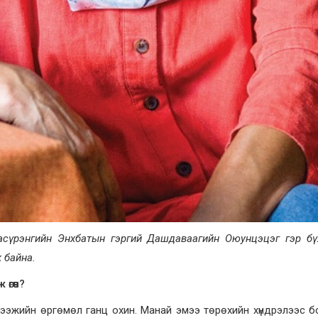
аасүрэнгийн Энхбатын гэргий Дашдаваагийн Оюунцэцэг гэр бү
 байна.
гөөч?
 ээжийн өргөмөл ганц охин. Манай эмээ төрөхийн хүндрэлээс 