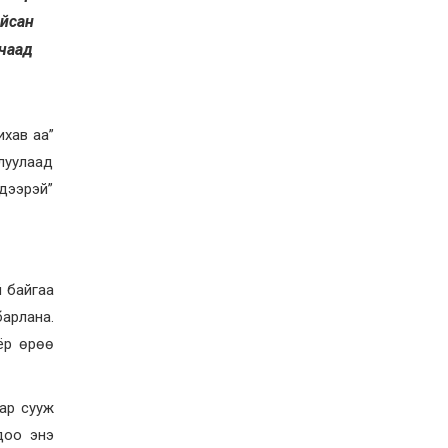
йсан
чаад
ихав аа”
луулаад
идээрэй”
й байгаа
барлана.
оёр өрөө
ар сууж
доо энэ