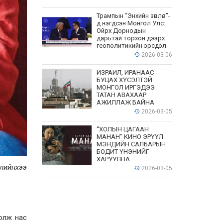
Трампын “Энхийн зөвлөл”-
д нэгдсэн Монгол Улс:
Ойрх Дорнодын
дарьтай торхон дээрх
геополитикийн эрсдэл
2026-03-06
ИЗРАИЛ, ИРАНААС
БУЦАХ ХҮСЭЛТЭЙ
МОНГОЛ ИРГЭДЭЭ
ТАТАН АВАХААР
АЖИЛЛАЖ БАЙНА
2026-03-05
“ХОЛЫН ЦАГААН
МАНАН” КИНО ЭРҮҮЛ
МЭНДИЙН САЛБАРЫН
БОДИТ ҮНЭНИЙГ
ХАРУУЛНА
лийнхээ
2026-03-05
болж нас