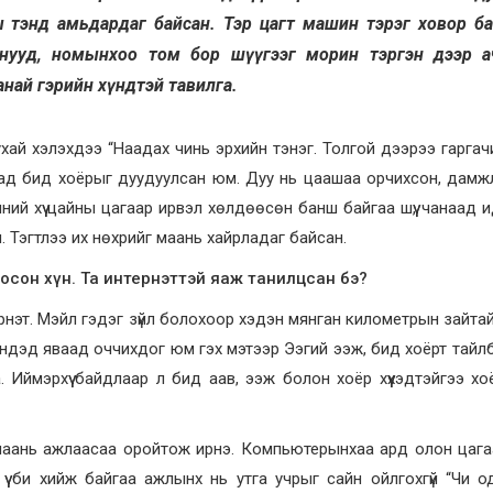
 тэнд амьдардаг байсан. Тэр цагт машин тэрэг ховор ба
нууд, номынхоо том бор шүүгээг морин тэргэн дээр а
най гэрийн хүндтэй тавилга.
ухай хэлэхдээ “Наадах чинь эрхийн тэнэг. Толгой дээрээ гаргач
аад бид хоёрыг дуудуулсан юм. Дуу нь цаашаа орчихсон, дамж
ий хүү цайны цагаар ирвэл хөлдөөсөн банш байгаа шүү, чанаад 
. Тэгтлээ их нөхрийг маань хайрладаг байсан.
осон хүн. Та интернэттэй яаж танилцсан бэ?
рнэт. Мэйл гэдэг зүйл болохоор хэдэн мянган километрын зайта
кундэд яваад оччихдог юм гэх мэтээр Ээгий ээж, бид хоёрт тайл
 Иймэрхүү байдлаар л бид аав, ээж болон хоёр хүүхэдтэйгээ х
маань ажлаасаа оройтож ирнэ. Компьютерынхаа ард олон цага
үү би хийж байгаа ажлынх нь утга учрыг сайн ойлгохгүй “Чи о