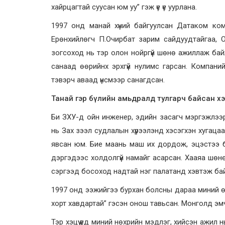
хайрцагтай суусан юм уу” гэж үе үе уурлана.
1997 онд манай хүний байгуулсан Датаком ко
Ерөнхийлөгч П.Очирбат зарим сайдуудтайгаа, 
зогсоход нь тэр олон нойргүй шөнө ажиллаж байж
санаад өөрийнх эрхгүй нулимс гарсан. Компанийн
тэвэрч аваад үнсмээр санагдсан.
Танай гэр бүлийн амьдралд тулгарч байсан хэ
Би ЗХУ-д ойн инженер, эдийн засагч мэргэжлээ
нь Зах зээл судлалын хүрээлэнд хэсэгхэн хугац
явсан юм. Бие маань маш их дордож, эцэстээ бү
дэргэдээс холдолгүй намайг асарсан. Хааяа шөнө
сэргээд босоход надтай нэг палатанд хэвтэж байса
1997 онд ээжийгээ бурхан болсны дараа миний 
хорт хавдартай” гэсэн онош тавьсан. Монголд эм
Тэр хэцүү үед миний нөхрийн мэдлэг, хийсэн ажил