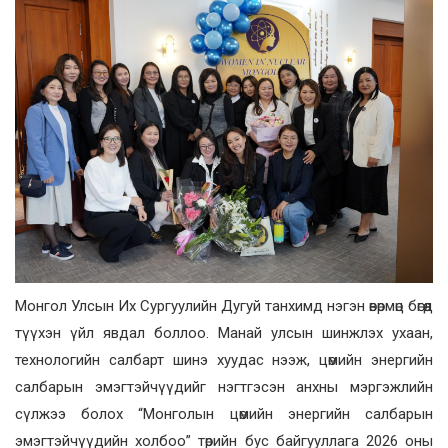
Монгол Улсын Их Сургуулийн Дугуй танхимд нэгэн өвөрмөц бөгөөд
түүхэн үйл явдал боллоо. Манай улсын шинжлэх ухаан,
технологийн салбарт шинэ хуудас нээж, цөмийн энергийн
салбарын эмэгтэйчүүдийг нэгтгэсэн анхны мэргэжлийн
сүлжээ болох “Монголын цөмийн энергийн салбарын
эмэгтэйчүүдийн холбоо” төрийн бус байгууллага 2026 оны