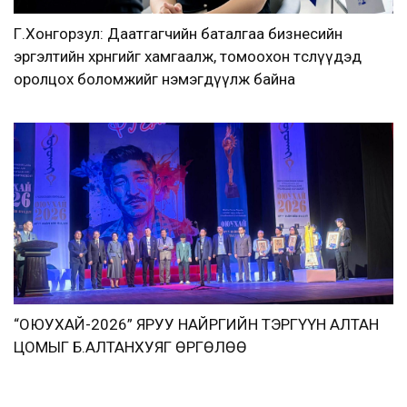
Г.Хонгорзул: Даатгагчийн баталгаа бизнесийн
эргэлтийн хөрөнгийг хамгаалж, томоохон төслүүдэд
оролцох боломжийг нэмэгдүүлж байна
“ОЮУХАЙ-2026” ЯРУУ НАЙРГИЙН ТЭРГҮҮН АЛТАН
ЦОМЫГ Б.АЛТАНХУЯГ ӨРГӨЛӨӨ