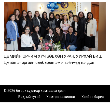
ЦӨМИЙН ЭРЧИМ ХҮЧ ЗӨВХӨН УРАН, УУРХАЙ БИШ:
Цөмийн энергийн салбарын эмэгтэйчүүд нэгдэв
© 2026 Бүх эрх хуулиар хамгаалагдсан.
Бидний тухай
Хамтран ажиллах
Холбоо барих