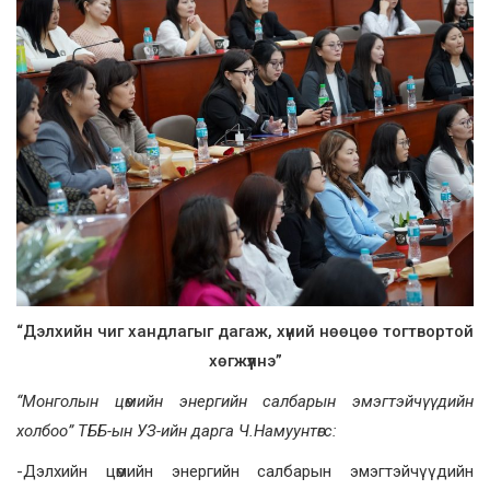
“Дэлхийн чиг хандлагыг дагаж, хүний нөөцөө тогтвортой
хөгжүүлнэ”
“Монголын цөмийн энергийн салбарын эмэгтэйчүүдийн
холбоо” ТББ-ын УЗ-ийн дарга Ч.Намуунтөгс:
-Дэлхийн цөмийн энергийн салбарын эмэгтэйчүүдийн