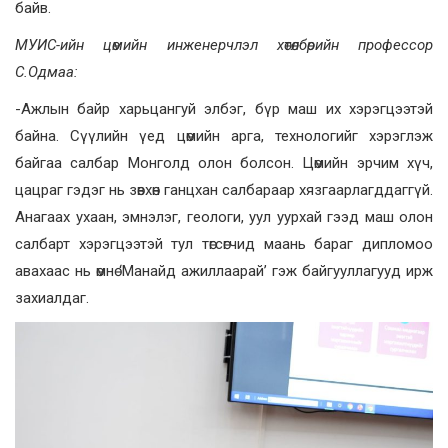
байв.
МУИС-ийн цөмийн инженерчлэл хөтөлбөрийн профессор
С.Одмаа:
-Ажлын байр харьцангуй элбэг, бүр маш их хэрэгцээтэй
байна. Сүүлийн үед цөмийн арга, технологийг хэрэглэж
байгаа салбар Монголд олон болсон. Цөмийн эрчим хүч,
цацраг гэдэг нь зөвхөн ганцхан салбараар хязгаарлагддаггүй.
Анагаах ухаан, эмнэлэг, геологи, уул уурхай гээд маш олон
салбарт хэрэгцээтэй тул төгсөгчид маань бараг дипломоо
авахаас нь өмнө ‘Манайд ажиллаарай’ гэж байгууллагууд ирж
захиалдаг.