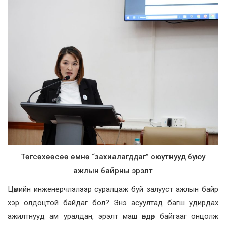
Төгсөхөөсөө өмнө “захиалагддаг” оюутнууд буюу
ажлын байрны эрэлт
Цөмийн инженерчлэлээр суралцаж буй залууст ажлын байр
хэр олдоцтой байдаг бол? Энэ асуултад багш удирдах
ажилтнууд ам уралдан, эрэлт маш өндөр байгааг онцолж