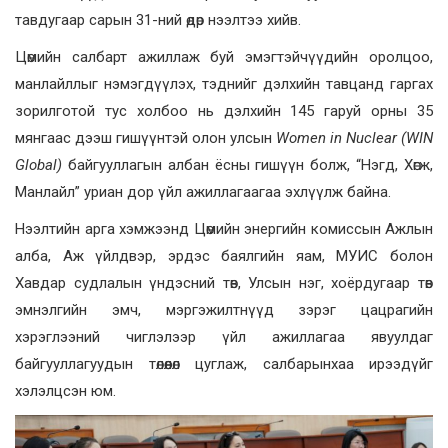
тавдугаар сарын 31-ний өдөр нээлтээ хийв.
Цөмийн салбарт ажиллаж буй эмэгтэйчүүдийн оролцоо,
манлайллыг нэмэгдүүлэх, тэднийг дэлхийн тавцанд гаргах
зорилготой тус холбоо нь дэлхийн 145 гаруй орны 35
мянгаас дээш гишүүнтэй олон улсын
Women in Nuclear (WIN
Global)
байгууллагын албан ёсны гишүүн болж, “Нэгд, Хөгж,
Манлайл” уриан дор үйл ажиллагаагаа эхлүүлж байна.
Нээлтийн арга хэмжээнд Цөмийн энергийн комиссын Ажлын
алба, Аж үйлдвэр, эрдэс баялгийн яам, МУИС болон
Хавдар судлалын үндэсний төв, Улсын нэг, хоёрдугаар төв
эмнэлгийн эмч, мэргэжилтнүүд зэрэг цацрагийн
хэрэглээний чиглэлээр үйл ажиллагаа явуулдаг
байгууллагуудын төлөөлөл цуглаж, салбарынхаа ирээдүйг
хэлэлцсэн юм.