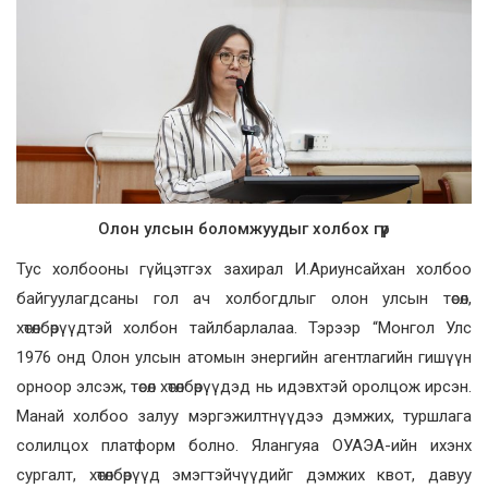
Олон улсын боломжуудыг холбох гүүр
Тус холбооны гүйцэтгэх захирал И.Ариунсайхан холбоо
байгуулагдсаны гол ач холбогдлыг олон улсын төсөл,
хөтөлбөрүүдтэй холбон тайлбарлалаа. Тэрээр “Монгол Улс
1976 онд Олон улсын атомын энергийн агентлагийн гишүүн
орноор элсэж, төсөл хөтөлбөрүүдэд нь идэвхтэй оролцож ирсэн.
Манай холбоо залуу мэргэжилтнүүдээ дэмжих, туршлага
солилцох платформ болно. Ялангуяа ОУАЭА-ийн ихэнх
сургалт, хөтөлбөрүүд эмэгтэйчүүдийг дэмжих квот, давуу