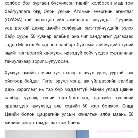
холбоо бол зургаан бүсчилсэн тивийг холбосон маш том
байгууллага бөгөөд Олон улсын Атомын энергийн агентлаг
(ОУАЭА)-тай зэрэгцэн үйл ажиллагаа явуулдаг. Сүүлийн
үед дэлхий даяар цөмийн салбарын эмэгтэйчүүдийн эзлэх
байр суурь 50 хувиар өслөө. Бид энэ чиг хандлагыг дагахаас
гадна Монгол Улсад энэ салбарт буй эмэгтэйчүүдийн хүний
нөөцийг тогтвортой хөгжүүлж, ирээдүй хойч үедээ сурталчлан
таниулахаар зориг шулуудсан.
Хүмүүс цөмийн эрчим хүч гэхээр л шууд уран, уурхай гэж
ойлгоод байдаг. Гэтэл эрүүл мэнд, аж үйлдвэрийн салбар
дахь хэрэглээг нь тэр бүр мэддэггүй. Манай улсад цөмийн
салбар үүсэж, хүний нөөцөө бэлтгээд, дэлхийн түвшний
эрдэмтдээ төрүүлээд аль хэдийн 60 жил болжээ. Өнөөдөр
Цөмийн болон цацрагийн улсын хяналтын алба маань 50
жилийн ойгоо тэмдэглэх гэж байна.