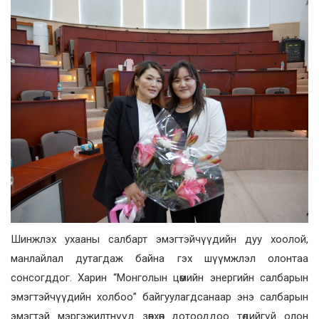
Шинжлэх ухааны салбарт эмэгтэйчүүдийн дуу хоолой,
манлайлал дутагдаж байна гэх шүүмжлэл олонтаа
сонсогддог. Харин “Монголын цөмийн энергийн салбарын
эмэгтэйчүүдийн холбоо” байгуулагдсанаар энэ салбарын
эмэгтэй мэргэжилтнүүд зөвхөн дотооддоо төдийгүй олон