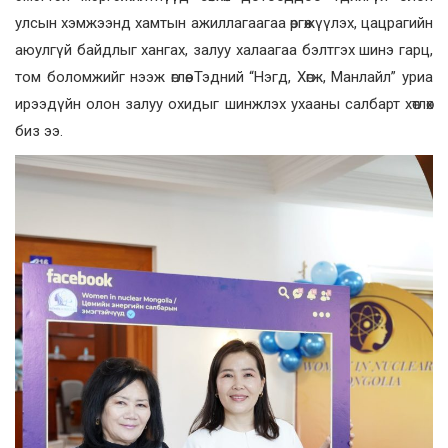
улсын хэмжээнд хамтын ажиллагаагаа өргөжүүлэх, цацрагийн
аюулгүй байдлыг хангах, залуу халаагаа бэлтгэх шинэ гарц,
том боломжийг нээж өглөө. Тэдний “Нэгд, Хөгж, Манлайл” уриа
ирээдүйн олон залуу охидыг шинжлэх ухааны салбарт хөтлөх
биз ээ.