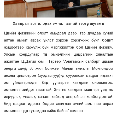
Хавдрыг эрт илрүүлэх эмчилгээний тэргүүн шугамд
Цөмийн физикийн ололт амьдрал дээр, тэр дундаа хүний
алтан амийг аврах үйлст хэрхэн хэрэгжиж буйг бодит
жишээгээр харуулж буй мэргэжилтэн бол Цөмийн физикч,
Улсын хоёрдугаар төв эмнэлгийн цацрагийн хяналтын
ажилтан Ц.Дагий юм. Тэрээр “Анагаахын салбарт цөмийн
энерги хөгжөөд 50 жил болжээ. Манай эмнэлэг Монголдоо
анхны циклотрон (хурдасгуур)-д суурилсан цацраг идэвхт
эм үйлдвэрлэдэг бөгөөд үүгээрээ хавдрын оношилгоо,
эмчилгээ хийдэг тасагтай. Энэ нь хавдрыг маш эрт үед нь
илрүүлэх, үнэлэх, хяналт хийхэд онцгой ач холбогдолтой.
Бид цацраг идэвхт бодис ашиглан хүний амь нас аврах
эмчилгээг өдөр тутамдаа хийж байна” хэмээв.