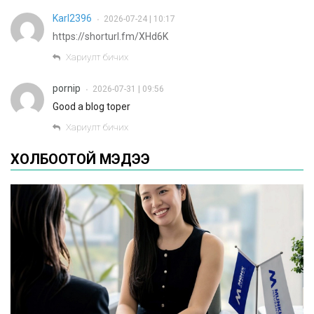
Karl2396
2026-07-24 | 10:17
•
https://shorturl.fm/XHd6K
Хариулт бичих
pornip
2026-07-31 | 09:56
•
Good a blog toper
Хариулт бичих
ХОЛБООТОЙ МЭДЭЭ