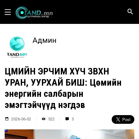
Админ
ЦӨМИЙН ЭРЧИМ ХҮЧ ЗӨВХӨН
УРАН, УУРХАЙ БИШ: Цөмийн
энергийн салбарын
эмэгтэйчүүд нэгдэв
2026-06-02
522
5