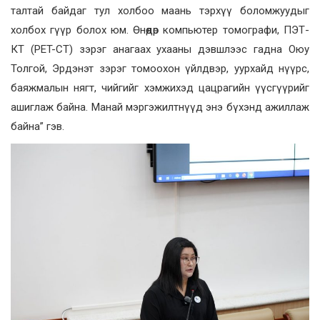
талтай байдаг тул холбоо маань тэрхүү боломжуудыг
холбох гүүр болох юм. Өнөөдөр компьютер томографи, ПЭТ-
КТ (PET-CT) зэрэг анагаах ухааны дэвшлээс гадна Оюу
Толгой, Эрдэнэт зэрэг томоохон үйлдвэр, уурхайд нүүрс,
баяжмалын нягт, чийгийг хэмжихэд цацрагийн үүсгүүрийг
ашиглаж байна. Манай мэргэжилтнүүд энэ бүхэнд ажиллаж
байна” гэв.