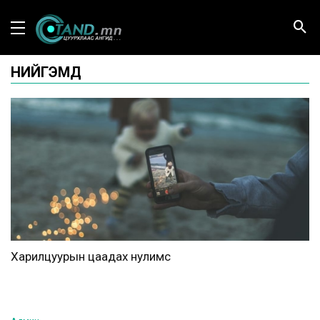
НИЙГЭМД
Харилцуурын цаадах нулимс