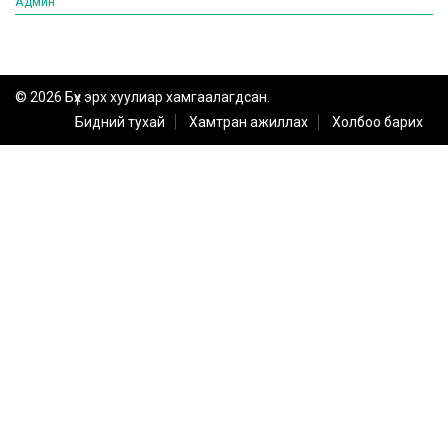
Админ
© 2026 Бүх эрх хуулиар хамгаалагдсан.
Бидний тухай
Хамтран ажиллах
Холбоо барих