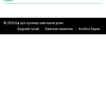
Админ
© 2026 Бүх эрх хуулиар хамгаалагдсан.
Бидний тухай
Хамтран ажиллах
Холбоо барих