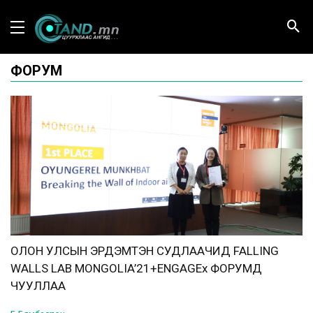
ФОРУМ
ОЛОН УЛСЫН ЭРДЭМТЭН СУДЛААЧИД FALLING
WALLS LAB MONGOLIA’21+ENGAGEx ФОРУМД
ЧУУЛЛАА