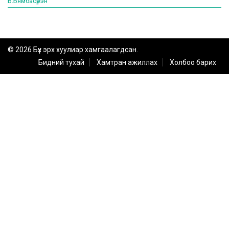
Б.Бямбасүрэн
© 2026 Бүх эрх хуулиар хамгаалагдсан.
Бидний тухай
Хамтран ажиллах
Холбоо барих