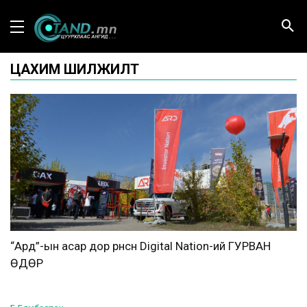
ЦАХИМ ШИЛЖИЛТ
“Ард”-ын асар дор өрнөсөн Digital Nation-ий ГУРВАН
ӨДӨР