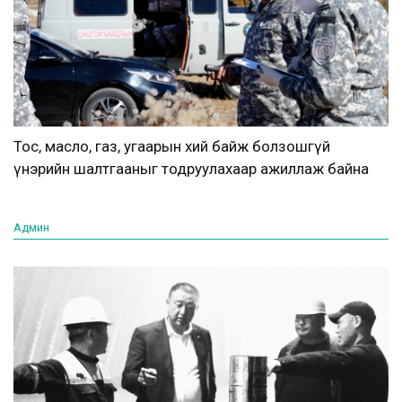
Тос, масло, газ, угаарын хий байж болзошгүй
үнэрийн шалтгааныг тодруулахаар ажиллаж байна
Админ