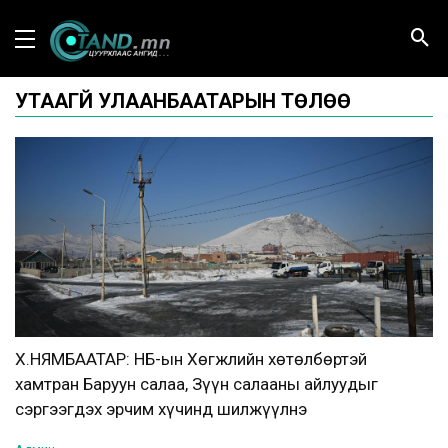
УТААГҮЙ УЛААНБААТАРЫН ТӨЛӨӨ
Х.НЯМБААТАР: НҮБ-ын Хөгжлийн хөтөлбөртэй
хамтран Баруун салаа, Зүүн салааны айлуудыг
сэргээгдэх эрчим хүчинд шилжүүлнэ