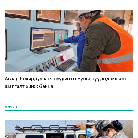
Агаар бохирдуулагч суурин эх үүсвэрүүдэд хяналт
шалгалт хийж байна
Админ