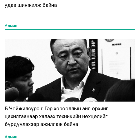
удаа шинжилж байна
Админ
Б.Чойжилсүрэн: Гэр хорооллын айл өрхийг
цахилгаанаар халаах техникийн нөхцөлийг
бүрдүүлэхээр ажиллаж байна
Админ