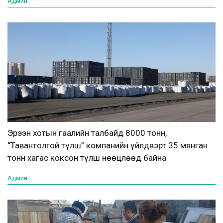
Админ
Эрээн хотын гаалийн талбайд 8000 тонн,
“Тавантолгой түлш” компанийн үйлдвэрт 35 мянган
тонн хагас коксон түлш нөөцлөөд байна
Админ