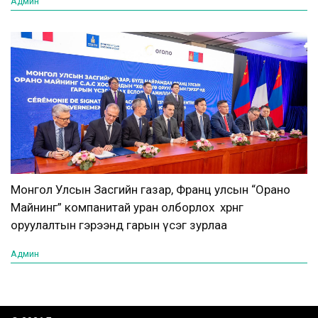
Админ
Монгол Улсын Засгийн газар, Франц улсын “Орано
Майнинг” компанитай уран олборлох хөрөнгө
оруулалтын гэрээнд гарын үсэг зурлаа
Админ