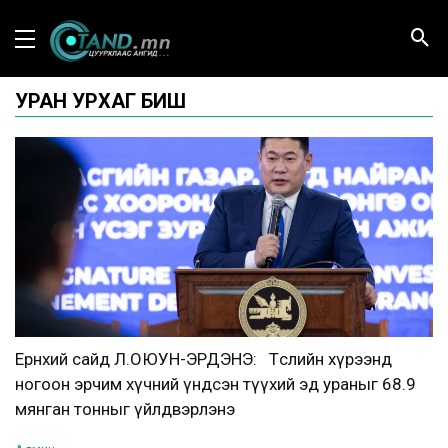
УРАН УРХАГ БИШ
Ерөнхий сайд Л.ОЮУН-ЭРДЭНЭ: Төслийн хүрээнд
ногоон эрчим хүчний үндсэн түүхий эд ураныг 68.9
мянган тонныг үйлдвэрлэнэ