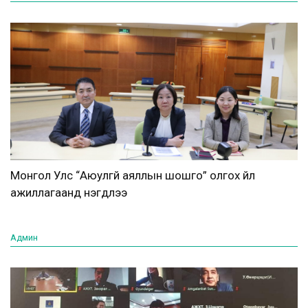
Монгол Улс “Аюулгүй аяллын шошго” олгох үйл
ажиллагаанд нэгдлээ
Админ