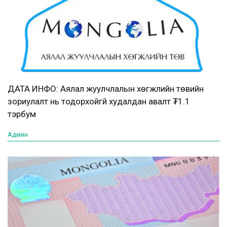
ДАТА ИНФО: Аялал жуулчлалын хөгжлийн төвийн
зориулалт нь тодорхойгүй худалдан авалт ₮1.1
тэрбум
Админ