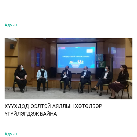
Админ
ХҮҮХДЭД ЭЭЛТЭЙ АЯЛЛЫН ХӨТӨЛБӨР
ҮГҮЙЛЭГДЭЖ БАЙНА
Админ