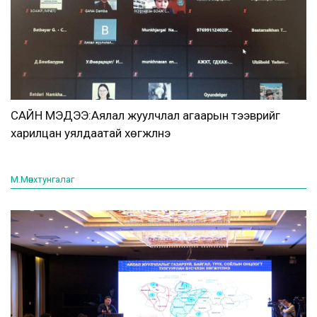
САЙН МЭДЭЭ:Аялал жуулчлал агаарын тээврийг
харилцан уялдаатай хөгжүүлнэ
М.Мөнхтунгалаг