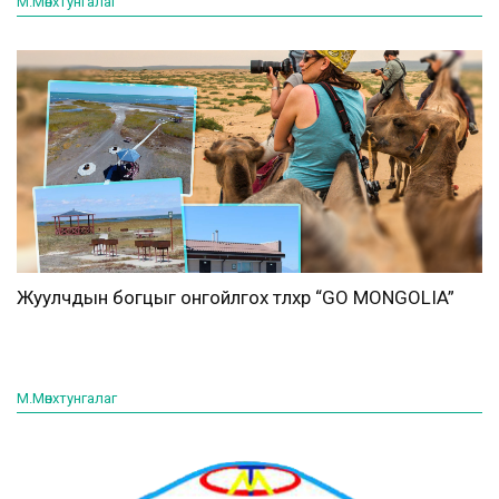
М.Мөнхтунгалаг
Жуулчдын богцыг онгойлгох түлхүүр “GO MONGOLIA”
М.Мөнхтунгалаг