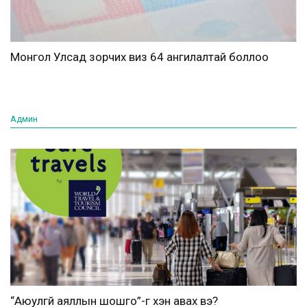
Монгол Улсад зорчих виз 64 ангилалтай боллоо
Админ
“Аюулгүй аяллын шошго”-г хэн авах вэ?