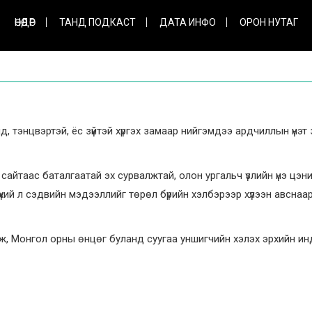
ӨНӨӨДӨР
ТАНД ПОДКАСТ
ДАТА ИНФО
ОРОН НУТАГ
, тэнцвэртэй, ёс зүйтэй хүргэх замаар нийгэмдээ ардчиллын үнэт 
сайтаас баталгаатай эх сурвалжтай, олон ургальч үзлийн үнэ цэн
хий л сэдвийн мэдээллийг төрөл бүрийн хэлбэрээр хүлээн авснаа
ахиж, Монгол орны өнцөг буланд суугаа уншигчийн хэлэх эрхийн и