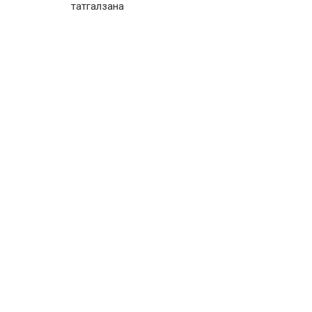
татгалзана