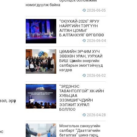
оролцох боломжийг
нэмэгдүүлж байна
2026-06-05
“ОЮУХАЙ-2026” ЯРУУ
НАЙРГИЙН ТЭРГҮҮН
АЛТАН ЦОМЫГ
Б.АЛТАНХУЯГ ӨРГӨЛӨӨ
2026-06-04
ЦӨМИЙН ЭРЧИМ ХҮЧ
ЗӨВХӨН УРАН, УУРХАЙ
БИШ: Цөмийн энергийн
салбарын эмэгтэйчүүд
нэгдэв
2026-06-02
“ЭРДЭНЭС
ТАВАНТОЛГОЙ” ХК-ИЙН
ХУВЬЦАА
л, эрүүл
ЭЗЭМШИГЧДИЙН
ЭЭЛЖИТ ХУРАЛ
БОЛЛОО
2026-04-28
Монголын санхүүгийн
салбарт “Даатгагчийн
эс
баталгаа” шинэ гарц,