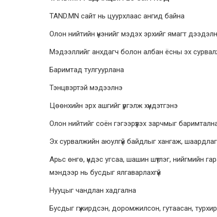
TAND.MN сайт нь цуурхлаас ангид байна
Олон нийтийн үнэнийг мэдэх эрхийг ямагт дээдэл
Мэдээллийг анхдагч болон албан ёсны эх сурвал
Баримтад тулгуурлана
Тэнцвэртэй мэдээлнэ
Цөөнхийн эрх ашгийг үргэлж хүндэтгэнэ
Олон нийтийг соён гэгээрүүлэх зарчмыг баримталн
Эх сурвалжийн аюулгүй байдлыг хангаж, шаардла
Арьс өнгө, үндэс угсаа, шашин шүтлэг, нийгмийн гара
мэндээр нь бусдыг ялгаварлахгүй
Нууцыг чандлан хадгална
Бусдыг гүжирдсэн, доромжилсон, гутаасан, турхи