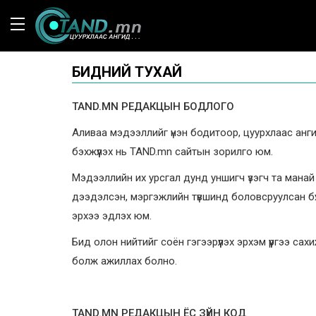
БИДНИЙ ТУХАЙ
TAND.MN РЕДАКЦЫН БОДЛОГО
Аливаа мэдээллийг үнэн бодитоор, цуурхлаас ангид
бэхжүүлэх нь TAND.mn сайтын зорилго юм.
Мэдээллийн их урсгал дунд уншигч үзэгч та манай 
дээдэлсэн, мэргэжлийн түвшинд боловсруулсан бү
эрхээ эдлэх юм.
Бид олон нийтийг соён гэгээрүүлэх эрхэм үүргээ с
болж ажиллах болно.
TAND.MN РЕДАКЦЫН ЁС ЗҮЙН КОД