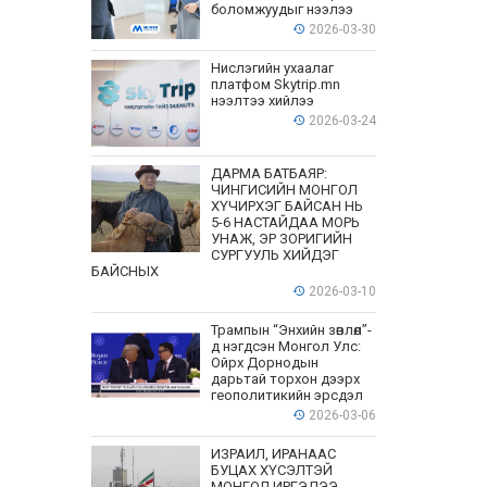
боломжуудыг нээлээ
2026-03-30
Нислэгийн ухаалаг
платфом Skytrip.mn
нээлтээ хийлээ
2026-03-24
ДАРМА БАТБАЯР:
ЧИНГИСИЙН МОНГОЛ
ХҮЧИРХЭГ БАЙСАН НЬ
5-6 НАСТАЙДАА МОРЬ
УНАЖ, ЭР ЗОРИГИЙН
СУРГУУЛЬ ХИЙДЭГ
БАЙСНЫХ
2026-03-10
Трампын “Энхийн зөвлөл”-
д нэгдсэн Монгол Улс:
Ойрх Дорнодын
дарьтай торхон дээрх
геополитикийн эрсдэл
2026-03-06
ИЗРАИЛ, ИРАНААС
БУЦАХ ХҮСЭЛТЭЙ
МОНГОЛ ИРГЭДЭЭ