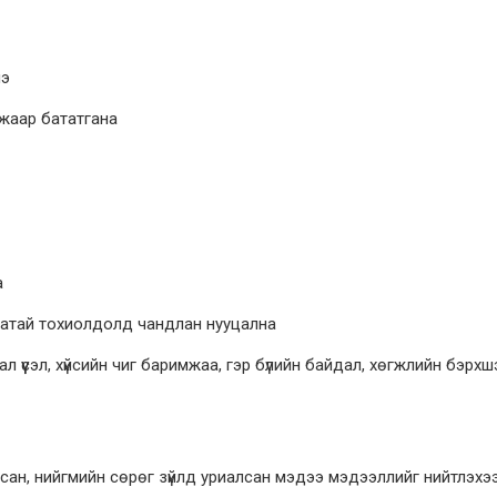
нэ
жаар бататгана
а
гатай тохиолдолд чандлан нууцална
л үүсэл, хүйсийн чиг баримжаа, гэр бүлийн байдал, хөгжлийн бэрхшээ
рсан, нийгмийн сөрөг зүйлд уриалсан мэдээ мэдээллийг нийтлэхэ