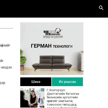
зүйлийг
ийг
р мэдэх
Шинэ
Их уншсан
ндэр
Г.Хонгорзул:
Даатгагчийн баталгаа
бизнесийн эргэлтийн
хөрөнгийг хамгаалж,
томоохон төслүүдэд