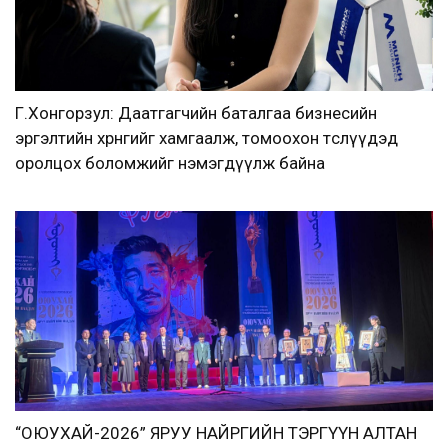
Г.Хонгорзул: Даатгагчийн баталгаа бизнесийн
эргэлтийн хөрөнгийг хамгаалж, томоохон төслүүдэд
оролцох боломжийг нэмэгдүүлж байна
“ОЮУХАЙ-2026” ЯРУУ НАЙРГИЙН ТЭРГҮҮН АЛТАН