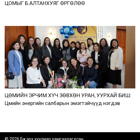
ЦОМЫГ Б.АЛТАНХУЯГ ӨРГӨЛӨӨ
ЦӨМИЙН ЭРЧИМ ХҮЧ ЗӨВХӨН УРАН, УУРХАЙ БИШ:
Цөмийн энергийн салбарын эмэгтэйчүүд нэгдэв
© 2026 Бүх эрх хуулиар хамгаалагдсан.