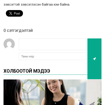
зэвсэгтэй зэвсэглэсэн байгаа юм байна.
0 cэтгэгдэлтэй
ХОЛБООТОЙ МЭДЭЭ