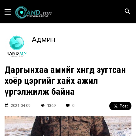
Админ
Даргынхаа амийг хөнөөгөөд зугтсан
хоёр цэргийг хайх ажил
үргэлжилж байна
2021-04-09
1369
0