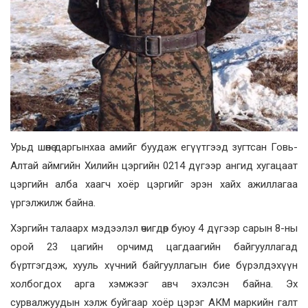
Урьд шөнө даргынхаа амийг буудаж егүүтгээд зугтсан Говь-
Алтай аймгийн Хилийн цэргийн 0214 дүгээр ангид хугацаат
цэргийн алба хаагч хоёр цэргийг эрэн хайх ажиллагаа
үргэлжилж байна.
Хэргийн талаарх мэдээлэл өчигдөр буюу 4 дүгээр сарын 8-ны
орой 23 цагийн орчимд цагдаагийн байгууллагад
бүртгэгдэж, хууль хүчний байгууллагын бие бүрэлдэхүүн
холбогдох арга хэмжээг авч эхэлсэн байна. Эх
сурвалжуудын хэлж буйгаар хоёр цэрэг АКМ маркийн галт