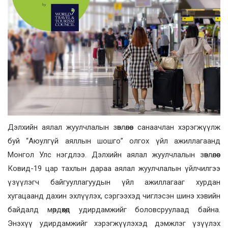
Дэлхийн аялал жуулчлалын зөвлөлөөс санаачлан хэрэгжүүлж
буй “Аюулгүй аяллын шошго” олгох үйл ажиллагаанд
Монгол Улс нэгдлээ. Дэлхийн аялал жуулчлалын зөвлөлөөс
Ковид-19 цар тахлын дараа аялал жуулчлалын үйлчилгээ
үзүүлэгч байгууллагуудын үйл ажиллагааг хурдан
хугацаанд дахин эхлүүлэх, сэргээхэд чиглэсэн шинэ хэвийн
байдалд мөрдөхөд удирдамжийг боловсруулаад байна.
Энэхүү удирдамжийг хэрэгжүүлэхэд дэмжлэг үзүүлэх