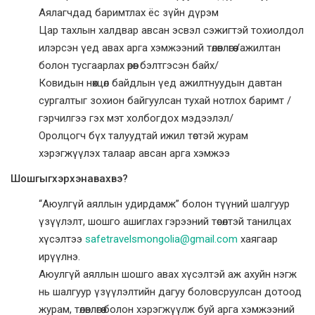
Аялагчдад баримтлах ёс зүйн дүрэм
Цар тахлын халдвар авсан эсвэл сэжигтэй тохиолдол
илэрсэн үед авах арга хэмжээний төлөвлөгөө /ажилтан
болон тусгаарлах өрөөг бэлтгэсэн байх/
Ковидын нөхцөл байдлын үед ажилтнуудын давтан
сургалтыг зохион байгуулсан тухай нотлох баримт /
гэрчилгээ гэх мэт холбогдох мэдээлэл/
Оролцогч бүх талуудтай ижил төстэй журам
хэрэгжүүлэх талаар авсан арга хэмжээ
Шошгыгхэрхэнавахвэ?
“Аюулгүй аяллын удирдамж” болон түүний шалгуур
үзүүлэлт, шошго ашиглах гэрээний төсөлтэй танилцах
хүсэлтээ
safetravelsmongolia@gmail.com
хаягаар
ирүүлнэ.
Аюулгүй аяллын шошго авах хүсэлтэй аж ахуйн нэгж
нь шалгуур үзүүлэлтийн дагуу боловсруулсан дотоод
журам, төлөвлөгөө болон хэрэгжүүлж буй арга хэмжээний