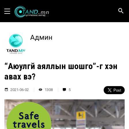
Админ
“Аюулгүй аяллын шошго”-г хэн
авах вэ?
2021-06-02
1308
5