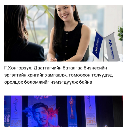
Г.Хонгорзул: Даатгагчийн баталгаа бизнесийн
эргэлтийн хөрөнгийг хамгаалж, томоохон төслүүдэд
оролцох боломжийг нэмэгдүүлж байна