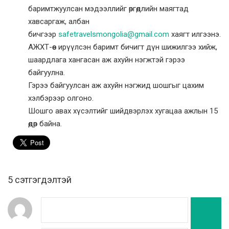
баримтжуулсан мэдээллийг өргөдлийн маягтад
хавсаргаж, албан
бичгээр
safetravelsmongolia@gmail.com
хаягт илгээнэ.
АЖХТ-өөс ирүүлсэн баримт бичигт дүн шижилгээ хийж,
шаардлага хангасан аж ахуйн нэгжтэй гэрээ
байгуулна.
Гэрээ байгуулсан аж ахуйн нэгжид шошгыг цахим
хэлбэрээр олгоно.
Шошго авах хүсэлтийг шийдвэрлэх хугацаа ажлын 15
өдөр байна.
5 cэтгэгдэлтэй