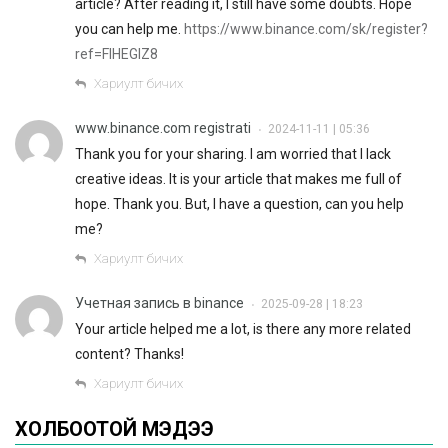
article? After reading it, I still have some doubts. Hope
you can help me.
https://www.binance.com/sk/register?
ref=FIHEGIZ8
Хариулт бичих
www.binance.com registrati
2024-11-11 | 05:36
•
Thank you for your sharing. I am worried that I lack
creative ideas. It is your article that makes me full of
hope. Thank you. But, I have a question, can you help
me?
Хариулт бичих
Учетная запись в binance
2025-09-28 | 18:23
•
Your article helped me a lot, is there any more related
content? Thanks!
Хариулт бичих
ХОЛБООТОЙ МЭДЭЭ