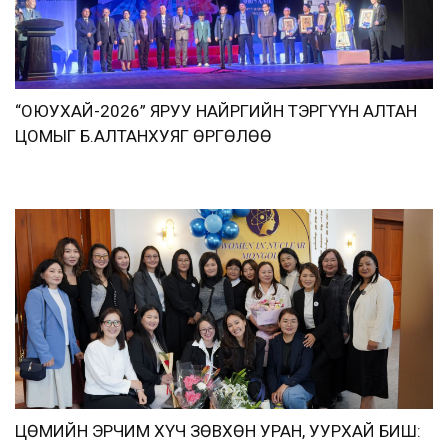
“ОЮУХАЙ-2026” ЯРУУ НАЙРГИЙН ТЭРГҮҮН АЛТАН
ЦОМЫГ Б.АЛТАНХУЯГ ӨРГӨЛӨӨ
ЦӨМИЙН ЭРЧИМ ХҮЧ ЗӨВХӨН УРАН, УУРХАЙ БИШ: