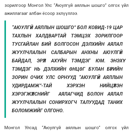
зорилгоор Монгол Улс “Аюулгүй аяллын шошго” олгох үйл
ажиллагааг албан ёсоор эхлүүллээ.
“АЮУЛГҮЙ АЯЛЛЫН ШОШГО” БОЛ КОВИД-19 ЦАР
ТАХЛЫН ХАЛДВАРТАЙ ТЭМЦЭХ ЗОРИЛГООР
ТУСГАЙЛАН БИЙ БОЛГОСОН ДЭЛХИЙН АЯЛАЛ
ЖУУЛЧЛАЛЫН САЛБАРЫН АНХНЫ АЮУЛГҮЙ
БАЙДАЛ, ЭРҮҮЛ АХУЙН ТЭМДЭГ ЮМ. ЭНЭХҮҮ
ТЭМДЭГ НЬ ДЭЛХИЙН ӨНЦӨГ БУЛАН БҮРИЙН
ЗОРИН ОЧИХ УЛС ОРНУУД “АЮУЛГҮЙ АЯЛЛЫН
УДИРДАМЖ”-ТАЙ ХЭРХЭН НИЙЦҮҮЛЭН
ХЭРЭГЖҮҮЛСНИЙГ АЯЛАГЧИД БОЛОН АЯЛАЛ
ЖУУЛЧЛАЛЫН СОНИРХОГЧ ТАЛУУДАД ТАНИХ
БОЛОМЖИЙГ ОЛГОНО.
Монгол Улсад “Аюулгүй аяллын шошго” олгох үйл