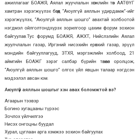
ажиллагааг БОАЖЯ, Аялал жуучлалын хөгжлийн төв ААТӨҮГ
хамтран хэрэгжүүлэх бөгөөд “Аюулгүй аяллын удирдамж”-ийг
хэрэгжүүлэх, “Аюулгүй аяллын шошго” авахтай холбоотой
нэгдмэл ойлголтондхүрэх зорилгоор цахим форум зохион
байгуулав.Тус форумд БОАЖЯ, АЖХТ, Нийслэлийн Аялал
жуулчлалын газар, Иргэний нисэхийн ерөнхий газар, эрүүл
мэндийн байгууллагууд, ЗТХЯ, мэргэжлийн холбоод, 21
аймгийн БОАЖГ зэрэг салбар бүрийн төлөөлөл оролцож,
“Аюулгүй аяллын шошго” олгох үйл явцын талаар нэгдсэн
мэдээлэл авсан юм.
Аюулгүй аяллын шошгыг хэн авах боломжтой вэ?
Агаарын тээвэр
Богино хугацааны түрээс
Зочлох үйлчилгээ
Нисэх онгоцны буудал
Хурал, цуглаан арга хэмжээ зохион байгуулах