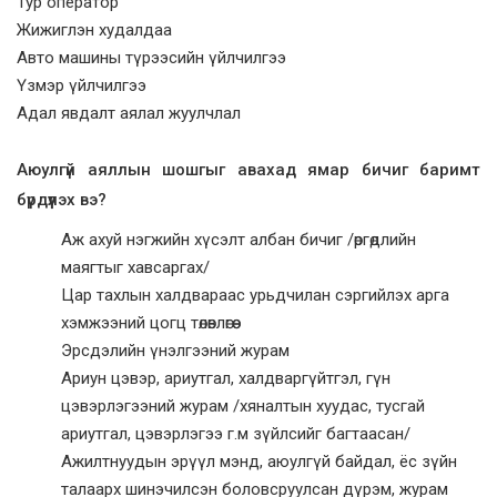
Тур оператор
Жижиглэн худалдаа
Авто машины түрээсийн үйлчилгээ
Үзмэр үйлчилгээ
Адал явдалт аялал жуулчлал
Аюулгүй аяллын шошгыг авахад ямар бичиг баримт
бүрдүүлэх вэ?
Аж ахуй нэгжийн хүсэлт албан бичиг /өргөдлийн
маягтыг хавсаргах/
Цар тахлын халдвараас урьдчилан сэргийлэх арга
хэмжээний цогц төлөвлөгөө
Эрсдэлийн үнэлгээний журам
Ариун цэвэр, ариутгал, халдваргүйтгэл, гүн
цэвэрлэгээний журам /хяналтын хуудас, тусгай
ариутгал, цэвэрлэгээ г.м зүйлсийг багтаасан/
Ажилтнуудын эрүүл мэнд, аюулгүй байдал, ёс зүйн
талаарх шинэчилсэн боловсруулсан дүрэм, журам