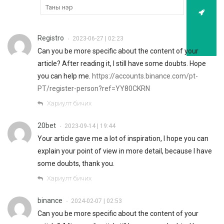
Registro
2023-06-27 | 02:23
•
Can you be more specific about the content of your
article? After reading it, I still have some doubts. Hope
you can help me.
https://accounts.binance.com/pt-
PT/register-person?ref=YY80CKRN
Хариулт бичих
20bet
2023-09-14 | 19:44
•
Your article gave me a lot of inspiration, I hope you can
explain your point of view in more detail, because I have
some doubts, thank you.
Хариулт бичих
binance
2024-02-07 | 02:53
•
Can you be more specific about the content of your