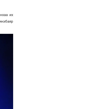
ынхаа их
инэбаяр