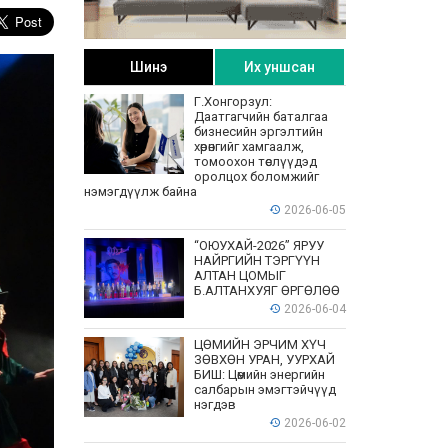
Шинэ
Их уншсан
Г.Хонгорзул:
Даатгагчийн баталгаа
бизнесийн эргэлтийн
хөрөнгийг хамгаалж,
томоохон төслүүдэд
оролцох боломжийг
нэмэгдүүлж байна
2026-06-05
“ОЮУХАЙ-2026” ЯРУУ
НАЙРГИЙН ТЭРГҮҮН
АЛТАН ЦОМЫГ
Б.АЛТАНХУЯГ ӨРГӨЛӨӨ
2026-06-04
ЦӨМИЙН ЭРЧИМ ХҮЧ
ЗӨВХӨН УРАН, УУРХАЙ
БИШ: Цөмийн энергийн
салбарын эмэгтэйчүүд
нэгдэв
2026-06-02