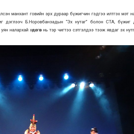
элсэн манхант говийн эрх дураар бүжигчин гэдгээ илтгэх мэт 
иг дэглээч Б.Норовбанзадын “Эх нутаг” болон СТА, бүжиг 
 уян налархай хөдөлгөөн нь тэр чигтээ сэтгэлдээ тээж явдаг эх нут