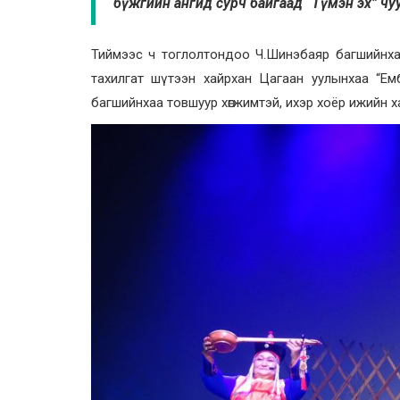
бүжгийн ангид сурч байгаад “Түмэн эх” чу
Тиймээс ч тоглолтондоо Ч.Шинэбаяр багшийнхаа 
тахилгат шүтээн хайрхан Цагаан уулынхаа “Емб
багшийнхаа товшуур хөгжимтэй, ихэр хоёр ижийн х