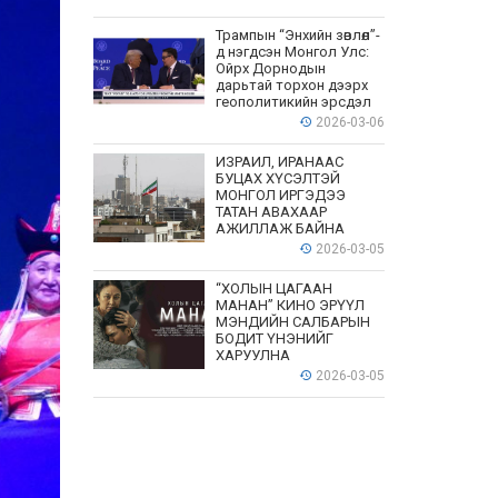
Трампын “Энхийн зөвлөл”-
д нэгдсэн Монгол Улс:
Ойрх Дорнодын
дарьтай торхон дээрх
геополитикийн эрсдэл
2026-03-06
ИЗРАИЛ, ИРАНААС
БУЦАХ ХҮСЭЛТЭЙ
МОНГОЛ ИРГЭДЭЭ
ТАТАН АВАХААР
АЖИЛЛАЖ БАЙНА
2026-03-05
“ХОЛЫН ЦАГААН
МАНАН” КИНО ЭРҮҮЛ
МЭНДИЙН САЛБАРЫН
БОДИТ ҮНЭНИЙГ
ХАРУУЛНА
2026-03-05