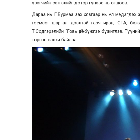
үзэгчийн сэтгэлийг дотор гүнээс нь огшоов.
Дараа нь Г.Бурмаа зах хязгаар нь үл мэдэгдэх 
гоёмсог шаргал дээлтэй гарч ирэн, СТА, бүж
Т.Содгэрэлийн “Говь өөрөө” бүжгээ бүжиглэв. Түүний
торгон салхи байлаа.