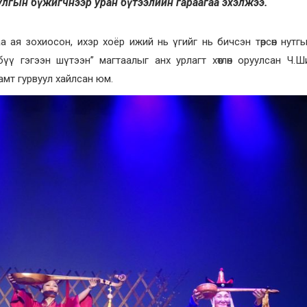
улгын бүжигчнээр уран бүтээлийн гараагаа эхэлжээ.
ая зохиосон, ихэр хоёр ижий нь үгийг нь бичсэн төрсөн нутг
үү гэгээн шүтээн” магтаалыг анх урлагт хөтлөн оруулсан Ч.Ш
амт гурвуул хайлсан юм.