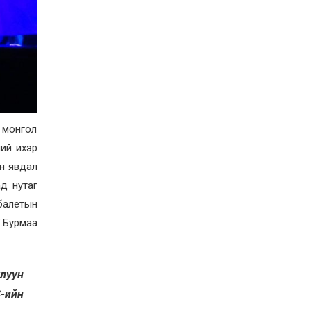
 монгол
ний ихэр
ан явдал
ад нутаг
балетын
Г.Бурмаа
улуун
-ийн