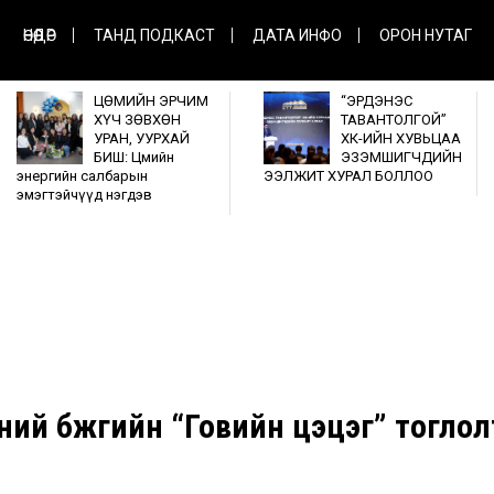
ӨНӨӨДӨР
ТАНД ПОДКАСТ
ДАТА ИНФО
ОРОН НУТАГ
ЦӨМИЙН ЭРЧИМ
“ЭРДЭНЭС
ХҮЧ ЗӨВХӨН
ТАВАНТОЛГОЙ”
УРАН, УУРХАЙ
ХК-ИЙН ХУВЬЦАА
БИШ: Цөмийн
ЭЗЭМШИГЧДИЙН
энергийн салбарын
ЭЭЛЖИТ ХУРАЛ БОЛЛОО
эмэгтэйчүүд нэгдэв
ний бүжгийн “Говийн цэцэг” тоглол