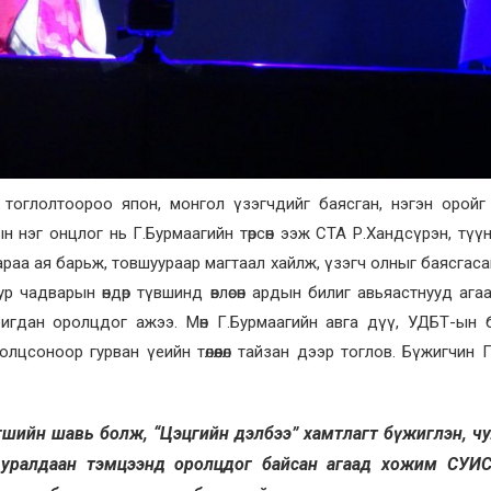
 тоглолтоороо япон, монгол үзэгчдийг баясган, нэгэн оройг
 нэг онцлог нь Г.Бурмаагийн төрсөн ээж СТА Р.Хандсүрэн, түү
раа ая барьж, товшуураар магтаал хайлж, үзэгч олныг баясгас
ур чадварын өндөр түвшинд өвлөсөн ардын билиг авьяастнууд ага
игдан оролцдог ажээ. Мөн Г.Бурмаагийн авга дүү, УДБТ-ын 
цсоноор гурван үеийн төлөөлөл тайзан дээр тоглов. Бүжигчин 
агшийн шавь болж, “Цэцгийн дэлбээ” хамтлагт бүжиглэн, ч
 уралдаан тэмцээнд оролцдог байсан агаад хожим СУИС