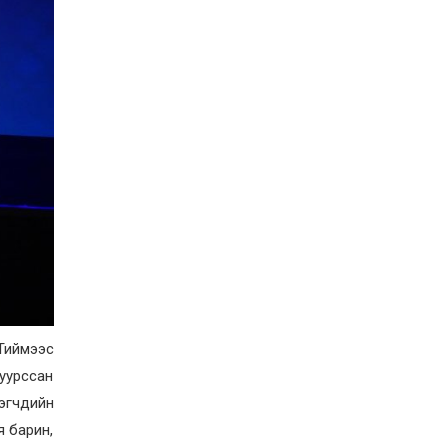
 Тиймээс
дуурссан
зэгчдийн
я барин,