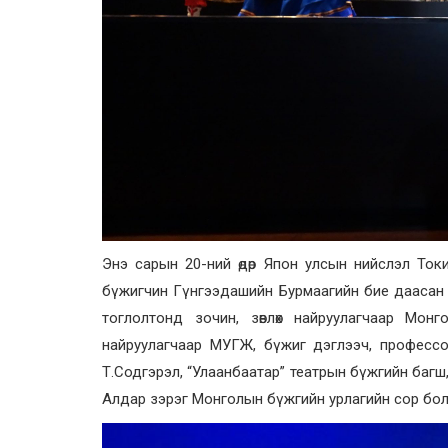
Энэ сарын 20-ний өдөр Япон улсын нийслэл Ток
бүжигчин Гүнгээдашийн Бурмаагийн бие даасан а
тоглолтонд зочин, зөвлөх найруулагчаар Мон
найруулагчаар МУГЖ, бүжиг дэглээч, профессо
Т.Содгэрэл, “Улаанбаатар” театрын бүжгийн багш
Алдар зэрэг Монголын бүжгийн урлагийн сор бол