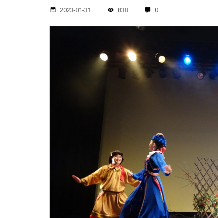
2023-01-31
830
0