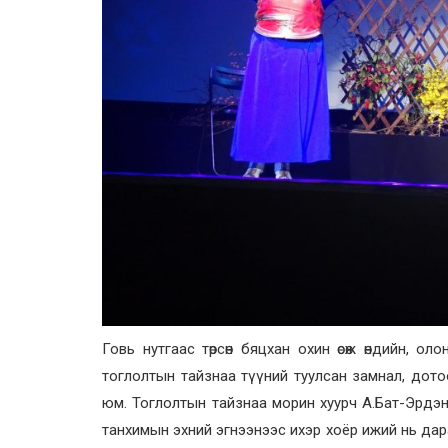
Говь нутгаас төрсөн бяцхан охин өсөж өндийн, 
тоглолтын тайзнаа түүний туулсан замнал, дото
юм. Тоглолтын тайзнаа морин хуурч А.Бат-Эрдэн
танхимын эхний эгнээнээс ихэр хоёр ижий нь дар