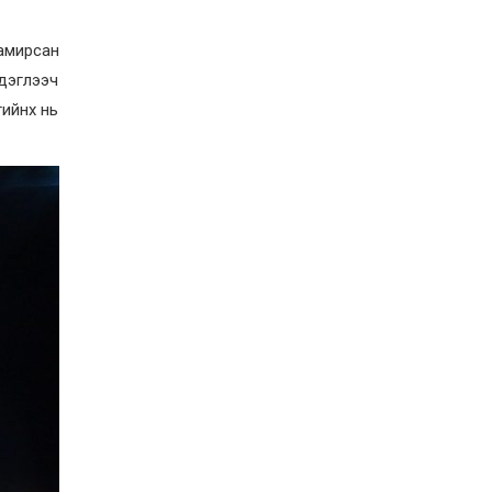
намирсан
дэглээч
гийнх нь