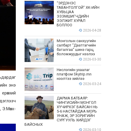
“ЭРДЭНЭС
ТАВАНТОЛГОЙ” ХК-ИЙН
ХУВЬЦАА
ЭЗЭМШИГЧДИЙН
ЭЭЛЖИТ ХУРАЛ
БОЛЛОО
2026-04-28
Монголын санхүүгийн
салбарт “Даатгагчийн
баталгаа” шинэ гарц,
боломжуудыг нээлээ
2026-03-30
Нислэгийн ухаалаг
платфом Skytrip.mn
ьдардаг
нээлтээ хийлээ
2026-03-24
рийн энэ
ерөнхий
ДАРМА БАТБАЯР:
дэглээч
ЧИНГИСИЙН МОНГОЛ
ХҮЧИРХЭГ БАЙСАН НЬ
 Э.Мөнх-
5-6 НАСТАЙДАА МОРЬ
УНАЖ, ЭР ЗОРИГИЙН
СУРГУУЛЬ ХИЙДЭГ
БАЙСНЫХ
2026-03-10