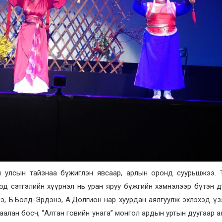
олон улсын тайзнаа бүжиглэн явсаар, арлын оронд суурьшжээ.
од сэтгэлийн хүүрнэл нь уран яруу бүжгийн хэмнэлээр бүтэн 
э, Б.Болд-Эрдэнэ, А.Долгион нар хуурдан аялгуулж эхлэхэд ү
аалан босч, “Алтан говийн унага” монгол ардын уртын дуугаар а