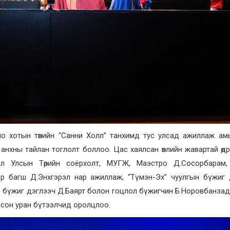
ио хотын төвийн “Санни Холл” танхимд тус улсад ажиллаж ам
нхны тайлан тоглолт боллоо. Цас хаялсан өвлийн жавартай өд
гол Улсын Төрийн соёрхолт, МУГЖ, Маэстро Д.Сосорбарам, 
р багш Д.Энхгэрэл нар ажиллаж, “Түмэн-Эх” чуулгын бүжиг 
, бүжиг дэглээч Д.Баярт болон гоцлол бүжигчин Б.Норовбанзад,
сон уран бүтээлчид оролцлоо.