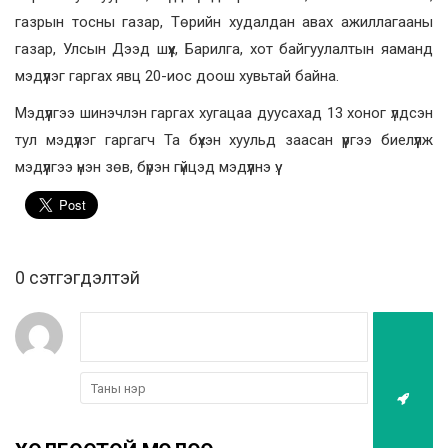
газрын тосны газар, Төрийн худалдан авах ажиллагааны
газар, Улсын Дээд шүүх, Барилга, хот байгуулалтын яаманд
мэдүүлэг гаргах явц 20-иос доош хувьтай байна.
Мэдүүлгээ шинэчлэн гаргах хугацаа дуусахад 13 хоног үлдсэн
тул мэдүүлэг гаргагч Та бүхэн хуульд заасан үүргээ биелүүлж
мэдүүлгээ үнэн зөв, бүрэн гүйцэд мэдүүлнэ үү.
0 cэтгэгдэлтэй