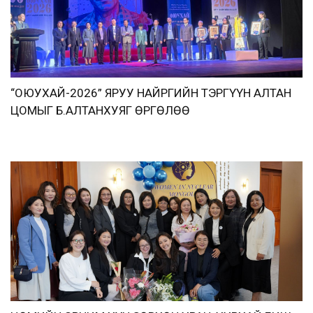
“ОЮУХАЙ-2026” ЯРУУ НАЙРГИЙН ТЭРГҮҮН АЛТАН
ЦОМЫГ Б.АЛТАНХУЯГ ӨРГӨЛӨӨ