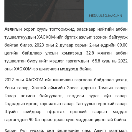
Авлигын эсрэг хууль тогтоомжид зааснаар нийтийн албан
тушаалтнуудын ХАСХОМ-ийг бүртгэх ажлыг зохион байгуулж
байгаа билээ. 2023 оны 2 дугаар сарын 2-ны өдрийн 09.00
цагийн байдлаар улсын хэмжээнд 32,8 мянган албан
тушаалтан буюу нийт мэдүүлэг гаргагчдын 65.8 хувь нь 2022
оны ХАСХОМ-ээ шинэчлэн мэдүүлээд байна.
2022 оны ХАСХОМ-ийг шинэчлэн гаргасан байдлаас үзэхэд
Усны газар, Хэнтий аймгийн Засаг даргын Тамгын газар,
Газар зохион байгуулалт, геодези зураг зүйн газар,
Гадаадын иргэн, харьяатын газар, Тагнуулын ерөнхий газар,
Шүүхийн шийдвэр гүйцэтгэх ерөнхий газрын мэдүүлэг
гаргагчдын 90 ба түүнээс дээш хувь мэдүүлсэн үзүүлэлттэй байна.
Харин Уул уурхай, хүнд үйлдвэрийн яам, Ашигт малтмал,