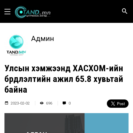
Админ
Улсын хэмжээнд ХАСХОМ-ийн
бүрдүүлэлтийн ажил 65.8 хувьтай
байна
2023-02-02
696
0