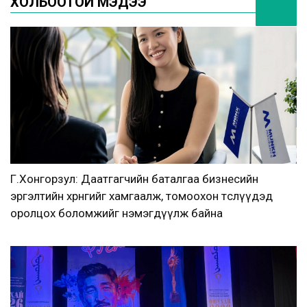
ХОЛБООТОЙ МЭДЭЭ
Г.Хонгорзул: Даатгагчийн баталгаа бизнесийн
эргэлтийн хөрөнгийг хамгаалж, томоохон төслүүдэд
оролцох боломжийг нэмэгдүүлж байна