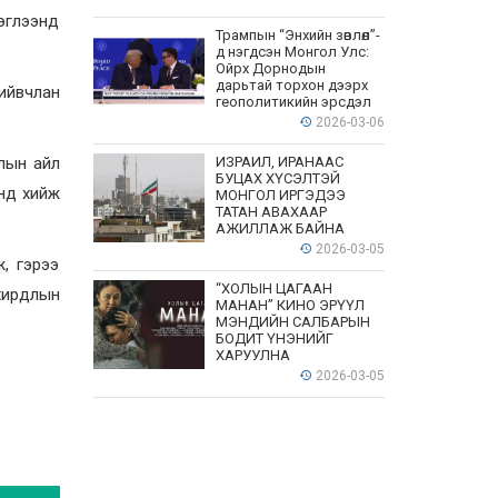
рэглээнд
Трампын “Энхийн зөвлөл”-
д нэгдсэн Монгол Улс:
Ойрх Дорнодын
дарьтай торхон дээрх
ийвчлан
геополитикийн эрсдэл
2026-03-06
ллын айл
ИЗРАИЛ, ИРАНААС
БУЦАХ ХҮСЭЛТЭЙ
онд хийж
МОНГОЛ ИРГЭДЭЭ
ТАТАН АВАХААР
АЖИЛЛАЖ БАЙНА
2026-03-05
, гэрээ
“ХОЛЫН ЦАГААН
хирдлын
МАНАН” КИНО ЭРҮҮЛ
МЭНДИЙН САЛБАРЫН
БОДИТ ҮНЭНИЙГ
ХАРУУЛНА
2026-03-05