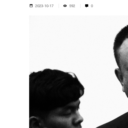
2023-10-17
592
0