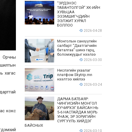
“ЭРДЭНЭС
ТАВАНТОЛГОЙ” ХК-ИЙН
ХУВЬЦАА
ЭЗЭМШИГЧДИЙН
ЭЭЛЖИТ ХУРАЛ
БОЛЛОО
2026-04-28
Монголын санхүүгийн
салбарт “Даатгагчийн
баталгаа” шинэ гарц,
боломжуудыг нээлээ
, Орчны
2026-03-30
уршилтын
Нислэгийн ухаалаг
вь хагас
платфом Skytrip.mn
нээлтээ хийлээ
2026-03-24
дарттай
ДАРМА БАТБАЯР:
ЧИНГИСИЙН МОНГОЛ
ХҮЧИРХЭГ БАЙСАН НЬ
гас кокс
5-6 НАСТАЙДАА МОРЬ
УНАЖ, ЭР ЗОРИГИЙН
СУРГУУЛЬ ХИЙДЭГ
БАЙСНЫХ
гдэмхий
2026-03-10