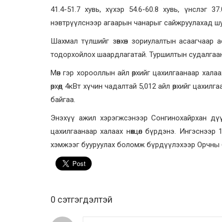
41.4-51.7 хувь, хүхэр 54.6-60.8 хувь, үнслэг 
нэвтрүүлснээр агаарын чанарыг сайжруулахад шуу
Шахмал түлшийг зөвхөн зориулалтын асаагчаар 
тодорхойлох шаардлагатай. Туршилтын судалгаан
Мөн гэр хорооллын айл өрхийг цахилгаанаар хала
өрхөд 4кВт хүчин чадалтай 5,012 айл өрхийг цахил
байгаа.
Энэхүү ажил хэрэгжсэнээр Сонгинохайрхан дүүр
цахилгаанаар халаах нөхцөл бүрдэнэ. Ингэснээ
хэмжээг бууруулах боломж бүрдүүлэхээр Орчны 
0 cэтгэгдэлтэй