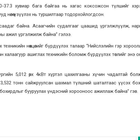
37.0-37.3 хувиар бага байгаа нь хагас коксожсон түлшийг хэ
д нөлөө үзүүлэх нь туршилтаар тодорхойлогдсон.
асаадаг байна. Асаагчийн судалгааг цаашид үргэлжлүүлж, нар
ы ажил үргэлжилж байна” гэлээ.
ах техникийн нөхцөлийг бүрдүүлэх талаар “Нийслэлийн гэр хороо
гаан халаагуур ашиглах техникийн боломж бүрдүүлэх төслийг энэ 
гийн 5,012 өрх 4кВт хүртэл цахилгааны хүчин чадалтай болж
р 13,532 тонн сайжруулсан шахмал түлшний шаталтаас үүсэх бо
бохирдлыг бууруулах үндэсний хорооноос ажиллаж байна” гэв.