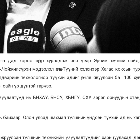
н дэд хороо өнөөдөр хуралдаж энэ үеэр Эрчим хүчний сайд
Чойжилсүрэн мэдээлэл өглөө. Түүний хэлснээр Хагас коксын т
двэрийн технологиор түүхий эдийг өөрчлөн явуулсан ба 100 ху
 сайн үр дүнтэй гарчээ.
зүүлэлтүүд нь БНХАУ, БНСУ, ХБНГУ, ОХУ зэрэг орнуудын стан
увь байхаар. Олон улсад шахмал түлшний үндсэн түүхий эд нь ха
жруулсан түлшний техникийн үзүүлэлтүүдийг харьцуулахад дэ