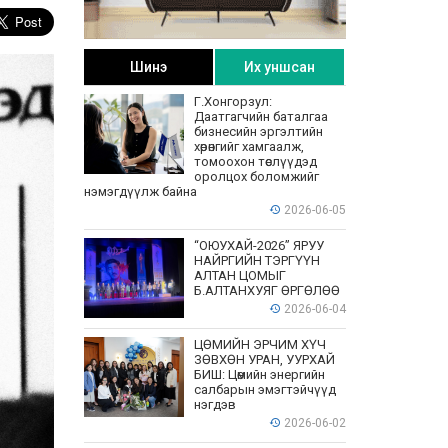
Шинэ
Их уншсан
Г.Хонгорзул:
Даатгагчийн баталгаа
бизнесийн эргэлтийн
хөрөнгийг хамгаалж,
томоохон төслүүдэд
оролцох боломжийг
нэмэгдүүлж байна
2026-06-05
“ОЮУХАЙ-2026” ЯРУУ
НАЙРГИЙН ТЭРГҮҮН
АЛТАН ЦОМЫГ
Б.АЛТАНХУЯГ ӨРГӨЛӨӨ
2026-06-04
ЦӨМИЙН ЭРЧИМ ХҮЧ
ЗӨВХӨН УРАН, УУРХАЙ
БИШ: Цөмийн энергийн
салбарын эмэгтэйчүүд
нэгдэв
2026-06-02