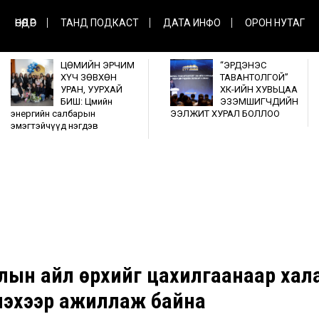
ӨНӨӨДӨР
ТАНД ПОДКАСТ
ДАТА ИНФО
ОРОН НУТАГ
ЦӨМИЙН ЭРЧИМ
“ЭРДЭНЭС
ХҮЧ ЗӨВХӨН
ТАВАНТОЛГОЙ”
УРАН, УУРХАЙ
ХК-ИЙН ХУВЬЦАА
БИШ: Цөмийн
ЭЗЭМШИГЧДИЙН
энергийн салбарын
ЭЭЛЖИТ ХУРАЛ БОЛЛОО
эмэгтэйчүүд нэгдэв
ллын айл өрхийг цахилгаанаар хал
үлэхээр ажиллаж байна