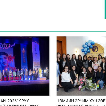
АЙ-2026” ЯРУУ
ЦӨМИЙН ЭРЧИМ ХҮЧ ЗӨ