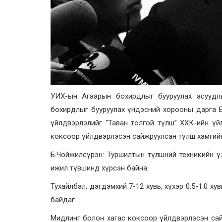
УИХ-ын Агаарын бохирдлыг бууруулах асуудлы
бохирдлыг бууруулах үндэсний хорооны дарга Б.
үйлдвэрлэлийг “Таван толгой түлш” ХХК-ийн үйл
коксоор үйлдвэрлэсэн сайжруулсан түлш хамгийн
Б.Чойжилсүрэн: Туршилтын түлшний техникийн ү
ижил түвшинд хүрсэн байна.
Тухайлбал, дэгдэмхий 7-12 хувь, хүхэр 0.5-1.0 х
байдаг.
Мидлинг болон хагас коксоор үйлдвэрлэсэн сай