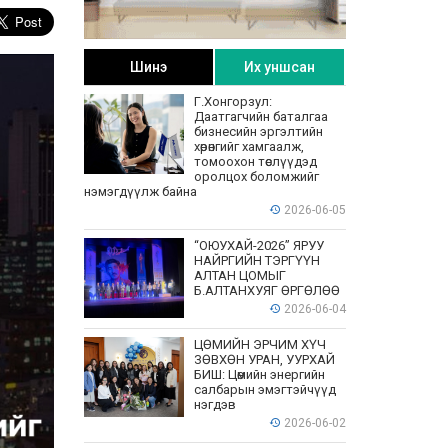
Шинэ
Их уншсан
Г.Хонгорзул:
Даатгагчийн баталгаа
бизнесийн эргэлтийн
хөрөнгийг хамгаалж,
томоохон төслүүдэд
оролцох боломжийг
нэмэгдүүлж байна
2026-06-05
“ОЮУХАЙ-2026” ЯРУУ
НАЙРГИЙН ТЭРГҮҮН
АЛТАН ЦОМЫГ
Б.АЛТАНХУЯГ ӨРГӨЛӨӨ
2026-06-04
ЦӨМИЙН ЭРЧИМ ХҮЧ
ЗӨВХӨН УРАН, УУРХАЙ
БИШ: Цөмийн энергийн
салбарын эмэгтэйчүүд
нэгдэв
2026-06-02