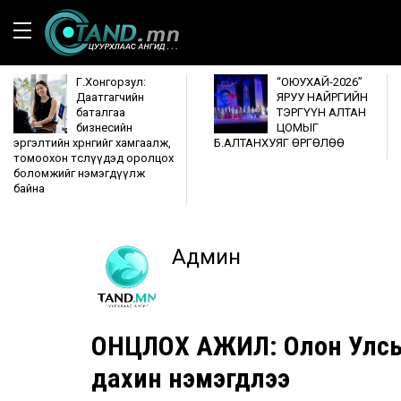
Г.Хонгорзул:
“ОЮУХАЙ-2026”
Даатгагчийн
ЯРУУ НАЙРГИЙН
баталгаа
ТЭРГҮҮН АЛТАН
бизнесийн
ЦОМЫГ
эргэлтийн хөрөнгийг хамгаалж,
Б.АЛТАНХУЯГ ӨРГӨЛӨӨ
томоохон төслүүдэд оролцох
боломжийг нэмэгдүүлж
байна
Админ
ОНЦЛОХ АЖИЛ: Олон Улсын
дахин нэмэгдлээ