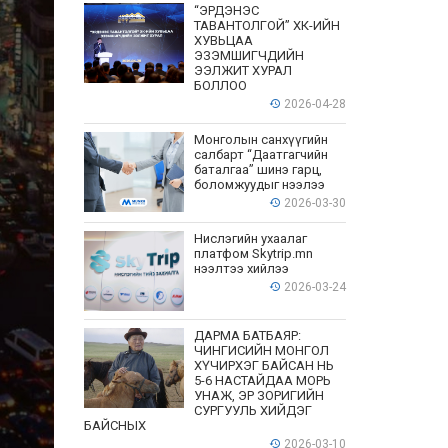
“ЭРДЭНЭС
ТАВАНТОЛГОЙ” ХК-ИЙН
ХУВЬЦАА
ЭЗЭМШИГЧДИЙН
ЭЭЛЖИТ ХУРАЛ
БОЛЛОО
2026-04-28
Монголын санхүүгийн
салбарт “Даатгагчийн
баталгаа” шинэ гарц,
боломжуудыг нээлээ
2026-03-30
Нислэгийн ухаалаг
платфом Skytrip.mn
нээлтээ хийлээ
2026-03-24
ДАРМА БАТБАЯР:
ЧИНГИСИЙН МОНГОЛ
ХҮЧИРХЭГ БАЙСАН НЬ
5-6 НАСТАЙДАА МОРЬ
УНАЖ, ЭР ЗОРИГИЙН
СУРГУУЛЬ ХИЙДЭГ
БАЙСНЫХ
2026-03-10