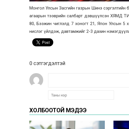
Монгол Улсын Засгийн газрын Шинэ сэргэлтийн бо
агаарын тээврийн салбарт дэвшүүлсэн ХЯМД Т
80, Бээжин чиглэлд 7 хоногт 21, Япон Улсын 5 х
нислэг үйлдэж, давтамжийг 2-3 дахин нэмэгдүүл
0 cэтгэгдэлтэй
ХОЛБООТОЙ МЭДЭЭ