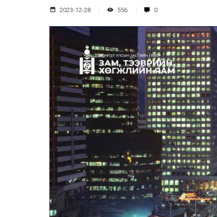
2023-12-28
556
0