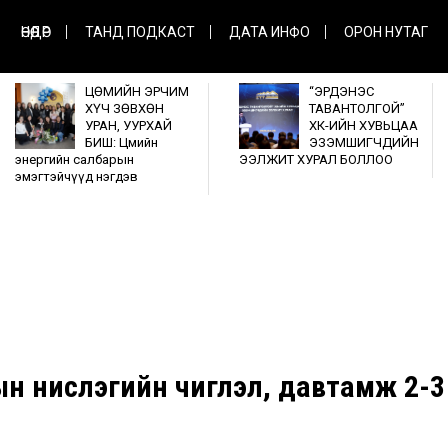
ӨНӨӨДӨР
ТАНД ПОДКАСТ
ДАТА ИНФО
ОРОН НУТАГ
ЦӨМИЙН ЭРЧИМ
“ЭРДЭНЭС
ХҮЧ ЗӨВХӨН
ТАВАНТОЛГОЙ”
УРАН, УУРХАЙ
ХК-ИЙН ХУВЬЦАА
БИШ: Цөмийн
ЭЗЭМШИГЧДИЙН
энергийн салбарын
ЭЭЛЖИТ ХУРАЛ БОЛЛОО
эмэгтэйчүүд нэгдэв
 нислэгийн чиглэл, давтамж 2-3