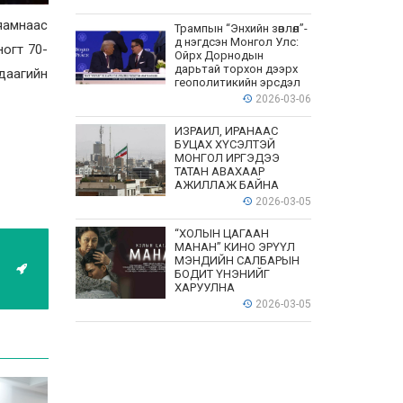
 яамнаас
Трампын “Энхийн зөвлөл”-
д нэгдсэн Монгол Улс:
огт 70-
Ойрх Дорнодын
дарьтай торхон дээрх
удаагийн
геополитикийн эрсдэл
2026-03-06
ИЗРАИЛ, ИРАНААС
БУЦАХ ХҮСЭЛТЭЙ
МОНГОЛ ИРГЭДЭЭ
ТАТАН АВАХААР
АЖИЛЛАЖ БАЙНА
2026-03-05
“ХОЛЫН ЦАГААН
МАНАН” КИНО ЭРҮҮЛ
МЭНДИЙН САЛБАРЫН
БОДИТ ҮНЭНИЙГ
ХАРУУЛНА
2026-03-05