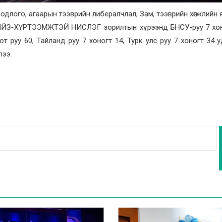
длого, агаарын тээврийн либералчлал, Зам, тээврийн хөгжлийн
ИЙЗ-ХҮРТЭЭМЖТЭЙ НИСЛЭГ зорилтын хүрээнд БНСУ-руу 7 хон
от руу 60, Тайланд руу 7 хоногт 14, Турк улс руу 7 хоногт 34 
лээ.