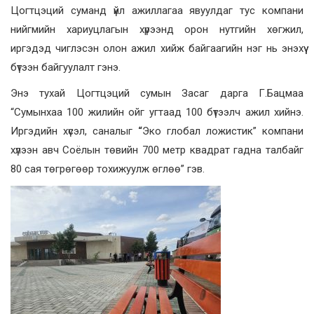
Цогтцэций суманд үйл ажиллагаа явуулдаг тус компани
нийгмийн хариуцлагын хүрээнд орон нутгийн хөгжил,
иргэдэд чиглэсэн олон ажил хийж байгаагийн нэг нь энэхүү
бүтээн байгуулалт гэнэ.
Энэ тухай Цогтцэций сумын Засаг дарга Г.Бацмаа
“Сумынхаа 100 жилийн ойг угтаад 100 бүтээлч ажил хийнэ.
Иргэдийн хүсэл, саналыг
“
Эко глобал ложистик” компани
хүлээн авч Соёлын төвийн 700 метр квадрат гадна талбайг
80 сая төгрөгөөр тохижуулж өглөө” гэв.