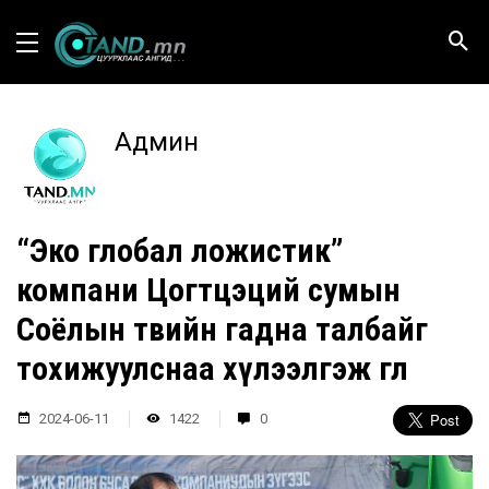
Админ
“Эко глобал ложистик”
компани Цогтцэций сумын
Соёлын төвийн гадна талбайг
тохижуулснаа хүлээлгэж өглөө
2024-06-11
1422
0