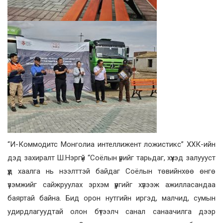
“И-Коммодитс Монголиа интеллижент ложистикс” ХХК-ийн
дэд захиралт Ш.Нэргүй “Соёлын үрийг тарьдаг, хүүхэд залуууст
үүд хаалга нь нээлттэй байдаг Соёлын төвийнхөө өнгө
үзэмжийг сайжруулах эрхэм үүргийг хүлээж ажилласандаа
баяртай байна. Бид орон нутгийн иргэд, малчид, сумын
удирдлагуудтай олон бүтээлч санал санаачилга дээр