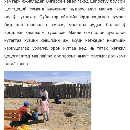
хамтарч ажилладаг. Өнгөрсөн өвөл гэхэд цаг хатуу болсон.
Цогтцэций суманд өвөлжилт хүндэрч, мал малчин хоёр
өвсгүй зутрахад Сүхбаатар аймгийн Эрдэнэцагаан сумаас
бид өвс тээвэрлэн авчирч, малчдаа зудын болзошгүй
эрсдлээс хамгаалж, тусалсан. Манай хамт олон сум орон
нутагтаа хувийн хэвшлийн аж ахуйн нэгжүүдийг нийгмийн
хариуцлагад уриалж, орон нутгаа өөд нь татах, хөгжил
цэцэглэлтэд манлайлж оролцохыг ямагт эрхэмлэдэг хамт
олон” гэлээ.