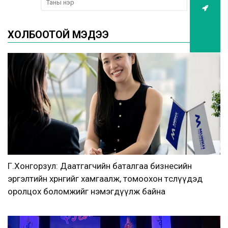
ХОЛБООТОЙ МЭДЭЭ
Г.Хонгорзул: Даатгагчийн баталгаа бизнесийн
эргэлтийн хөрөнгийг хамгаалж, томоохон төслүүдэд
оролцох боломжийг нэмэгдүүлж байна