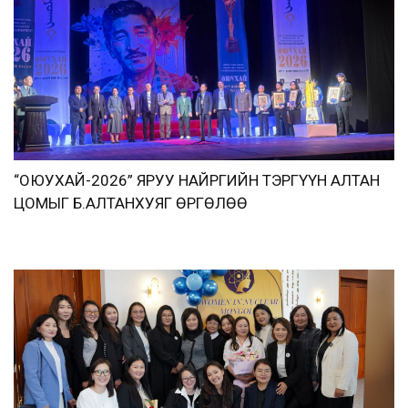
“ОЮУХАЙ-2026” ЯРУУ НАЙРГИЙН ТЭРГҮҮН АЛТАН
ЦОМЫГ Б.АЛТАНХУЯГ ӨРГӨЛӨӨ