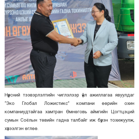
Нүүрсний тээвэрлэлтийн чиглэлээр үйл ажиллагаа явуулдаг
“Эко Глобал Ложистикс” компани өөрийн охин
компаниудтайгаа хамтран Өмнөговь аймгийн Цогтцэций
сумын Соёлын төвийн гадна талбайг иж бүрэн тохижуулж,
хүлээлгэн өглөө.