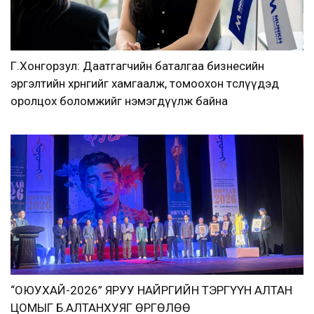
Г.Хонгорзул: Даатгагчийн баталгаа бизнесийн
эргэлтийн хөрөнгийг хамгаалж, томоохон төслүүдэд
оролцох боломжийг нэмэгдүүлж байна
“ОЮУХАЙ-2026” ЯРУУ НАЙРГИЙН ТЭРГҮҮН АЛТАН
ЦОМЫГ Б.АЛТАНХУЯГ ӨРГӨЛӨӨ