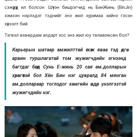
сэжүүрүүд ил болсон. Шүтэн бишрэгчид нь БинЖинь (BinJin)
хэмээн нэрлэдэг тэднийг энэ жил хуримаа хийнэ гэсэн
хүлээлт бий.
Тэгвэл өхөөрдөм алдарт хос энэ жил юу төлөвлөсөн бол?
Карьерын шатаар амжилттай өгсөж яваа тэд өдгөө
арвин туршлагатай том жүжигчдийн эгнээнд
багтдаг бөгөөд Сунь Е-жинь 20 сая ам.долларын
хөрөнгөтэй бол Хён Бин нэг цувралд 84 мянган
ам.доллараар тоглодог хамгийн өндөр үнэлгээтэй
жүжигчдийн нэг.