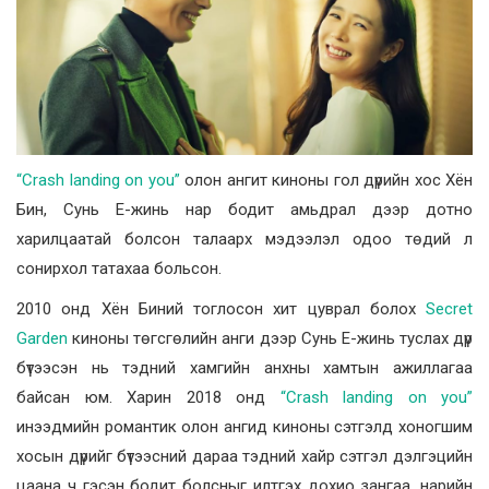
“Crash landing on you”
олон ангит киноны гол дүрийн хос Хён
Бин, Сунь Е-жинь нар бодит амьдрал дээр дотно
харилцаатай болсон талаарх мэдээлэл одоо төдий л
сонирхол татахаа больсон.
2010 онд Хён Биний тоглосон хит цуврал болох
Secret
Garden
киноны төгсгөлийн анги дээр Сунь Е-жинь туслах дүр
бүтээсэн нь тэдний хамгийн анхны хамтын ажиллагаа
байсан юм. Харин 2018 онд
“Crash landing on you”
инээдмийн романтик олон ангид киноны сэтгэлд хоногшим
хосын дүрийг бүтээсний дараа тэдний хайр сэтгэл дэлгэцийн
цаана ч гэсэн бодит болсныг илтгэх дохио зангаа, нарийн