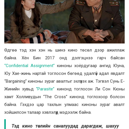
Өдгөө тэд хэн хэн нь шинэ кино төсөл дээр ажиллаж
байна. Хён Бин 2017 онд дэлгэцнээ гарч байсан
“Confidential Assignment”
киноны хоёрдугаар ангид Юуна,
Юу Хае-жинь нартай тоглосон бөгөөд удалгүй адал явдалт
“Bargaining” киноны зураг авалтыг эхлүүлэх аж. Тэгвэл Сунь Е-
Жинийн хувьд
“Parasite”
кинонд тоглосон Ли Сон Кюны
хамт Холливудын “The Cross” кинонд тоглохоор болсон
байна. Гэхдээ цар тахлын улмаас киноны зураг авалт
хойшилсон талаар хэвлэлүүд мэдээлж байна.
Тэд кино төслийн саналуудад дарагдаж, шахуу