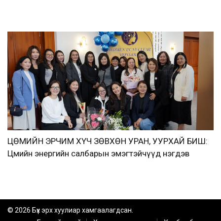
ЦӨМИЙН ЭРЧИМ ХҮЧ ЗӨВХӨН УРАН, УУРХАЙ БИШ:
Цөмийн энергийн салбарын эмэгтэйчүүд нэгдэв
© 2026 Бүх эрх хуулиар хамгаалагдсан.