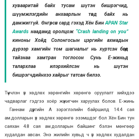
хувааритай байх тусам шүтэн бишрэгчид,
шүүмжлэгдийн анхаарлын төвд байх нь
дамжиггүй. Өнгөрсөн сард гэхэд Хён Бин
APAN Star
Awards
наадамд оролцож
“Crash landing on you”
киноны Хойд Солонгосын цэргийн ахмадын
дүрээр хамгийн том шагналыг нь хүртсэн бөгөөд
тайзнаа хамтран тоглосон Сунь Е-жиньд
талархлаа илэрхийлсэн нь шүтэн
бишрэгчдийнхээ хайрыг татсан билээ.
Түүнчлэн үл хөдлөх хөрөнгийн хөрөнгө оруулалт хийхдээ
чадварлаг гэдгээ хоёр жүжигчин харуулах болов. Е-жинь
Ганнам дүүргийн А зэрэглэлийн байршилд 14.4 сая
ам.долларын үл хөдлөх хөрөнгө эзэмшдэг бол Хён Бин тун
саяхан 4.8 сая ам.долларын байшинг бэлэн мөнгөөр
худалдан авсан. Энэ жилийн хувьд ч үл хөдлөх худалдан