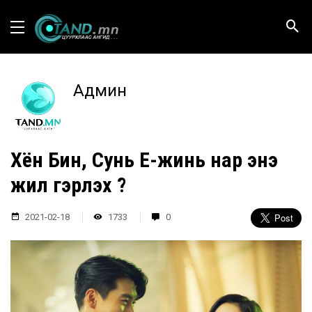
Админ
Хён Бин, Сунь Е-жинь нар энэ
жил гэрлэх үү?
2021-02-18
1733
0