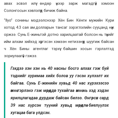
авах эсвэл илүү өндөр үнээр зарж магадгүй хэмээн
Солонгосын хэвлэлүүд бичиж байна.
“Ilyo” сонины мэдээлснээр Хён Бин Кёнги мужийн Кури
хотод 4.3 сая ам.долларын тансаг зэрэглэлийн сууцанд нүүж
оржээ. Сунь Е-жиньтэй дотно харилцаатай болсон нь түүнийг
ийм алхам хийхэд хүргэсэн хэмээн нетизэнүүд шуугиж байсан
ч Хён Бины агентлаг тэрхүү байшин хосын гэрлэлтэд
зориулаагүй гэжээ.
Гэхдээ хэн хэн нь 40 насны босго алхах гэж буй
тэднийг хуримаа хийх болов уу гэсэн хүлээлт их
байгаа. Сунь Е-жинийн хувьд 40 нас хүрэхээсээ
өмнө гэрлэнэ гэж мөрөөддөг тухайгаа өмнө нь хэд хэдэн
ярилцлагадаа дурдаж байсан билээ. Өнгөрсөн сард
39 нас хүрсэн түүний хувьд мөрөөдлөө биелүүлэх
хугацаа бага үлдсэн.