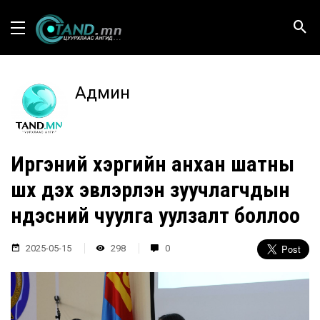
Админ
Иргэний хэргийн анхан шатны
шүүх дэх эвлэрүүлэн зуучлагчдын
үндэсний чуулга уулзалт боллоо
2025-05-15
298
0