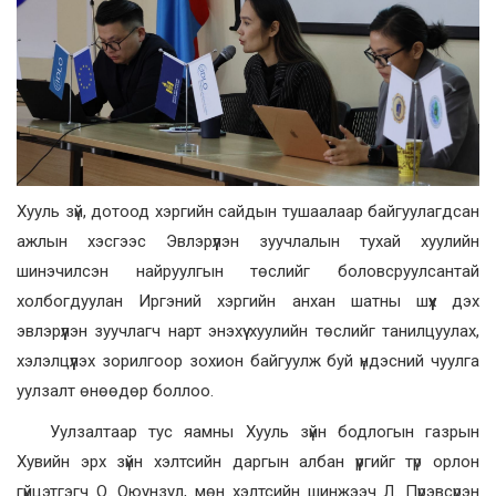
Хууль зүй, дотоод хэргийн сайдын тушаалаар байгуулагдсан
ажлын хэсгээс Эвлэрүүлэн зуучлалын тухай хуулийн
шинэчилсэн найруулгын төслийг боловсруулсантай
холбогдуулан Иргэний хэргийн анхан шатны шүүх дэх
эвлэрүүлэн зуучлагч нарт энэхүү хуулийн төслийг танилцуулах,
хэлэлцүүлэх зорилгоор зохион байгуулж буй үндэсний чуулга
уулзалт өнөөдөр боллоо.
Уулзалтаар тус яамны Хууль зүйн бодлогын газрын
Хувийн эрх зүйн хэлтсийн даргын албан үүргийг түр орлон
гүйцэтгэгч О. Оюунзул, мөн хэлтсийн шинжээч Л. Пүрэвсүрэн