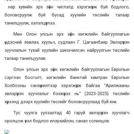
нар хувийн эрх зүйн чиглэлд хэрэгжүүлж буй бодлого,
боловсруулж буй бусад хуулийн төслийн талаар
танилцуулж, хэлэлцүүллээ.
Мөн Олон улсын эрх зүйн хөгжлийн байгууллагын
үндэсний зөвлөх, хуульч, судлаач Г. Цагаанбаяр Эвлэрүүлэн
зуучлалын тухай хуулийн шинэчилсэн найруулгын төслийн
талаар танилцуулав.
Олон улсын эрх зүйн хөгжлийн байгууллагын Европын
сэргээн босголт, хөгжлийн банктай хамтран Европын
Холбооны санхүүжилтээр хэрэгжүүлж байгаа “Арилжааны
эвлэрүүлэн зуучлалыг бэхжүүлэх нь” (2023-2025) төслийн
хүрээнд дээрх хуулийн төслийг боловсруулаад буй юм.
Тус чуулга уулзалтад 40 гаруй эвлэрүүлэн зуучлагч
оролцож үзэл бодлоо илэрхийлэн, санал солилцов.