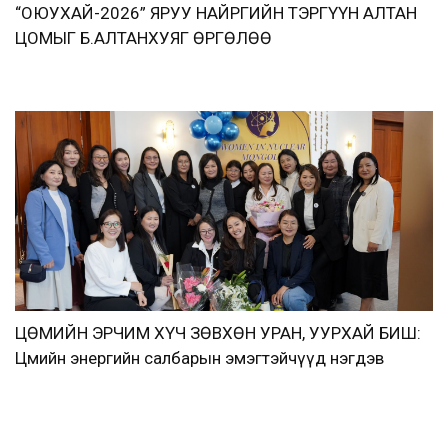
“ОЮУХАЙ-2026” ЯРУУ НАЙРГИЙН ТЭРГҮҮН АЛТАН
ЦОМЫГ Б.АЛТАНХУЯГ ӨРГӨЛӨӨ
ЦӨМИЙН ЭРЧИМ ХҮЧ ЗӨВХӨН УРАН, УУРХАЙ БИШ:
Цөмийн энергийн салбарын эмэгтэйчүүд нэгдэв