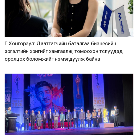
Г.Хонгорзул: Даатгагчийн баталгаа бизнесийн
эргэлтийн хөрөнгийг хамгаалж, томоохон төслүүдэд
оролцох боломжийг нэмэгдүүлж байна