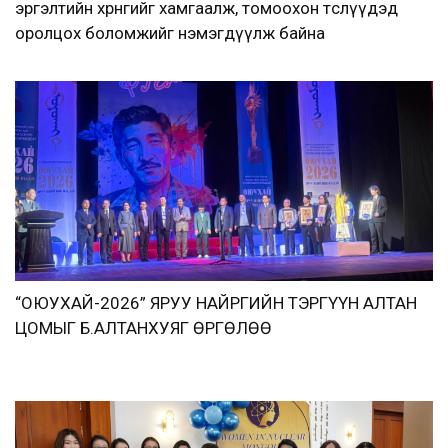
эргэлтийн хөрөнгийг хамгаалж, томоохон төслүүдэд
оролцох боломжийг нэмэгдүүлж байна
“ОЮУХАЙ-2026” ЯРУУ НАЙРГИЙН ТЭРГҮҮН АЛТАН
ЦОМЫГ Б.АЛТАНХУЯГ ӨРГӨЛӨӨ