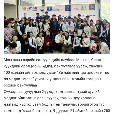
Монголын өсвөрийн сэтгүүлчдийн клубээс Монгол Улсад
хүүхдийн оролцооны хөдөлгөөн, байгууллага үүсэж, хөгжсөний
100 жилийн ойг тохиолдуулан “Зөв нийгмийг цогцлоохын төлөө
зөв мэдээ түгээе” уриатай үндэсний илтгэлийн тэмцээн
зохион байгууллаа.
Хүүхэд, залуучуудын Хүүхэд хамгааллын тухай хуулийн
мэдлэг ойлголтыг дээшлүүлэх, тэдний дуу хоолойг
нийгэмд хүргэх, үзэл бодлыг нь таниулах зорилготой тус
тэмцээнд Улаанбаатар хот, 9 дүүрэг, 21 аймгийн өсвөрийн 250