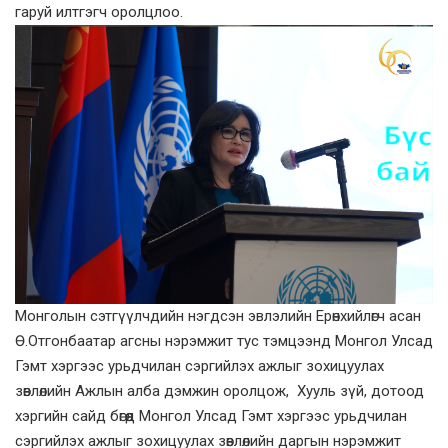
гаруй илтгэгч оролцлоо.
Монголын сэтгүүлчдийн нэгдсэн эвлэлийн Ерөнхийлөгч асан
Ө.Отгонбаатар агсны нэрэмжит тус тэмцээнд Монгол Улсад
Гэмт хэргээс урьдчилан сэргийлэх ажлыг зохицуулах
зөвлөлийн Ажлын алба дэмжин оролцож, Хууль зүй, дотоод
хэргийн сайд бөгөөд Монгол Улсад Гэмт хэргээс урьдчилан
сэргийлэх ажлыг зохицуулах зөвлөлийн даргын нэрэмжит