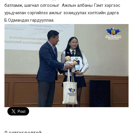
батламж, шагнал олгосныг Ажлын албаны Гэмт хэргээс
урьдчилан сэргийлэх ажлыг зохицуулах хэлтсийн дарга
Б.Одмандах гардууллаа.
0 cэтгэгдэлтэй