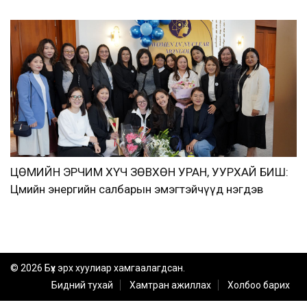
ЦӨМИЙН ЭРЧИМ ХҮЧ ЗӨВХӨН УРАН, УУРХАЙ БИШ:
Цөмийн энергийн салбарын эмэгтэйчүүд нэгдэв
© 2026 Бүх эрх хуулиар хамгаалагдсан.
Бидний тухай
Хамтран ажиллах
Холбоо барих