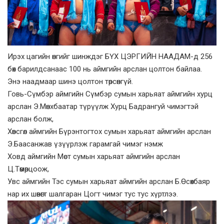
Ирэх цагийн өнгийг шинждэг БҮХ ЦЭРГИЙН НААДАМ-д 256
бөх барилдсанаас 100 нь аймгийн арслан цолтон байлаа.
Энэ наадмаар шинэ цолтон төрсөнгүй.
Говь-Сүмбэр аймгийн Сүмбэр сумын харьяат аймгийн хурц
арслан Э.Мөнхбаатар түрүүлж Хурц Бадрангуй чимэгтэй
арслан болж,
Хөвсгөл аймгийн Бүрэнтогтох сумын харьяат аймгийн арслан
Э.Баасанжав үзүүрлэж гарамгай чимэг нэмж
Ховд аймгийн Мөст сумын харьяат аймгийн арслан
Ц.Төмөрцоож,
Увс аймгийн Тэс сумын харьяат аймгийн арслан Б.Өсөхбаяр
нар их шөвөгт шалгаран Цогт чимэг тус тус хүртлээ.