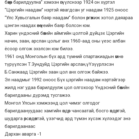
бөхөөр барилдуулна” хэмээн өгүүлснээр 1924 он хүртэл
“Цэргийн наадам” нэртэй явагдсан уг наадам 1925 оноос
“Улс Хувьсгалын баяр наадам” болон өргөжиж хотол даяараа
цэнгэн наадах өнөө үеийн баяр болсон юм.
Харин үндэсний бөхийн аймгийн цолтой дүйцэх Цэргийн
начин, заан, арслан цолыг анх 1960-аад оны үеэс албан
ёсоор олгож эхэлсэн юм билээ.
1961 онд Монголын бүх ард түмний спартакиадын өмнө
түрүүлсэн Т.Зундуйд Цэргийн арслан,үҮзүүрлэсэн
Б.Санжаад Цэргийн заан цол анх олгож байжээ.
Эл наадмыг 1992 оноос Бүх цэргийн наадам нэртэйгээр
жилд нэг удаа барилдуулж цол олгохоор Үндэсний бөхийн
барилдааны дүрэмд тусгажээ.
Монгол Улсын хэмжээнд цол чимэг олгодог
барилдаануудаас хамгийн өндөр чансаатай, босго өндөртэй,
шударга өрсөлдөөнтэй, үзэгчид ард түмэн хүсэж хүлээдэг энэ
барилдаанаас
Дархан аварга -1