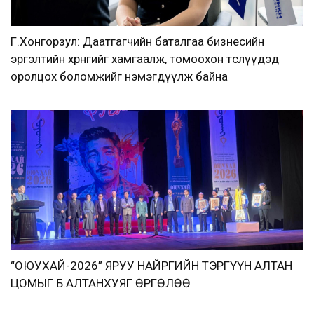
Г.Хонгорзул: Даатгагчийн баталгаа бизнесийн
эргэлтийн хөрөнгийг хамгаалж, томоохон төслүүдэд
оролцох боломжийг нэмэгдүүлж байна
“ОЮУХАЙ-2026” ЯРУУ НАЙРГИЙН ТЭРГҮҮН АЛТАН
ЦОМЫГ Б.АЛТАНХУЯГ ӨРГӨЛӨӨ