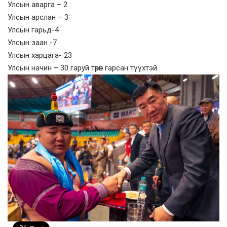
Улсын аварга – 2
Улсын арслан – 3
Улсын гарьд-4
Улсын заан -7
Улсын харцага- 23
Улсын начин – 30 гаруй төрөн гарсан түүхтэй.