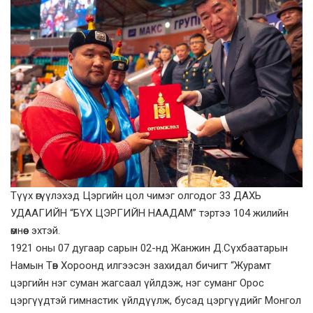
Түүх өгүүлэхэд Цэргийн цол чимэг олгодог 33 ДАХЬ
УДААГИЙН “БҮХ ЦЭРГИЙН НААДАМ” тэртээ 104 жилийн
өмнөөс эхтэй.
1921 оны 07 дугаар сарын 02-нд Жанжин Д.Сүхбаатарын
Намын Төв Хороонд илгээсэн захидал бичигт “Журамт
цэргийн нэг суман жагсаал үйлдэж, нэг суманг Орос
цэргүүдтэй гимнастик үйлдүүлж, бусад цэргүүдийг Монгол