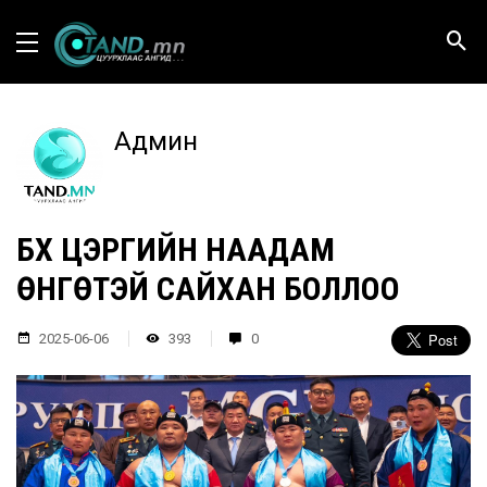
Админ
БҮХ ЦЭРГИЙН НААДАМ
ӨНГӨТЭЙ САЙХАН БОЛЛОО
2025-06-06
393
0