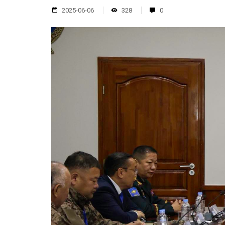
2025-06-06
328
0