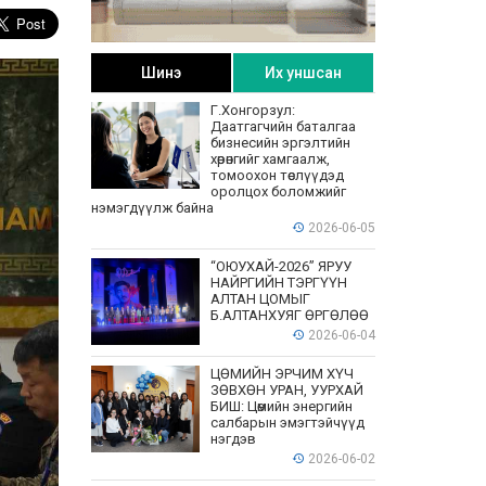
Шинэ
Их уншсан
Г.Хонгорзул:
Даатгагчийн баталгаа
бизнесийн эргэлтийн
хөрөнгийг хамгаалж,
томоохон төслүүдэд
оролцох боломжийг
нэмэгдүүлж байна
2026-06-05
“ОЮУХАЙ-2026” ЯРУУ
НАЙРГИЙН ТЭРГҮҮН
АЛТАН ЦОМЫГ
Б.АЛТАНХУЯГ ӨРГӨЛӨӨ
2026-06-04
ЦӨМИЙН ЭРЧИМ ХҮЧ
ЗӨВХӨН УРАН, УУРХАЙ
БИШ: Цөмийн энергийн
салбарын эмэгтэйчүүд
нэгдэв
2026-06-02