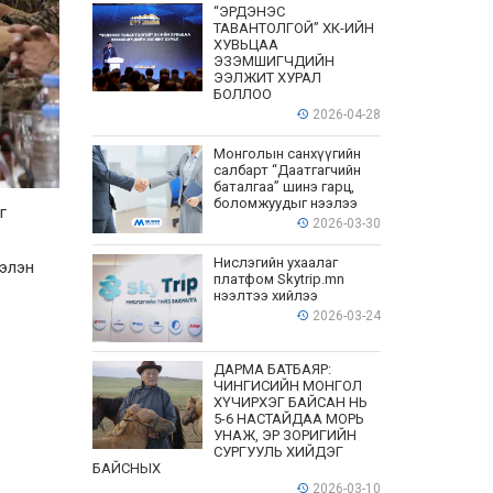
“ЭРДЭНЭС
ТАВАНТОЛГОЙ” ХК-ИЙН
ХУВЬЦАА
ЭЗЭМШИГЧДИЙН
ЭЭЛЖИТ ХУРАЛ
БОЛЛОО
2026-04-28
Монголын санхүүгийн
салбарт “Даатгагчийн
баталгаа” шинэ гарц,
боломжуудыг нээлээ
г
2026-03-30
Нислэгийн ухаалаг
бэлэн
платфом Skytrip.mn
нээлтээ хийлээ
2026-03-24
ДАРМА БАТБАЯР:
ЧИНГИСИЙН МОНГОЛ
ХҮЧИРХЭГ БАЙСАН НЬ
5-6 НАСТАЙДАА МОРЬ
УНАЖ, ЭР ЗОРИГИЙН
СУРГУУЛЬ ХИЙДЭГ
БАЙСНЫХ
2026-03-10