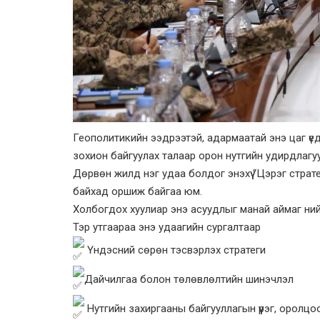
Геополитикийн ээдрээтэй, адармаатай энэ цаг үед
зохион байгуулах талаар орон нутгийн удирдлагу
Дөрвөн жилд нэг удаа болдог энэхүү “Цэрэг страте
байхад оршиж байгаа юм.
Холбогдох хуулиар энэ асуудлыг манай аймаг нийс
Тэр утгаараа энэ удаагийн сургалтаар
Үндэсний сөрөн тэсвэрлэх стратеги
Дайчилгаа болон төлөвлөлтийн шинэчлэл
Нутгийн захиргааны байгууллагын үүрэг, оролцо