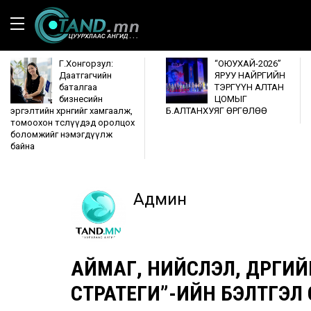
Г.Хонгорзул:
“ОЮУХАЙ-2026”
Даатгагчийн
ЯРУУ НАЙРГИЙН
баталгаа
ТЭРГҮҮН АЛТАН
бизнесийн
ЦОМЫГ
эргэлтийн хөрөнгийг хамгаалж,
Б.АЛТАНХУЯГ ӨРГӨЛӨӨ
томоохон төслүүдэд оролцох
боломжийг нэмэгдүүлж
байна
Админ
АЙМАГ, НИЙСЛЭЛ, ДҮҮРГИ
СТРАТЕГИ”-ИЙН БЭЛТГЭЛ