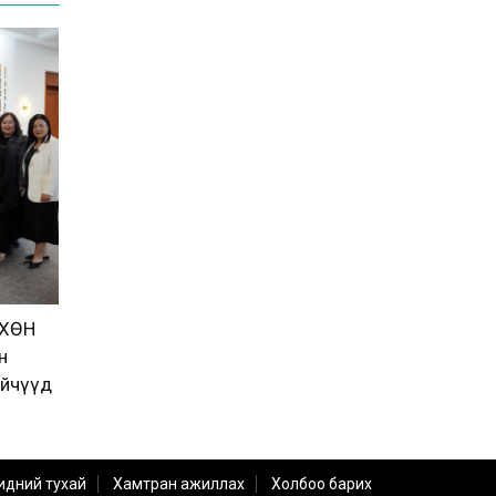
ВХӨН
н
эйчүүд
идний тухай
Хамтран ажиллах
Холбоо барих