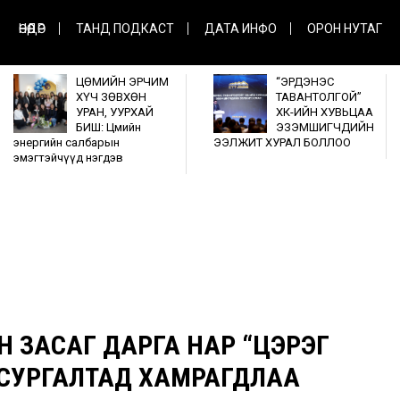
ӨНӨӨДӨР
ТАНД ПОДКАСТ
ДАТА ИНФО
ОРОН НУТАГ
ЦӨМИЙН ЭРЧИМ
“ЭРДЭНЭС
ХҮЧ ЗӨВХӨН
ТАВАНТОЛГОЙ”
УРАН, УУРХАЙ
ХК-ИЙН ХУВЬЦАА
БИШ: Цөмийн
ЭЗЭМШИГЧДИЙН
энергийн салбарын
ЭЭЛЖИТ ХУРАЛ БОЛЛОО
эмэгтэйчүүд нэгдэв
ЙН ЗАСАГ ДАРГА НАР “ЦЭРЭГ
 СУРГАЛТАД ХАМРАГДЛАА