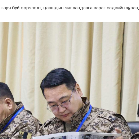
гарч буй өөрчлөлт, цаашдын чиг хандлага зэрэг сэдвийн хүрээн