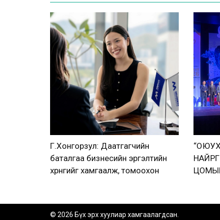
Г.Хонгорзул: Даатгагчийн
“ОЮУХ
баталгаа бизнесийн эргэлтийн
НАЙРГ
хөрөнгийг хамгаалж, томоохон
ЦОМЫГ
төслүүдэд оролцох боломжийг
нэмэгдүүлж байна
© 2026 Бүх эрх хуулиар хамгаалагдсан.