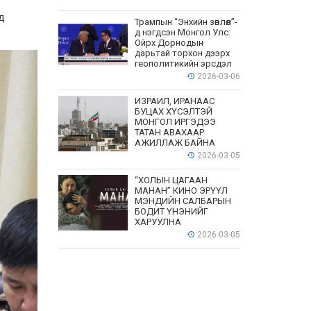
д
Трампын “Энхийн зөвлөл”-
д нэгдсэн Монгол Улс:
Ойрх Дорнодын
дарьтай торхон дээрх
геополитикийн эрсдэл
2026-03-06
ИЗРАИЛ, ИРАНААС
БУЦАХ ХҮСЭЛТЭЙ
МОНГОЛ ИРГЭДЭЭ
ТАТАН АВАХААР
АЖИЛЛАЖ БАЙНА
2026-03-05
“ХОЛЫН ЦАГААН
МАНАН” КИНО ЭРҮҮЛ
МЭНДИЙН САЛБАРЫН
БОДИТ ҮНЭНИЙГ
ХАРУУЛНА
2026-03-05