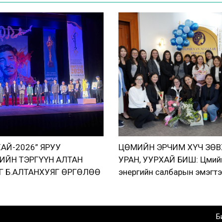
АЙ-2026” ЯРУУ
ЦӨМИЙН ЭРЧИМ ХҮЧ ЗӨ
ИЙН ТЭРГҮҮН АЛТАН
УРАН, УУРХАЙ БИШ: Цөмий
 Б.АЛТАНХУЯГ ӨРГӨЛӨӨ
энергийн салбарын эмэгт
нэгдэв
Б