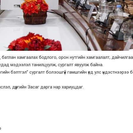
 батлан хамгаалах бодлого, орон нутгийн хамгаалалт, дайчилгаа
удад мэдээлэл танилцуулж, сургалт явуулж байна.
гийн бэлтгэл” сургалт болзошгүй гамшгийн үед улс үндэстнээрээ 
лэл, дүүргийн Засаг дарга нар хариуцдаг.
о