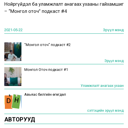
Нойргүйдэл ба уламжлалт анагаах ухааны гайхамшиг
– “Монгол оточ” подкаст #4
2021-05-22
Эрүүл мэнд
“Монгол оточ” подкаст #2
Эрүүл мэнд
Монгол Оточ подкаст #1
Уламжлалт анагаах ухаан
Авьяас билгийн өгөгдөл
сэтгэцийн эрүүл мэнд
АВТОРУУД