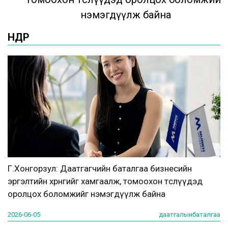
нэмэгдүүлж байна
ӨНӨӨДӨР
Г.Хонгорзул: Даатгагчийн баталгаа бизнесийн
эргэлтийн хөрөнгийг хамгаалж, томоохон төслүүдэд
оролцох боломжийг нэмэгдүүлж байна
2026-06-05
даатгалынбаталгаа