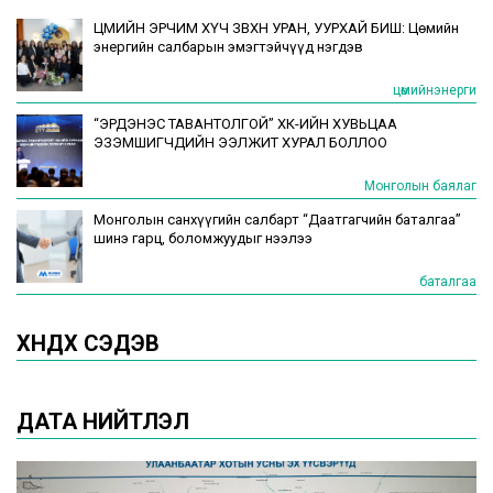
ЦӨМИЙН ЭРЧИМ ХҮЧ ЗӨВХӨН УРАН, УУРХАЙ БИШ: Цөмийн
энергийн салбарын эмэгтэйчүүд нэгдэв
цөмийнэнерги
“ЭРДЭНЭС ТАВАНТОЛГОЙ” ХК-ИЙН ХУВЬЦАА
ЭЗЭМШИГЧДИЙН ЭЭЛЖИТ ХУРАЛ БОЛЛОО
Монголын баялаг
Монголын санхүүгийн салбарт “Даатгагчийн баталгаа”
шинэ гарц, боломжуудыг нээлээ
баталгаа
ХӨНДӨХ СЭДЭВ
ДАТА НИЙТЛЭЛ