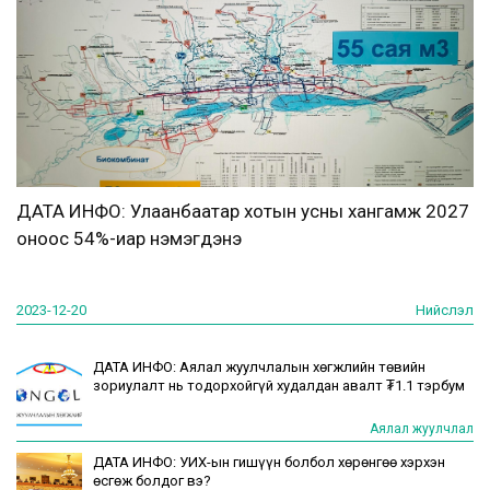
ДАТА ИНФО: Улаанбаатар хотын усны хангамж 2027
оноос 54%-иар нэмэгдэнэ
2023-12-20
Нийслэл
ДАТА ИНФО: Аялал жуулчлалын хөгжлийн төвийн
зориулалт нь тодорхойгүй худалдан авалт ₮1.1 тэрбум
Аялал жуулчлал
ДАТА ИНФО: УИХ-ын гишүүн болбол хөрөнгөө хэрхэн
өсгөж болдог вэ?