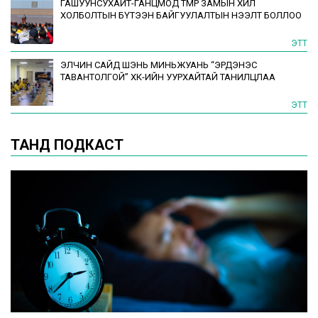
ГАШУУНСУХАЙТ-ГАНЦМОД ТӨМӨР ЗАМЫН ХИЛ
ХОЛБОЛТЫН БҮТЭЭН БАЙГУУЛАЛТЫН НЭЭЛТ БОЛЛОО
ЭТТ
ЭЛЧИН САЙД ШЭНЬ МИНЬЖУАНЬ “ЭРДЭНЭС
ТАВАНТОЛГОЙ” ХК-ИЙН УУРХАЙТАЙ ТАНИЛЦЛАА
ЭТТ
ТАНД ПОДКАСТ