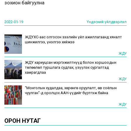
зохион байгуулна
2022-01-19
Үндэсний үйлдвэрлэл
ЖДҮХС-аас олгосон зээлийн үйл ажиллагаанд хяналт
шинжилгээ, үнэлгээ хийжээ
ЖДҮ
ЖДҮ хариуцсан мэргэжилтнүүд болон хоршоодын
төлөөлөл туршлага судлах, үзүүлэх сургалтад
хамрагдлаа
ЖДҮ
“Монголын худалдаа, хөрөнгө оруулалт, өв соёлын
чуулган”-д оролцох ААН-үүдийг бүртгэж байна
ЖДҮ
ОРОН НУТАГ