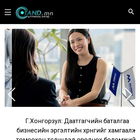
Г.Хонгорзул: Даатгагчийн баталгаа
бизнесийн эргэлтийн хөрөнгийг хамгаалж,
томоохон төслүүдэд оролцох боломжийг