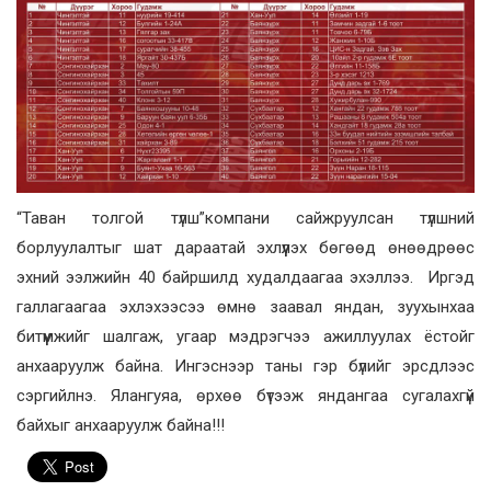
“Таван толгой түлш”компани сайжруулсан түлшний
борлуулалтыг шат дараатай эхлүүлэх бөгөөд өнөөдрөөс
эхний ээлжийн 40 байршилд худалдаагаа эхэллээ. Иргэд
галлагаагаа эхлэхээсээ өмнө заавал яндан, зуухынхаа
битүүмжийг шалгаж, угаар мэдрэгчээ ажиллуулах ёстойг
анхааруулж байна. Ингэснээр таны гэр бүлийг эрсдлээс
сэргийлнэ. Ялангуяа, өрхөө бүтээж яндангаа сугалахгүй
байхыг анхааруулж байна!!!