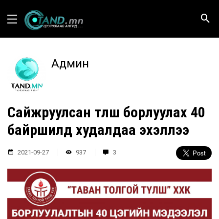
Админ
Сайжруулсан түлш борлуулах 40
байршилд худалдаа эхэллээ
2021-09-27
937
3