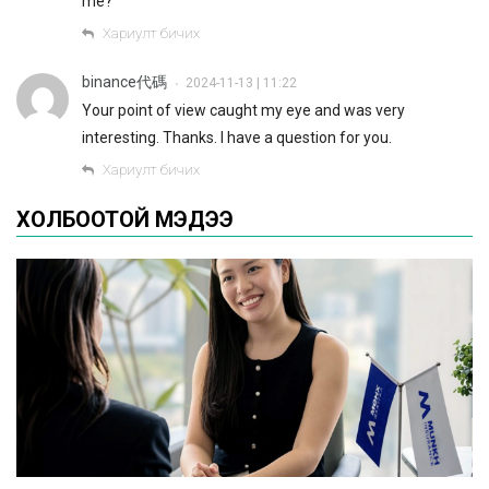
me?
Хариулт бичих
binance代碼
2024-11-13 | 11:22
•
Your point of view caught my eye and was very
interesting. Thanks. I have a question for you.
Хариулт бичих
ХОЛБООТОЙ МЭДЭЭ