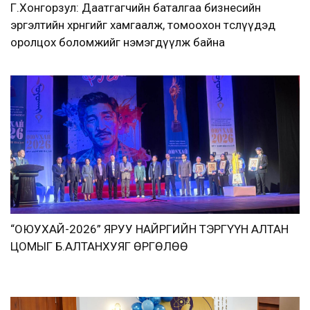
Г.Хонгорзул: Даатгагчийн баталгаа бизнесийн
эргэлтийн хөрөнгийг хамгаалж, томоохон төслүүдэд
оролцох боломжийг нэмэгдүүлж байна
“ОЮУХАЙ-2026” ЯРУУ НАЙРГИЙН ТЭРГҮҮН АЛТАН
ЦОМЫГ Б.АЛТАНХУЯГ ӨРГӨЛӨӨ