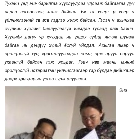
Тухайн үед энэ барилгаа хүүхдүүддээ үлдээж байгаагаа дүү
нараа зогсоогоод хэлж байсан. Би та хоёрт өөр хоёр ч
үйлчилгээний төв өгсөн гэдгээ хэлж байсан. Гэсэн ч ахынхаа
сүүлийн хүслийг биелүүлээгүй иймдээ тулаад явж байна.
Хуулийн дагуу үр хүүхдэд нь үлдэх зүйлд ингэж шунаж
байгаа нь дэндүү хүний ёсгүй үйлдэл. Ахыгаа ямар ч
оролцоогүй хүн, хөрөнгөө өвлүүлэхдээ комд орж эрүүл саруул
ухаангүй байсан гэж ярьдаг. Гэвч нөхөр маань миний
оролцоогүй нотариатын үйлчилгээгээр гэр бүлдээ өөрийнхөө нэр
дээрх хөрөнгөө гарын үсгээ зурж өвлүүлсэн.
Энэ