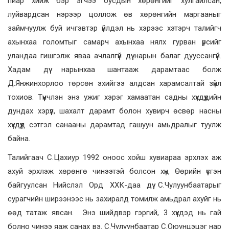
пиар хийж бэр эгчээ бусдын хөрөнгийг хулгайлсан,
луйвардсан нэрээр цоллож өв хөрөнгийн маргааныг
займчуулж буй ичгэвтэр үйлдэл нь хэрээс хэтэрч талийгч
ахынхаа голомтыг самарч ахынхаа нялх гурван үрсийг
уландаа гишгэлж яваа ачлалгүй дүү нарын балаг дууссангүй.
Хадам дүү нарынхаа шантааж дарамтаас болж
Д.Янжинхорлоо төрсөн эхийгээ алдсан харамсалтай зүйл
тохиов. Түүнчлэн энэ ужиг хэрэг хамаатан садны хүүхдүүдийн
дундах хэрүүл, шахалт дарамт болон хувирч өсвөр насны
хүүхдүүд сэтгэл санааны дарамтад гашуун амьдралыг туулж
байна.
Талийгаач С.Цахиур 1992 оноос хойш хувиараа эрхлэх аж
ахуй эрхлэж хөрөнгө чинээтэй болсон хүн, Өөрийн үүсгэн
байгуулсан Нийслэл Орд ХХК-даа дүү С.Чулуунбаатарыг
сурагчийн ширээнээс нь захиралд томилж амьдрал ахуйг нь
өөд татаж явсан. Энэ шийдвэр гэргий, 3 хүүхдэд нь гай
болно чинээ яаж санах вэ. С.Чулуунбаатар С.Оюунцэцэг нар