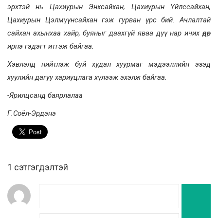
эрхтэй нь Цахиурын Энхсайхан, Цахиурын Үйлссайхан,
Цахиурын Цэлмүүнсайхан гэж гурван үрс бий. Ачлалтай
сайхан ахынхаа хайр, буяныг даахгүй яваа дүү нар ичих өдөр
ирнэ гэдэгт итгэж байгаа.
Хэвлэлд нийтлэж буй худал хуурмаг мэдээллийн эзэд
хуулийн дагуу хариуцлага хүлээж эхэлж байгаа.
-Ярилцсанд баярлалаа
Г.Соёл-Эрдэнэ
1 сэтгэгдэлтэй