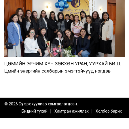
ЦӨМИЙН ЭРЧИМ ХҮЧ ЗӨВХӨН УРАН, УУРХАЙ БИШ:
Цөмийн энергийн салбарын эмэгтэйчүүд нэгдэв
© 2026 Бүх эрх хуулиар хамгаалагдсан.
Бидний тухай
Хамтран ажиллах
Холбоо барих