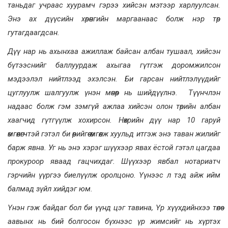
таньдаг учраас хуурамч гэрээ хийсэн мэтээр харлуулсан.
Энэ ах дүүсийн хөрөнгийн маргаанаас болж нэр төр
гутагдаагдсан.
Дүү нар нь ахынхаа ажиллаж байсан албан тушаал, хийсэн
бүтээснийг баллуурдаж ахыгаа гүтгэж доромжилсон
мэдээлэл нийтлээд эхэлсэн. Би гарсан нийтлэлүүдийг
цуглуулж шалгуулж үнэн мөнөөр нь шийдүүлнэ. Түүнчлэн
надаас болж гэм зэмгүй ажлаа хийсэн олон төрийн албан
хаагчид гүтгүүлж хохирсон. Нөхрийн дүү нар 10 гаруй
өмгөөлөгчтэй гэтэл би өөрийгөө өмгөөлж хуульд итгэж энэ таван жилийг
барж явна. Уг нь энэ хэрэг шүүхээр явах ёстой гэтэл цагдаа
прокуроор яваад гацчихдаг. Шүүхээр явбал нотариатч
гэрчийн үүргээ биелүүлж оролцоно. Үүнээс л тэд айж ийм
балмад зүйл хийдэг юм.
Үнэн гэж байдаг бол би үүнд цэг тавина, Үр хүүхдийнхээ төлөө
аавынх нь бий болгосон бүхнээс үр жимсийг нь хүртэх