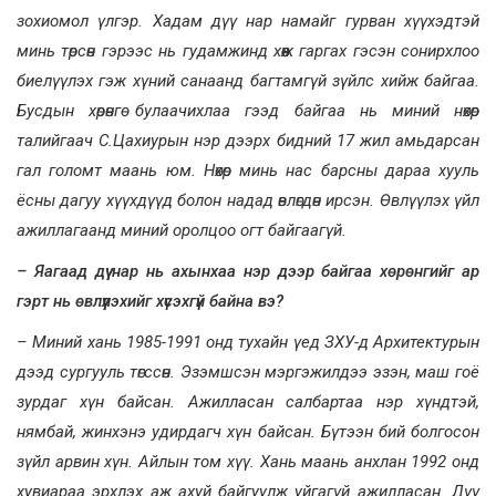
зохиомол үлгэр. Хадам дүү нар намайг гурван хүүхэдтэй
минь төрсөн гэрээс нь гудамжинд хөөж гаргах гэсэн сонирхлоо
биелүүлэх гэж хүний санаанд багтамгүй зүйлс хийж байгаа.
Бусдын хөрөнгө булаачихлаа гээд байгаа нь миний нөхөр
талийгаач С.Цахиурын нэр дээрх бидний 17 жил амьдарсан
гал голомт маань юм. Нөхөр минь нас барсны дараа хууль
ёсны дагуу хүүхдүүд болон надад өвлөгдөн ирсэн. Өвлүүлэх үйл
ажиллагаанд миний оролцоо огт байгаагүй.
– Яагаад дүү нар нь ахынхаа нэр дээр байгаа хөрөнгийг ар
гэрт нь өвлүүлэхийг хүсэхгүй байна вэ?
– Миний хань 1985-1991 онд тухайн үед ЗХУ-д Архитектурын
дээд сургууль төгссөн. Эзэмшсэн мэргэжилдээ эзэн, маш гоё
зурдаг хүн байсан. Ажилласан салбартаа нэр хүндтэй,
нямбай, жинхэнэ удирдагч хүн байсан. Бүтээн бий болгосон
зүйл арвин хүн. Айлын том хүү. Хань маань анхлан 1992 онд
хувиараа эрхлэх аж ахуй байгуулж уйгагүй ажилласан. Дүү