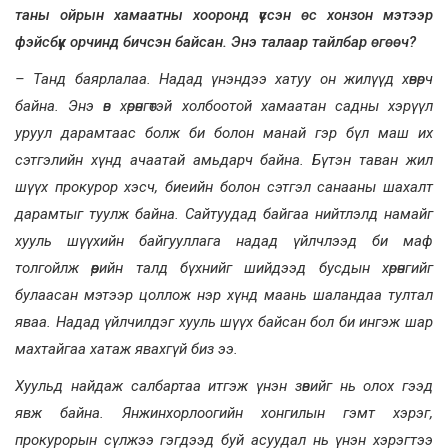
таны ойрын хамаатны хооронд үүссэн өс хонзон мэтээр
фэйсбүүк орчинд бичсэн байсан. Энэ талаар тайлбар өгөөч?
– Танд баярлалаа. Надад үнэндээ хатуу он жилүүд хөвөрч
байна. Энэ өв хөрөнгөтэй холбоотой хамаатан садны хэрүүл
уруул дарамтаас болж би болон манай гэр бүл маш их
сэтгэлийн хүнд ачаатай амьдарч байна. Бүтэн таван жил
шүүх прокурор хэсч, биеийн болон сэтгэл санааны шахалт
дарамтыг туулж байна. Сайтуудад байгаа нийтлэлд намайг
хууль шүүхийн байгууллага надад үйлчлээд би маф
толгойлж өөрийн талд бүхнийг шийдээд бусдын хөрөнгийг
булаасан мэтээр цоллож нэр хүнд маань шаландаа тултал
яваа. Надад үйлчилдэг хууль шүүх байсан бол би ингэж шар
махтайгаа хатаж явахгүй биз ээ.
Хуульд найдаж салбартаа итгэж үнэн зөвийг нь олох гээд
явж байна. Янжинхорлоогийн хонгилын гэмт хэрэг,
прокурорын сүлжээ гэгдээд буй асуудал нь үнэн хэрэгтээ