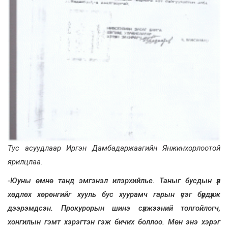
Тус асуудлаар Иргэн Дамбадаржаагийн Янжинхорлоотой
ярилцлаа.
-Юуны өмнө танд эмгэнэл илэрхийлье. Таныг бусдын үл
хөдлөх хөрөнгийг хууль бус хуурамч гарын үсэг бүрдүүлж
дээрэмдсэн. Прокурорын шинэ сүлжээний толгойлогч,
хонгилын гэмт хэрэгтэн гэж бичих боллоо. Мөн энэ хэрэг