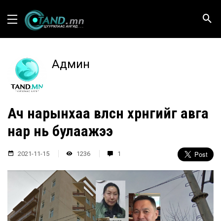
Админ
Ач нарынхаа өвлөсөн хөрөнгийг авга
нар нь булаажээ
2021-11-15
1236
1