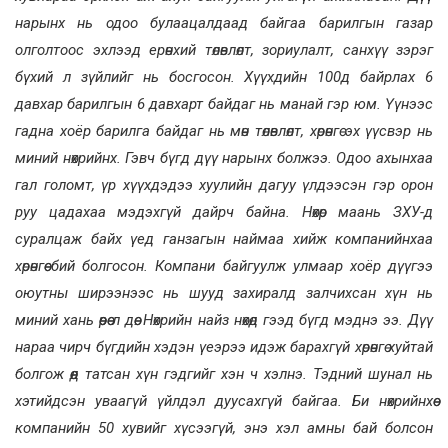
нарынх нь одоо булаацалдаад байгаа барилгын газар
олголтоос эхлээд ерөнхий төлөвлөлт, зориулалт, санхүү зэрэг
бүхий л зүйлийг нь босгосон. Хүүхдийн 100д байрлах 6
давхар барилгын 6 давхарт байдаг нь манай гэр юм. Үүнээс
гадна хоёр барилга байдаг нь мөн төлөвлөлт, хөрөнгө эх үүсвэр нь
миний нөхрийнх. Гэвч бүгд дүү нарынх болжээ. Одоо ахынхаа
гал голомт, үр хүүхдэдээ хуулийн дагуу үлдээсэн гэр орон
руу цадахаа мэдэхгүй дайрч байна. Нөхөр маань ЗХУ-д
суралцаж байх үед ганзагын наймаа хийж компанийнхаа
хөрөнгөө бий болгосон. Компани байгуулж улмаар хоёр дүүгээ
оюутны ширээнээс нь шууд захиралд залчихсан хүн нь
миний хань өөрөө л дөө. Нөхрийн найз нөхөд гээд бүгд мэднэ ээ. Дүү
нараа чирч бүгдийн хэдэн үеэрээ идэж барахгүй хөрөнгө хуйтай
болгож өөд татсан хүн гэдгийг хэн ч хэлнэ. Тэдний шунал нь
хэтийдсэн уваагүй үйлдэл дуусахгүй байгаа. Би нөхрийнхөө
компанийн 50 хувийг хүсээгүй, энэ хэл амны бай болсон