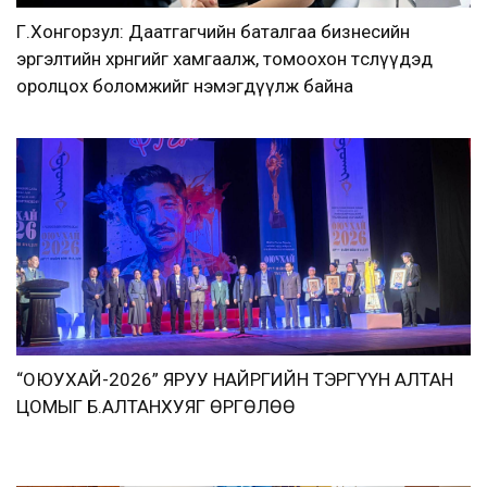
Г.Хонгорзул: Даатгагчийн баталгаа бизнесийн
эргэлтийн хөрөнгийг хамгаалж, томоохон төслүүдэд
оролцох боломжийг нэмэгдүүлж байна
“ОЮУХАЙ-2026” ЯРУУ НАЙРГИЙН ТЭРГҮҮН АЛТАН
ЦОМЫГ Б.АЛТАНХУЯГ ӨРГӨЛӨӨ