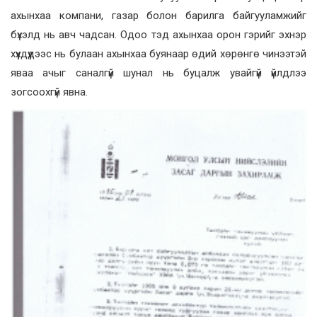
ахынхаа компани, газар болон барилга байгууламжийг
бүхэлд нь авч чадсан. Одоо тэд ахынхаа орон гэрийг эхнэр
хүүхдүүдээс нь булаан ахынхаа буянаар өдий хөрөнгө чинээтэй
яваа ачыг саналгүй шунал нь буцалж увайгүй үйлдлээ
зогсоохгүй явна.