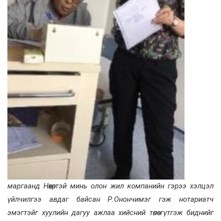
маргаанд Нөхөртэй минь олон жил компанийн гэрээ хэлцэл
үйлчилгээ авдаг байсан Р.Онончимэг гэж нотариатч
эмэгтэйг хуулийн дагуу ажлаа хийсний төлөө гүтгэж биднийг