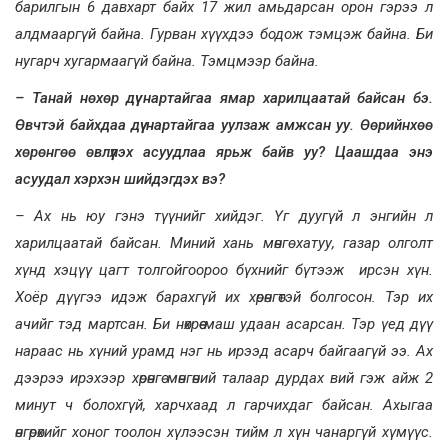
барилгын 6 давхарт байх 17 жил амьдарсан орон гэрээ л
алдмааргүй байна. Гурван хүүхдээ бодож тэмцэж байна. Би
нугарч хугармаагүй байна. Тэмцмээр байна.
– Танай нөхөр дүү нартайгаа ямар харилцаатай байсан бэ.
Өвчтэй байхдаа дүү нартайгаа уулзаж амжсан уу. Өөрийнхөө
хөрөнгөө өвлүүлэх асуудлаа ярьж байв уу? Цаашдаа энэ
асуудал хэрхэн шийдэгдэх вэ?
– Ах нь юу гэнэ түүнийг хийдэг. Үг дуугүй л энгийн л
харилцаатай байсан. Миний хань мөнгө хатуу, газар олголт
хүнд хэцүү цагт толгойгоороо бүхнийг бүтээж ирсэн хүн.
Хоёр дүүгээ идэж барахгүй их хөрөнгөтэй болгосон. Тэр их
ачийг тэд мартсан. Би нөхрөө маш удаан асарсан. Тэр үед дүү
нараас нь хүний урамд нэг нь ирээд асарч байгаагүй ээ. Ах
дээрээ ирэхээр хөрөнгө мөнгөний талаар дурдах вий гэж айж 2
минут ч болохгүй, харчхаад л гарчихдаг байсан. Ахыгаа
өнгөрөхийг хоног тоолон хүлээсэн тийм л хүн чанаргүй хүмүүс.