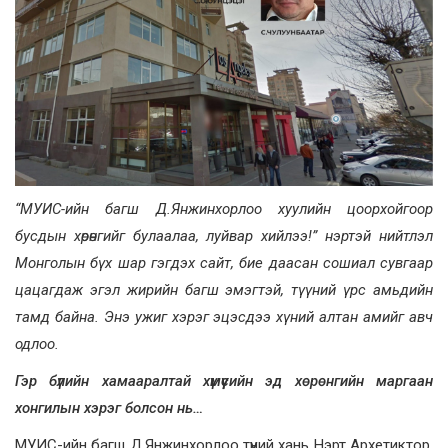
“МУИС-ийн багш Д.Янжинхорлоо хуулийн цоорхойгоор
бусдын хөрөнгийг булаалаа, луйвар хийлээ!” нэртэй нийтлэл
Монголын бүх шар гэгдэх сайт, бие даасан сошиал сувгаар
цацагдаж эгэл жирийн багш эмэгтэй, түүний үрс амьдийн
тамд байна. Энэ ужиг хэрэг эцэсдээ хүний алтан амийг авч
одлоо.
Гэр бүлийн хамааралтай хүмүүсийн эд хөрөнгийн маргаан
хонгилын хэрэг болсон нь…
МУИС-ийн багш Д.Янжинхорлоо түүний хань Нэрт Архетиктор,