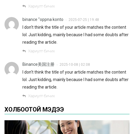
Хариулт бичих
binance "oppna konto
2025-07-25 | 19:48
•
I don’t think the title of your article matches the content
lol. Just kidding, mainly because I had some doubts after
reading the article.
Хариулт бичих
Binance美国注册
2025-10-08 | 02:08
•
I don’t think the title of your article matches the content
lol. Just kidding, mainly because I had some doubts after
reading the article.
Хариулт бичих
ХОЛБООТОЙ МЭДЭЭ