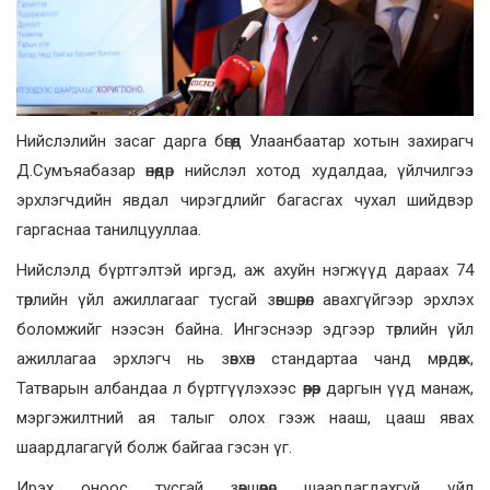
Нийслэлийн засаг дарга бөгөөд Улаанбаатар хотын захирагч
Д.Сумъяабазар өнөөдөр нийслэл хотод худалдаа, үйлчилгээ
эрхлэгчдийн явдал чирэгдлийг багасгах чухал шийдвэр
гаргаснаа танилцууллаа.
Нийслэлд бүртгэлтэй иргэд, аж ахуйн нэгжүүд дараах 74
төрлийн үйл ажиллагааг тусгай зөвшөөрөл авахгүйгээр эрхлэх
боломжийг нээсэн байна. Ингэснээр эдгээр төрлийн үйл
ажиллагаа эрхлэгч нь зөвхөн стандартаа чанд мөрдөж,
Татварын албандаа л бүртгүүлэхээс өөрөөр даргын үүд манаж,
мэргэжилтний ая талыг олох гээж нааш, цааш явах
шаардлагагүй болж байгаа гэсэн үг.
Ирэх оноос тусгай зөвшөөрөл шаардагдахгүй үйл