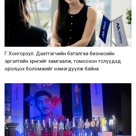
Г.Хонгорзул: Даатгагчийн баталгаа бизнесийн
эргэлтийн хөрөнгийг хамгаалж, томоохон төслүүдэд
оролцох боломжийг нэмэгдүүлж байна