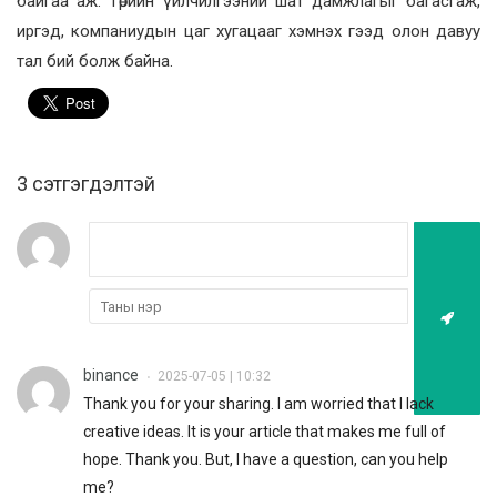
байгаа аж. Төрийн үйлчилгээний шат дамжлагыг багасгаж,
иргэд, компаниудын цаг хугацааг хэмнэх гээд олон давуу
тал бий болж байна.
3 cэтгэгдэлтэй
binance
2025-07-05 | 10:32
•
Thank you for your sharing. I am worried that I lack
creative ideas. It is your article that makes me full of
hope. Thank you. But, I have a question, can you help
me?