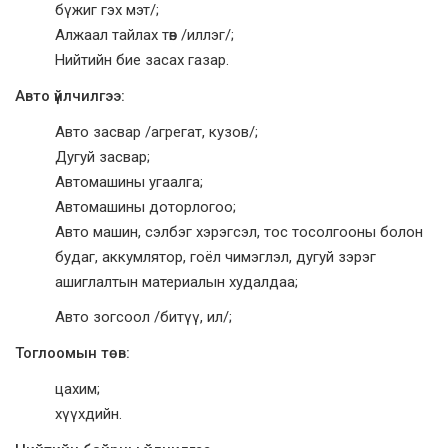
бүжиг гэх мэт/;
Алжаал тайлах төв /иллэг/;
Нийтийн бие засах газар.
Авто үйлчилгээ:
Авто засвар /агрегат, кузов/;
Дугуй засвар;
Автомашины угаалга;
Автомашины доторлогоо;
Авто машин, сэлбэг хэрэгсэл, тос тосолгооны болон
будаг, аккумлятор, гоёл чимэглэл, дугуй зэрэг
ашиглалтын материалын худалдаа;
Авто зогсоол /битүү, ил/;
Тоглоомын төв:
цахим;
хүүхдийн.