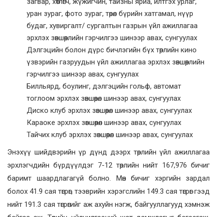
загвар, хөтлөгч, жүжигчин, тайзны яриа, илтгэх урлаг,
уран зураг, фото зураг, төрөл бүрийн хатгамал, нүүр
будаг, хувиргалт/ сургалтын газрын үйл ажиллагаа
эрхлэх зөвшөөрлийн гэрчилгээ шинээр авах, сунгуулах
Дэлгэцийн болон дүрс бичлэгийн бүх төрлийн кино
үзвэрийн газруудын үйл ажиллагаа эрхлэх зөвшөөрлийн
гэрчилгээ шинээр авах, сунгуулах
Билльярд, боулинг, дэлгэцийн гольф, автомат
тоглоом эрхлэх зөвшөөрөл шинээр авах, сунгуулах
Диско клуб эрхлэх зөвшөөрөл шинээр авах, сунгуулах
Караоке эрхлэх зөвшөөрөл шинээр авах, сунгуулах
Тайчих клуб эрхлэх зөвшөөрөл шинээр авах, сунгуулах
Энэхүү шийдвэрийн үр дүнд дээрх төрлийн үйл ажиллагаа
эрхлэгчдийн бүрдүүлдэг 7-12 төрлийн нийт 167,976 бичиг
баримт шаардлагагүй болно. Мөн бичиг хэргийн зардал
болох 41.9 сая төгрөг, тээврийн хэрэгслийн 149.3 сая төгрөг гээд
нийт 191.3 сая төгрөгийг аж ахуйн нэгж, байгууллагууд хэмнэж