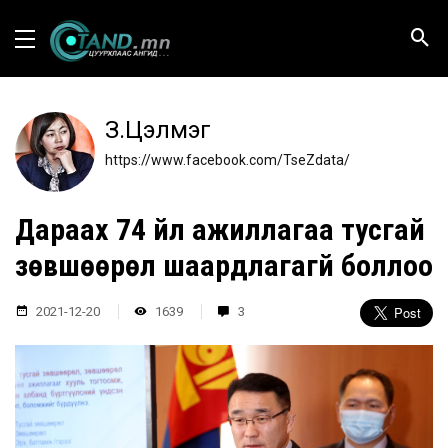
З.Цэлмэг
https://www.facebook.com/TseZdata/
Дараах 74 үйл ажиллагаа тусгай
зөвшөөрөл шаардлагагүй боллоо
2021-12-20
1639
3