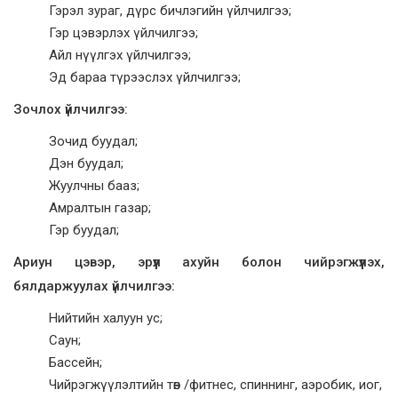
Гэрэл зураг, дүрс бичлэгийн үйлчилгээ;
Гэр цэвэрлэх үйлчилгээ;
Айл нүүлгэх үйлчилгээ;
Эд бараа түрээслэх үйлчилгээ;
Зочлох үйлчилгээ:
Зочид буудал;
Дэн буудал;
Жуулчны бааз;
Амралтын газар;
Гэр буудал;
Ариун цэвэр, эрүүл ахуйн болон чийрэгжүүлэх,
бялдаржуулах үйлчилгээ:
Нийтийн халуун ус;
Саун;
Бассейн;
Чийрэгжүүлэлтийн төв /фитнес, спиннинг, аэробик, иог,