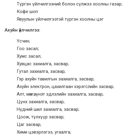
Түргэн үйлчилгээний болон сүлжээ хоолны газар;
Кофе шоп
Явуулын үйлчилгээтэй түргэн хоолны цэг
Ахуйн үйлчилгээ:
Үсчин;
Гоо засал;
Хумс засал;
Хувцас захиалга, засвар;
Гутал захиалга, засвар;
Гэр ахуйн тавилгын захиалга, засвар;
Ахуйн электрон, цахилгаан хэрэгслийн засвар;
Алт, мөнгө, үнэт эдлэлийн захиалга, засвар;
Цүнх захиалга, засвар;
Нүдний шил захиалга, засвар;
Цоож, түлхүүр засвар;
Цаг засвар;
Хими цэвэрлэгээ, угаалга;