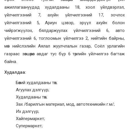
ажиллагаануудад худалдааны 18, хоол үйлдвэрлэл,
үйлчилгээний 7, ахуйн үйлчилгээний 17, зочлох
үйлчилгээний 5, Ариун цэвэр, эрүүл ахуйн болон
чийрэгжүүлэх, бялдаржуулах үйлчилгээний 6, авто
үйлчилгээний 6, тоглоомын үйлчилгээ 2, нийтийн байрны,
мөн нийслэлийн Аялал жуулчлалын газар, Соёл урлагийн
газраас зөвшөөрөл авдаг тус бүр 6 төрлийн үйлчилгээ багтаж
байна.
Худалдаа:
Бөөний худалдааны төв;
Агуулах дэлгүүр;
Худалдааны төв;
Зах /барилгын материал, мод, автотехникийн г.м/;
Их дэлгүүр;
Хайпермаркет;
Супермаркет;