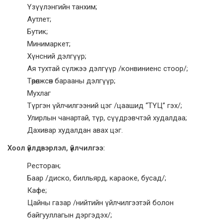
Үзүүлэнгийн танхим;
Аутлет;
Бутик;
Минимаркет;
Хүнсний дэлгүүр;
Ая тухтай сүлжээ дэлгүүр /конвиниенс стоор/;
Төрөлжсөн барааны дэлгүүр;
Мухлаг
Түргэн үйлчилгээний цэг /цаашид “ТҮЦ” гэх/;
Улирлын чанартай, түр, сүүдрэвчтэй худалдаа;
Дахивар худалдан авах цэг.
Хоол үйлдвэрлэл, үйлчилгээ:
Ресторан;
Баар /диско, билльярд, караоке, бусад/;
Кафе;
Цайны газар /нийтийн үйлчилгээтэй болон
байгууллагын дэргэдэх/;