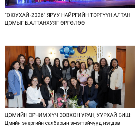
“ОЮУХАЙ-2026” ЯРУУ НАЙРГИЙН ТЭРГҮҮН АЛТАН
ЦОМЫГ Б.АЛТАНХУЯГ ӨРГӨЛӨӨ
ЦӨМИЙН ЭРЧИМ ХҮЧ ЗӨВХӨН УРАН, УУРХАЙ БИШ:
Цөмийн энергийн салбарын эмэгтэйчүүд нэгдэв