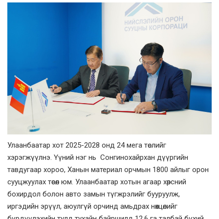
Улаанбаатар хот 2025-2028 онд 24 мега төслийг
хэрэгжүүлнэ. Үүний нэг нь Сонгинохайрхан дүүргийн
тавдугаар хороо, Ханын материал орчмын 1800 айлыг орон
сууцжуулах төсөл юм. Улаанбаатар хотын агаар хөрсний
бохирдол болон авто замын түгжрэлийг бууруулж,
иргэдийн эрүүл, аюулгүй орчинд амьдрах нөхцөлийг
бүрдүүлэхийн тулд тухайн байршилд 12.6 га талбай бүхий