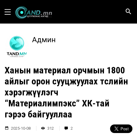
Админ
Ханын материал орчмын 1800
айлыг орон сууцжуулах төслийн
хэрэгжүүлэгч
“Материалимпэкс” ХК-тай
гэрээ байгууллаа
2025-10-08
312
2