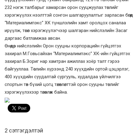
232 нэгж талбарыг хамарсан орон сууцжуулах төслийг
хэрэгжүүлэх нээлттэй сонгон шалгаруулалтыг зарласан бөгөөд
“Материалимпэкс” ХК түншлэлийн хамт оролцох саналаа
ирүүлж, төсөл хэрэгжүүлэгчээр шалгаран нийслэлийн Засаг
даргаас батламжаа авсан.
Өнөөдөр нийслэлийн Орон сууцны корпорацийн гүйцэтгэх
захирал М.Говьсайхан “Материалимпэкс” ХК-ийн гүйцэтгэх
захирал Б.Зориг нар хамтран ажиллах хоёр талт гэрээ
байгууллаа. Төслийн хүрээнд 240 хүүхдийн ортой цэцэрлэг,
400 хүүхдийн суудалтай сургууль, худалдаа үйлчилгээ
спортын төв бүхий цогц төлөвлөлттэй орон сууцны төслийг
хэрэгжүүлэхээр төлөвлөж байна.
2 cэтгэгдэлтэй