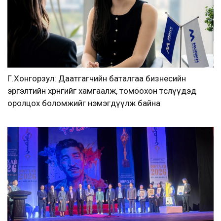
Г.Хонгорзул: Даатгагчийн баталгаа бизнесийн
эргэлтийн хөрөнгийг хамгаалж, томоохон төслүүдэд
оролцох боломжийг нэмэгдүүлж байна