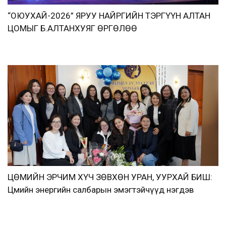
“ОЮУХАЙ-2026” ЯРУУ НАЙРГИЙН ТЭРГҮҮН АЛТАН
ЦОМЫГ Б.АЛТАНХУЯГ ӨРГӨЛӨӨ
ЦӨМИЙН ЭРЧИМ ХҮЧ ЗӨВХӨН УРАН, УУРХАЙ БИШ:
Цөмийн энергийн салбарын эмэгтэйчүүд нэгдэв