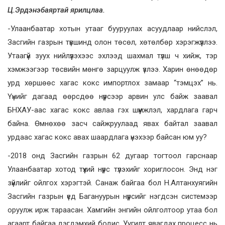
Ц.Эрдэнэбаяртай ярилцлаа.
-Улаанбаатар хотын утааг бууруулах асуудлаар нийслэл,
Засгийн газрын түвшинд олон төсөл, хөтөлбөр хэрэгжүүллээ.
Утаагүй зуух нийлүүлэхээс эхлээд шахмал түлш ч хийж, тэр
хэмжээгээр төсвийн мөнгө зарцуулж үзлээ. Харин өнөөдөр
урд хөршөөс хагас кокс импортлох замаар “тэмцэх” нь.
Үүнийг дагаад өөрсдөө нүүрсээр арвин улс байж заавал
БНХАУ-аас хагас кокс авлаа гэх шүүмжлэл, хардлага гарч
байна. Өмнөхөө засч сайжруулаад явах байтал заавал
урдаас хагас кокс авах шаардлага үнэхээр байсан юм уу?
-2018 онд Засгийн газрын 62 дугаар тогтоол гарснаар
Улаанбаатар хотод түүхий нүүрс түлэхийг хориглосон. Энд нэг
зүйлийг ойлгох хэрэгтэй. Санаж байгаа бол Н.Алтанхуягийн
Засгийн газрын үед Багануурын нүүрсийг нэгдсэн системээр
оруулж ирж тараасан. Хамгийн энгийн ойлголтоор утаа бол
агаарт байгаа дэгдэмхий бодис. Уугилт явагдах процесс нь