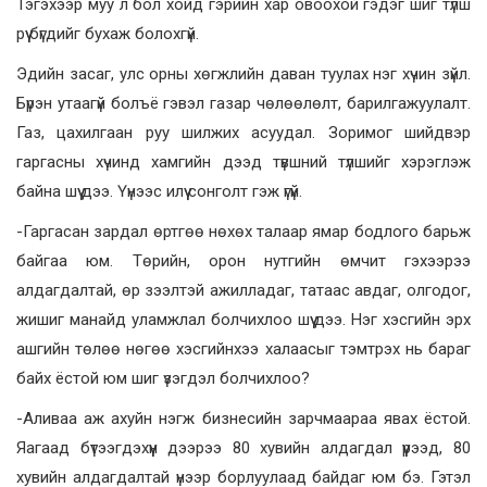
Тэгэхээр муу л бол хойд гэрийн хар овоохой гэдэг шиг түлш
рүү бүгдийг бухаж болохгүй.
Эдийн засаг, улс орны хөгжлийн даван туулах нэг хүчин зүйл.
Бүрэн утаагүй болъё гэвэл газар чөлөөлөлт, барилгажуулалт.
Газ, цахилгаан руу шилжих асуудал. Зоримог шийдвэр
гаргасны хүчинд хамгийн дээд түвшний түлшийг хэрэглэж
байна шүү дээ. Үүнээс илүү сонголт гэж үгүй.
-Гаргасан зардал өртгөө нөхөх талаар ямар бодлого барьж
байгаа юм. Төрийн, орон нутгийн өмчит гэхээрээ
алдагдалтай, өр зээлтэй ажилладаг, татаас авдаг, олгодог,
жишиг манайд уламжлал болчихлоо шүү дээ. Нэг хэсгийн эрх
ашгийн төлөө нөгөө хэсгийнхээ халаасыг тэмтрэх нь бараг
байх ёстой юм шиг үзэгдэл болчихлоо?
-Аливаа аж ахуйн нэгж бизнесийн зарчмаараа явах ёстой.
Яагаад бүтээгдэхүүн дээрээ 80 хувийн алдагдал үүрээд, 80
хувийн алдагдалтай үнээр борлуулаад байдаг юм бэ. Гэтэл