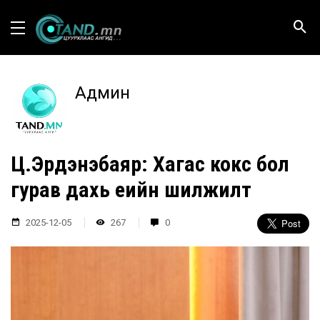
Админ
Ц.Эрдэнэбаяр: Хагас кокс бол
гурав дахь үеийн шилжилт
2025-12-05
267
0