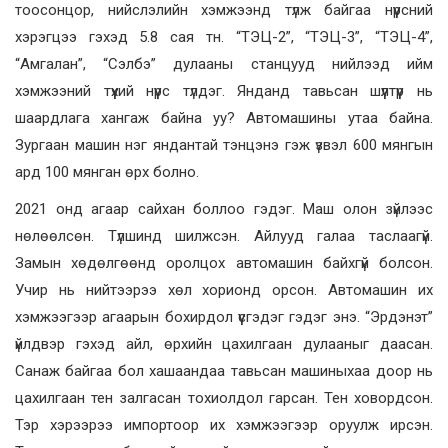
тоосонцор, нийслэлийн хэмжээнд түлж байгаа нүүрсний
хэрэгцээ гэхэд 5.8 сая тн. “ТЭЦ-2”, “ТЭЦ-3”, “ТЭЦ-4”,
“Амгалан”, “Сэлбэ” дулааны станцууд нийлээд ийм
хэмжээний түүхий нүүрс түлдэг. Янданд тавьсан шүүлтүүр нь
шаардлага хангаж байна уу? Автомашины утаа байна.
Зургаан машин нэг яндантай тэнцэнэ гэж үзвэл 600 мянгын
ард 100 мянган өрх болно.
2021 онд агаар сайхан боллоо гэдэг. Маш олон зүйлээс
нөлөөлсөн. Түлшинд шилжсэн. Айлууд галаа таслаагүй.
Замын хөдөлгөөнд оролцох автомашин байхгүй болсон.
Учир нь нийтээрээ хөл хорионд орсон. Автомашин их
хэмжээгээр агаарын бохирдол үүсгэдэг гэдэг энэ. “Эрдэнэт”
үйлдвэр гэхэд айл, өрхийн цахилгаан дулааныг даасан.
Санаж байгаа бол хашаандаа тавьсан машиныхаа доор нь
цахилгаан тен залгасан тохиолдол гарсан. Тен ховордсон.
Тэр хэрээрээ импортоор их хэмжээгээр оруулж ирсэн.