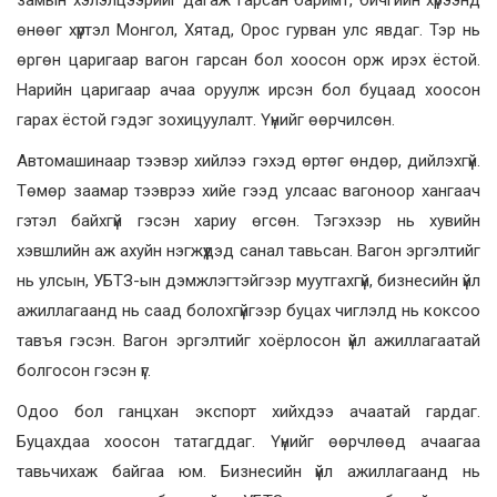
өнөөг хүртэл Монгол, Хятад, Орос гурван улс явдаг. Тэр нь
өргөн царигаар вагон гарсан бол хоосон орж ирэх ёстой.
Нарийн царигаар ачаа оруулж ирсэн бол буцаад хоосон
гарах ёстой гэдэг зохицуулалт. Үүнийг өөрчилсөн.
Автомашинаар тээвэр хийлээ гэхэд өртөг өндөр, дийлэхгүй.
Төмөр заамар тээврээ хийе гээд улсаас вагоноор хангаач
гэтэл байхгүй гэсэн хариу өгсөн. Тэгэхээр нь хувийн
хэвшлийн аж ахуйн нэгжүүдэд санал тавьсан. Вагон эргэлтийг
нь улсын, УБТЗ-ын дэмжлэгтэйгээр муутгахгүй, бизнесийн үйл
ажиллагаанд нь саад болохгүйгээр буцах чиглэлд нь коксоо
тавъя гэсэн. Вагон эргэлтийг хоёрлосон үйл ажиллагаатай
болгосон гэсэн үг.
Одоо бол ганцхан экспорт хийхдээ ачаатай гардаг.
Буцахдаа хоосон татагддаг. Үүнийг өөрчлөөд ачаагаа
тавьчихаж байгаа юм. Бизнесийн үйл ажиллагаанд нь