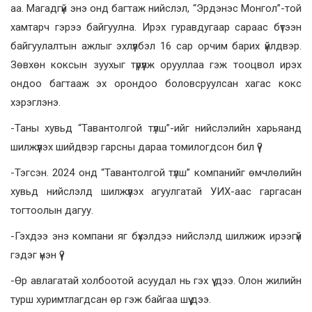
аа. Магадгүй энэ онд багтаж нийслэл, “Эрдэнэс Монгол”-той
хамтарч гэрээ байгуулна. Ирэх гуравдугаар сараас бүтээн
байгуулалтын ажлыг эхлүүлбэл 16 сар орчим барих үйлдвэр.
Зөвхөн коксын зуухыг түрүүлж орууллаа гэж тооцвол ирэх
ондоо багтааж эх орондоо боловсруулсан хагас кокс
хэрэглэнэ.
-Таны хувьд “Тавантолгой түлш”-ийг нийслэлийн харьяанд
шилжүүлэх шийдвэр гарсны дараа томилогдсон бил үү?
-Тэгсэн. 2024 онд “Тавантолгой түлш” компанийг өмчлөлийн
хувьд нийслэлд шилжүүлэх агуулгатай УИХ-аас гаргасан
тогтоолын дагуу.
-Гэхдээ энэ компани яг бүхэлдээ нийслэлд шилжиж ирээгүй
гэдэг үнэн үү?
-Өр авлагатай холбоотой асуудал нь гэх үү дээ. Олон жилийн
турш хуримтлагдсан өр гэж байгаа шүү дээ.