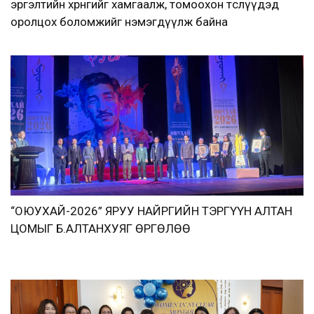
эргэлтийн хөрөнгийг хамгаалж, томоохон төслүүдэд
оролцох боломжийг нэмэгдүүлж байна
“ОЮУХАЙ-2026” ЯРУУ НАЙРГИЙН ТЭРГҮҮН АЛТАН
ЦОМЫГ Б.АЛТАНХУЯГ ӨРГӨЛӨӨ