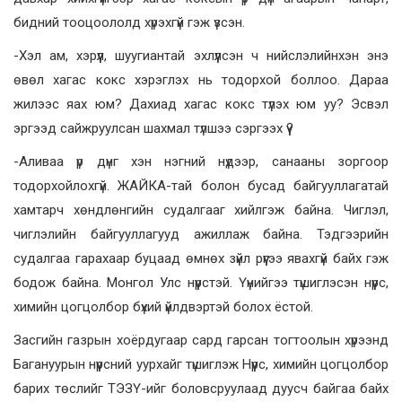
бидний тооцоололд хүрэхгүй гэж үзсэн.
-Хэл ам, хэрүүл, шуугиантай эхлүүлсэн ч нийслэлийнхэн энэ
өвөл хагас кокс хэрэглэх нь тодорхой боллоо. Дараа
жилээс яах юм? Дахиад хагас кокс түлэх юм уу? Эсвэл
эргээд сайжруулсан шахмал түлшээ сэргээх үү?
-Аливаа үр дүнг хэн нэгний нүдээр, санааны зоргоор
тодорхойлохгүй. ЖАЙКА-тай болон бусад байгууллагатай
хамтарч хөндлөнгийн судалгааг хийлгэж байна. Чиглэл,
чиглэлийн байгууллагууд ажиллаж байна. Тэдгээрийн
судалгаа гарахаар буцаад өмнөх зүйл рүүгээ явахгүй байх гэж
бодож байна. Монгол Улс нүүрстэй. Үүнийгээ түшиглэсэн нүүрс,
химийн цогцолбор бүхий үйлдвэртэй болох ёстой.
Засгийн газрын хоёрдугаар сард гарсан тогтоолын хүрээнд
Багануурын нүүрсний уурхайг түшиглэж Нүүрс, химийн цогцолбор
барих төслийг ТЭЗҮ-ийг боловсруулаад дуусч байгаа байх