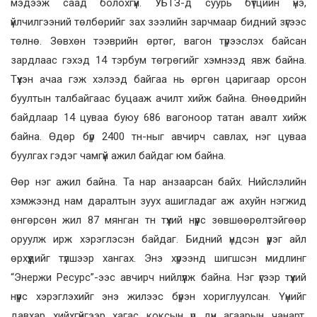
мэдээж саад болохгүй. УБТЗ-д суурь бүтцийн үнэ,
үйлчилгээний төлбөрийг зах зээлийн зарчмаар бидний зүгээс
төлнө. Зөвхөн тээврийн өртөг, вагон түрээслэх байсан
зардлаас гэхэд 14 тэрбум төгрөгийг хэмнээд явж байна.
Түүхэн ачаа гэж хэлээд байгаа нь өргөн царигаар орсон
буултын талбайгаас буцааж ачилт хийж байна. Өнөөдрийн
байдлаар 14 цуваа буюу 686 вагоноор татан авалт хийж
байна. Өдөр бүр 2400 тн-ныг авчирч савлах, нэг цуваа
буулгах гэдэг чамгүй ажил байдаг юм байна.
Өөр нэг ажил байна. Та нар анзаарсан байх. Нийслэлийн
хэмжээнд нам даралтын зуух ашигладаг аж ахуйн нэгжид
өнгөрсөн жил 87 мянган тн түүхий нүүрс зөвшөөрөлтэйгөөр
оруулж ирж хэрэглэсэн байдаг. Бидний үндсэн үүрэг айл
өрхүүдийг түлшээр хангах. Энэ хүрээнд шигшсэн мидлинг
“Энержи Ресурс”-ээс авчирч нийлүүлж байна. Нэг үгээр түүхий
нүүрс хэрэглэхийг энэ жилээс бүрэн хориглуулсан. Үүнийг
давхар хийхгүйгээр хагас коксын үр дүн агаарын чанарт,