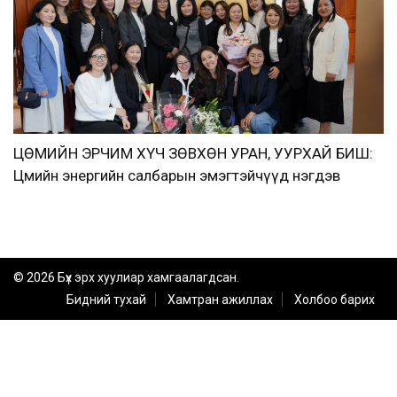
ЦӨМИЙН ЭРЧИМ ХҮЧ ЗӨВХӨН УРАН, УУРХАЙ БИШ:
Цөмийн энергийн салбарын эмэгтэйчүүд нэгдэв
© 2026 Бүх эрх хуулиар хамгаалагдсан.
Бидний тухай
Хамтран ажиллах
Холбоо барих