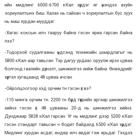
ийн мидлинг 6000-6700 кКал хүрдэг яг үнэндээ ахуйн
зориулалтынх биш. Халах нь сайхан ч зориулалтын бус зуух
нь маш хурдан мууддаг.
-Хагас коксын илч тааруу байна гэсэн яриа гарсан байна
лээ?
-Тодорхой судалгааны үндсэнд техникийн шаардлагыг нь
5800 кКал-аар тавьсан. Тэр дагуу урдаас оруулж ирэх цуваа
болгонд гаалийн дүгнэлт, шинжилгээ хийж байна. Өнөөдрийг
хүртэл хугацаанд 48 цуваа ачсан.
-Ойролцоогоор хэд орчим тн гэсэн үг вэ?
-110 мянга орчим тн. 2200 тн бүрд түүврийн аргаар шинжилгээ
хийнэ гэсэн үг. 48 цувааны 20-д нь шинжилгээ хийнэ.
Дунджаар 5828 кКал гарсан. Уг нь мидлинг дээр 5200 кКал
гэсэн стандарт тавьсан ч бодит байдалд 6500 кКал хүрдэг.
Мидлинг хурдан асдаг, өндөр илч авдаг гэж ярьдаг. Гэхдээ