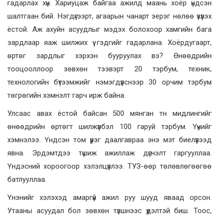
гадарлах хүн. Хариуцаж байгаа ажилд маань хоёр үндсэн
шалтгаан бий. Нэгдүгээрт, агаарын чанарт эерэг нөлөө үзүүлэх
ёстой. Аж ахуйн асуудлыг мэдэх болохоор хамгийн бага
зардлаар яаж шилжих үү гэдгийг гадарлана. Хоёрдугаарт,
өртөг зардлыг хэрхэн бууруулах вэ? Өнөөдрийн
тооцооллоор зөвхөн тээвэрт 20 тэрбум, техник,
технологийн бүтээмжийг нэмэгдүүлснээр 30 орчим тэрбум
төгрөгийн хэмнэлт гарч ирж байна.
Улсаас авах ёстой байсан 500 мянган тн мидлингийг
өнөөдрийн өртөгт шилжүүлбэл 100 гаруй тэрбум. Үүнийг
хэмнэлээ. Үндсэн том үүрэг даалгавраа энэ мэт биелүүлээд
явна. Эрдэмтдээ түшиж ажиллаж дүгнэлт гаргууллаа.
Үндэсний хороогоор хэлэлцүүллээ. ТУЗ-өөр төлөвлөгөөгөө
батлууллаа.
Үнэнийг хэлэхэд амаргүй ажил руу шууд яваад орсон.
Утааны асуудал бол зөвхөн түлшнээс үүдэлтэй биш. Тоос,