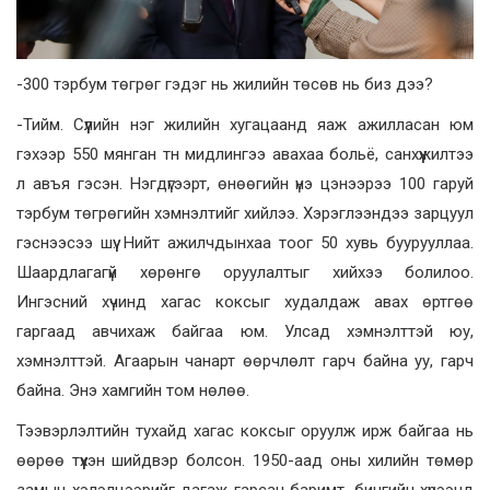
-300 тэрбум төгрөг гэдэг нь жилийн төсөв нь биз дээ?
-Тийм. Сүүлийн нэг жилийн хугацаанд яаж ажилласан юм
гэхээр 550 мянган тн мидлингээ авахаа больё, санхүүжилтээ
л авъя гэсэн. Нэгдүгээрт, өнөөгийн үнэ цэнээрээ 100 гаруй
тэрбум төгрөгийн хэмнэлтийг хийлээ. Хэрэглээндээ зарцуул
гэснээсээ шүү. Нийт ажилчдынхаа тоог 50 хувь буурууллаа.
Шаардлагагүй хөрөнгө оруулалтыг хийхээ болилоо.
Ингэсний хүчинд хагас коксыг худалдаж авах өртгөө
гаргаад авчихаж байгаа юм. Улсад хэмнэлттэй юу,
хэмнэлттэй. Агаарын чанарт өөрчлөлт гарч байна уу, гарч
байна. Энэ хамгийн том нөлөө.
Тээвэрлэлтийн тухайд хагас коксыг оруулж ирж байгаа нь
өөрөө түүхэн шийдвэр болсон. 1950-аад оны хилийн төмөр
замын хэлэлцээрийг дагаж гарсан баримт, бичгийн хүрээнд