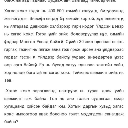
байж яагаад гаднаас буцааж авч байгаад тайлбар өгье.
Хагас кокс гэдэг нь 400-500 хэмийн халуунд, битүү орчинд
жигнэгддэг. Энэхүү үйл явцад бүх химийн хортой, хүнд элементүүд
нь ялгараад давирхай хэлбэрээр гарч ирдэг. Үлдсэн цэвэр
нь хагас кокс. Гэтэл үүнийг хийх, боловсруулах нүүрс, химийн
үйлдвэр Монгол Улсад байхгүй. Сүүлийн 30 жил нүүрснээс нефть
гаргах, газийг нь ялгаж авна гэж ярьж ирсэн энэ үйлдвэрээс
гардаг гэсэн үг. Үйлдвэр байхгүй учраас өнөөдөртөө үүнээс
өөр арга байхгүй. Ер нь бусад хатуу түлшнээс хамгийн сайн,
хор нөлөө багатай нь хагас кокс. Тиймээс шилжилт хийх нь
зөв.
-Хагас кокс хэрэглээнд нэвтрүүлэх нь гурав дахь үеийн
шилжилт гэж байна. Гол нь энэ талын судалгааг ямар
хугацаанд хийсэн байдаг юм. Хотын даргын хувьд хагас
кокс импортоор авах болсноо гэнэт мэдэгдсэн санагдаж
байна?