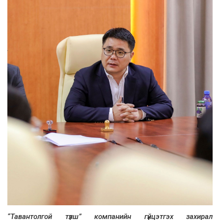
“Тавантолгой түлш” компанийн гүйцэтгэх захирал