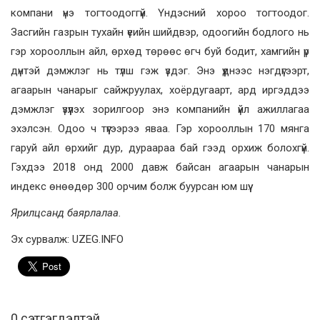
компани үнэ тогтоодоггүй. Үндэсний хороо тогтоодог.
Засгийн газрын тухайн үеийн шийдвэр, одоогийн бодлого нь
гэр хорооллын айл, өрхөд төрөөс өгч буй бодит, хамгийн үр
дүнтэй дэмжлэг нь түлш гэж үздэг. Энэ үүднээс нэгдүгээрт,
агаарын чанарыг сайжруулах, хоёрдугаарт, ард иргэддээ
дэмжлэг үзүүлэх зорилгоор энэ компанийн үйл ажиллагаа
эхэлсэн. Одоо ч түүгээрээ яваа. Гэр хорооллын 170 мянга
гаруй айл өрхийг дур, дураараа бай гээд орхиж болохгүй.
Гэхдээ 2018 онд 2000 давж байсан агаарын чанарын
индекс өнөөдөр 300 орчим болж буурсан юм шүү.
Ярилцсанд баярлалаа.
Эх сурвалж: UZEG.INFO
0 cэтгэгдэлтэй