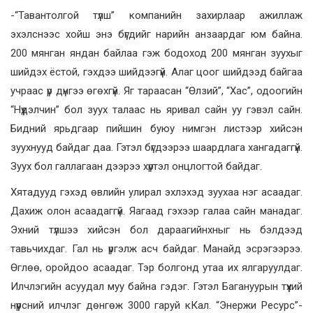
-“Тавантолгой түлш” компанийн захирлаар ажиллаж
эхэлснээс хойш энэ бүгдийг нарийн анзаардаг юм байна.
200 мянган яндан байлаа гэж бодоход 200 мянган зуухыг
шийдэх ёстой, гэхдээ шийдээгүй. Алаг цоог шийдээд байгаа
учраас үр дүнгээ өгөхгүй. Яг тараасан “Өлзий”, “Хас”, одоогийн
“Нүүдэлчин” бол зуух талаас нь яривал сайн уу гэвэл сайн.
Бидний ярьдгаар пийшин буюу нимгэн листээр хийсэн
зуухнууд байдаг даа. Гэтэл бүгдээрээ шаардлага хангадаггүй.
Зуух бол галлагаан дээрээ хүртэл онцлогтой байдаг.
Хятадууд гэхэд өвлийн улирал эхлэхэд зуухаа нэг асаадаг.
Дахиж олон асаадаггүй. Яагаад гэхээр галаа сайн манадаг.
Эхний түлшээ хийсэн бол дараагийнхныг нь бэлдээд
тавьчихдаг. Гал нь үргэлж асч байдаг. Манайд эсрэгээрээ.
Өглөө, оройдоо асаадаг. Тэр болгонд утаа их ялгаруулдаг.
Илчлэгийн асуудал муу байна гэдэг. Гэтэл Багануурын түүхий
нүүрсний илчлэг дөнгөж 3000 гаруй кКал. “Энержи Ресурс”-