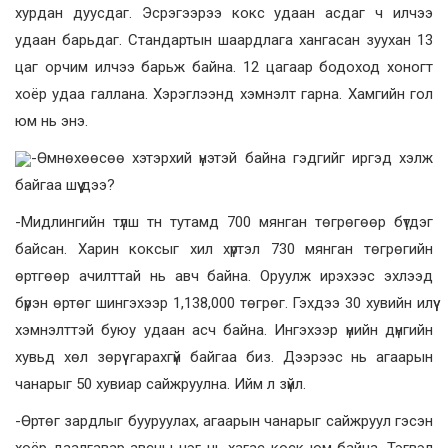
хурдан дуусдаг. Эсрэгээрээ кокс удаан асдаг ч илчээ
удаан барьдаг. Стандартын шаардлага хангасан зуухан 13
цаг орчим илчээ барьж байна. 12 цагаар бодоход хоногт
хоёр удаа галлана. Хэрэглээнд хэмнэлт гарна. Хамгийн гол
юм нь энэ.
-Өмнөхөөсөө хэтэрхий үнэтэй байна гэдгийг иргэд хэлж
байгаа шүү дээ?
-Мидлингийн түлш тн тутамд 700 мянган төгрөгөөр бүтдэг
байсан. Харин коксыг хил хүртэл 730 мянган төгрөгийн
өртгөөр ачилттай нь авч байна. Оруулж ирэхээс эхлээд
бүрэн өртөг шингэхээр 1,138,000 төгрөг. Гэхдээ 30 хувийн илүү
хэмнэлттэй буюу удаан асч байна. Ингэхээр үнийн дүнгийн
хувьд хөл зөрүү гарахгүй байгаа биз. Дээрээс нь агаарын
чанарыг 50 хувиар сайжруулна. Ийм л зүйл.
-Өртөг зардлыг бууруулах, агаарын чанарыг сайжруул гэсэн