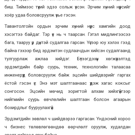
биш. Тиймээс түүхий эдээ сольж үзсэн. Эрчим хүчний нүүрсийг
хоёр удаа боловсруулж үзье гэсэн.
Тавантолгойн ордын эрчим хүчний нүүрс хамгийн доод
хэсэгтээ байдаг. Тэр үе нь ч таарсан. Гэтэл мидлингээсээ
бага, тааруу үр дүнтэй судалгаа гарсан. Үүгээр юу хэлэх гээд
байна гэхээр бид эрдэмтэн судлаачдын хийсэн судалгаанд
тулгуурлаж ажлаа хийдэг. Бүтээгдэхүүн хөгжүүлэлтэд
эрдэмтдийн байр суурь, техник, технологийн талаасаа
инженерүүд боловсруулж байж эцсийн шийдвэрийг гаргах
ёстой гэсэн үг. Энэ мэт шалтгаанаас үүдэж хагас коксыг
сонгосон. Эцсийн мөчид зоригтой алхам хийхгүйгээр
нийгмийн суурь өвчлөлийн шалтгаан болсон агаарын
бохирдлыг бууруулахгүй.
Эрдэмтдийн зөвлөл ч шийдвэрээ гаргасан. Үндэсний хороо
ч бизнес төлөвлөгөөндөө өөрчлөлт оруулж, худалдан