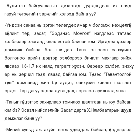
-Аудитын байгууллагын дүгнэлтэд дурдагдсан их наяд
гаруй төгрөгийн зөрчлийг хэлээд байна уу?
-Үндсэн санаа нь эргэн төлөгдөх ямар ч боломж, нөхцөлгүй
зүйлийг төр, засаг, “Эрдэнэс Монгол” нэгдлээс татаас
хэлбэрээр хаагаад явах ёстой байсан юм. Иргэдээ үнэхээр
дэмжиж байгаа бол шүү дээ. Гэвч олгосон санхүүжилт
болгоноо өрийн дэвтэр хэлбэрээр бичилт маягаар хийж
явсаар 1.6-1.7 их наяд төгрөгт хүрсэн. Өөрөөр хэлбэл, энэхүү
өр нь зөрчил гээд яваад байгаа юм. Түүнээс “Тавантолгой
түлш” компанид жил бүр аудит, санхүүгийн хяналт шалгалт
ордог. Тэр дагуу алдаа дутагдал, зөрчлөө арилгаад яваа.
-Таныг гүйцэтгэх захирлаар томилох шалтгаан нь юу байсан
юм бэ? Эсвэл нийслэлийн Засаг дарга Х.Нямбаатарын шууд
дэмжлэг байв уу?
-Миний хувьд аж ахуйн нэгж удирдаж байсан, үйлдвэрлэл