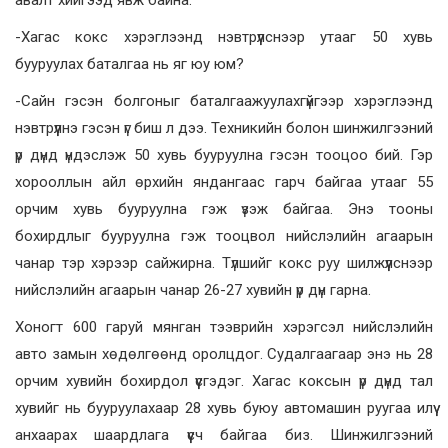
авалт хийгээд явж байна.
-Хагас кокс хэрэглээнд нэвтрүүлснээр утааг 50 хувь
бууруулах баталгаа нь яг юу юм?
-Сайн гэсэн болгоныг баталгаажуулахгүйгээр хэрэглээнд
нэвтрүүлнэ гэсэн үг биш л дээ. Техникийн болон шинжилгээний
үр дүнд үндэслэж 50 хувь бууруулна гэсэн тооцоо бий. Гэр
хорооллын айл өрхийн яндангаас гарч байгаа утааг 55
орчим хувь бууруулна гэж үзэж байгаа. Энэ тооны
бохирдлыг бууруулна гэж тооцвол нийслэлийн агаарын
чанар тэр хэрээр сайжирна. Түлшийг кокс руу шилжүүлснээр
нийслэлийн агаарын чанар 26-27 хувийн үр дүн гарна.
Хоногт 600 гаруй мянган тээврийн хэрэгсэл нийслэлийн
авто замын хөдөлгөөнд оролцдог. Судалгаагаар энэ нь 28
орчим хувийн бохирдол үүсгэдэг. Хагас коксын үр дүнд тал
хувийг нь бууруулахаар 28 хувь буюу автомашин руугаа илүү
анхаарах шаардлага үүсч байгаа биз. Шинжилгээний