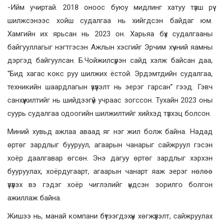
-Ийм учиртай. 2018 оноос буюу мидлинг хатуу түлш рүү
шилжсэнээс хойш судалгаа нь хийгдсэн байдаг юм.
Хамгийн их ярьсан нь 2023 он. Харьяа бүх судалгааны
байгууллагыг нэгтгэсэн Ажлын хэсгийг Эрчим хүчний яамны
дэргэд байгуулсан. Б.Чойжилсүрэн сайд хэлж байсан даа,
“Бид хагас кокс руу шилжих ёстой. Эрдэмтдийн судалгаа,
техникийн шаардлагын үзүүлэлт нь эерэг гарсан” гээд. Гэвч
санхүүжилтийг нь шийдээгүй учраас зогссон. Тухайн 2023 оны
суурь судалгаа одоогийн шилжилтийг хийхэд түлхэц болсон.
Миний хувьд ажлаа аваад яг нэг жил болж байна. Надад
өртөг зардлыг бууруул, агаарын чанарыг сайжруул гэсэн
хоёр даалгавар өгсөн. Энэ дагуу өртөг зардлыг хэрхэн
бууруулах, хоёрдугаарт, агаарын чанарт яаж эерэг нөлөө
үзүүлэх вэ гэдэг хоёр чиглэлийг үндсэн зорилго болгон
ажиллаж байна.
Жишээ нь, манай компани бүтээгдэхүүн хөгжүүлэлт, сайжруулах