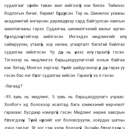
судалгааг сүүлийн таван жил хийгээгүй юм билээ. Тиймээс
бодлогын бичиг, баримт бүрдүүлсэн. Тэр нь Шинжлэх ухааны
академитай өнгөрсөн дөрөвдүгээр сард байгуулсан хамтын
ажиллагааны гэрээ. Судалгаа, шинжилгээний ажлыг өргөн
бүрэлдэхүүнтэйгээр хийлгэсэн. Ингэхдээ мидлингийг илүү
сайжруулах, утаагүй, хор нөлөө, угаарталт багатай байлгах
судалгаа хийлгэсэн. Үр дүн нь үүнээс илүү гарахгүй гэсэн.
Тэгэхээр нь мидлингээ барьцалдуулагчтай хольж байгаа
юм. Хятад, Монгол зэргээр. Үүнийг шийдсэнээр үр дүн гарах уу
гэсэн бас нэг бүлэг судалгаа хийсэн. Гарахгүй ээ л гэсэн.
-Яагаад?
-95 хувь нь мидлинг, 5 хувь нь барьцалдуулагч учраас.
Холбогч эд болохоор асалтад бага хэмжээний өөрчлөлт
гарахаас бусдаар нэмэргүй гэсэн. Мидлинг өөрөө завсрын
бүтээгдэхүүн. Түүхий нүүрсийг нэг боловсруулж, хоёрдах шатны
дунд гардаг. Яг хог гэж хэлж болохгүй. Эцсийн бүтээгдэхүүн ч