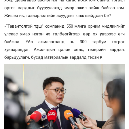
хоёр даалгавар авсны нэг нь хагас коск юм байна. Тэгвэл
өртөг зардлыг бууруулахад ямар ажил хийж байгаа юм.
Жишээ нь, тээвэрлэлтийн асуудлыг яаж шийдсэн бэ?
-“Тавантолгой түлш” компанид 550 мянга орчим мидлингийг
улсаас ямар нэгэн үнэ төлбөргүйгээр, өөр эх үүсвэрээс өгч
байжээ. Үйл ажиллагаанд нь 300 тэрбум төгрөг
хуваарилдаг. Ажилчдын цалин хөлс, тээврийн зардал,
барьцуулагч, бусад материалын зардалд гэсэн үг.