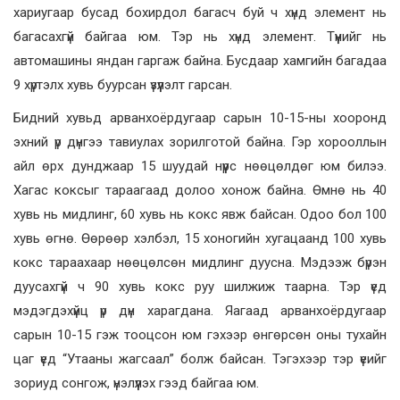
хариугаар бусад бохирдол багасч буй ч хүнд элемент нь
багасахгүй байгаа юм. Тэр нь хүнд элемент. Түүнийг нь
автомашины яндан гаргаж байна. Бусдаар хамгийн багадаа
9 хүртэлх хувь буурсан үзүүлэлт гарсан.
Бидний хувьд арванхоёрдугаар сарын 10-15-ны хооронд
эхний үр дүнгээ тавиулах зорилготой байна. Гэр хорооллын
айл өрх дунджаар 15 шуудай нүүрс нөөцөлдөг юм билээ.
Хагас коксыг тараагаад долоо хонож байна. Өмнө нь 40
хувь нь мидлинг, 60 хувь нь кокс явж байсан. Одоо бол 100
хувь өгнө. Өөрөөр хэлбэл, 15 хоногийн хугацаанд 100 хувь
кокс тараахаар нөөцөлсөн мидлинг дуусна. Мэдээж бүрэн
дуусахгүй ч 90 хувь кокс руу шилжиж таарна. Тэр үед
мэдэгдэхүйц үр дүн харагдана. Яагаад арванхоёрдугаар
сарын 10-15 гэж тооцсон юм гэхээр өнгөрсөн оны тухайн
цаг үед “Утааны жагсаал” болж байсан. Тэгэхээр тэр үеийг
зориуд сонгож, үнэлүүлэх гээд байгаа юм.