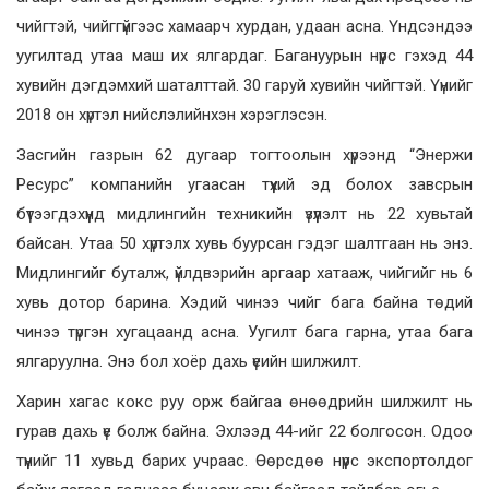
чийгтэй, чийггүйгээс хамаарч хурдан, удаан асна. Үндсэндээ
уугилтад утаа маш их ялгардаг. Багануурын нүүрс гэхэд 44
хувийн дэгдэмхий шаталттай. 30 гаруй хувийн чийгтэй. Үүнийг
2018 он хүртэл нийслэлийнхэн хэрэглэсэн.
Засгийн газрын 62 дугаар тогтоолын хүрээнд “Энержи
Ресурс” компанийн угаасан түүхий эд болох завсрын
бүтээгдэхүүнд мидлингийн техникийн үзүүлэлт нь 22 хувьтай
байсан. Утаа 50 хүртэлх хувь буурсан гэдэг шалтгаан нь энэ.
Мидлингийг буталж, үйлдвэрийн аргаар хатааж, чийгийг нь 6
хувь дотор барина. Хэдий чинээ чийг бага байна төдий
чинээ түргэн хугацаанд асна. Уугилт бага гарна, утаа бага
ялгаруулна. Энэ бол хоёр дахь үеийн шилжилт.
Харин хагас кокс руу орж байгаа өнөөдрийн шилжилт нь
гурав дахь үе болж байна. Эхлээд 44-ийг 22 болгосон. Одоо
түүнийг 11 хувьд барих учраас. Өөрсдөө нүүрс экспортолдог