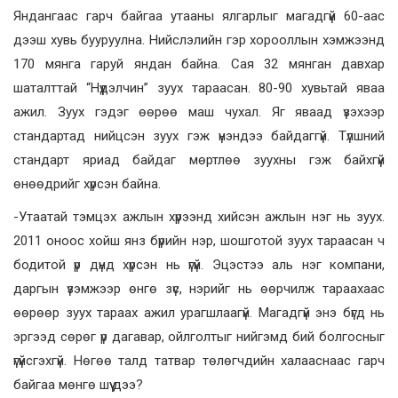
Яндангаас гарч байгаа утааны ялгарлыг магадгүй 60-аас
дээш хувь бууруулна. Нийслэлийн гэр хорооллын хэмжээнд
170 мянга гаруй яндан байна. Сая 32 мянган давхар
шаталттай “Нүүдэлчин” зуух тараасан. 80-90 хувьтай яваа
ажил. Зуух гэдэг өөрөө маш чухал. Яг яваад үзэхээр
стандартад нийцсэн зуух гэж үнэндээ байдаггүй. Түлшний
стандарт яриад байдаг мөртлөө зуухны гэж байхгүй
өнөөдрийг хүрсэн байна.
-Утаатай тэмцэх ажлын хүрээнд хийсэн ажлын нэг нь зуух.
2011 оноос хойш янз бүрийн нэр, шошготой зуух тараасан ч
бодитой үр дүнд хүрсэн нь үгүй. Эцэстээ аль нэг компани,
даргын үзэмжээр өнгө зүс, нэрийг нь өөрчилж тараахаас
өөрөөр зуух тараах ажил урагшлаагүй. Магадгүй энэ бүгд нь
эргээд сөрөг үр дагавар, ойлголтыг нийгэмд бий болгосныг
үгүйсгэхгүй. Нөгөө талд татвар төлөгчдийн халааснаас гарч
байгаа мөнгө шүү дээ?