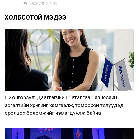
Хариулт бичих
ХОЛБООТОЙ МЭДЭЭ
Г.Хонгорзул: Даатгагчийн баталгаа бизнесийн
эргэлтийн хөрөнгийг хамгаалж, томоохон төслүүдэд
оролцох боломжийг нэмэгдүүлж байна