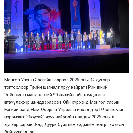
Монгол Улсын Засгийн газраас 2026 оны 42 дугаар
тогтоолоор Төрийн шагналт яруу найрагч Ринчиний
Чойномын мэндэлсний 90 жилийн ойг тэмдэглэн
өнгөрүүлэхээр шийдвэрлэсэн. Ойн хүрээнд Монгол Улсын
Ерөнхий сайд Ням-Осорын Учралын ивээл дор Р.Чойномын
нэрэмжит “Оюухай” яруу найргийн наадам 2026 оны 6
дугаар сарын 3-нд Дуурь бүжгийн эрдмийн театрт зохион
байгуулагдлаа.