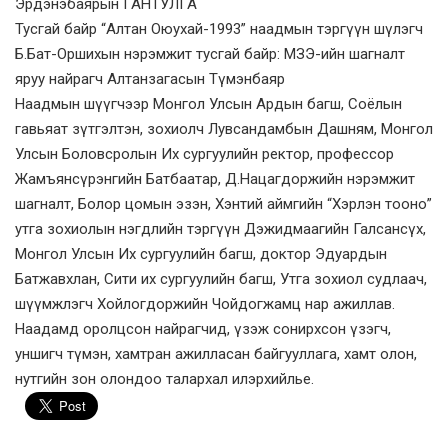
Эрдэнэбаярын ГАНТУЛГА
Тусгай байр “Алтан Оюухай-1993” наадмын тэргүүн шүлэгч
Б.Бат-Оршихын нэрэмжит тусгай байр: МЗЭ-ийн шагналт
яруу найрагч Алтанзагасын Түмэнбаяр
Наадмын шүүгчээр Монгол Улсын Ардын багш, Соёлын
гавьяат зүтгэлтэн, зохиолч Лувсандамбын Дашням, Монгол
Улсын Боловсролын Их сургуулийн ректор, профессор
Жамъянсүрэнгийн Батбаатар, Д.Нацагдоржийн нэрэмжит
шагналт, Болор цомын эзэн, Хэнтий аймгийн “Хэрлэн тооно”
утга зохиолын нэгдлийн тэргүүн Дэжидмаагийн Галсансүх,
Монгол Улсын Их сургуулийн багш, доктор Эдуардын
Батжавхлан, Сити их сургуулийн багш, Утга зохиол судлаач,
шүүмжлэгч Хойлогдоржийн Чойдогжамц нар ажиллав.
Наадамд оролцсон найрагчид, үзэж сонирхсон үзэгч,
уншигч түмэн, хамтран ажилласан байгууллага, хамт олон,
нутгийн зон олондоо талархал илэрхийлье.