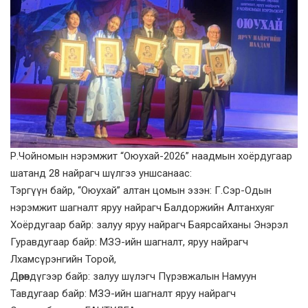
Р.Чойномын нэрэмжит “Оюухай-2026” наадмын хоёрдугаар
шатанд 28 найрагч шүлгээ уншсанаас:
Тэргүүн байр, “Оюухай” алтан цомын эзэн: Г.Сэр-Одын
нэрэмжит шагналт яруу найрагч Балдоржийн Алтанхуяг
Хоёрдугаар байр: залуу яруу найрагч Баярсайханы Энэрэл
Гуравдугаар байр: МЗЭ-ийн шагналт, яруу найрагч
Лхамсүрэнгийн Торой,
Дөрөвдүгээр байр: залуу шүлэгч Пүрэвжалын Намуун
Тавдугаар байр: МЗЭ-ийн шагналт яруу найрагч