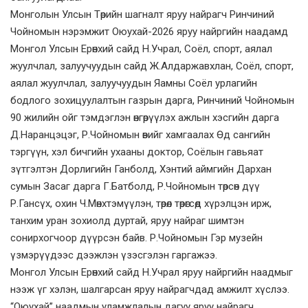
Монголын Улсын Төрийн шагналт яруу найрагч Ринчиний
Чойномын нэрэмжит Оюухай-2026 яруу найргийн наадамд
Монгол Улсын Ерөнхий сайд Н.Учрал, Соёл, спорт, аялал
жуулчлал, залуучуудын сайд Ж.Алдаржавхлан, Соёл, спорт,
аялал жуулчлал, залуучуудын Яамны Соёл урлагийн
бодлого зохицуулалтын газрын дарга, Ринчиний Чойномын
90 жилийн ойг тэмдэглэн өнгөрүүлэх ажлын хэсгийн дарга
Д.Наранцэцэг, Р.Чойномын өвийг хамгаалах Өд сангийн
тэргүүн, хэл бичгийн ухааны доктор, Соёлын гавьяат
зүтгэлтэн Дорлигийн Ганболд, Хэнтий аймгийн Дархан
сумын Засаг дарга Г.Батболд, Р.Чойномын төрсөн дүү
Р.Гансүх, охин Ч.Мөнхтэмүүлэн, төрөл төрөгсөд хүрэлцэн ирж,
танхим уран зохиолд дуртай, яруу найраг шимтэн
сонирхогчоор дүүрсэн байв. Р.Чойномын Гэр музейн
үзмэрүүдээс дээжлэн үзэсгэлэн гаргажээ.
Монгол Улсын Ерөнхий сайд Н.Учрал яруу найргийн наадмыг
нээж үг хэлэн, шалгарсан яруу найрагчдад амжилт хүслээ.
“Оюухай” наадмын уламжлалын дагуу яруу найрагч