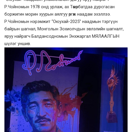
Р.Чойномын 1978 онд урлаж, ах Төмөрбатдаа дурсгасан
боржигин морин хуурын аялгуу өргөж наадам эхэллээ.
Р.Чойномын нэрэмжит “Оюухай-2025” наадмын тэргүүн
байрын шагнал, Монголын Зохиолчдын эвлэлийн шагналт,
яруу найрагч Балдансодномын Энхжаргал МЯЛААЛГЫН
шүлэг уншив.