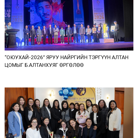
“ОЮУХАЙ-2026” ЯРУУ НАЙРГИЙН ТЭРГҮҮН АЛТАН
ЦОМЫГ Б.АЛТАНХУЯГ ӨРГӨЛӨӨ