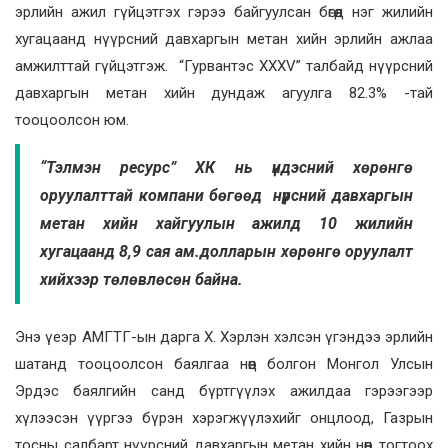
эрлийн ажил гүйцэтгэх гэрээ байгуулсан бөгөөд нэг жилийн
хугацаанд нүүрсний давхаргын метан хийн эрлийн ажлаа
амжилттай гүйцэтгэж. “Гурвантэс XXXV” талбайд нүүрсний
давхаргын метан хийн дундаж агуулга 82.3% -тай
тооцоолсон юм.
“Тэлмэн ресурс” ХК нь үндэсний хөрөнгө
оруулалттай компани бөгөөд нүүрсний давхаргын
метан хийн хайгуулын ажилд 10 жилийн
хугацаанд 8,9 сая ам.долларын хөрөнгө оруулалт
хийхээр төлөвлөсөн байна.
Энэ үеэр АМГТГ-ын дарга Х. Хэрлэн хэлсэн үгэндээ эрлийн
шатанд тооцоолсон баялгаа нөөц болгон Монгол Улсын
Эрдэс баялгийн санд бүртгүүлэх ажилдаа гэрээгээр
хүлээсэн үүргээ бүрэн хэрэгжүүлэхийг онцлоод, Газрын
тосны салбарт нүүрсний давхаргын метан хийн нөөц тогтоох