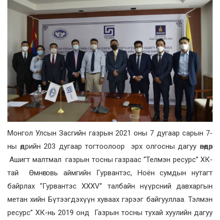
Монгол Улсын Засгийн газрын 2021 оны 7 дугаар сарын 7-
ны өдрийн 203 дугаар тогтоолоор эрх олгосны дагуу өнөөдөр
Ашигт малтмал газрын тосны газраас “Телмэн ресурс” ХК-
тай Өмнөговь аймгийн Гурвантэс, Ноён сумдын нутагт
байрлах “Гурвантэс XXXV” талбайн нүүрсний давхаргын
метан хийн Бүтээгдэхүүн хуваах гэрээг байгууллаа. Тэлмэн
ресурс” ХК-нь 2019 онд Газрын тосны тухай хуулийн дагуу