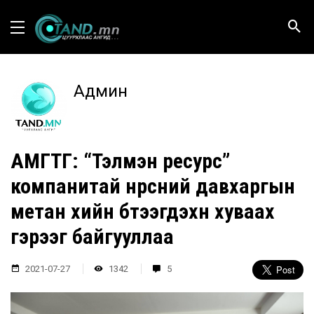
Админ
АМГТГ: “Тэлмэн ресурс”
компанитай нүүрсний давхаргын
метан хийн бүтээгдэхүүн хуваах
гэрээг байгууллаа
2021-07-27
1342
5