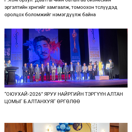
эргэлтийн хөрөнгийг хамгаалж, томоохон төслүүдэд
оролцох боломжийг нэмэгдүүлж байна
“ОЮУХАЙ-2026” ЯРУУ НАЙРГИЙН ТЭРГҮҮН АЛТАН
ЦОМЫГ Б.АЛТАНХУЯГ ӨРГӨЛӨӨ