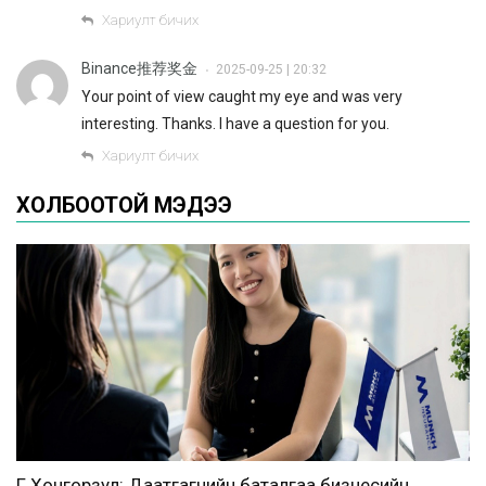
Хариулт бичих
Binance推荐奖金
2025-09-25 | 20:32
•
Your point of view caught my eye and was very
interesting. Thanks. I have a question for you.
Хариулт бичих
ХОЛБООТОЙ МЭДЭЭ
Г.Хонгорзул: Даатгагчийн баталгаа бизнесийн