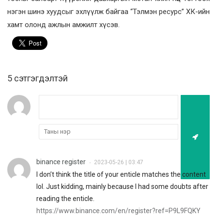
нэгэн шинэ хуудсыг эхлүүлж байгаа “Тэлмэн ресурс” ХК-ийн
хамт олонд ажлын амжилт хүсэв.
5 cэтгэгдэлтэй
binance register
2023-05-26 | 03:47
•
I don’t think the title of your enticle matches the content
lol. Just kidding, mainly because I had some doubts after
reading the enticle.
https://www.binance.com/en/register?ref=P9L9FQKY