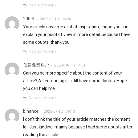
Хариулт бичих
20bet
2023-09-10 | 06:26
•
Your article gave me a lot of inspiration, I hope you can
explain your point of view in more detail, because I have
some doubts, thank you.
Хариулт бичих
创建免费账户
2024-10-11 | 14:51
•
Can you be more specific about the content of your
article? After reading it, I still have some doubts. Hope
you can help me.
Хариулт бичих
binance
2025-07-12 | 09:13
•
I don’t think the title of your article matches the content
lol. Just kidding, mainly because I had some doubts after
reading the article.