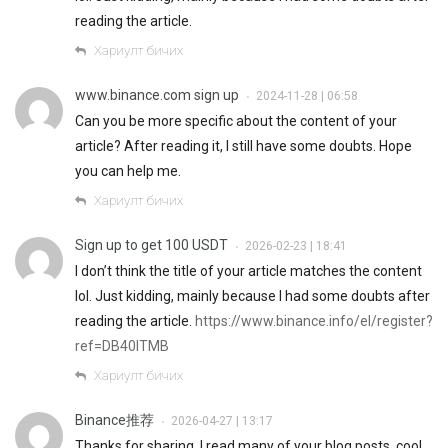
reading the article.
Хариулт бичих
www.binance.com sign up
2024-11-28 | 06:58
•
Can you be more specific about the content of your
article? After reading it, I still have some doubts. Hope
you can help me.
Хариулт бичих
Sign up to get 100 USDT
2026-02-23 | 18:41
•
I don’t think the title of your article matches the content
lol. Just kidding, mainly because I had some doubts after
reading the article.
https://www.binance.info/el/register?
ref=DB40ITMB
Хариулт бичих
Binance推荐
2026-04-27 | 13:17
•
Thanks for sharing. I read many of your blog posts, cool,