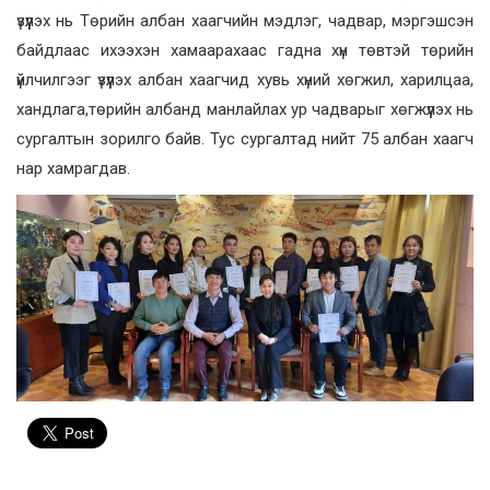
үзүүлэх нь Төрийн албан хаагчийн мэдлэг, чадвар, мэргэшсэн
байдлаас ихээхэн хамаарахаас гадна хүн төвтэй төрийн
үйлчилгээг үзүүлэх албан хаагчид хувь хүний хөгжил, харилцаа,
хандлага,төрийн албанд манлайлах ур чадварыг хөгжүүлэх нь
сургалтын зорилго байв. Тус сургалтад нийт 75 албан хаагч
нар хамрагдав.