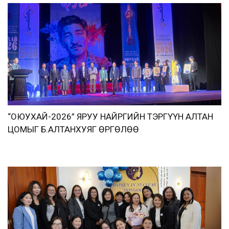
“ОЮУХАЙ-2026” ЯРУУ НАЙРГИЙН ТЭРГҮҮН АЛТАН
ЦОМЫГ Б.АЛТАНХУЯГ ӨРГӨЛӨӨ