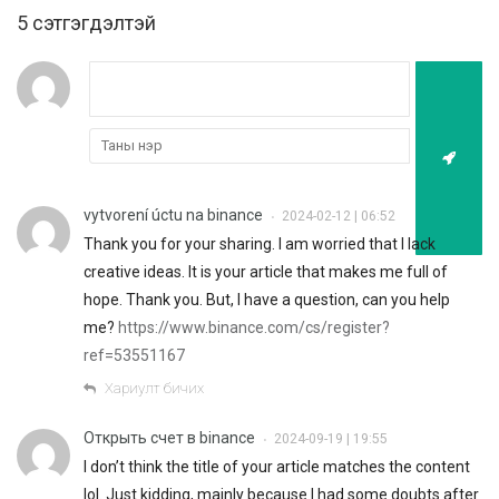
5 cэтгэгдэлтэй
vytvorení úctu na binance
2024-02-12 | 06:52
•
Thank you for your sharing. I am worried that I lack
creative ideas. It is your article that makes me full of
hope. Thank you. But, I have a question, can you help
me?
https://www.binance.com/cs/register?
ref=53551167
Хариулт бичих
Открыть счет в binance
2024-09-19 | 19:55
•
I don’t think the title of your article matches the content
lol. Just kidding, mainly because I had some doubts after