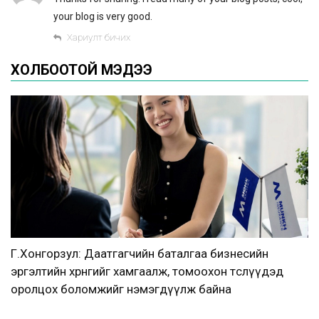
your blog is very good.
Хариулт бичих
ХОЛБООТОЙ МЭДЭЭ
Г.Хонгорзул: Даатгагчийн баталгаа бизнесийн
эргэлтийн хөрөнгийг хамгаалж, томоохон төслүүдэд
оролцох боломжийг нэмэгдүүлж байна