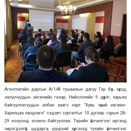
Агентлагийн даргын А/148 тушаалын дагуу Гэр бүл, хүүхэд,
залуучуудын хөгжлийн газар, Нийслэлийн 9 дүүрэг, харьяа
байгууллагуудын албан хаагч нарт “Хувь хүний хөгжил-
Харилцаа хандлага” сэдэвт сургалтыг 10 дугаар сарын 28-
29 хооронд зохион байгууллаа. Төрийн үйлчилгээг иргэнд
чирэгдэлгүй, шударга, шуурхай хүргэхэд тухайн үйлчилгээг