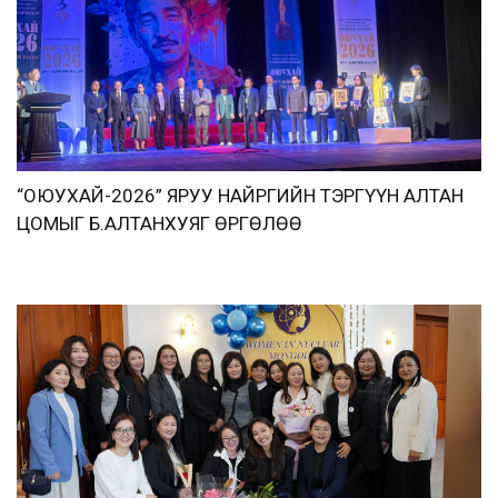
“ОЮУХАЙ-2026” ЯРУУ НАЙРГИЙН ТЭРГҮҮН АЛТАН
ЦОМЫГ Б.АЛТАНХУЯГ ӨРГӨЛӨӨ