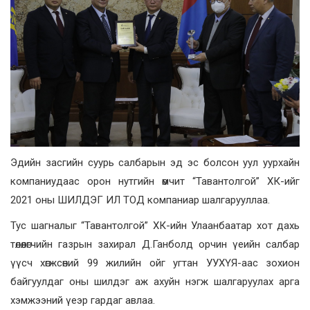
Эдийн засгийн суурь салбарын эд эс болсон уул уурхайн
компаниудаас орон нутгийн өмчит “Тавантолгой” ХК-ийг
2021 оны ШИЛДЭГ ИЛ ТОД компаниар шалгарууллаа.
Тус шагналыг “Тавантолгой” ХК-ийн Улаанбаатар хот дахь
төлөөлөгчийн газрын захирал Д.Ганболд орчин үеийн салбар
үүсч хөгжсөний 99 жилийн ойг угтан УУХҮЯ-аас зохион
байгуулдаг оны шилдэг аж ахуйн нэгж шалгаруулах арга
хэмжээний үеэр гардаг авлаа.