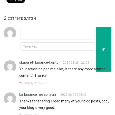
2 cэтгэгдэлтэй
skapa ett binance-konto
2024-03-28 | 22:03
•
Your article helped me a lot, is there any more related
content? Thanks!
Хариулт бичих
bir binance hesabi acin
2025-08-02 | 05:42
•
Thanks for sharing. I read many of your blog posts, cool,
your blog is very good.