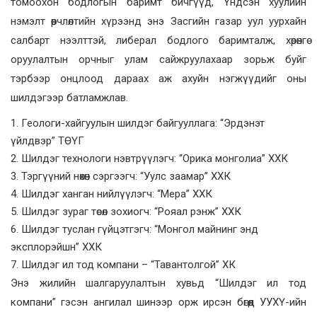
томоохон бодлогын баримт бичгүүд, Үндсэн хуулийн
нэмэлт өөрчлөлтийн хүрээнд энэ Засгийн газар уул уурхайн
салбарт нээлттэй, либерал бодлого баримталж, хөрөнгө
оруулалтын орчныг улам сайжруулахаар зорьж буйг
тэрбээр онцлоод дараах аж ахуйн нэгжүүдийг оны
шилдэгээр батламжлав.
1. Геологи-хайгуулын шилдэг байгууллага: “Эрдэнэт
үйлдвэр” ТӨҮГ
2. Шилдэг технологи нэвтрүүлэгч: “Орика монголиа” ХХК
3. Тэргүүний нөхөн сэргээгч: “Уулс заамар” ХХК
4. Шилдэг ханган нийлүүлэгч: “Мера” ХХК
5. Шилдэг зураг төсөл зохиогч: “Рояал рэнж” ХХК
6. Шилдэг туслан гүйцэтгэгч: “Монгол майнинг энд
эксплорэйшн” ХХК
7. Шилдэг ил тод компани – “Тавантолгой” ХК
Энэ жилийн шалгаруулалтын хувьд “Шилдэг ил тод
компани” гэсэн ангилал шинээр орж ирсэн бөгөөд УУХҮ-ийн