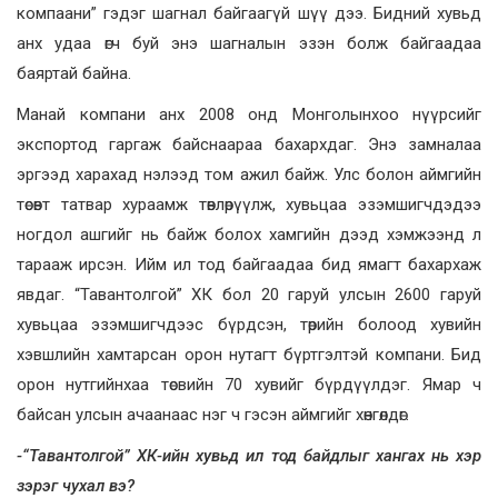
компаани” гэдэг шагнал байгаагүй шүү дээ. Бидний хувьд
анх удаа өгч буй энэ шагналын эзэн болж байгаадаа
баяртай байна.
Манай компани анх 2008 онд Монголынхоо нүүрсийг
экспортод гаргаж байснаараа бахархдаг. Энэ замналаа
эргээд харахад нэлээд том ажил байж. Улс болон аймгийн
төсөвт татвар хураамж төвлөрүүлж, хувьцаа эзэмшигчдэдээ
ногдол ашгийг нь байж болох хамгийн дээд хэмжээнд л
тарааж ирсэн. Ийм ил тод байгаадаа бид ямагт бахархаж
явдаг. “Тавантолгой” ХК бол 20 гаруй улсын 2600 гаруй
хувьцаа эзэмшигчдээс бүрдсэн, төрийн болоод хувийн
хэвшлийн хамтарсан орон нутагт бүртгэлтэй компани. Бид
орон нутгийнхаа төсвийн 70 хувийг бүрдүүлдэг. Ямар ч
байсан улсын ачаанаас нэг ч гэсэн аймгийг хөнгөлдөг.
-“Тавантолгой” ХК-ийн хувьд ил тод байдлыг хангах нь хэр
зэрэг чухал вэ?