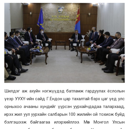
Шилдэг аж ахуйн нэгжүүдэд батламж гардуулах ёслолын
үеэр УУХҮ-ийн сайд Г.Ёндон цар тахалтай бэрх цаг үед улс
орныхоо ачааны хүндийг үүрсэн уурхайчдадаа талархаад,
ирэх жил уул уурхайн салбарын 100 жилийн ой тохиож буйд
бэлгэшээж байгаагаа илэрхийллээ. Мөн Монгол Улсын