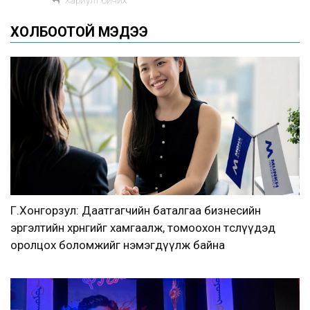
Хариулт бичих
ХОЛБООТОЙ МЭДЭЭ
Г.Хонгорзул: Даатгагчийн баталгаа бизнесийн
эргэлтийн хөрөнгийг хамгаалж, томоохон төслүүдэд
оролцох боломжийг нэмэгдүүлж байна