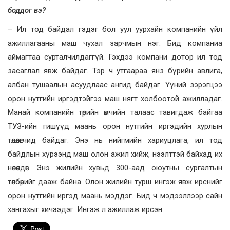
боддог вэ?
– Ил тод байдал гэдэг бол уул уурхайн компанийн үйл
ажиллагааны маш чухал зарчмын нэг. Бид компаниа
аймагтаа сурталчилдаггүй. Гэхдээ компани дотор ил тод
засаглал явж байдаг. Тэр ч утгаараа янз бүрийн авлига,
албан тушаалын асуудлаас ангид байдаг. Үүний зэрэгцээ
орон нутгийн иргэдтэйгээ маш нягт холбоотой ажилладаг.
Манай компанийн төрийн өмчийн талаас тавигдаж байгаа
ТУЗ-ийн гишүүд маань орон нутгийн иргэдийн хурлын
төлөөлөгчид байдаг. Энэ нь нийгмийн хариуцлага, ил тод
байдлын хүрээнд маш олон ажил хийж, нээлттэй байхад их
нөлөөлдөг. Энэ жилийн хувьд 300-аад оюутны сургалтын
төлбөрийг дааж байна. Олон жилийн турш ингэж явж ирснийг
орон нутгийн иргэд маань мэддэг. Бид ч мэдээллээр сайн
хангахыг хичээдэг. Ингэж л ажиллаж ирсэн.