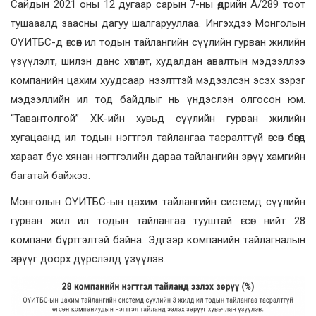
Сайдын 2021 оны 12 дугаар сарын 7-ны өдрийн А/289 тоот
тушааалд заасны дагуу шалгарууллаа. Ингэхдээ Монголын
ОҮИТБС-д өгсөн ил тодын тайлангийн сүүлийн гурван жилийн
үзүүлэлт, шилэн данс хөтлөлт, худалдан авалтын мэдээллээ
компанийн цахим хуудсаар нээлттэй мэдээлсэн эсэх зэрэг
мэдээллийн ил тод байдлыг нь үндэслэн олгосон юм.
“Тавантолгой” ХК-ийн хувьд сүүлийн гурван жилийн
хугацаанд ил тодын нэгтгэл тайлангаа тасралтгүй өгсөн бөгөөд
хараат бус хянан нэгтгэлийн дараа тайлангийн зөрүү хамгийн
багатай байжээ.
Монголын ОҮИТБС-ын цахим тайлангийн системд сүүлийн
гурван жил ил тодын тайлангаа тууштай өгсөн нийт 28
компани бүртгэлтэй байна. Эдгээр компанийн тайлагналын
зөрүүг доорх дүрслэлд үзүүлэв.