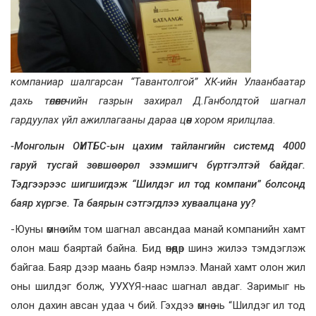
компаниар шалгарсан “Тавантолгой” ХК-ийн Улаанбаатар
дахь төлөөлөгчийн газрын захирал Д.Ганболдтой шагнал
гардуулах үйл ажиллагааны дараа цөөн хором ярилцлаа.
-Монголын ОҮИТБС-ын цахим тайлангийн системд 4000
гаруй тусгай зөвшөөрөл эзэмшигч бүртгэлтэй байдаг.
Тэдгээрээс шигшигдэж “Шилдэг ил тод компани” болсонд
баяр хүргэе. Та баярын сэтгэгдлээ хуваалцана уу?
-Юуны өмнө ийм том шагнал авсандаа манай компанийн хамт
олон маш баяртай байна. Бид өнөөдөр шинэ жилээ тэмдэглэж
байгаа. Баяр дээр маань баяр нэмлээ. Манай хамт олон жил
оны шилдэг болж, УУХҮЯ-наас шагнал авдаг. Заримыг нь
олон дахин авсан удаа ч бий. Гэхдээ өмнө нь “Шилдэг ил тод