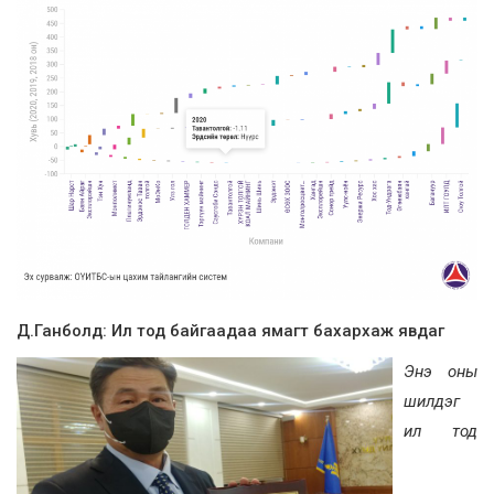
Д.Ганболд: Ил тод байгаадаа ямагт бахархаж явдаг
Энэ оны
шилдэг
ил тод