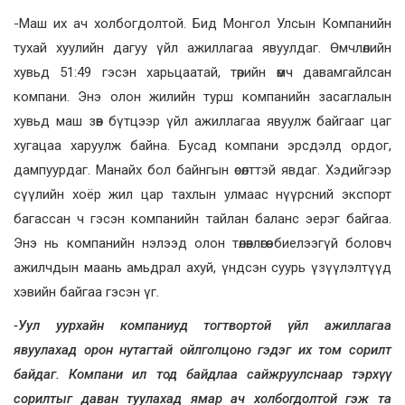
-Маш их ач холбогдолтой. Бид Монгол Улсын Компанийн
тухай хуулийн дагуу үйл ажиллагаа явуулдаг. Өмчлөлийн
хувьд 51:49 гэсэн харьцаатай, төрийн өмч давамгайлсан
компани. Энэ олон жилийн турш компанийн засаглалын
хувьд маш зөв бүтцээр үйл ажиллагаа явуулж байгааг цаг
хугацаа харуулж байна. Бусад компани эрсдэлд ордог,
дампуурдаг. Манайх бол байнгын өсөлттэй явдаг. Хэдийгээр
сүүлийн хоёр жил цар тахлын улмаас нүүрсний экспорт
багассан ч гэсэн компанийн тайлан баланс эерэг байгаа.
Энэ нь компанийн нэлээд олон төлөвлөгөө биелээгүй боловч
ажилчдын маань амьдрал ахуй, үндсэн суурь үзүүлэлтүүд
хэвийн байгаа гэсэн үг.
-Уул уурхайн компаниуд тогтвортой үйл ажиллагаа
явуулахад орон нутагтай ойлголцоно гэдэг их том сорилт
байдаг. Компани ил тод байдлаа сайжруулснаар тэрхүү
сорилтыг даван туулахад ямар ач холбогдолтой гэж та