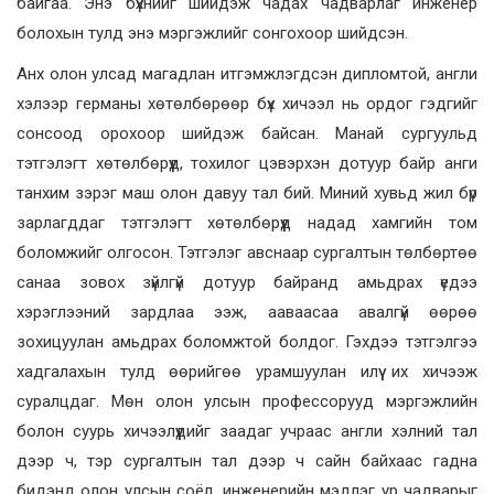
байгаа. Энэ бүхнийг шийдэж чадах чадварлаг инженер
болохын тулд энэ мэргэжлийг сонгохоор шийдсэн.
Анх олон улсад магадлан итгэмжлэгдсэн дипломтой, англи
хэлээр германы хөтөлбөрөөр бүх хичээл нь ордог гэдгийг
сонсоод орохоор шийдэж байсан. Манай сургуульд
тэтгэлэгт хөтөлбөрүүд, тохилог цэвэрхэн дотуур байр анги
танхим зэрэг маш олон давуу тал бий. Миний хувьд жил бүр
зарлагддаг тэтгэлэгт хөтөлбөрүүд надад хамгийн том
боломжийг олгосон. Тэтгэлэг авснаар сургалтын төлбөртөө
санаа зовох зүйлгүй дотуур байранд амьдрах үедээ
хэрэглээний зардлаа ээж, ааваасаа авалгүй өөрөө
зохицуулан амьдрах боломжтой болдог. Гэхдээ тэтгэлгээ
хадгалахын тулд өөрийгөө урамшуулан илүү их хичээж
суралцдаг. Мөн олон улсын профессорууд мэргэжлийн
болон суурь хичээлүүдийг заадаг учраас англи хэлний тал
дээр ч, тэр сургалтын тал дээр ч сайн байхаас гадна
бидэнд олон улсын соёл, инженерийн мэдлэг ур чадварыг