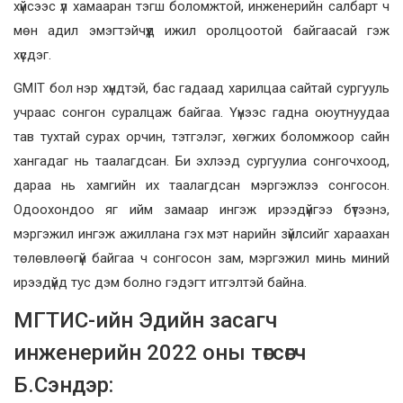
хүйсээс үл хамааран тэгш боломжтой, инженерийн салбарт ч
мөн адил эмэгтэйчүүд ижил оролцоотой байгаасай гэж
хүсдэг.
GMIT бол нэр хүндтэй, бас гадаад харилцаа сайтай сургууль
учраас сонгон суралцаж байгаа. Үүнээс гадна оюутнуудаа
тав тухтай сурах орчин, тэтгэлэг, хөгжих боломжоор сайн
хангадаг нь таалагдсан. Би эхлээд сургуулиа сонгочхоод,
дараа нь хамгийн их таалагдсан мэргэжлээ сонгосон.
Одоохондоо яг ийм замаар ингэж ирээдүйгээ бүтээнэ,
мэргэжил ингэж ажиллана гэх мэт нарийн зүйлсийг хараахан
төлөвлөөгүй байгаа ч сонгосон зам, мэргэжил минь миний
ирээдүйд тус дэм болно гэдэгт итгэлтэй байна.
МГТИС-ийн Эдийн засагч
инженерийн 2022 оны төгсөгч
Б.Сэндэр: