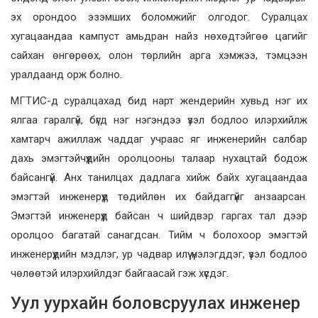
эх орондоо эзэмших боломжийг олгодог. Суралцах
хугацаандаа кампуст амьдран найз нөхөдтэйгөө цагийг
сайхан өнгөрөөх, олон төрлийн арга хэмжээ, тэмцээн
уралдаанд орж болно.
МГТИС-д суралцахад бид нарт жендерийн хувьд нэг их
ялгаа гаралгүй, бүгд нэг нэгэндээ үзэл бодлоо илэрхийлж
хамтарч ажиллаж чаддаг учраас яг инженерийн салбар
дахь эмэгтэйчүүдийн оролцооны талаар нухацтай бодож
байсангүй. Анх танилцах дадлага хийж байх хугацаандаа
эмэгтэй инженерүүд төдийлөн их байдаггүйг анзаарсан.
Эмэгтэй инженерүүд байсан ч шийдвэр гаргах тал дээр
оролцоо багатай санагдсан. Тийм ч болохоор эмэгтэй
инженерүүдийн мэдлэг, ур чадвар илүү үнэлэгддэг, үзэл бодлоо
чөлөөтэй илэрхийлдэг байгаасай гэж хүсдэг.
Уул уурхайн боловсруулах инженер