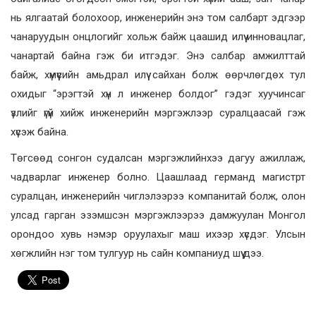
нь ялгаатай болохоор, инженерийн энэ том салбарт эдгээр
чанаруудын онцлогийг хольж байж цаашид илүү инновацлаг,
чанартай байна гэж би итгэдэг. Энэ салбар амжилттай
байж, хүмүүсийн амьдрал илүү сайхан болж өөрчлөгдөх тул
охидыг “эрэгтэй хүн л инженер болдог” гэдэг хуучинсаг
үзлийг үгүй хийж инженерийн мэргэжлээр суралцаасай гэж
хүсэж байна.
Төгсөөд сонгон судалсан мэргэжлийнхээ дагуу ажиллаж,
чадварлаг инженер болно. Цаашлаад германд магистрт
суралцан, инженерийн чиглэлээрээ компанитай болж, олон
улсад гарган эзэмшсэн мэргэжлээрээ дамжуулан Монгол
орондоо хувь нэмэр оруулахыг маш ихээр хүсдэг. Улсын
хөгжлийн нэг том тулгуур нь сайн компаниуд шүү дээ.