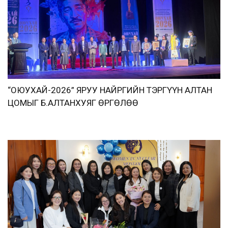
“ОЮУХАЙ-2026” ЯРУУ НАЙРГИЙН ТЭРГҮҮН АЛТАН
ЦОМЫГ Б.АЛТАНХУЯГ ӨРГӨЛӨӨ