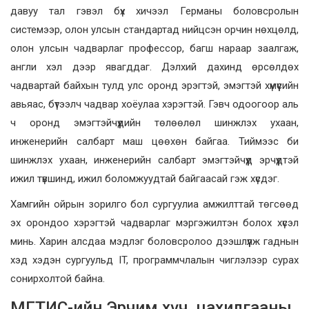
давуу тал гэвэл бүх хичээл Германы боловсролын
системээр, олон улсын стандартад нийцсэн орчин нөхцөлд,
олон улсын чадварлаг профессор, багш нараар заалгаж,
англи хэл дээр явагддаг. Дэлхий дахинд өрсөлдөх
чадвартай байхын тулд улс оронд эрэгтэй, эмэгтэй хүмүүсийн
авьяас, бүтээлч чадвар хоёулаа хэрэгтэй. Гэвч одоогоор аль
ч оронд эмэгтэйчүүдийн төлөөлөл шинжлэх ухаан,
инженерийн салбарт маш цөөхөн байгаа. Тиймээс би
шинжлэх ухаан, инженерийн салбарт эмэгтэйчүүд эрчүүдтэй
ижил түвшинд, ижил боломжуудтай байгаасай гэж хүсдэг.
Хамгийн ойрын зорилго бол сургуулиа амжилттай төгсөөд
эх орондоо хэрэгтэй чадварлаг мэргэжилтэн болох хүсэл
минь. Харин алсдаа мэдлэг боловсролоо дээшлүүлж гаднын
хэд хэдэн сургуульд IT, программчлалын чиглэлээр сурах
сонирхолтой байна.
МГТИС-ийн Эрчим хүч, цахилгааны