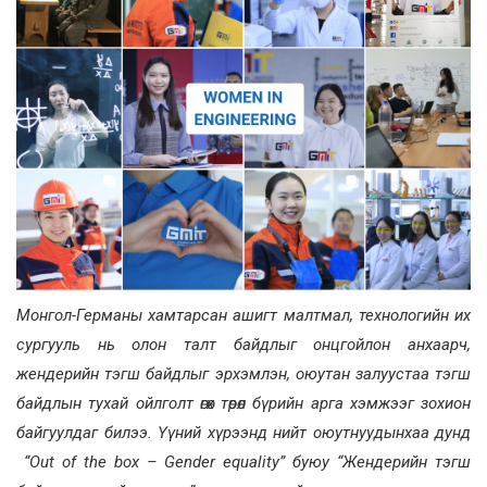
Монгол-Германы хамтарсан ашигт малтмал, технологийн их
сургууль нь олон талт байдлыг онцгойлон анхаарч,
жендерийн тэгш байдлыг эрхэмлэн, оюутан залуустаа тэгш
байдлын тухай ойлголт өгөх төрөл бүрийн арга хэмжээг зохион
байгуулдаг билээ. Үүний хүрээнд нийт оюутнуудынхаа дунд
“Out of the box – Gender equality” буюу “Жендерийн тэгш