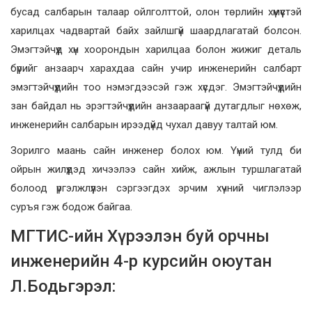
бусад салбарын талаар ойлголттой, олон төрлийн хүмүүстэй
харилцах чадвартай байх зайлшгүй шаардлагатай болсон.
Эмэгтэйчүүд хүн хоорондын харилцаа болон жижиг деталь
бүрийг анзаарч харахдаа сайн учир инженерийн салбарт
эмэгтэйчүүдийн тоо нэмэгдээсэй гэж хүсдэг. Эмэгтэйчүүдийн
зан байдал нь эрэгтэйчүүдийн анзаараагүй дутагдлыг нөхөж,
инженерийн салбарын ирээдүйд чухал давуу талтай юм.
Зорилго маань сайн инженер болох юм. Үүний тулд би
ойрын жилүүдэд хичээлээ сайн хийж, ажлын туршлагатай
болоод үргэлжлүүлэн сэргээгдэх эрчим хүчний чиглэлээр
суръя гэж бодож байгаа.
МГТИС-ийн Хүрээлэн буй орчны
инженерийн 4-р курсийн оюутан
Л.Бодьгэрэл: