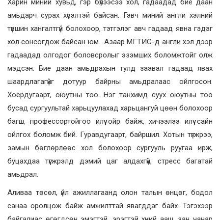
Харин миний хувьд, гэр бүлээсээ хол, гадаадад бие даан
амьдарч сурах хүсэлтэй байсан. Гэвч миний англи хэлний
түвшин хангалтгүй болохоор, тэтгэлэг авч гадаад явна гэдэг
хол сонсогдож байсан юм. Азаар МГТИС-д англи хэл дээр
гадаадад олгодог боловсролыг эзэмших боломжтойг олж
мэдсэн. Бие даан амьдрахын тулд заавал гадаад явах
шаардлагагүйг дотуур байрны амьдралаас ойлгосон.
Хоёрдугаарт, оюутны тоо. Нэг танхимд суух оюутны тоо
бусад сургуультай харьцуулахад харьцангуй цөөн болохоор
багш, профессортойгоо илүү ойр байж, хичээлээ илүү сайн
ойлгох боломж бий. Гуравдугаарт, байршил. Хотын түгжрээ,
замын бөглөрлөөс хол болохоор сургууль руугаа ирж,
буцахдаа түгжрэлд дэмий цаг алдахгүй, стресс багатай
амьдрал.
Аливаа төсөл, үйл ажиллагаанд олон талын өнцөг, бодол
санаа оролцож байж амжилттай явагддаг байх. Тэгэхээр
байгалиас өгөгдсөн эмэгтэй, эрэгтэй хүний ааш, зан чанар