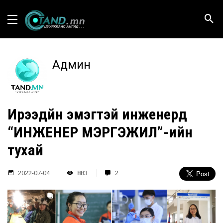
Админ
Ирээдүйн эмэгтэй инженерүүд
“ИНЖЕНЕР МЭРГЭЖИЛ”-ийн
тухай
2022-07-04
883
2