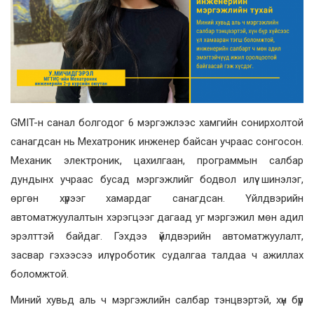
GMIT-н санал болгодог 6 мэргэжлээс хамгийн сонирхолтой
санагдсан нь Мехатроник инженер байсан учраас сонгосон.
Механик электроник, цахилгаан, программын салбар
дундынх учраас бусад мэргэжлийг бодвол илүү шинэлэг,
өргөн хүрээг хамардаг санагдсан. Үйлдвэрийн
автоматжуулалтын хэрэгцээг дагаад уг мэргэжил мөн адил
эрэлттэй байдаг. Гэхдээ үйлдвэрийн автоматжуулалт,
засвар гэхээсээ илүү роботик судалгаа талдаа ч ажиллах
боломжтой.
Миний хувьд аль ч мэргэжлийн салбар тэнцвэртэй, хүн бүр