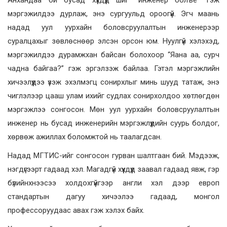
Анхандаа би бусад хүүхдүүд шиг “инженер болъё” гэж
мэргэжилдээ дурлаж, энэ сургуульд ороогүй. Эгч маань
надад уул уурхайн боловсруулалтын инженерээр
суралцахыг зөвлөснөөр элсэн орсон юм. Нуулгүй хэлэхэд,
мэргэжилдээ дурамжхан байсан болохоор “Яана аа, сурч
чадна байгаа?” гэж эргэлзэж байлаа. Гэтэл мэргэжлийн
хичээлүүдээ үзэж эхэлмэгц сонирхлыг минь шууд татаж, энэ
чиглэлээр цааш улам ихийг судлах сонирхолдоо хөтлөгдөн
мэргэжлээ сонгосон. Мөн уул уурхайн боловсруулалтын
инженер нь бусад инженерийн мэргэжлүүдийн суурь болдог,
хөрвөж ажиллах боломжтой нь таалагдсан.
Надад МГТИС-ийг сонгосон гурван шалтгаан бий. Мэдээж,
нэгдүгээрт гадаад хэл. Магадгүй хүүхдүүд заавал гадаад явж, гэр
бүлийнхнээсээ холдохгүйгээр англи хэл дээр европ
стандартын дагуу хичээлээ гадаад, монгол
профессоруудаас авах гэж хэлэх байх.