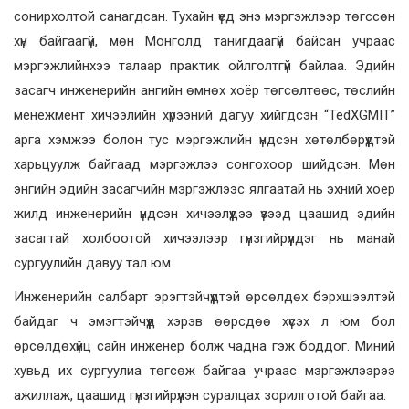
сонирхолтой санагдсан. Тухайн үед энэ мэргэжлээр төгссөн
хүн байгаагүй, мөн Монголд танигдаагүй байсан учраас
мэргэжлийнхээ талаар практик ойлголтгүй байлаа. Эдийн
засагч инженерийн ангийн өмнөх хоёр төгсөлтөөс, төслийн
менежмент хичээлийн хүрээний дагуу хийгдсэн “TedХGMIT”
арга хэмжээ болон тус мэргэжлийн үндсэн хөтөлбөрүүдтэй
харьцуулж байгаад мэргэжлээ сонгохоор шийдсэн. Мөн
энгийн эдийн засагчийн мэргэжлээс ялгаатай нь эхний хоёр
жилд инженерийн үндсэн хичээлүүдээ үзээд цаашид эдийн
засагтай холбоотой хичээлээр гүнзгийрүүлдэг нь манай
сургуулийн давуу тал юм.
Инженерийн салбарт эрэгтэйчүүдтэй өрсөлдөх бэрхшээлтэй
байдаг ч эмэгтэйчүүд хэрэв өөрсдөө хүсэх л юм бол
өрсөлдөхүйц сайн инженер болж чадна гэж боддог. Миний
хувьд их сургуулиа төгсөж байгаа учраас мэргэжлээрээ
ажиллаж, цаашид гүнзгийрүүлэн суралцах зорилготой байгаа.