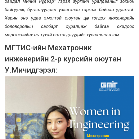
байдал миний нүдээр” гэрэл зургийн уралдааныг зохион
байгуулж, бүтээлүүдээр үзэсгэлэн гаргаж байсан удаатай.
Харин энэ удаа эмэгтэй оюутан цөөн гэгдэх инженерийн
боловсролын салбарт суралцаж байгаа охидоос
мэргэжлийнх нь тухай сэтгэгдлүүдийг хуваалцсан юм.
МГТИС-ийн Мехатроник
инженерийн 2-р курсийн оюутан
У.Мичидгэрэл: