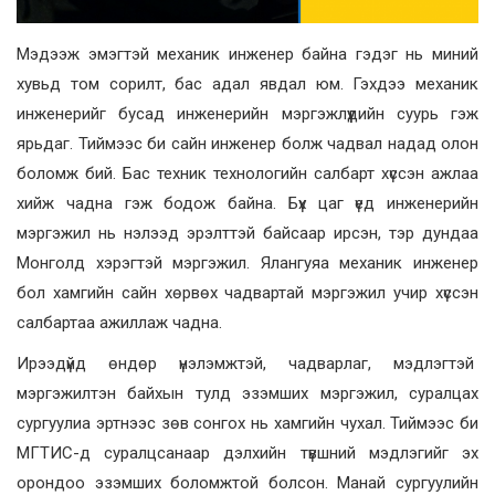
Мэдээж эмэгтэй механик инженер байна гэдэг нь миний
хувьд том сорилт, бас адал явдал юм. Гэхдээ механик
инженерийг бусад инженерийн мэргэжлүүдийн суурь гэж
ярьдаг. Тиймээс би сайн инженер болж чадвал надад олон
боломж бий. Бас техник технологийн салбарт хүссэн ажлаа
хийж чадна гэж бодож байна. Бүх цаг үед инженерийн
мэргэжил нь нэлээд эрэлттэй байсаар ирсэн, тэр дундаа
Монголд хэрэгтэй мэргэжил. Ялангуяа механик инженер
бол хамгийн сайн хөрвөх чадвартай мэргэжил учир хүссэн
салбартаа ажиллаж чадна.
Ирээдүйд өндөр үнэлэмжтэй, чадварлаг, мэдлэгтэй
мэргэжилтэн байхын тулд эзэмших мэргэжил, суралцах
сургуулиа эртнээс зөв сонгох нь хамгийн чухал. Тиймээс би
МГТИС-д суралцсанаар дэлхийн түвшний мэдлэгийг эх
орондоо эзэмших боломжтой болсон. Манай сургуулийн