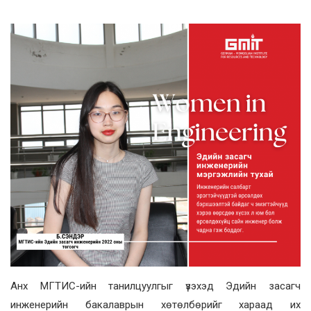
Анх МГТИС-ийн танилцуулгыг үзэхэд Эдийн засагч
инженерийн бакалаврын хөтөлбөрийг хараад их