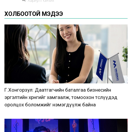
Хариулт бичих
ХОЛБООТОЙ МЭДЭЭ
Г.Хонгорзул: Даатгагчийн баталгаа бизнесийн
эргэлтийн хөрөнгийг хамгаалж, томоохон төслүүдэд
оролцох боломжийг нэмэгдүүлж байна