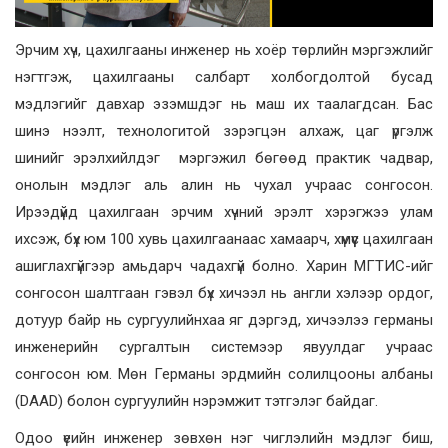
Эрчим хүч, цахилгааны инженер нь хоёр төрлийн мэргэжлийг
нэгтгэж, цахилгааны салбарт холбогдолтой бусад
мэдлэгийг давхар эзэмшдэг нь маш их таалагдсан. Бас
шинэ нээлт, технологитой зэрэгцэн алхаж, цаг үргэлж
шинийг эрэлхийлдэг мэргэжил бөгөөд практик чадвар,
онолын мэдлэг аль алин нь чухал учраас сонгосон.
Ирээдүйд цахилгаан эрчим хүчний эрэлт хэрэгжээ улам
ихсэж, бүх юм 100 хувь цахилгаанаас хамаарч, хүмүүс цахилгаан
ашиглахгүйгээр амьдарч чадахгүй болно. Харин МГТИС-ийг
сонгосон шалтгаан гэвэл бүх хичээл нь англи хэлээр ордог,
дотуур байр нь сургуулийнхаа яг дэргэд, хичээлээ германы
инженерийн сургалтын системээр явуулдаг учраас
сонгосон юм. Мөн Германы эрдмийн солилцооны албаны
(DAAD) болон сургуулийн нэрэмжит тэтгэлэг байдаг.
Одоо үеийн инженер зөвхөн нэг чиглэлийн мэдлэг биш,