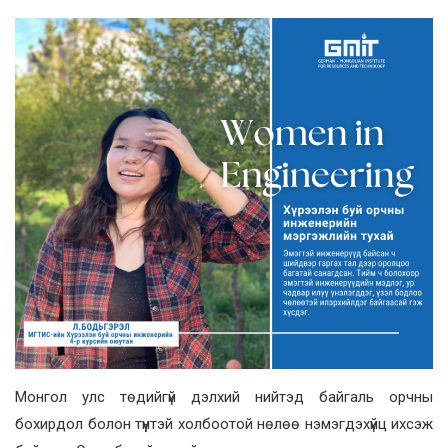
Монгол улс төдийгүй дэлхий нийтэд байгаль орчны
бохирдол болон түүнтэй холбоотой нөлөө нэмэгдэхүйц ихсэж